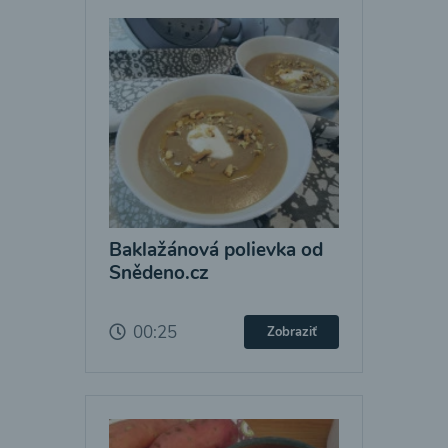
Baklažánová polievka od
Snědeno.cz
00:25
Zobraziť