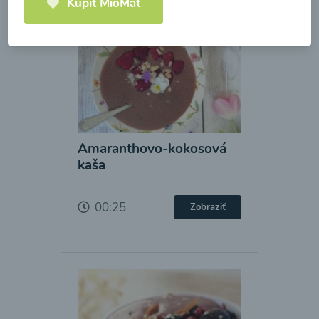
Kúpiť MioMat
Amaranthovo-kokosová
kaša
00:25
Zobraziť