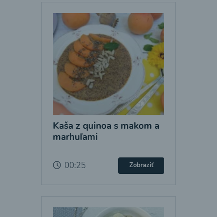
Kaša z quinoa s makom a
marhuľami
00:25
Zobraziť