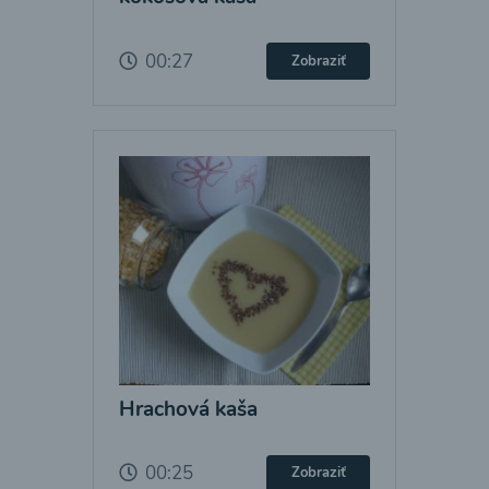
00:27
Zobraziť
Hrachová kaša
00:25
Zobraziť