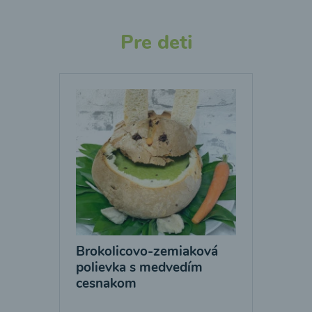
Pre deti
Brokolicovo-zemiaková
polievka s medvedím
cesnakom