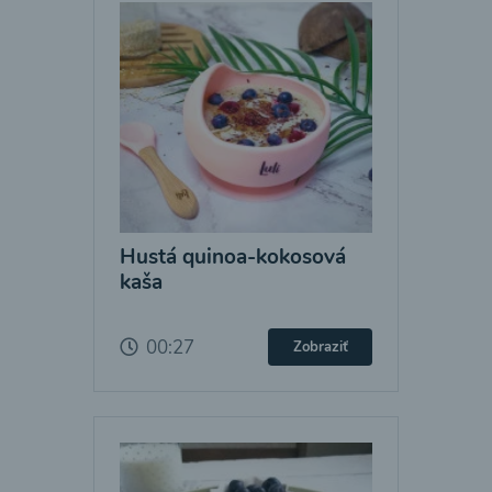
Hustá quinoa-kokosová
kaša
00:27
Zobraziť