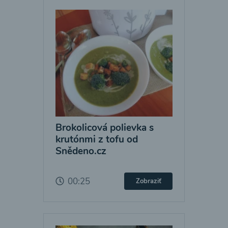
Brokolicová polievka s
krutónmi z tofu od
Snědeno.cz
00:25
Zobraziť