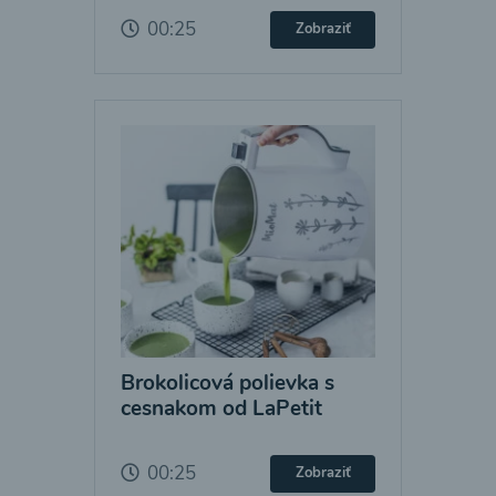
00:25
Zobraziť
Brokolicová polievka s
cesnakom od LaPetit
00:25
Zobraziť