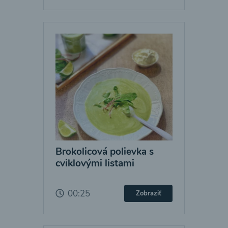
Brokolicová polievka s
cviklovými listami
00:25
Zobraziť