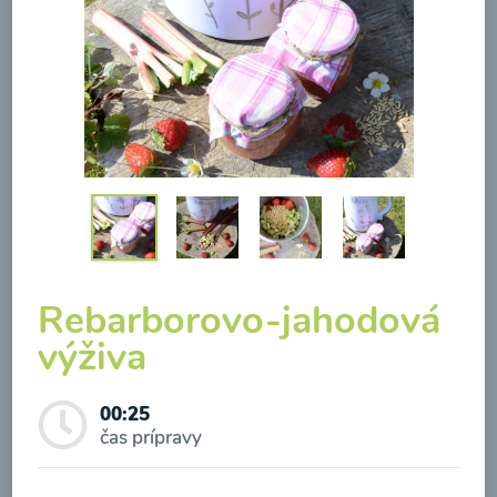
Brokolicová polievka so
syrom
00:25
Zobraziť
Rebarborovo-jahodová
výživa
Odber noviniek a akcií
00:25
Odoslaním registrácie na Newsletter súhlasím so
čas prípravy
spracovaním osobných údajov pre účely