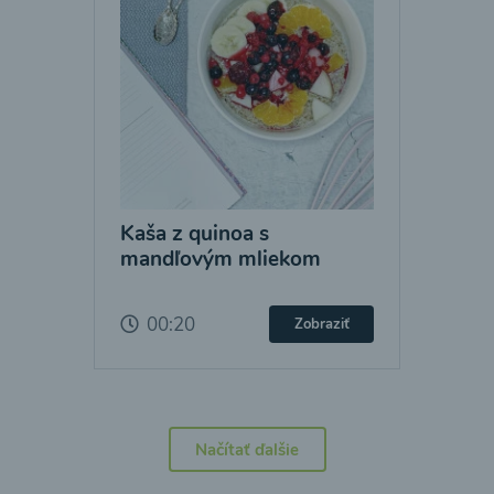
Kaša z quinoa s
mandľovým mliekom
00:20
Zobraziť
Načítať ďalšie