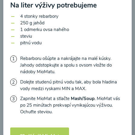
zasielania newsletteru a potvrdzujem, že som si
Na liter výživy potrebujeme
prečítal(a)
informácie o Ochrane osobných
4 stonky rebarbory
údajov
a súhlasím s nimi.
250 g jahôd
Brokolicové cappuccino
1 odmerku ovsa nahého
Súhlasím
steviu
00:25
pitnú vodu
Zobraziť
Rebarboru ošúpte a nakrájajte na malé kúsky.
Jahody odstopkujte a spolu s ovsom vložte do
nádoby MioMatu.
Načítať ďalšie
Dolejte studenú pitnú vodu tak, aby bola hladina
vody medzi ryskami MIN a MAX.
Zapnite MioMat a stlačte
Mash/Soup
. MioMat vás
Kaše
po 25 minútach prekvapí vynikajúcou výživou.
Ochuťte steviou.