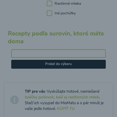
Rastlinné mlieka
Iné pochúťky
Recepty podľa surovín, ktoré máte
doma
Pridať do výberu
TIP pre vás
: Vyskúšajte hotové, namiešané
balíčky polievok, kaší aj rastlinných mliek
.
Stačí ich vysypať do MioMatu a o pár minút je
vaše jedlo hotové.
KÚPIŤ TU