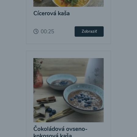
Cícerová kaša
00:25
Zobraziť
Čokoládová ovseno-
kokosová kaša