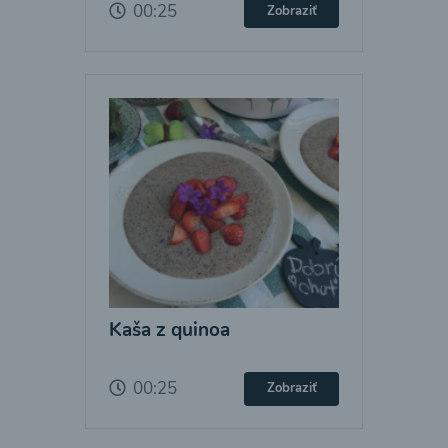
00:25
Zobraziť
Kaša z quinoa
00:25
Zobraziť