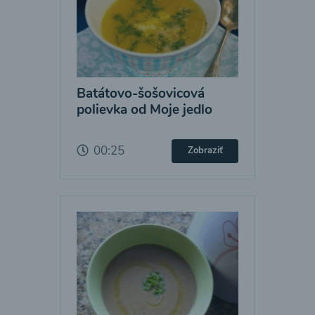
Batátovo-šošovicová
polievka od Moje jedlo
00:25
Zobraziť