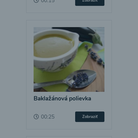
00:15
Zobraziť
Baklažánová polievka
00:25
Zobraziť