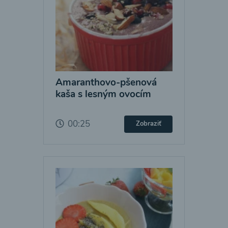
Amaranthovo-pšenová
kaša s lesným ovocím
00:25
Zobraziť