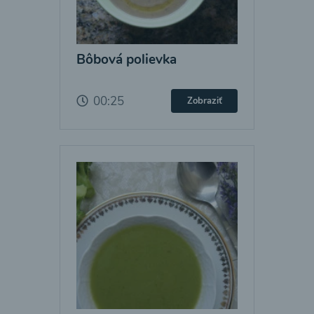
Bôbová polievka
00:25
Zobraziť