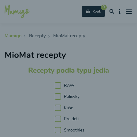
0
Košík
Mamigo
Recepty
MioMat recepty
MioMat recepty
Recepty podľa typu jedla
RAW
Polievky
Kaše
Pre deti
Smoothies