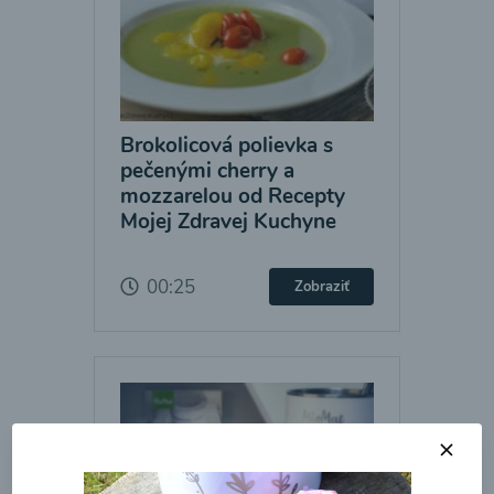
Brokolicová polievka s
pečenými cherry a
mozzarelou od Recepty
Mojej Zdravej Kuchyne
00:25
Zobraziť