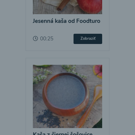
Jesenná kaša od Foodturo
00:25
Zobraziť
Kaša z čiernej šošovice