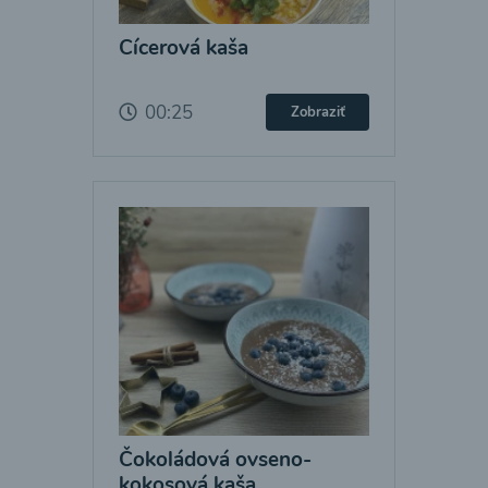
Cícerová kaša
00:25
Zobraziť
Čokoládová ovseno-
kokosová kaša