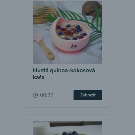
Hustá quinoa-kokosová
kaša
00:27
Zobraziť