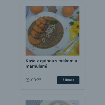
Kaša z quinoa s makom a
marhuľami
00:25
Zobraziť