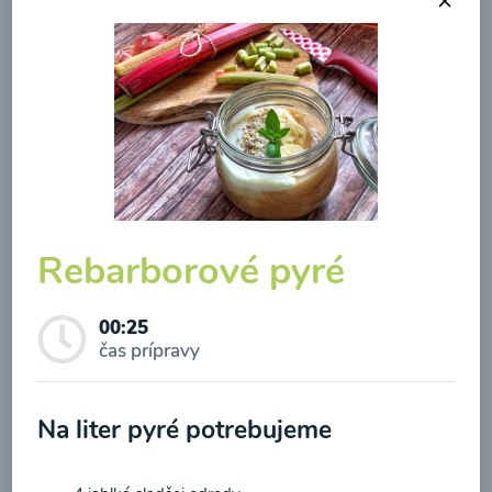
Brokolicová polievka so
syrom
00:25
Zobraziť
Rebarborové pyré
00:25
čas prípravy
Odber noviniek a akcií
Na liter pyré potrebujeme
Odoslaním registrácie na Newsletter súhlasím so
spracovaním osobných údajov pre účely