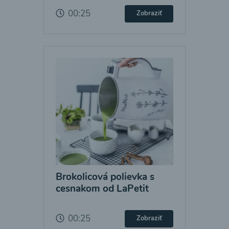
00:25
Zobraziť
Brokolicová polievka s
cesnakom od LaPetit
00:25
Zobraziť