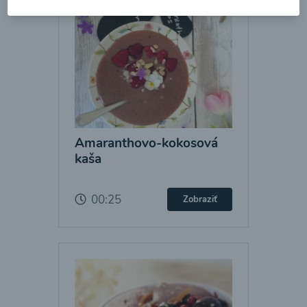
Amaranthovo-kokosová
kaša
00:25
Zobraziť