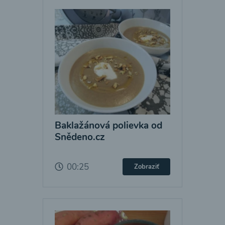
Baklažánová polievka od
Snědeno.cz
00:25
Zobraziť