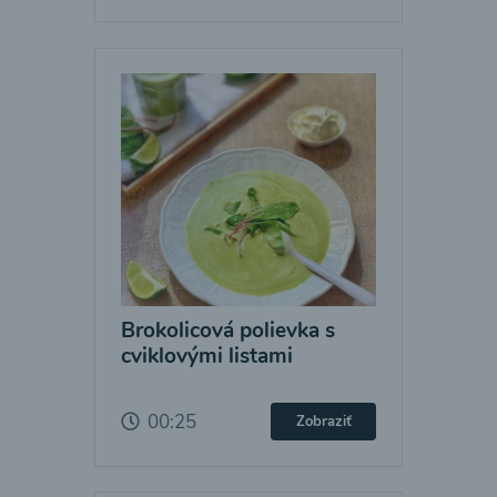
Brokolicová polievka s
cviklovými listami
00:25
Zobraziť