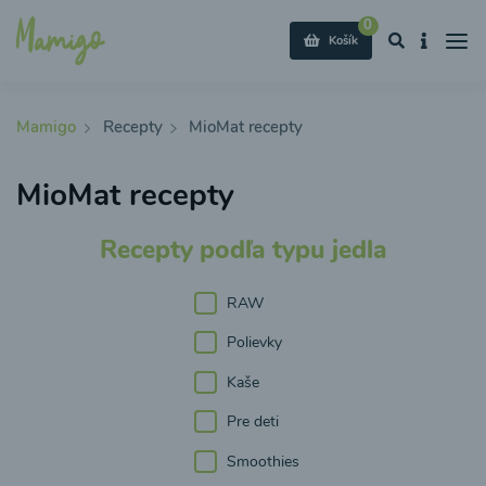
0
Košík
Mamigo
Recepty
MioMat recepty
MioMat recepty
Recepty podľa typu jedla
RAW
Polievky
Kaše
Pre deti
Smoothies