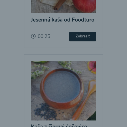
Jesenná kaša od Foodturo
00:25
Zobraziť
Kaša z čiernej šošovice