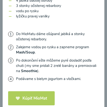
4 jablká sladšej odrody
zasielania newsletteru a potvrdzujem, že som si
3 stonky očistenej rebarbory
prečítal(a)
informácie o Ochrane osobných
vodu po rysku
údajov
a súhlasím s nimi.
lyžičku pravej vanilky
Brokolicové cappuccino
Súhlasím
00:25
Do MioMatu dáme ošúpané jablká a stonky
Zobraziť
očistenej rebarbory.
Zalejeme vodou po rysku a zapneme program
Mash/Soup
.
Po dokončení ešte môžeme pyré dosladiť podľa
Načítať ďalšie
chuti (my sme pridali 2 zrelé banány a premixovali
na
Smoothie
).
Podávame s bielym jogurtom a vločkami.
Kaše
Kúpiť MioMat