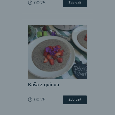
00:25
Zobraziť
Kaša z quinoa
00:25
Zobraziť