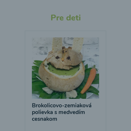
Pre deti
Brokolicovo-zemiaková
polievka s medvedím
cesnakom