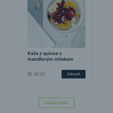
Kaša z quinoa s
mandľovým mliekom
00:20
Zobraziť
Načítať ďalšie