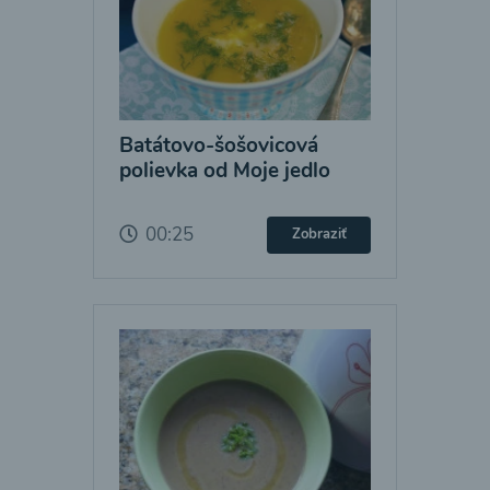
Batátovo-šošovicová
polievka od Moje jedlo
00:25
Zobraziť