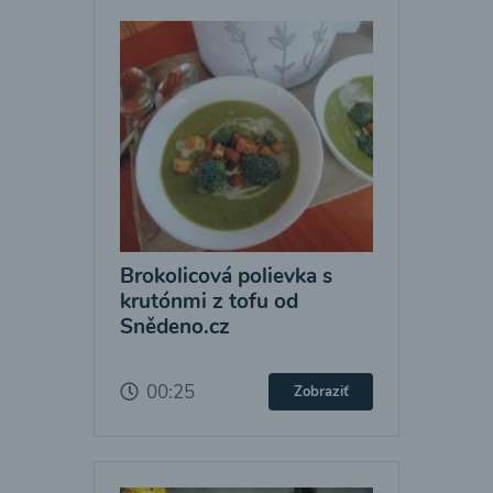
Brokolicová polievka s
krutónmi z tofu od
Snědeno.cz
00:25
Zobraziť