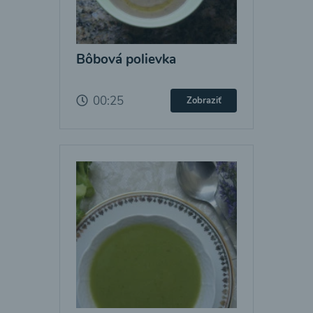
Bôbová polievka
00:25
Zobraziť