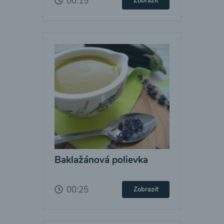
00:15
Zobraziť
Baklažánová polievka
00:25
Zobraziť