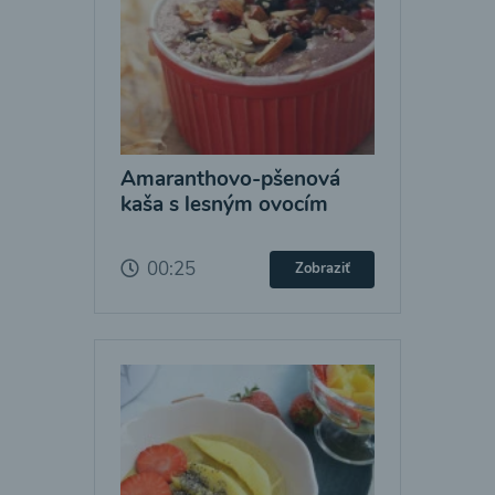
Amaranthovo-pšenová
kaša s lesným ovocím
00:25
Zobraziť