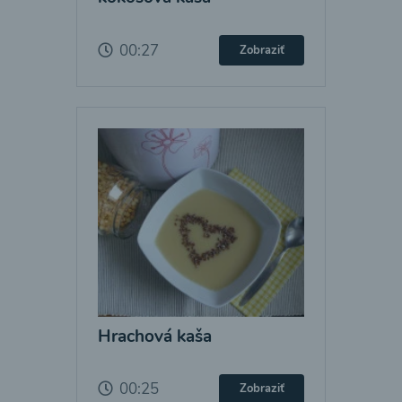
00:27
Zobraziť
Hrachová kaša
00:25
Zobraziť