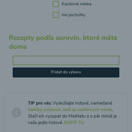
Rastlinné mlieka
Iné pochúťky
Recepty podľa surovín, ktoré máte
doma
Pridať do výberu
TIP pre vás
: Vyskúšajte hotové, namiešané
balíčky polievok, kaší aj rastlinných mliek
.
Stačí ich vysypať do MioMatu a o pár minút je
vaše jedlo hotové.
KÚPIŤ TU