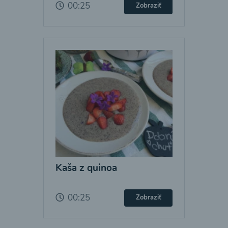
00:25
Zobraziť
Kaša z quinoa
00:25
Zobraziť