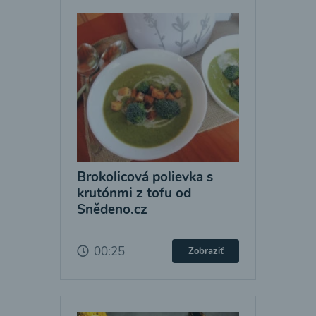
Brokolicová polievka s
krutónmi z tofu od
Snědeno.cz
00:25
Zobraziť