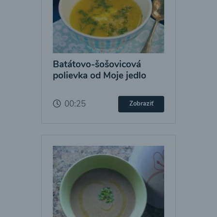
Batátovo-šošovicová
polievka od Moje jedlo
00:25
Zobraziť