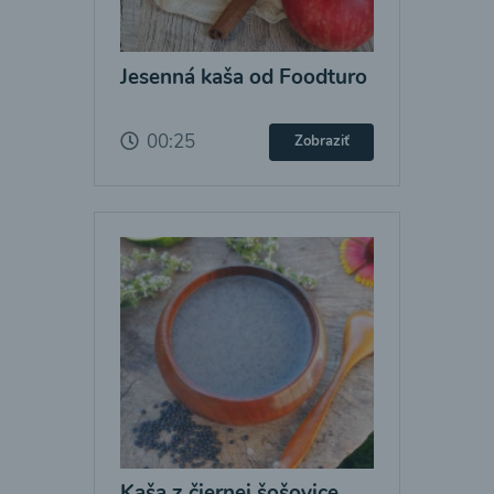
Jesenná kaša od Foodturo
00:25
Zobraziť
Kaša z čiernej šošovice