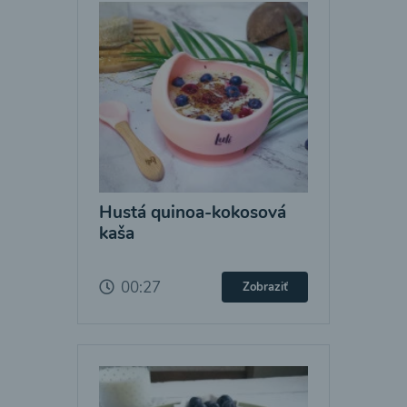
Hustá quinoa-kokosová
kaša
00:27
Zobraziť