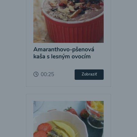
Amaranthovo-pšenová
kaša s lesným ovocím
00:25
Zobraziť