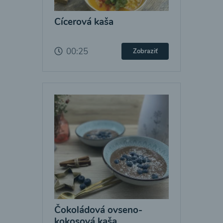
Cícerová kaša
00:25
Zobraziť
Čokoládová ovseno-
kokosová kaša