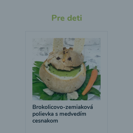
Pre deti
Brokolicovo-zemiaková
polievka s medvedím
cesnakom