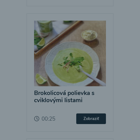
Brokolicová polievka s
cviklovými listami
00:25
Zobraziť