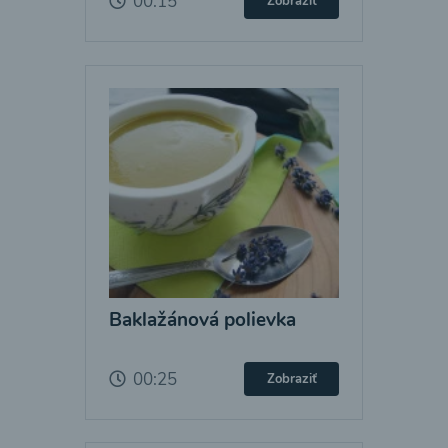
00:15
Zobraziť
Baklažánová polievka
00:25
Zobraziť