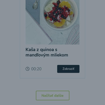
Kaša z quinoa s
mandľovým mliekom
00:20
Zobraziť
Načítať ďalšie