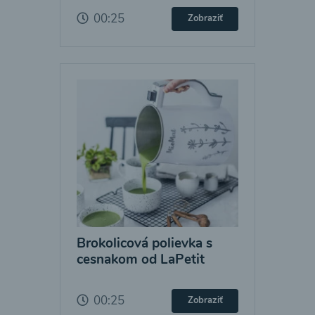
00:25
Zobraziť
Brokolicová polievka s
cesnakom od LaPetit
00:25
Zobraziť