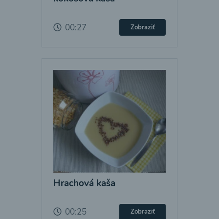
00:27
Zobraziť
Hrachová kaša
00:25
Zobraziť