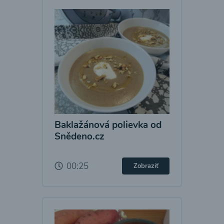
Baklažánová polievka od
Snědeno.cz
00:25
Zobraziť