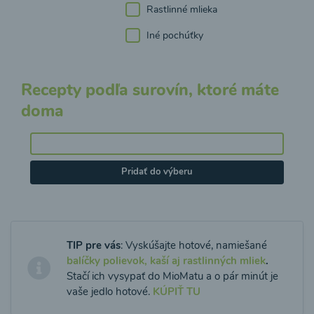
Rastlinné mlieka
Iné pochúťky
Recepty podľa surovín, ktoré máte
doma
Pridať do výberu
TIP pre vás
: Vyskúšajte hotové, namiešané
balíčky polievok, kaší aj rastlinných mliek
.
Stačí ich vysypať do MioMatu a o pár minút je
vaše jedlo hotové.
KÚPIŤ TU