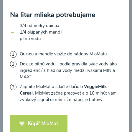
zasielania newsletteru a potvrdzujem, že som si
prečítal(a)
informácie o Ochrane osobných
Na liter mlieka potrebujeme
údajov
a súhlasím s nimi.
Brokolicové cappuccino
3/4 odmerky quinoa
Súhlasím
1/4 olúpaných mandlí
pitnú vodu
00:25
Zobraziť
Quinou a mandle vložte do nádoby MioMatu.
Dolejte pitnú vodu - podľa pravidla „viac vody ako
ingrediencií a hladina vody medzi ryskami MIN a
Načítať ďalšie
MAX".
Zapnite MioMat a stlačte tlačidlo
VeggieMilk -
Cereal.
MioMat začne pracovať a o 10 minút vám
zvukový signál oznámi, že nápoj je hotový.
Kaše
Kúpiť MioMat