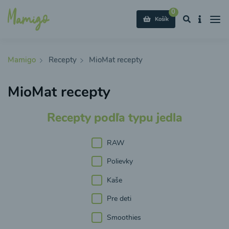
0
Košík
Mamigo
Recepty
MioMat recepty
MioMat recepty
Recepty podľa typu jedla
RAW
Polievky
Kaše
Pre deti
Smoothies