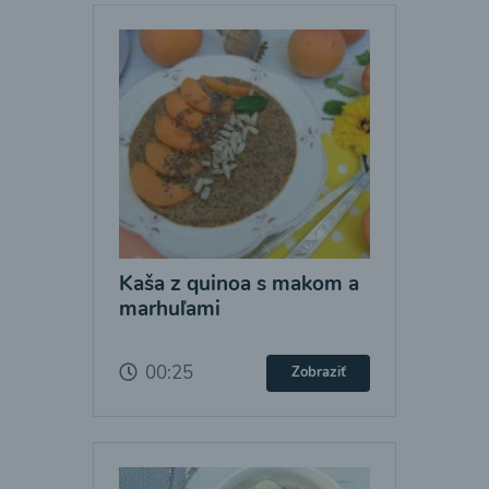
Kaša z quinoa s makom a
marhuľami
00:25
Zobraziť