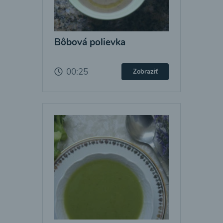
Bôbová polievka
00:25
Zobraziť