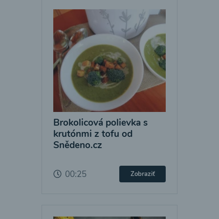
Brokolicová polievka s
krutónmi z tofu od
Snědeno.cz
00:25
Zobraziť