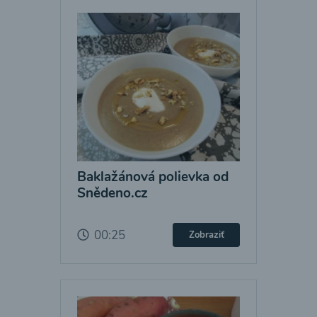
Baklažánová polievka od
Snědeno.cz
00:25
Zobraziť