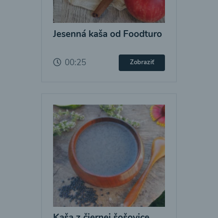
Jesenná kaša od Foodturo
00:25
Zobraziť
Kaša z čiernej šošovice