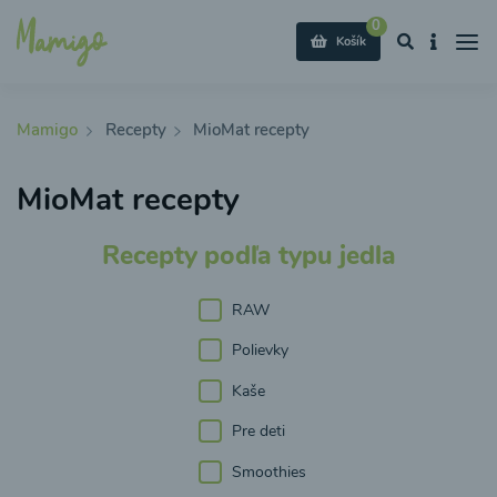
0
Košík
Mamigo
Recepty
MioMat recepty
MioMat recepty
Recepty podľa typu jedla
RAW
Polievky
Kaše
Pre deti
Smoothies