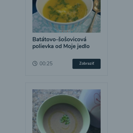
Batátovo-šošovicová
polievka od Moje jedlo
00:25
Zobraziť