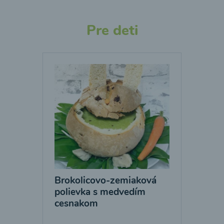
Pre deti
Brokolicovo-zemiaková
polievka s medvedím
cesnakom