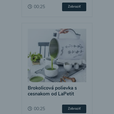
00:25
Zobraziť
Brokolicová polievka s
cesnakom od LaPetit
00:25
Zobraziť