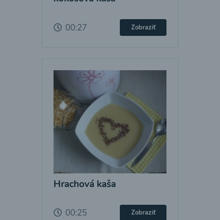
00:27
Zobraziť
Hrachová kaša
00:25
Zobraziť