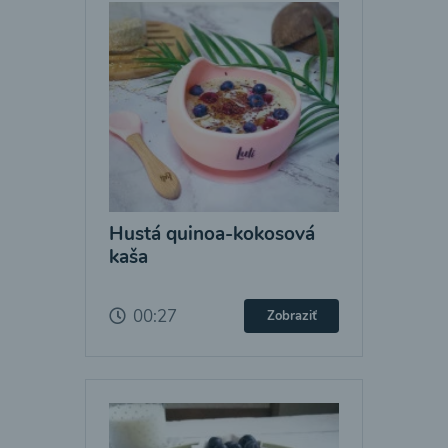
Hustá quinoa-kokosová
kaša
00:27
Zobraziť