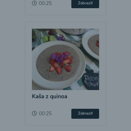
00:25
Zobraziť
Kaša z quinoa
00:25
Zobraziť