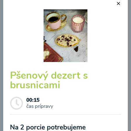
Brokolicová polievka so
syrom
00:25
Zobraziť
Pšenový dezert s
brusnicami
Odber noviniek a akcií
00:15
čas prípravy
Odoslaním registrácie na Newsletter súhlasím so
spracovaním osobných údajov pre účely
Na 2 porcie potrebujeme