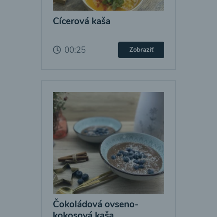
Cícerová kaša
00:25
Zobraziť
Čokoládová ovseno-
kokosová kaša