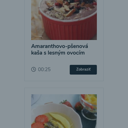
Amaranthovo-pšenová
kaša s lesným ovocím
00:25
Zobraziť