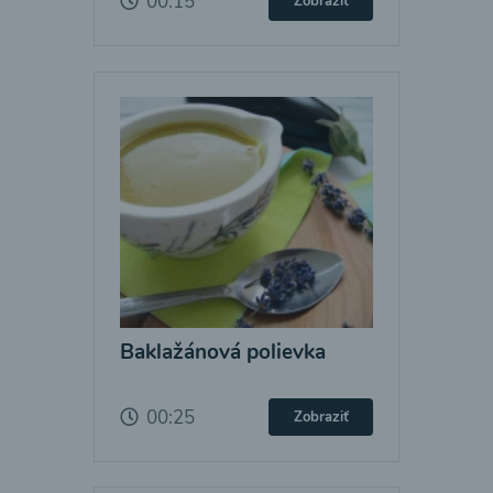
00:15
Zobraziť
Baklažánová polievka
00:25
Zobraziť