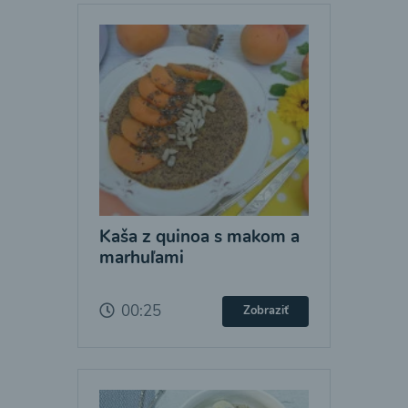
Kaša z quinoa s makom a
marhuľami
00:25
Zobraziť