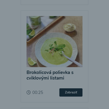
Brokolicová polievka s
cviklovými listami
00:25
Zobraziť