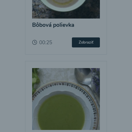
Bôbová polievka
00:25
Zobraziť