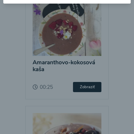
Amaranthovo-kokosová
kaša
00:25
Zobraziť