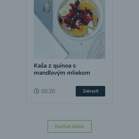
Kaša z quinoa s
mandľovým mliekom
00:20
Zobraziť
Načítať ďalšie