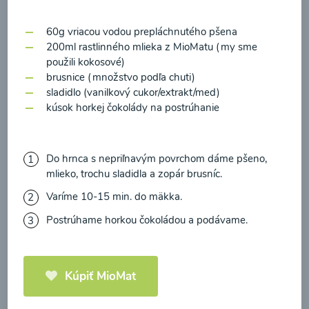
zasielania newsletteru a potvrdzujem, že som si
prečítal(a)
informácie o Ochrane osobných
60g vriacou vodou prepláchnutého pšena
údajov
a súhlasím s nimi.
200ml rastlinného mlieka z MioMatu (my sme
Brokolicové cappuccino
použili kokosové)
Súhlasím
brusnice (množstvo podľa chuti)
sladidlo (vanilkový cukor/extrakt/med)
00:25
Zobraziť
kúsok horkej čokolády na postrúhanie
Do hrnca s nepriľnavým povrchom dáme pšeno,
mlieko, trochu sladidla a zopár brusníc.
Načítať ďalšie
Varíme 10-15 min. do mäkka.
Postrúhame horkou čokoládou a podávame.
Kaše
Kúpiť MioMat