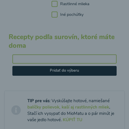
Rastlinné mlieka
Iné pochúťky
Recepty podľa surovín, ktoré máte
doma
Pridať do výberu
TIP pre vás
: Vyskúšajte hotové, namiešané
balíčky polievok, kaší aj rastlinných mliek
.
Stačí ich vysypať do MioMatu a o pár minút je
vaše jedlo hotové.
KÚPIŤ TU