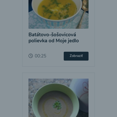
Batátovo-šošovicová
polievka od Moje jedlo
00:25
Zobraziť