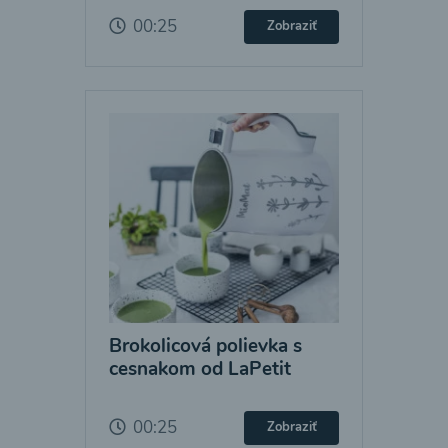
00:25
Zobraziť
Brokolicová polievka s
cesnakom od LaPetit
00:25
Zobraziť