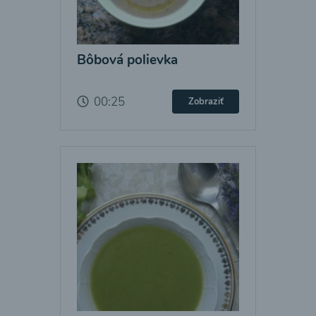
Bôbová polievka
00:25
Zobraziť