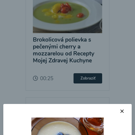
Brokolicová polievka s
pečenými cherry a
mozzarelou od Recepty
Mojej Zdravej Kuchyne
00:25
Zobraziť