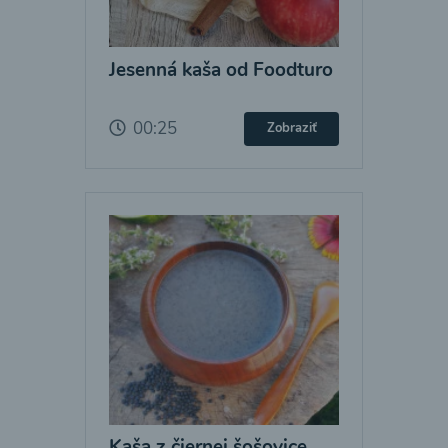
Jesenná kaša od Foodturo
00:25
Zobraziť
Kaša z čiernej šošovice