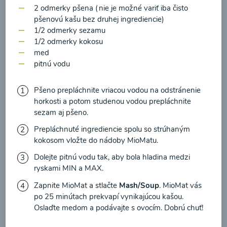
zasielania newsletteru a potvrdzujem, že som si
2 odmerky pšena (nie je možné variť iba čisto
prečítal(a)
informácie o Ochrane osobných
pšenovú kašu bez druhej ingrediencie)
1/2 odmerky sezamu
údajov
a súhlasím s nimi.
Brokolicové cappuccino
1/2 odmerky kokosu
med
Súhlasím
pitnú vodu
00:25
Zobraziť
Pšeno prepláchnite vriacou vodou na odstránenie
horkosti a potom studenou vodou prepláchnite
sezam aj pšeno.
Prepláchnuté ingrediencie spolu so strúhaným
Načítať ďalšie
kokosom vložte do nádoby MioMatu.
Dolejte pitnú vodu tak, aby bola hladina medzi
ryskami MIN a MAX.
Kaše
Zapnite MioMat a stlačte
Mash/Soup
. MioMat vás
po 25 minútach prekvapí vynikajúcou kašou.
Oslaďte medom a podávajte s ovocím. Dobrú chuť!