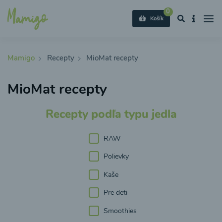
0
Košík
Mamigo
Recepty
MioMat recepty
MioMat recepty
Recepty podľa typu jedla
RAW
Polievky
Kaše
Pre deti
Smoothies