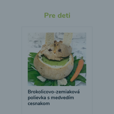
Pre deti
Brokolicovo-zemiaková
polievka s medvedím
cesnakom