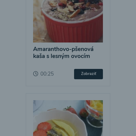
Amaranthovo-pšenová
kaša s lesným ovocím
00:25
Zobraziť