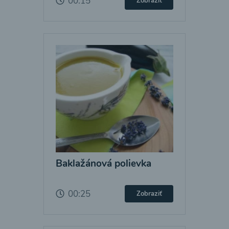
00:15
Zobraziť
Baklažánová polievka
00:25
Zobraziť