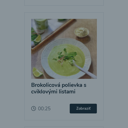
Brokolicová polievka s
cviklovými listami
00:25
Zobraziť