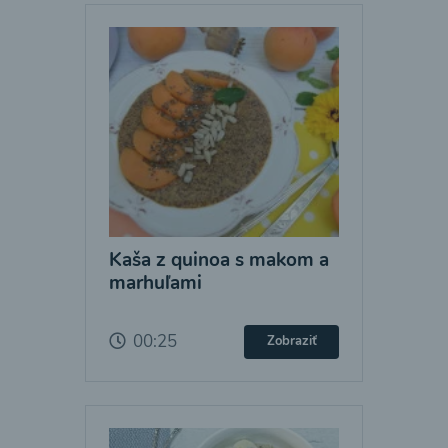
Kaša z quinoa s makom a
marhuľami
00:25
Zobraziť