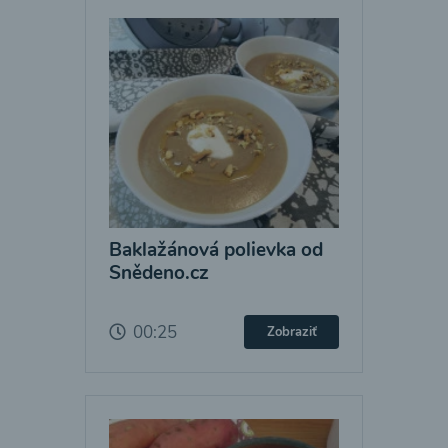
Baklažánová polievka od
Snědeno.cz
00:25
Zobraziť