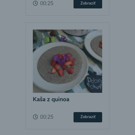
00:25
Zobraziť
Kaša z quinoa
00:25
Zobraziť