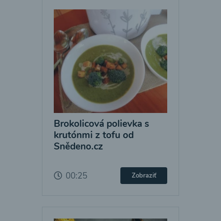
Brokolicová polievka s
krutónmi z tofu od
Snědeno.cz
00:25
Zobraziť