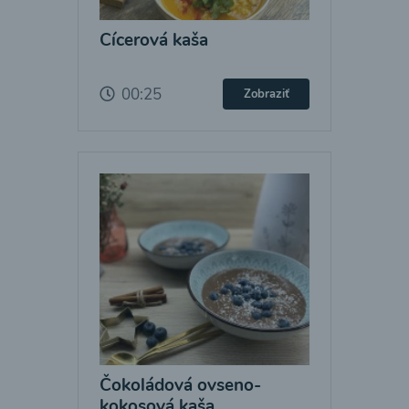
Cícerová kaša
00:25
Zobraziť
Čokoládová ovseno-
kokosová kaša