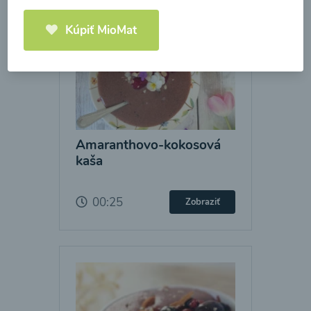
Kúpiť MioMat
Amaranthovo-kokosová
kaša
00:25
Zobraziť