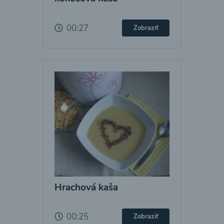
00:27
Zobraziť
Hrachová kaša
00:25
Zobraziť