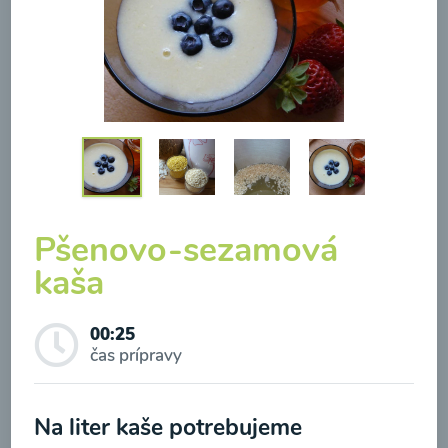
Brokolicová polievka so
syrom
00:25
Zobraziť
Pšenovo-sezamová
kaša
00:25
Odber noviniek a akcií
čas prípravy
Odoslaním registrácie na Newsletter súhlasím so
Na liter kaše potrebujeme
spracovaním osobných údajov pre účely