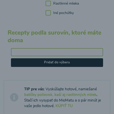
Rastlinné mlieka
Iné pochúťky
Recepty podľa surovín, ktoré máte
doma
Pridať do výberu
TIP pre vás
: Vyskúšajte hotové, namiešané
balíčky polievok, kaší aj rastlinných mliek
.
Stačí ich vysypať do MioMatu a o pár minút je
vaše jedlo hotové.
KÚPIŤ TU