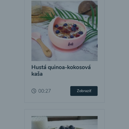
Hustá quinoa-kokosová
kaša
00:27
Zobraziť