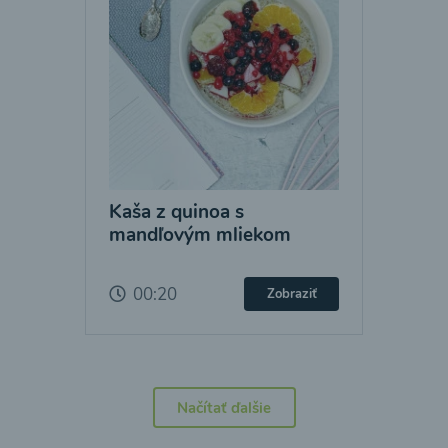
Kaša z quinoa s
mandľovým mliekom
00:20
Zobraziť
Načítať ďalšie