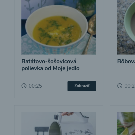
Batátovo-šošovicová
Bôbová
polievka od Moje jedlo
00:25
00:
Zobraziť