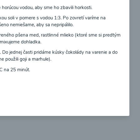
horúcou vodou, aby sme ho zbavili horkosti.
kou soli v pomere s vodou 1:3. Po zovretí varíme na
Súhlasím
eno nemiešame, aby sa nepripálilo.
eného pšena med, rastlinné mlieko (ktoré sme si predtým
so
Brokolicové cappuccino
ymixujeme dohladka.
. Do jednej časti pridáme kúsky čokolády na varenie a do
 použili goji a marhule).
C na 25 minút.
00:25
braziť
Zobraziť