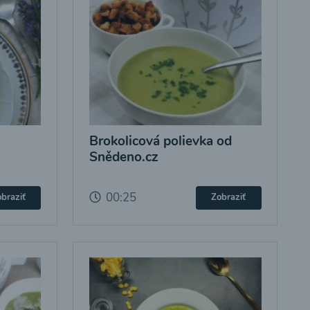
Brokolicová polievka od
Snědeno.cz
00:25
braziť
Zobraziť