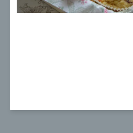
Ochrane osobných údajov
a súhlasím s nimi.
Brokolicová polievka s nivou
Brokol
pečený
mozzar
Mojej 
00:25
00:
Zobraziť