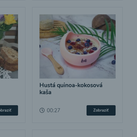
Hustá quinoa-kokosová
kaša
00:27
braziť
Zobraziť