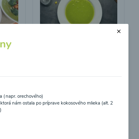
iny
s
Brokolicová polievka s
kukuricou
00:25
braziť
Zobraziť
a (napr. orechového)
ktorá nám ostala po príprave kokosového mlieka (alt. 2
)
potvrdzujem, že som si prečítal(a)
informácie o