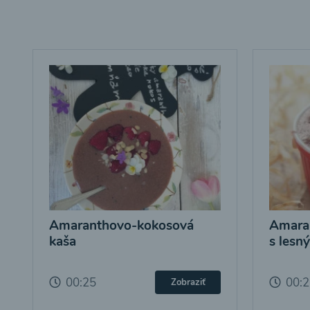
Amaranthovo-kokosová
Amara
kaša
s lesn
00:25
00:
Zobraziť