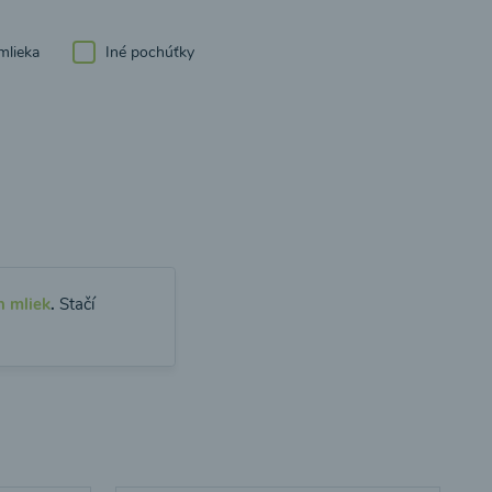
mlieka
Iné pochúťky
h mliek
.
Stačí