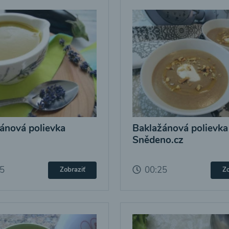
ánová polievka
Baklažánová polievka
Snědeno.cz
25
00:25
Zobraziť
Zo