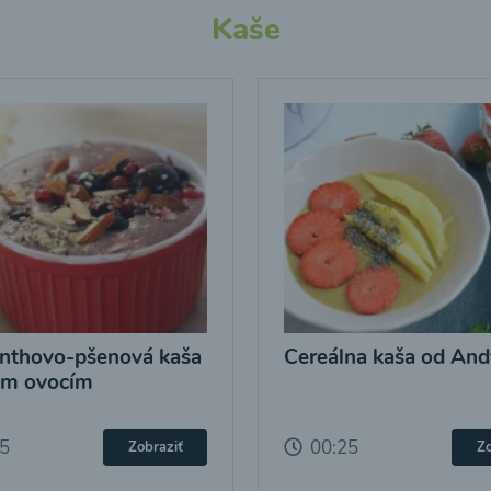
Kaše
nthovo-pšenová kaša
Cereálna kaša od And
ým ovocím
25
00:25
Zobraziť
Zo