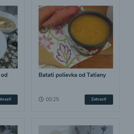
 od
Batati polievka od Tatiany
00:25
braziť
Zobraziť