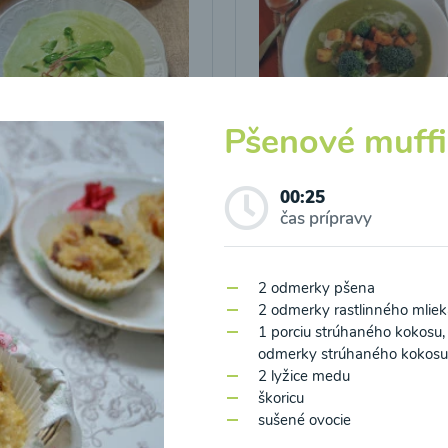
Pšenové muff
icová polievka s
Brokolicová polievka 
vými listami
krutónmi z tofu od
00:25
Snědeno.cz
čas prípravy
25
00:25
Zobraziť
Zo
2 odmerky pšena
2 odmerky rastlinného mliek
1 porciu strúhaného kokosu, 
odmerky strúhaného kokosu
2 lyžice medu
škoricu
sušené ovocie
o spracovaním osobných údajov pre účely zasielania newsletteru a 