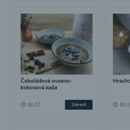
Čokoládová ovseno-
Hracho
kokosová kaša
00:27
00:
Zobraziť