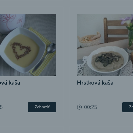
vá kaša
Hrstková kaša
25
00:25
Zobraziť
Zo