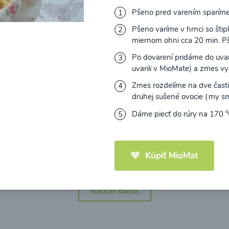
Pšeno pred varením sparíme 
Pšeno varíme v hrnci so štip
miernom ohni cca 20 min. Pš
Po dovarení pridáme do uvar
icová polievka s
Brokolicová polievka 
uvarili v MioMate) a zmes v
mi cherry a
syrom
Zmes rozdelíme na dve časti
elou od Recepty
druhej sušené ovocie (my sme
Zdravej Kuchyne
Dáme piecť do rúry na 170 °
25
00:25
Zobraziť
Zo
Kúpiť MioMat
Načítať ďalšie