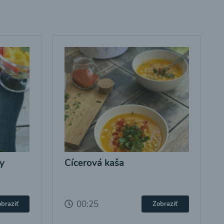
y
Cícerová kaša
00:25
braziť
Zobraziť