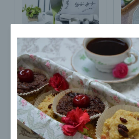
Brokolicová polievka s
Brokol
cesnakom od LaPetit
cviklo
00:25
00:
Zobraziť
Odber noviniek a akcií
Odoslaním registrácie na Newsletter súhlasím s