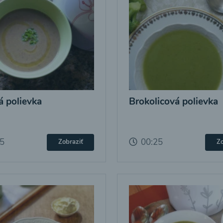
 polievka
Brokolicová polievka
25
00:25
Zobraziť
Zo