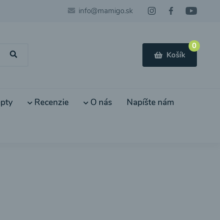
info@mamigo.sk
0
Košík
pty
Recenzie
O nás
Napíšte nám