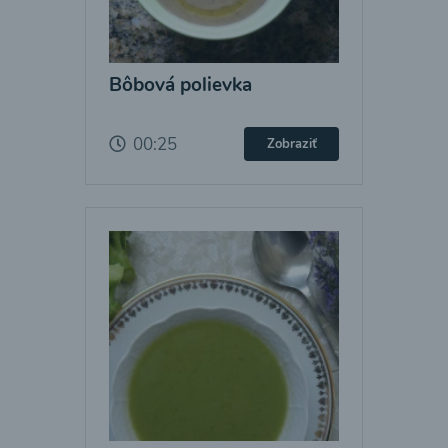
Bôbová polievka
00:25
Zobraziť