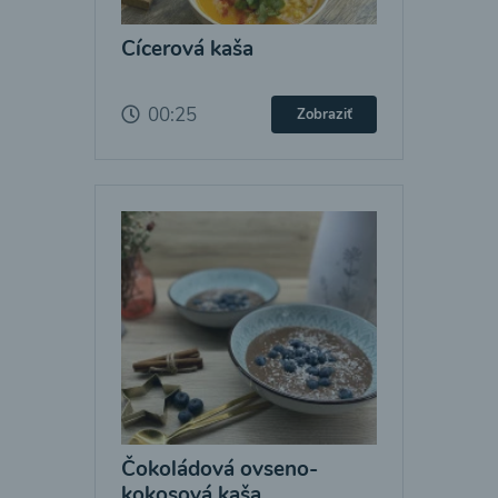
Cícerová kaša
00:25
Zobraziť
Čokoládová ovseno-
kokosová kaša