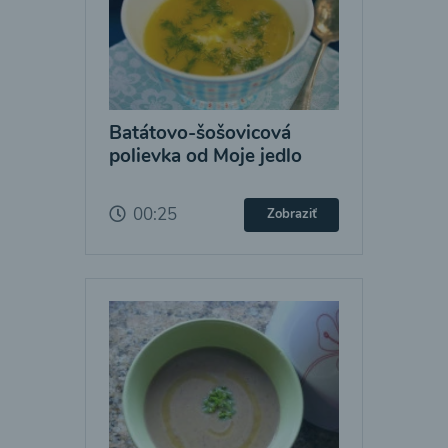
Batátovo-šošovicová
polievka od Moje jedlo
00:25
Zobraziť