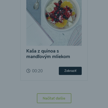
Kaša z quinoa s
mandľovým mliekom
00:20
Zobraziť
Načítať ďalšie