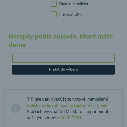
Rastlinné mlieka
Iné pochúťky
Recepty podľa surovín, ktoré máte
doma
Pridať do výberu
TIP pre vás
: Vyskúšajte hotové, namiešané
balíčky polievok, kaší aj rastlinných mliek
.
Stačí ich vysypať do MioMatu a o pár minút je
vaše jedlo hotové.
KÚPIŤ TU