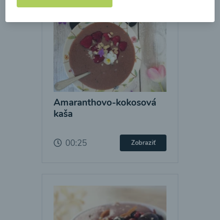
Amaranthovo-kokosová
kaša
00:25
Zobraziť