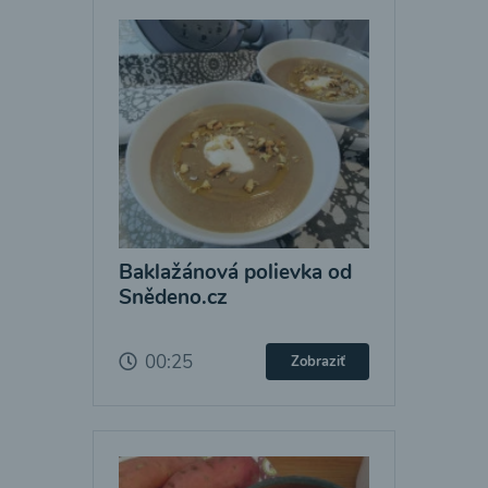
Baklažánová polievka od
Snědeno.cz
00:25
Zobraziť