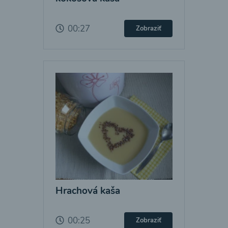
00:27
Zobraziť
Hrachová kaša
00:25
Zobraziť