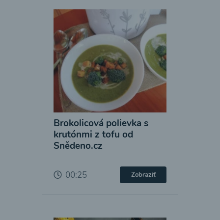
Brokolicová polievka s
krutónmi z tofu od
Snědeno.cz
00:25
Zobraziť