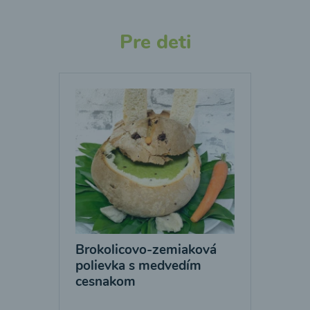
Pre deti
Brokolicovo-zemiaková
polievka s medvedím
cesnakom