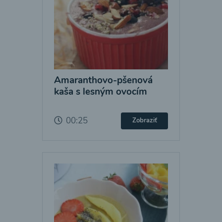
Amaranthovo-pšenová
kaša s lesným ovocím
00:25
Zobraziť