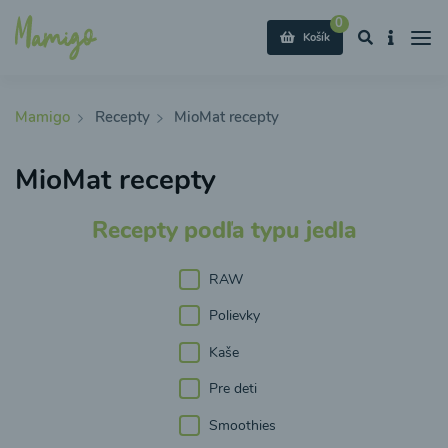
0
Košík
Mamigo
Recepty
MioMat recepty
MioMat recepty
Recepty podľa typu jedla
RAW
Polievky
Kaše
Pre deti
Smoothies