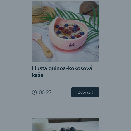
Hustá quinoa-kokosová
kaša
00:27
Zobraziť