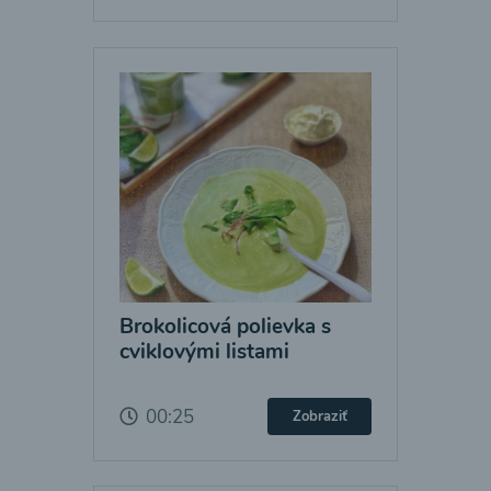
Brokolicová polievka s
cviklovými listami
00:25
Zobraziť