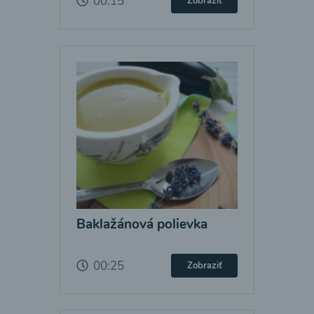
00:15
Zobraziť
Baklažánová polievka
00:25
Zobraziť