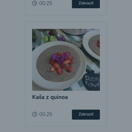
00:25
Zobraziť
Kaša z quinoa
00:25
Zobraziť