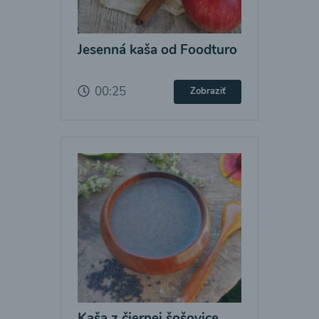
Jesenná kaša od Foodturo
00:25
Zobraziť
Kaša z čiernej šošovice