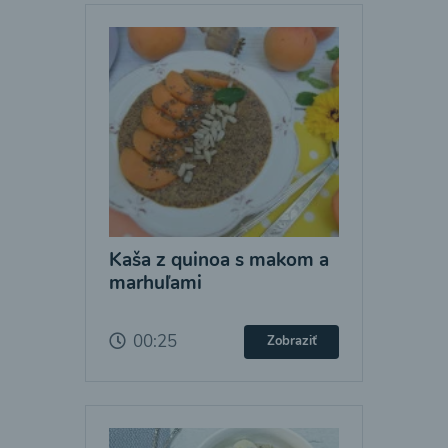
Kaša z quinoa s makom a
marhuľami
00:25
Zobraziť