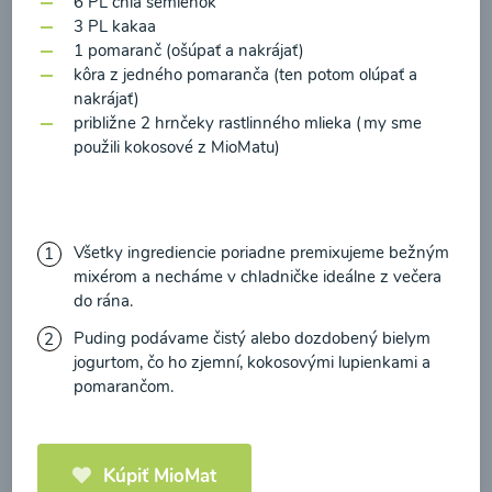
6 PL chia semienok
zasielania newsletteru a potvrdzujem, že som si
3 PL kakaa
prečítal(a)
informácie o Ochrane osobných
1 pomaranč (ošúpať a nakrájať)
údajov
a súhlasím s nimi.
kôra z jedného pomaranča (ten potom olúpať a
Brokolicové cappuccino
nakrájať)
Súhlasím
približne 2 hrnčeky rastlinného mlieka (my sme
použili kokosové z MioMatu)
00:25
Zobraziť
Všetky ingrediencie poriadne premixujeme bežným
mixérom a necháme v chladničke ideálne z večera
Načítať ďalšie
do rána.
Puding podávame čistý alebo dozdobený bielym
jogurtom, čo ho zjemní, kokosovými lupienkami a
Kaše
pomarančom.
Kúpiť MioMat