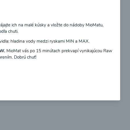
Súhlasím
ájajte ich na malé kúsky a vložte do nádoby MioMatu,
dľa chuti.
so
Brokolicové cappuccino
avidla: hladina vody medzi ryskami MIN a MAX.
W.
MioMat vás po 15 minútach prekvapí vynikajúcou Raw
orením. Dobrú chuť!
00:25
braziť
Zobraziť