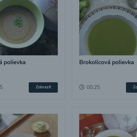
 polievka
Brokolicová polievka
25
00:25
Zobraziť
Zo