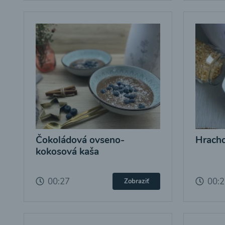
Čokoládová ovseno-
Hracho
kokosová kaša
00:27
00:
Zobraziť