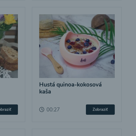
Hustá quinoa-kokosová
kaša
00:27
braziť
Zobraziť