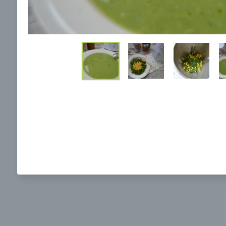
Ochrane osobných údajov
a súhlasím s nimi.
Brokolicová polievka s nivou
Brokol
pečený
mozzar
Mojej 
00:25
00:
Zobraziť