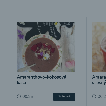
Amaranthovo-kokosová
Amara
kaša
s lesn
00:25
00:
Zobraziť