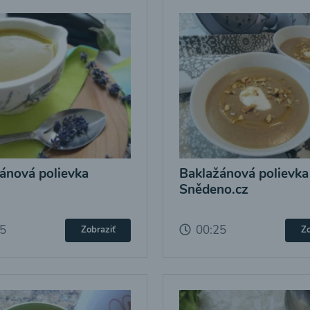
ánová polievka
Baklažánová polievka
Snědeno.cz
25
00:25
Zobraziť
Zo