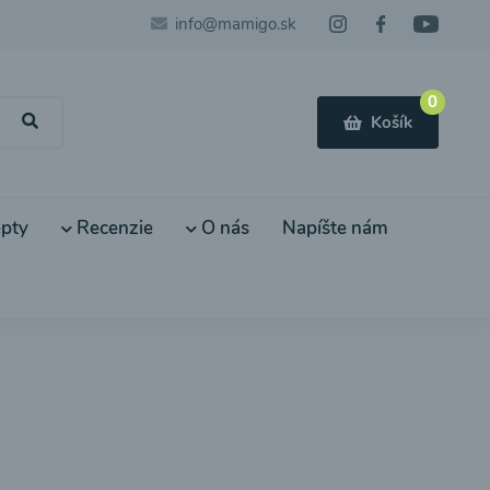
info@mamigo.sk
0
Košík
pty
Recenzie
O nás
Napíšte nám