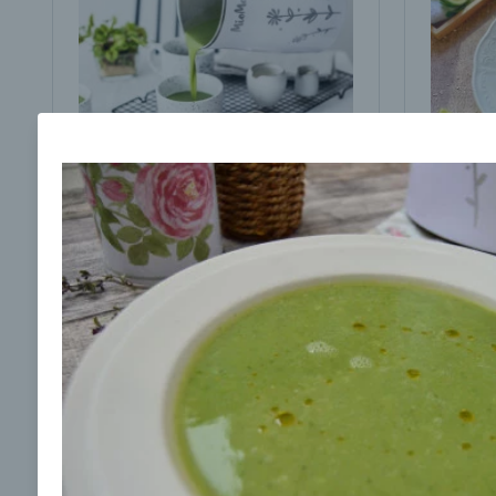
Brokolicová polievka s
Brokol
cesnakom od LaPetit
cviklo
00:25
00:
Zobraziť
Odber noviniek a akcií
Odoslaním registrácie na Newsletter súhlasím s