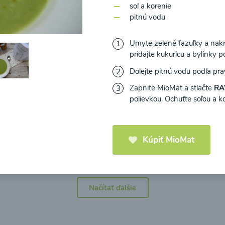
soľ a korenie
pitnú vodu
Umyte zelené fazuľky a nakr
pridajte kukuricu a bylinky po
icová polievka s
Brokolicová polievka 
Dolejte pitnú vodu podľa pr
mi cherry a
syrom
Zapnite MioMat a stlačte
RA
elou od Recepty
polievkou. Ochuťte soľou a k
Zdravej Kuchyne
25
00:25
Zobraziť
Zo
Kúpiť MioMat
Načítať ďalšie