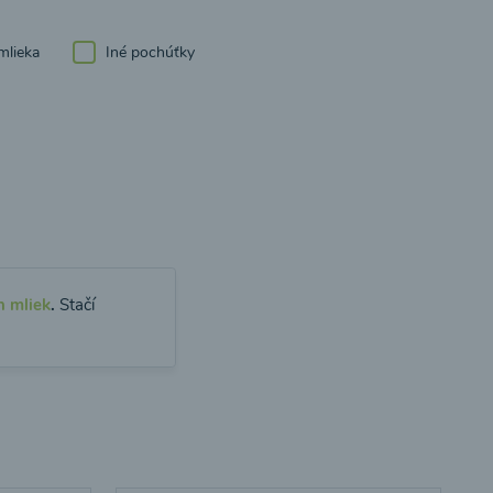
mlieka
Iné pochúťky
h mliek
.
Stačí