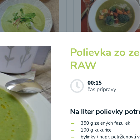
icová polievka s
Brokolicová polievka 
Polievka zo ze
vými listami
krutónmi z tofu od
RAW
Snědeno.cz
25
00:25
Zobraziť
Zo
00:15
čas prípravy
Na liter polievky pot
350 g zelených fazuliek
100 g kukurice
o spracovaním osobných údajov pre účely zasielania newsletteru a 
bylinky / napr. petržlenovú 