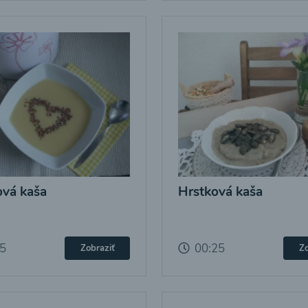
vá kaša
Hrstková kaša
25
00:25
Zobraziť
Zo