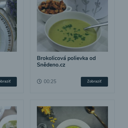
Brokolicová polievka od
Snědeno.cz
00:25
braziť
Zobraziť