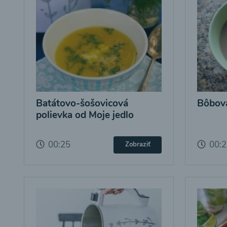
Batátovo-šošovicová
Bôbová
polievka od Moje jedlo
00:25
00:
Zobraziť