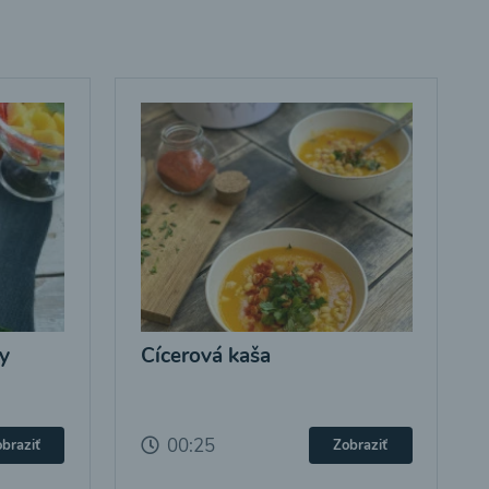
y
Cícerová kaša
00:25
braziť
Zobraziť