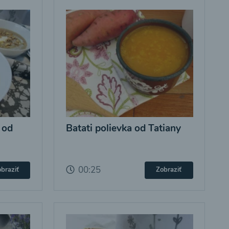
 od
Batati polievka od Tatiany
00:25
braziť
Zobraziť