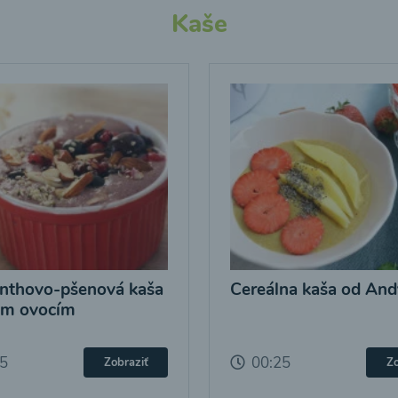
Kaše
nthovo-pšenová kaša
Cereálna kaša od And
ým ovocím
25
00:25
Zobraziť
Zo