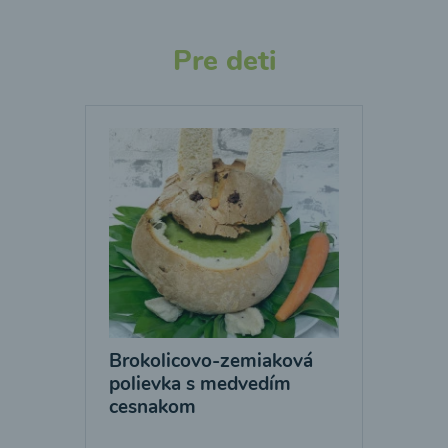
Pre deti
Brokolicovo-zemiaková
polievka s medvedím
cesnakom