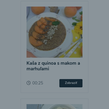
Kaša z quinoa s makom a
marhuľami
00:25
Zobraziť