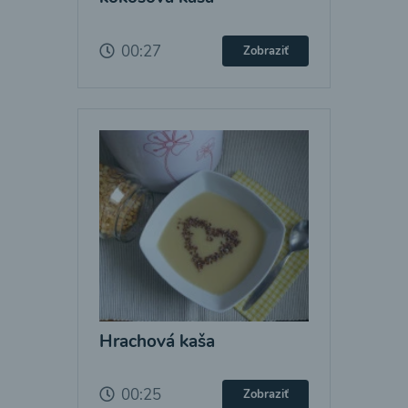
00:27
Zobraziť
Hrachová kaša
00:25
Zobraziť