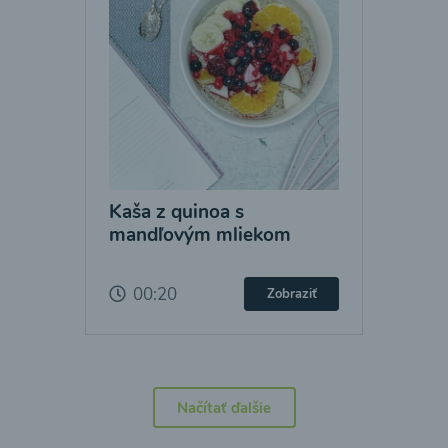
Kaša z quinoa s
mandľovým mliekom
00:20
Zobraziť
Načítať ďalšie