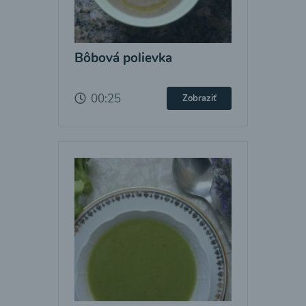
Bôbová polievka
00:25
Zobraziť