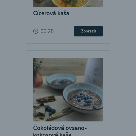
Cícerová kaša
00:25
Zobraziť
Čokoládová ovseno-
kokosová kaša