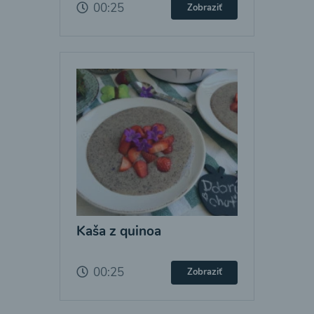
00:25
Zobraziť
Kaša z quinoa
00:25
Zobraziť