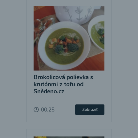
Brokolicová polievka s
krutónmi z tofu od
Snědeno.cz
00:25
Zobraziť