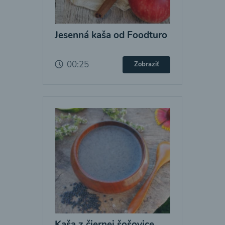
Jesenná kaša od Foodturo
00:25
Zobraziť
Kaša z čiernej šošovice