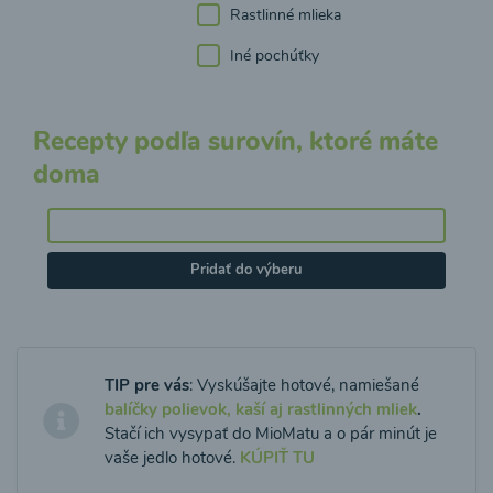
Rastlinné mlieka
Iné pochúťky
Recepty podľa surovín, ktoré máte
doma
Pridať do výberu
TIP pre vás
: Vyskúšajte hotové, namiešané
balíčky polievok, kaší aj rastlinných mliek
.
Stačí ich vysypať do MioMatu a o pár minút je
vaše jedlo hotové.
KÚPIŤ TU