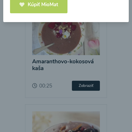
Kúpiť MioMat
Amaranthovo-kokosová
kaša
00:25
Zobraziť