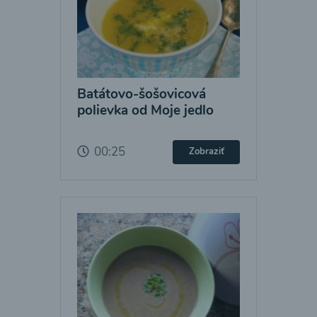
Batátovo-šošovicová
polievka od Moje jedlo
00:25
Zobraziť