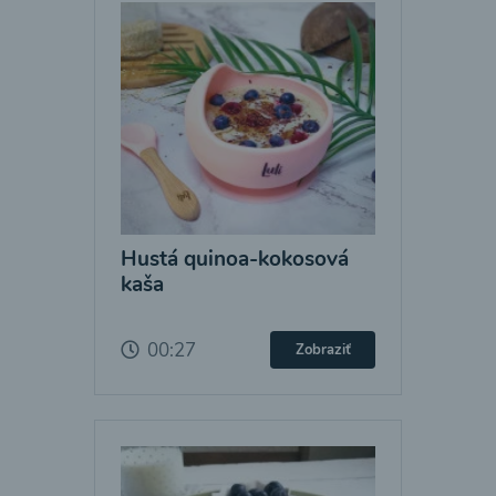
Hustá quinoa-kokosová
kaša
00:27
Zobraziť