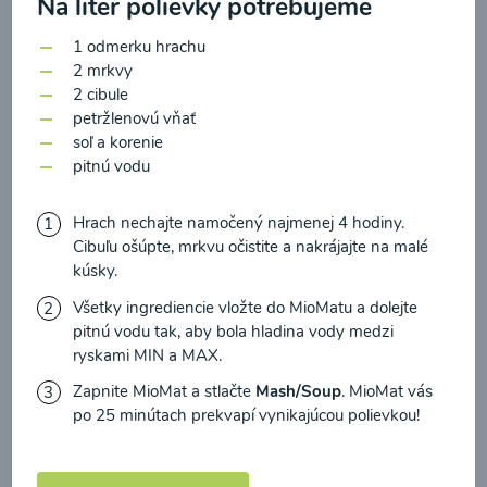
Na liter polievky potrebujeme
zasielania newsletteru a potvrdzujem, že som si
prečítal(a)
informácie o Ochrane osobných
1 odmerku hrachu
údajov
a súhlasím s nimi.
2 mrkvy
Brokolicové cappuccino
2 cibule
Súhlasím
petržlenovú vňať
soľ a korenie
00:25
Zobraziť
pitnú vodu
Hrach nechajte namočený najmenej 4 hodiny.
Cibuľu ošúpte, mrkvu očistite a nakrájajte na malé
kúsky.
Načítať ďalšie
Všetky ingrediencie vložte do MioMatu a dolejte
pitnú vodu tak, aby bola hladina vody medzi
ryskami MIN a MAX.
Kaše
Zapnite MioMat a stlačte
Mash/Soup
. MioMat vás
po 25 minútach prekvapí vynikajúcou polievkou!