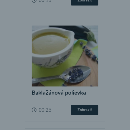
00:15
Zobraziť
Baklažánová polievka
00:25
Zobraziť