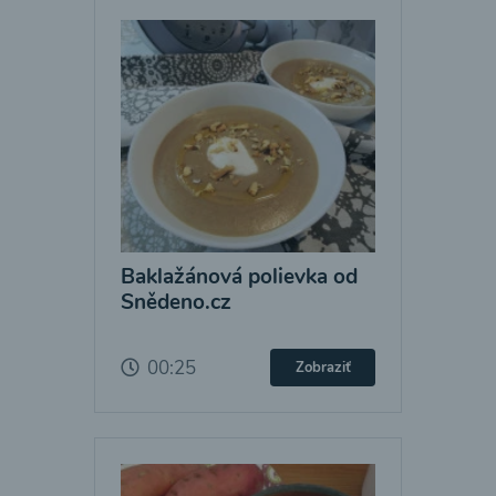
Baklažánová polievka od
Snědeno.cz
00:25
Zobraziť