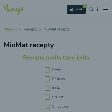
0
Košík
Mamigo
Recepty
MioMat recepty
MioMat recepty
Recepty podľa typu jedla
RAW
Polievky
Kaše
Pre deti
Smoothies