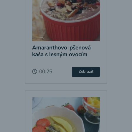
Amaranthovo-pšenová
kaša s lesným ovocím
00:25
Zobraziť