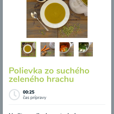
Brokolicová polievka so
syrom
00:25
Zobraziť
Polievka zo suchého
zeleného hrachu
Odber noviniek a akcií
00:25
čas prípravy
Odoslaním registrácie na Newsletter súhlasím so
spracovaním osobných údajov pre účely