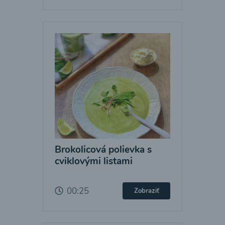
Brokolicová polievka s
cviklovými listami
00:25
Zobraziť