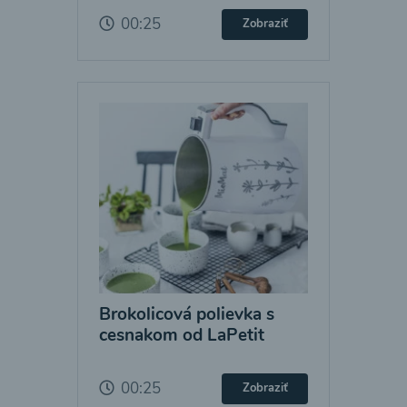
00:25
Zobraziť
Brokolicová polievka s
cesnakom od LaPetit
00:25
Zobraziť