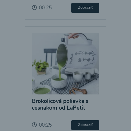
00:25
Zobraziť
Brokolicová polievka s
cesnakom od LaPetit
00:25
Zobraziť