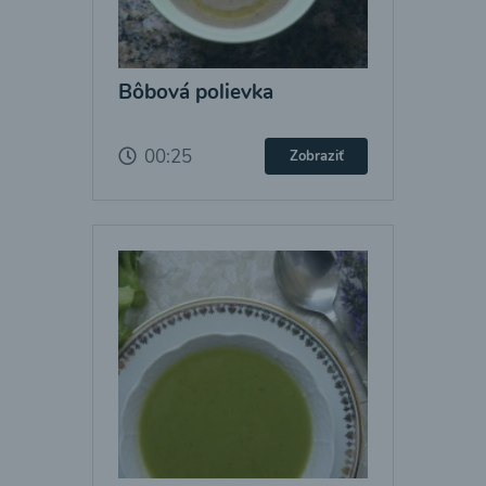
Bôbová polievka
00:25
Zobraziť