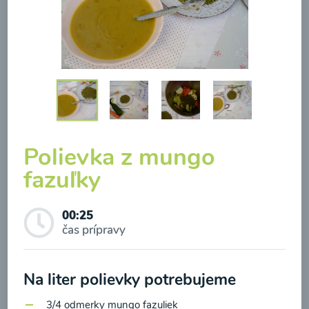
Brokolicová polievka so
syrom
00:25
Zobraziť
Polievka z mungo
fazuľky
00:25
čas prípravy
Odber noviniek a akcií
Odoslaním registrácie na Newsletter súhlasím so
Na liter polievky potrebujeme
spracovaním osobných údajov pre účely
3/4 odmerky mungo fazuliek