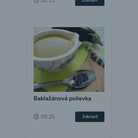
00:15
Zobraziť
Baklažánová polievka
00:25
Zobraziť