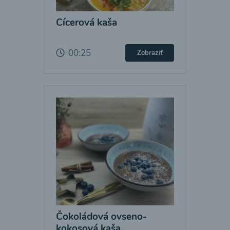
Cícerová kaša
00:25
Zobraziť
Čokoládová ovseno-
kokosová kaša