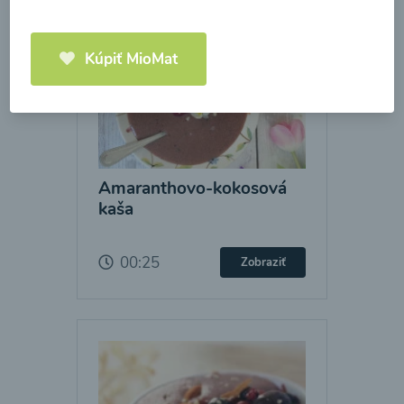
Kúpiť MioMat
Amaranthovo-kokosová
kaša
00:25
Zobraziť