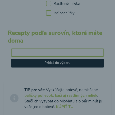
Rastlinné mlieka
Iné pochúťky
Recepty podľa surovín, ktoré máte
doma
Pridať do výberu
TIP pre vás
: Vyskúšajte hotové, namiešané
balíčky polievok, kaší aj rastlinných mliek
.
Stačí ich vysypať do MioMatu a o pár minút je
vaše jedlo hotové.
KÚPIŤ TU