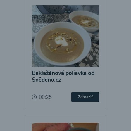
Baklažánová polievka od
Snědeno.cz
00:25
Zobraziť