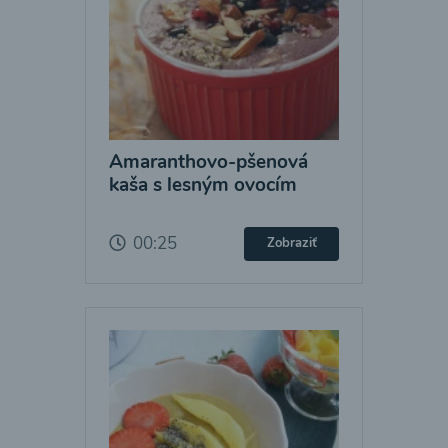
Amaranthovo-pšenová
kaša s lesným ovocím
00:25
Zobraziť