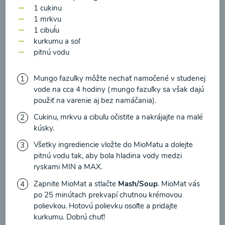
zasielania newsletteru a potvrdzujem, že som si
1 cukinu
prečítal(a)
informácie o Ochrane osobných
1 mrkvu
1 cibuĺu
údajov
a súhlasím s nimi.
Brokolicové cappuccino
kurkumu a soľ
pitnú vodu
Súhlasím
00:25
Zobraziť
Mungo fazuľky môžte nechať namočené v studenej
vode na cca 4 hodiny (mungo fazuľky sa však dajú
použiť na varenie aj bez namáčania).
Cukinu, mrkvu a cibuľu očistite a nakrájajte na malé
kúsky.
Načítať ďalšie
Všetky ingrediencie vložte do MioMatu a dolejte
pitnú vodu tak, aby bola hladina vody medzi
ryskami MIN a MAX.
Kaše
Zapnite MioMat a stlačte
Mash/Soup
. MioMat vás
po 25 minútach prekvapí chutnou krémovou
polievkou. Hotovú polievku osoľte a pridajte
kurkumu. Dobrú chuť!