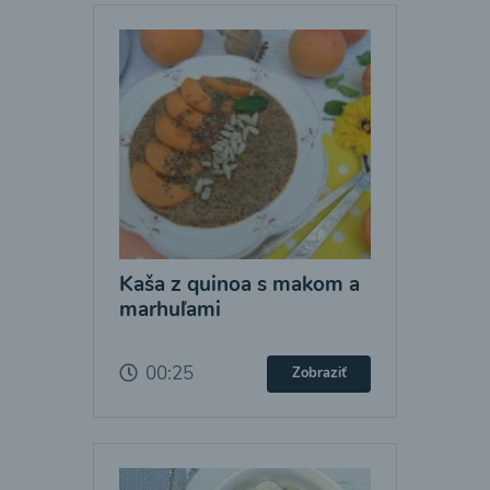
Kaša z quinoa s makom a
marhuľami
00:25
Zobraziť