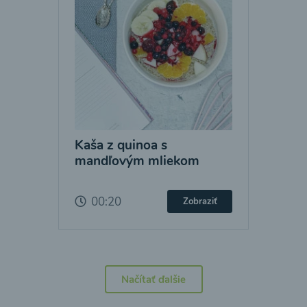
Kaša z quinoa s
mandľovým mliekom
00:20
Zobraziť
Načítať ďalšie