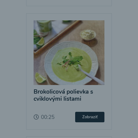
Brokolicová polievka s
cviklovými listami
00:25
Zobraziť