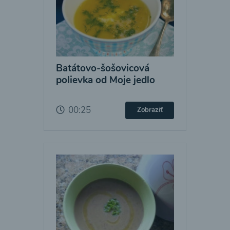
Batátovo-šošovicová
polievka od Moje jedlo
00:25
Zobraziť