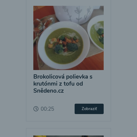
Brokolicová polievka s
krutónmi z tofu od
Snědeno.cz
00:25
Zobraziť