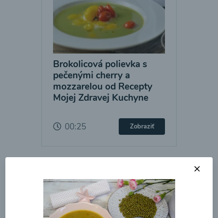
Brokolicová polievka s
pečenými cherry a
mozzarelou od Recepty
Mojej Zdravej Kuchyne
00:25
Zobraziť