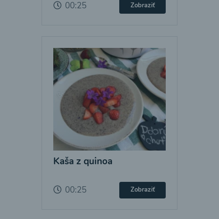
00:25
Zobraziť
Kaša z quinoa
00:25
Zobraziť