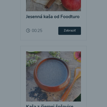
Jesenná kaša od Foodturo
00:25
Zobraziť
Kaša z čiernej šošovice