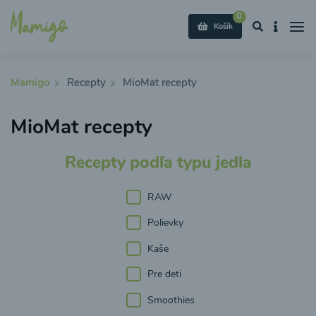
0
Košík
Mamigo
Recepty
MioMat recepty
MioMat recepty
Recepty podľa typu jedla
RAW
Polievky
Kaše
Pre deti
Smoothies