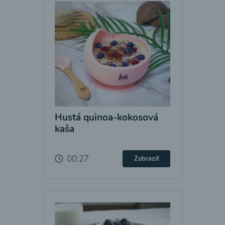
Hustá quinoa-kokosová
kaša
00:27
Zobraziť