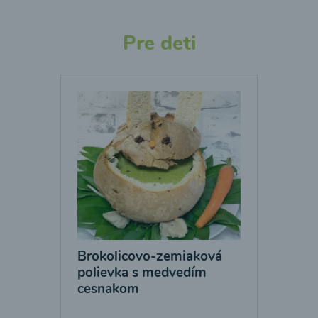
Pre deti
Brokolicovo-zemiaková
polievka s medvedím
cesnakom