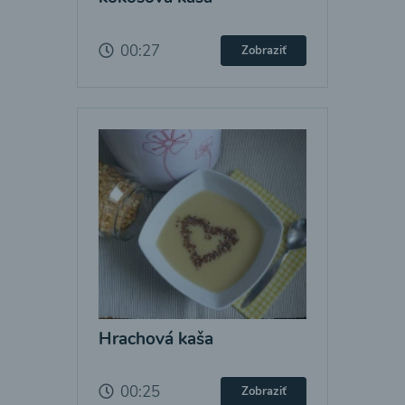
00:27
Zobraziť
Hrachová kaša
00:25
Zobraziť