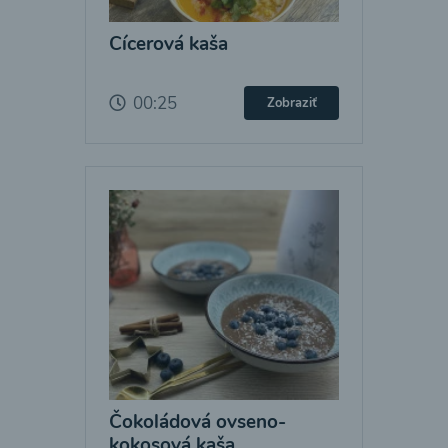
Cícerová kaša
00:25
Zobraziť
Čokoládová ovseno-
kokosová kaša