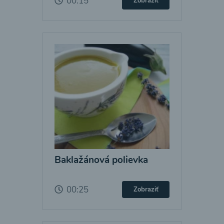
00:15
Zobraziť
Baklažánová polievka
00:25
Zobraziť