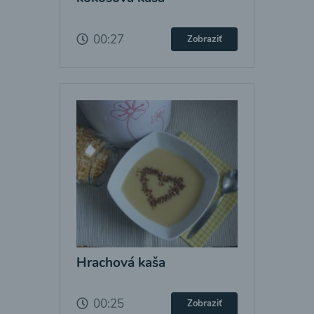
00:27
Zobraziť
Hrachová kaša
00:25
Zobraziť