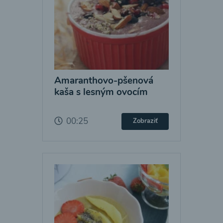
Amaranthovo-pšenová
kaša s lesným ovocím
00:25
Zobraziť