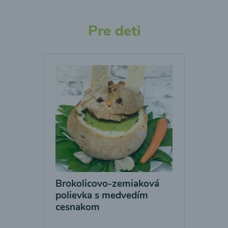
Pre deti
Brokolicovo-zemiaková
polievka s medvedím
cesnakom