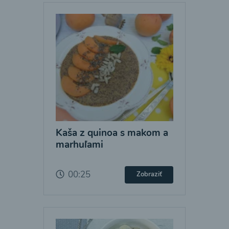
Kaša z quinoa s makom a
marhuľami
00:25
Zobraziť