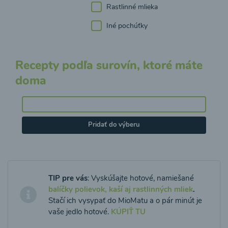
Rastlinné mlieka
Iné pochúťky
Recepty podľa surovín, ktoré máte
doma
Pridať do výberu
TIP pre vás
: Vyskúšajte hotové, namiešané
balíčky polievok, kaší aj rastlinných mliek
.
Stačí ich vysypať do MioMatu a o pár minút je
vaše jedlo hotové.
KÚPIŤ TU