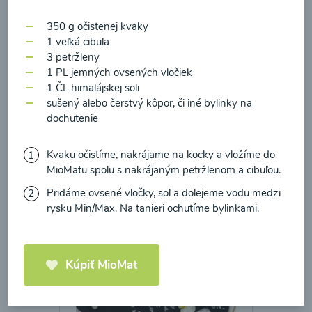
zasielania newsletteru a potvrdzujem, že som si
prečítal(a)
informácie o Ochrane osobných
350 g očistenej kvaky
1 veľká cibuľa
údajov
a súhlasím s nimi.
Brokolicové cappuccino
3 petržleny
1 PL jemných ovsených vločiek
Súhlasím
1 ČL himalájskej soli
00:25
Zobraziť
sušený alebo čerstvý kôpor, či iné bylinky na
dochutenie
Kvaku očistíme, nakrájame na kocky a vložíme do
MioMatu spolu s nakrájaným petržlenom a cibuľou.
Načítať ďalšie
Pridáme ovsené vločky, soľ a dolejeme vodu medzi
rysku Min/Max. Na tanieri ochutíme bylinkami.
Kaše
Kúpiť MioMat