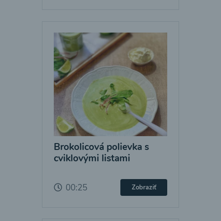
Brokolicová polievka s
cviklovými listami
00:25
Zobraziť