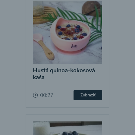
Hustá quinoa-kokosová
kaša
00:27
Zobraziť