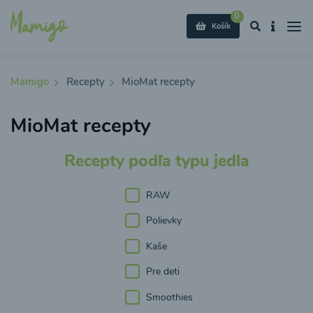
0
Košík
Mamigo
Recepty
MioMat recepty
MioMat recepty
Recepty podľa typu jedla
RAW
Polievky
Kaše
Pre deti
Smoothies