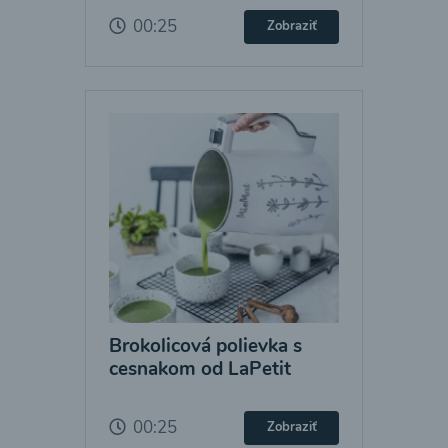
00:25
Zobraziť
Brokolicová polievka s
cesnakom od LaPetit
00:25
Zobraziť