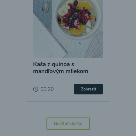
Kaša z quinoa s
mandľovým mliekom
00:20
Zobraziť
Načítať ďalšie