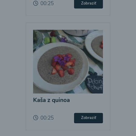
00:25
Zobraziť
Kaša z quinoa
00:25
Zobraziť