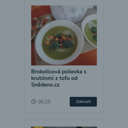
Brokolicová polievka s
krutónmi z tofu od
Snědeno.cz
00:25
Zobraziť