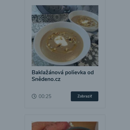
Baklažánová polievka od
Snědeno.cz
00:25
Zobraziť