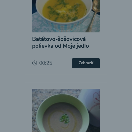
Batátovo-šošovicová
polievka od Moje jedlo
00:25
Zobraziť