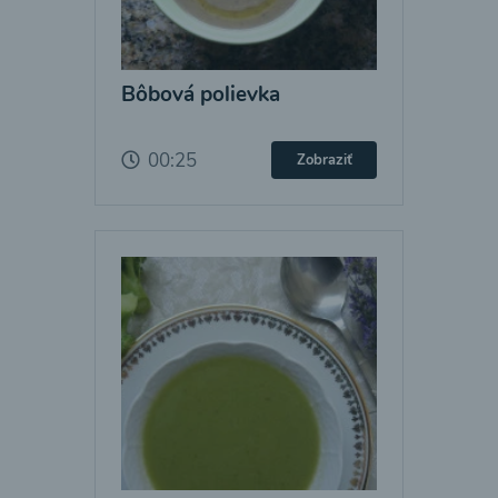
Bôbová polievka
00:25
Zobraziť