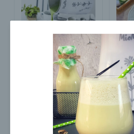
Brokolicová polievka s
Brokol
cesnakom od LaPetit
cviklo
00:25
00:
Zobraziť
Odber noviniek a akcií
Odoslaním registrácie na Newsletter súhlasím s