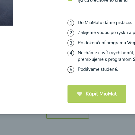
lyžicu orechového krému
Do MioMatu dáme pistácie.
Zalejeme vodou po rysku a p
icová polievka s
Brokolicová polievka 
Po dokončení programu
Veg
mi cherry a
syrom
Necháme chvíľu vychladnúť,
elou od Recepty
premixujeme s programom
Zdravej Kuchyne
Podávame studené.
25
00:25
Zobraziť
Zo
Kúpiť MioMat
Načítať ďalšie