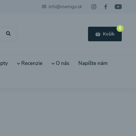
info@mamigo.sk
0
Košík
pty
Recenzie
O nás
Napíšte nám