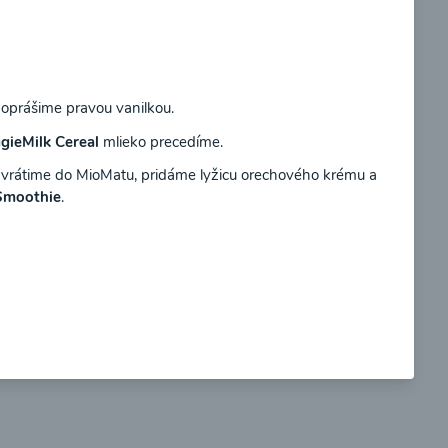
Súhlasím
oprášime pravou vanilkou.
so
Brokolicové cappuccino
gieMilk Cereal
mlieko precedíme.
 vrátime do MioMatu, pridáme lyžicu orechového krému a
Smoothie
.
00:25
braziť
Zobraziť