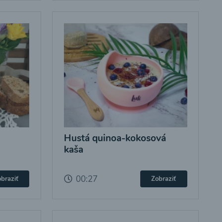
Hustá quinoa-kokosová
kaša
00:27
braziť
Zobraziť