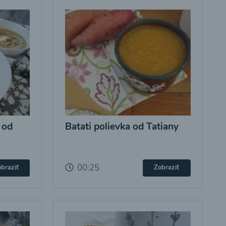
 od
Batati polievka od Tatiany
00:25
braziť
Zobraziť