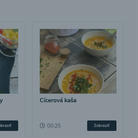
y
Cícerová kaša
00:25
braziť
Zobraziť