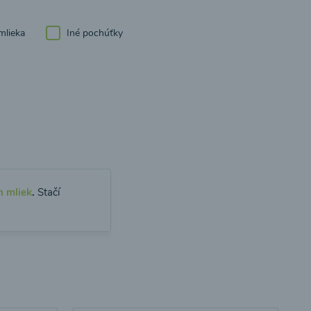
mlieka
Iné pochúťky
h mliek
.
Stačí