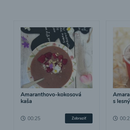
Amaranthovo-kokosová
Amara
kaša
s lesn
00:25
00:
Zobraziť