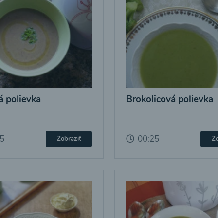
 polievka
Brokolicová polievka
25
00:25
Zobraziť
Zo