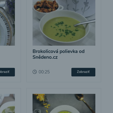
Brokolicová polievka od
Snědeno.cz
00:25
braziť
Zobraziť