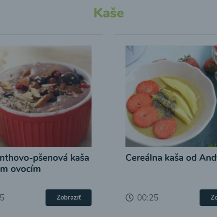
Kaše
nthovo-pšenová kaša
Cereálna kaša od And
ým ovocím
25
00:25
Zobraziť
Zo