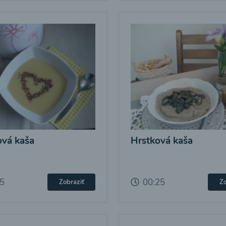
vá kaša
Hrstková kaša
25
00:25
Zobraziť
Zo