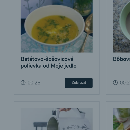
Batátovo-šošovicová
Bôbová
polievka od Moje jedlo
00:25
00:
Zobraziť