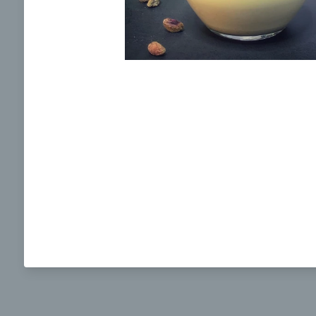
Ochrane osobných údajov
a súhlasím s nimi.
Brokolicová polievka s nivou
Brokol
pečený
mozzar
Mojej 
00:25
00:
Zobraziť