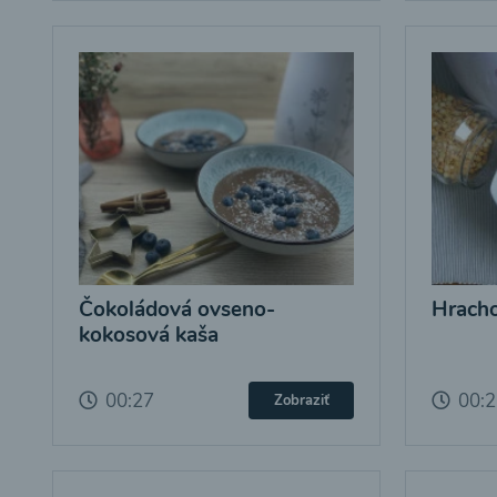
Čokoládová ovseno-
Hracho
kokosová kaša
00:27
00:
Zobraziť