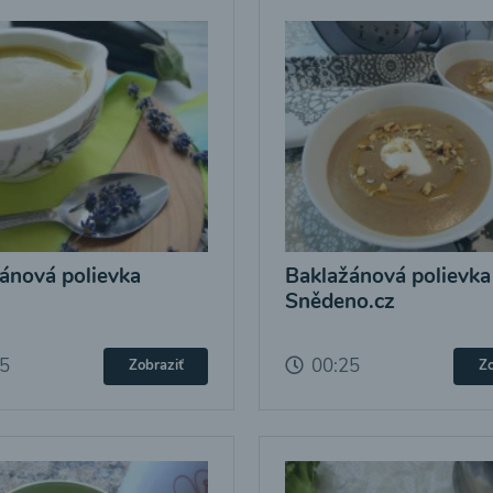
ánová polievka
Baklažánová polievka
Snědeno.cz
25
00:25
Zobraziť
Zo