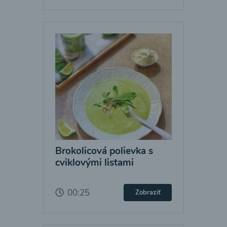
Brokolicová polievka s
cviklovými listami
00:25
Zobraziť