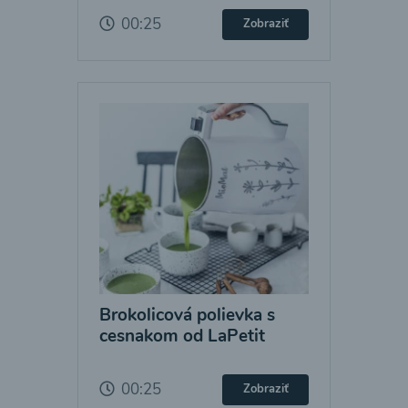
00:25
Zobraziť
Brokolicová polievka s
cesnakom od LaPetit
00:25
Zobraziť