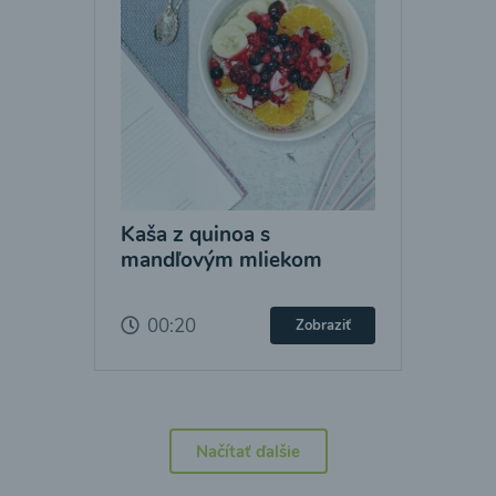
Kaša z quinoa s
mandľovým mliekom
00:20
Zobraziť
Načítať ďalšie