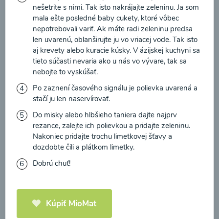
nešetrite s nimi. Tak isto nakrájajte zeleninu. Ja som
mala ešte posledné baby cukety, ktoré vôbec
nepotrebovali variť. Ak máte radi zeleninu predsa
len uvarenú, oblanširujte ju vo vriacej vode. Tak isto
aj krevety alebo kuracie kúsky. V ázijskej kuchyni sa
tieto súčasti nevaria ako u nás vo vývare, tak sa
nebojte to vyskúšať.
Po zaznení časového signálu je polievka uvarená a
stačí ju len naservírovať.
Amaranthovo-kokosová
kaša
Do misky alebo hlbšieho taniera dajte najprv
rezance, zalejte ich polievkou a pridajte zeleninu.
Nakoniec pridajte trochu limetkovej šťavy a
00:25
Zobraziť
dozdobte čili a plátkom limetky.
Dobrú chuť!
Kúpiť MioMat