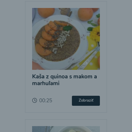
Kaša z quinoa s makom a
marhuľami
00:25
Zobraziť