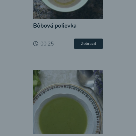
Bôbová polievka
00:25
Zobraziť