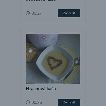
00:27
Zobraziť
Hrachová kaša
00:25
Zobraziť