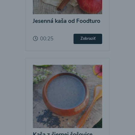
Jesenná kaša od Foodturo
00:25
Zobraziť
Kaša z čiernej šošovice