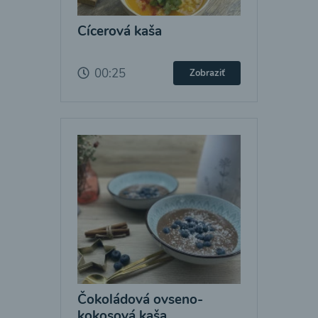
Cícerová kaša
00:25
Zobraziť
Čokoládová ovseno-
kokosová kaša