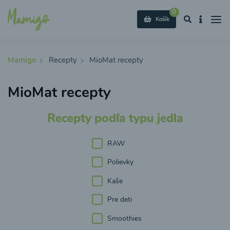
0
Košík
Mamigo
Recepty
MioMat recepty
MioMat recepty
Recepty podľa typu jedla
RAW
Polievky
Kaše
Pre deti
Smoothies