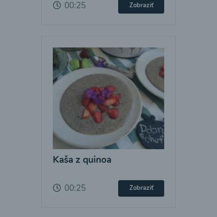
00:25
Zobraziť
Kaša z quinoa
00:25
Zobraziť