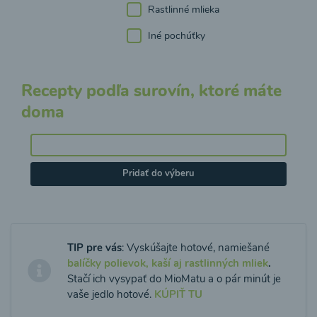
Rastlinné mlieka
Iné pochúťky
Recepty podľa surovín, ktoré máte
doma
Pridať do výberu
TIP pre vás
: Vyskúšajte hotové, namiešané
balíčky polievok, kaší aj rastlinných mliek
.
Stačí ich vysypať do MioMatu a o pár minút je
vaše jedlo hotové.
KÚPIŤ TU