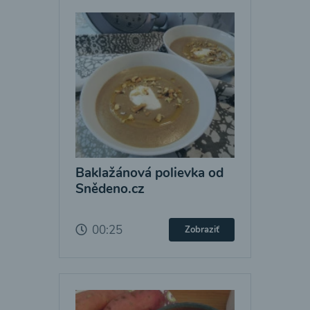
Baklažánová polievka od
Snědeno.cz
00:25
Zobraziť