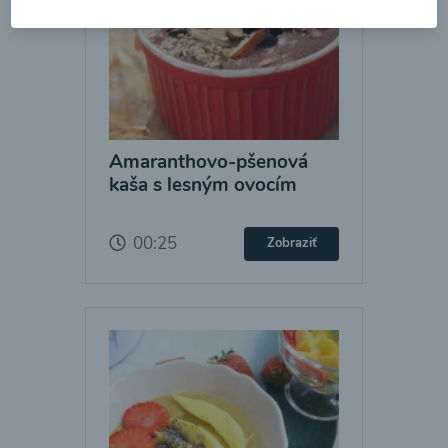
Amaranthovo-pšenová
kaša s lesným ovocím
00:25
Zobraziť