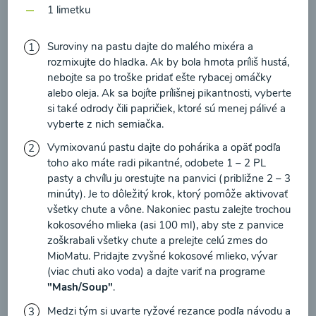
zasielania newsletteru a potvrdzujem, že som si
1 limetku
prečítal(a)
informácie o Ochrane osobných
údajov
a súhlasím s nimi.
Suroviny na pastu dajte do malého mixéra a
Brokolicové cappuccino
rozmixujte do hladka. Ak by bola hmota príliš hustá,
Súhlasím
nebojte sa po troške pridať ešte rybacej omáčky
alebo oleja. Ak sa bojíte prílišnej pikantnosti, vyberte
00:25
Zobraziť
si také odrody čili papričiek, ktoré sú menej pálivé a
vyberte z nich semiačka.
Vymixovanú pastu dajte do pohárika a opäť podľa
toho ako máte radi pikantné, odobete 1 – 2 PL
pasty a chvíľu ju orestujte na panvici (približne 2 – 3
Načítať ďalšie
minúty). Je to dôležitý krok, ktorý pomôže aktivovať
všetky chute a vône. Nakoniec pastu zalejte trochou
kokosového mlieka (asi 100 ml), aby ste z panvice
zoškrabali všetky chute a prelejte celú zmes do
Kaše
MioMatu. Pridajte zvyšné kokosové mlieko, vývar
(viac chuti ako voda) a dajte variť na programe
"Mash/Soup"
.
Medzi tým si uvarte ryžové rezance podľa návodu a