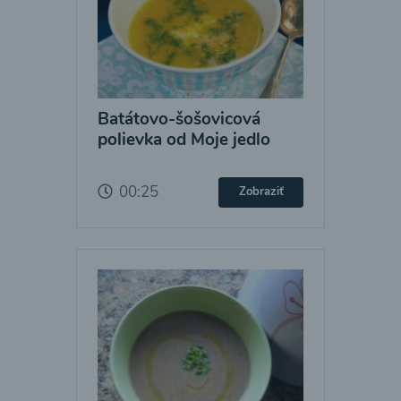
Batátovo-šošovicová
polievka od Moje jedlo
00:25
Zobraziť