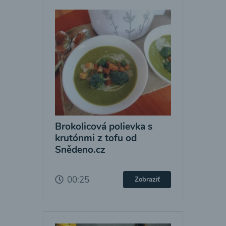
Brokolicová polievka s
krutónmi z tofu od
Snědeno.cz
00:25
Zobraziť