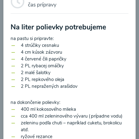
čas prípravy
Na liter polievky potrebujeme
na pastu si pripravte:
Brokolicová polievka so
4 strúčiky cesnaku
syrom
4 cm kúsok zázvoru
4 červené čili papričky
00:25
2 PL rybacej omáčky
Zobraziť
2 malé šalotky
2 PL repkového oleja
2 PL nepražených arašidov
na dokončenie polievky:
Odber noviniek a akcií
400 ml kokosového mlieka
cca 400 ml zeleninového vývaru (prípadne vodu)
Odoslaním registrácie na Newsletter súhlasím so
zeleninu podľa chuti – napríklad cuketu, brokolicu
atď.
spracovaním osobných údajov pre účely
ryžové rezance