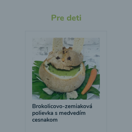
Pre deti
Brokolicovo-zemiaková
polievka s medvedím
cesnakom