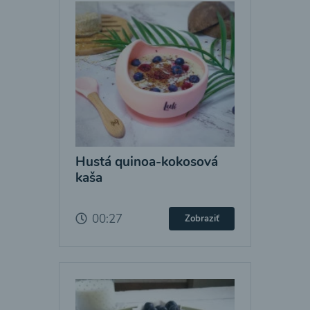
Hustá quinoa-kokosová
kaša
00:27
Zobraziť