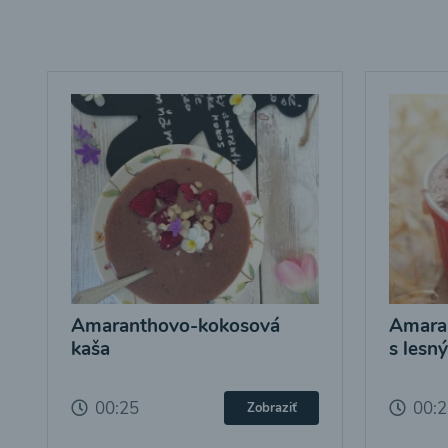
Amaranthovo-kokosová
Amara
kaša
s lesn
00:25
00:
Zobraziť