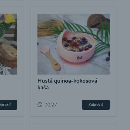
Hustá quinoa-kokosová
kaša
00:27
braziť
Zobraziť