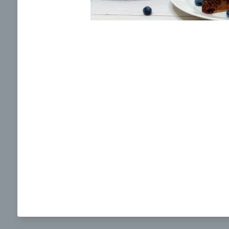
Ochrane osobných údajov
a súhlasím s nimi.
Brokolicová polievka s nivou
Brokol
pečený
mozzar
Mojej 
00:25
00:
Zobraziť