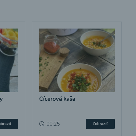
y
Cícerová kaša
00:25
braziť
Zobraziť