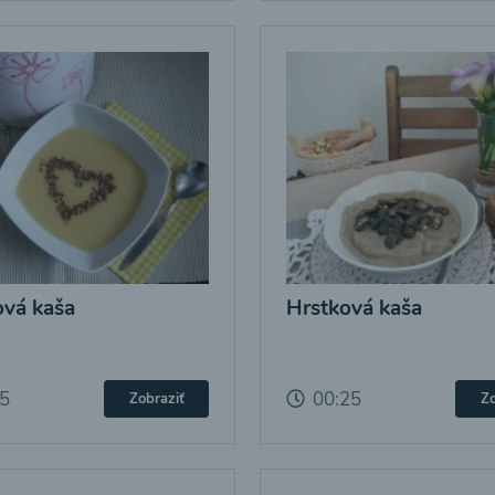
vá kaša
Hrstková kaša
25
00:25
Zobraziť
Zo