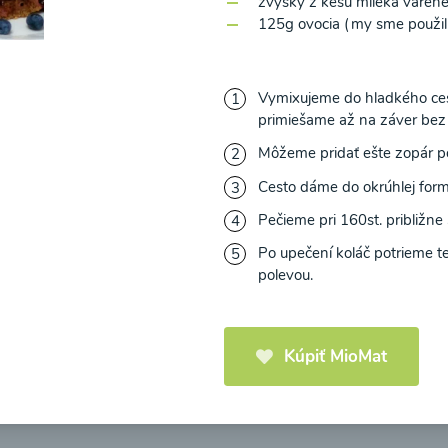
zvyšky z kešu mlieka varené
125g ovocia (my sme použili
Vymixujeme do hladkého ces
primiešame až na záver bez
icová polievka s
Brokolicová polievka 
mi cherry a
syrom
Môžeme pridať ešte zopár po
elou od Recepty
Cesto dáme do okrúhlej form
Zdravej Kuchyne
Pečieme pri 160st. približne
Po upečení koláč potrieme 
25
00:25
Zobraziť
Zo
polevou.
Kúpiť MioMat
Načítať ďalšie