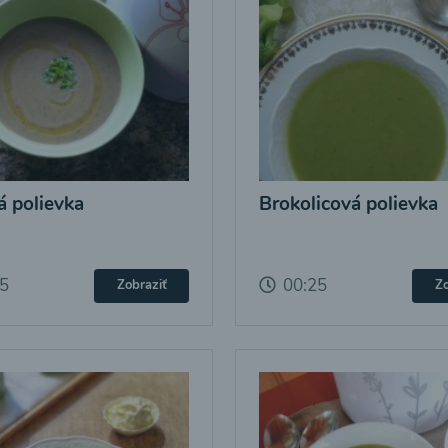
 polievka
Brokolicová polievka
25
00:25
Zobraziť
Zo