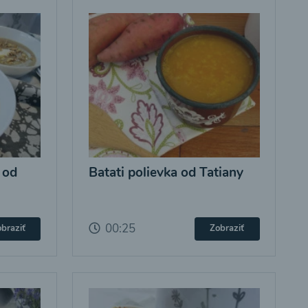
 od
Batati polievka od Tatiany
00:25
braziť
Zobraziť