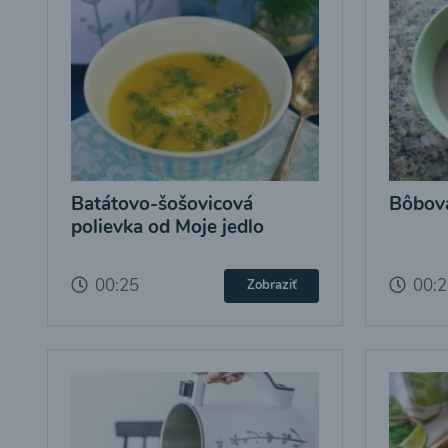
Batátovo-šošovicová
Bôbová
polievka od Moje jedlo
00:25
00:
Zobraziť