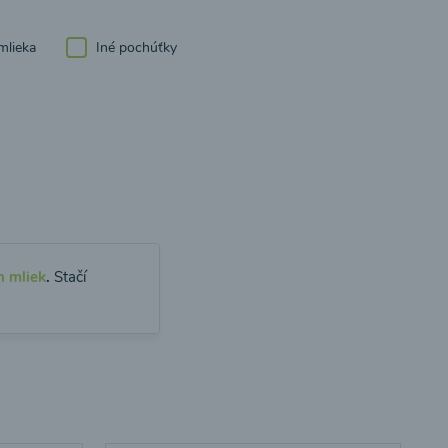
mlieka
Iné pochúťky
h mliek
.
Stačí