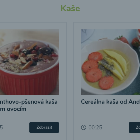
Kaše
nthovo-pšenová kaša
Cereálna kaša od And
ým ovocím
25
00:25
Zobraziť
Zo