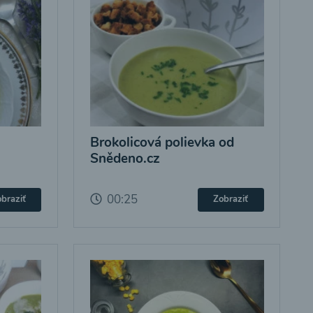
Brokolicová polievka od
Snědeno.cz
00:25
braziť
Zobraziť