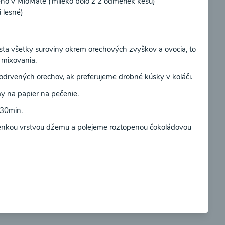
ho v MioMate (mlieko bolo z 2 odmeriek kešu)
 lesné)
Súhlasím
ta všetky suroviny okrem orechových zvyškov a ovocia, to
 mixovania.
so
Brokolicové cappuccino
drvených orechov, ak preferujeme drobné kúsky v koláči.
y na papier na pečenie.
 30min.
tenkou vrstvou džemu a polejeme roztopenou čokoládovou
00:25
braziť
Zobraziť