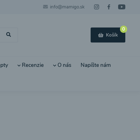
info@mamigo.sk
0
Košík
pty
Recenzie
O nás
Napíšte nám