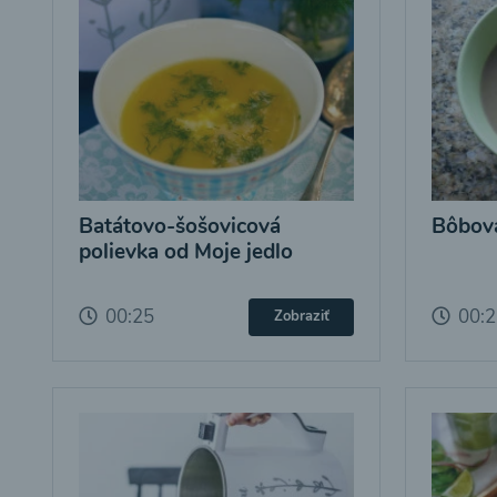
Batátovo-šošovicová
Bôbová
polievka od Moje jedlo
00:25
00:
Zobraziť