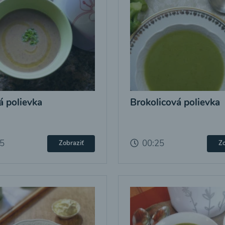
 polievka
Brokolicová polievka
25
00:25
Zobraziť
Zo