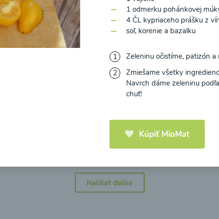
1 odmerku pohánkovej múk
4 ČL kypriaceho prášku z v
soľ, korenie a bazalku
Zeleninu očistíme, patizón 
icová polievka s
Brokolicová polievka 
Zmiešame všetky ingredienc
mi cherry a
syrom
Navrch dáme zeleninu podľa 
elou od Recepty
chuť!
Zdravej Kuchyne
25
00:25
Zobraziť
Zo
Kúpiť MioMat
Načítať ďalšie