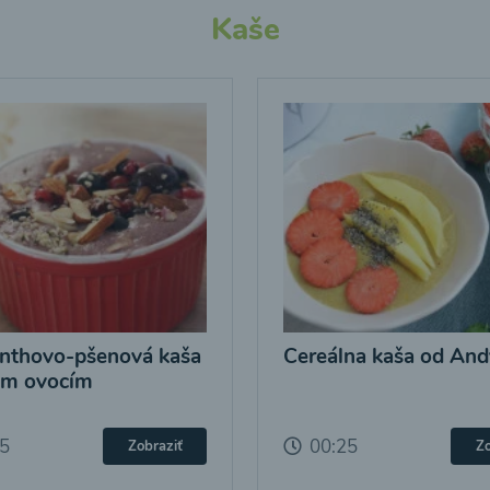
Kaše
nthovo-pšenová kaša
Cereálna kaša od And
ým ovocím
25
00:25
Zobraziť
Zo