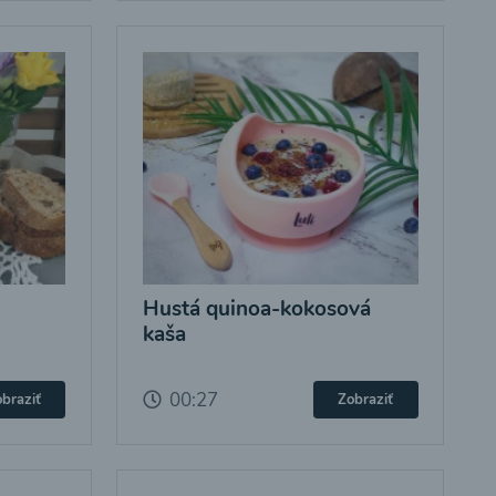
Hustá quinoa-kokosová
kaša
00:27
braziť
Zobraziť