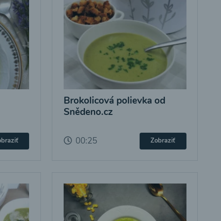
Brokolicová polievka od
Snědeno.cz
00:25
braziť
Zobraziť