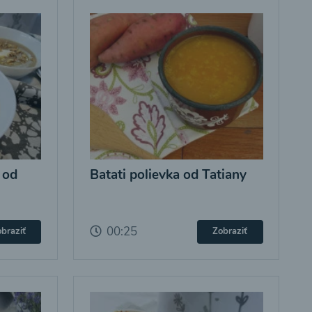
 od
Batati polievka od Tatiany
00:25
braziť
Zobraziť