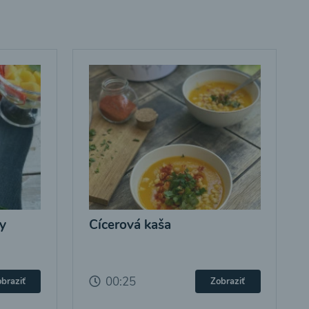
y
Cícerová kaša
00:25
braziť
Zobraziť