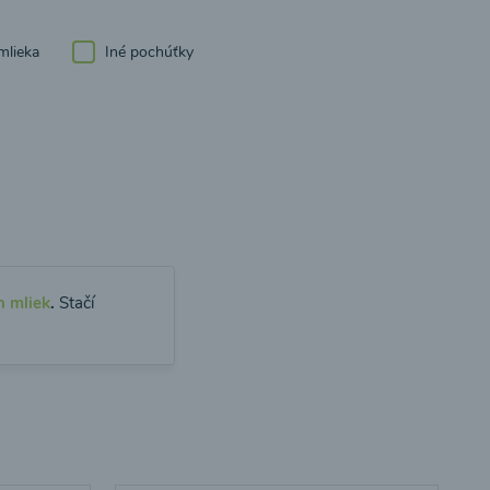
mlieka
Iné pochúťky
h mliek
.
Stačí