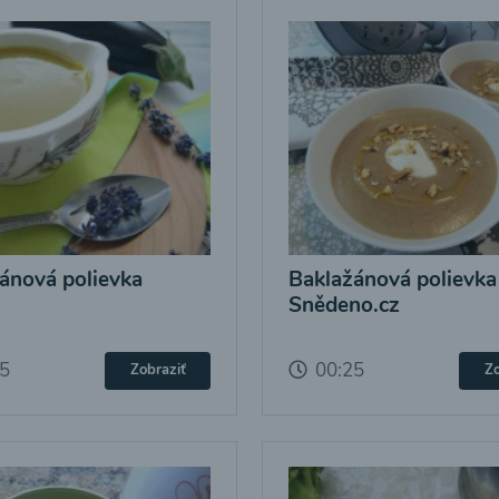
ánová polievka
Baklažánová polievka
Snědeno.cz
25
00:25
Zobraziť
Zo