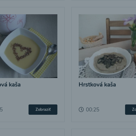
vá kaša
Hrstková kaša
25
00:25
Zobraziť
Zo