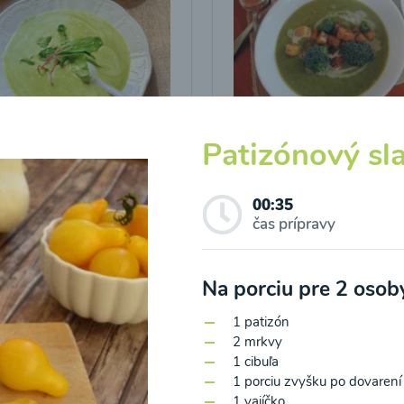
icová polievka s
Brokolicová polievka 
Patizónový sl
vými listami
krutónmi z tofu od
Snědeno.cz
00:35
čas prípravy
25
00:25
Zobraziť
Zo
Na porciu pre 2 oso
1 patizón
2 mrkvy
1 cibuľa
1 porciu zvyšku po dovarení 
o spracovaním osobných údajov pre účely zasielania newsletteru a 
1 vajíčko