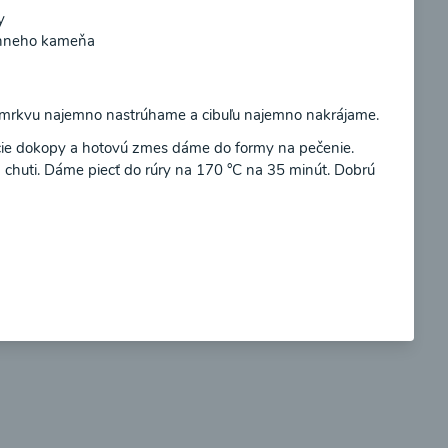
y
ínneho kameňa
Súhlasím
a mrkvu najemno nastrúhame a cibuľu najemno nakrájame.
so
Brokolicové cappuccino
ie dokopy a hotovú zmes dáme do formy na pečenie.
chuti. Dáme piecť do rúry na 170 °C na 35 minút. Dobrú
00:25
braziť
Zobraziť