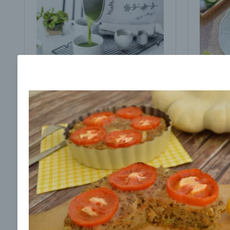
Brokolicová polievka s
Brokol
cesnakom od LaPetit
cviklo
00:25
00:
Zobraziť
Odber noviniek a akcií
Odoslaním registrácie na Newsletter súhlasím s