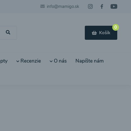
info@mamigo.sk
0
Košík
pty
Recenzie
O nás
Napíšte nám