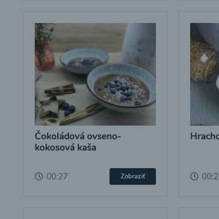
Čokoládová ovseno-
Hracho
kokosová kaša
00:27
00:
Zobraziť