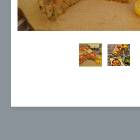
Ochrane osobných údajov
a súhlasím s nimi.
Brokolicová polievka s nivou
Brokol
pečený
mozzar
Mojej 
00:25
00:
Zobraziť