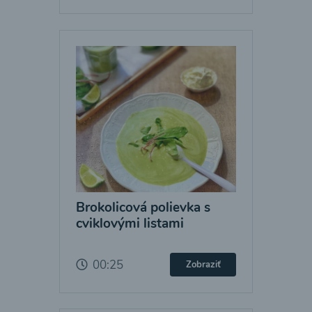
Brokolicová polievka s
cviklovými listami
00:25
Zobraziť