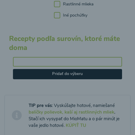
Rastlinné mlieka
Iné pochúťky
Recepty podľa surovín, ktoré máte
doma
Pridať do výberu
TIP pre vás
: Vyskúšajte hotové, namiešané
balíčky polievok, kaší aj rastlinných mliek
.
Stačí ich vysypať do MioMatu a o pár minút je
vaše jedlo hotové.
KÚPIŤ TU