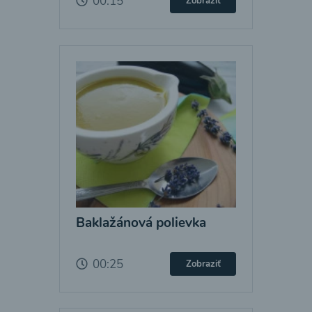
00:15
Zobraziť
Baklažánová polievka
00:25
Zobraziť