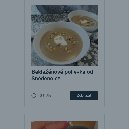
Baklažánová polievka od
Snědeno.cz
00:25
Zobraziť