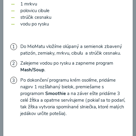
zasielania newsletteru a potvrdzujem, že som si
1 mrkvu
prečítal(a)
informácie o Ochrane osobných
polovicu cibule
strúčik cesnaku
údajov
a súhlasím s nimi.
vodu po rysku
Brokolicové cappuccino
Súhlasím
00:25
Zobraziť
Do MioMatu vložíme olúpaný a semienok zbavený
patizón, zemiaky, mrkvu, cibuľu a strúčik cesnaku.
Zalejeme vodou po rysku a zapneme program
Mash/Soup
.
Načítať ďalšie
Po dokončení programu krém osolíme, pridáme
najprv 1 rozšľahaný bielok, premiešame s
programom
Smoothie
a na záver ešte pridáme 3
celé žĺtka a opatrne servírujeme (pokiaľ sa to podarí,
Kaše
tak žĺtka vytvoria spomínané slniečka, ktoré malých
jedákov určite potešia).