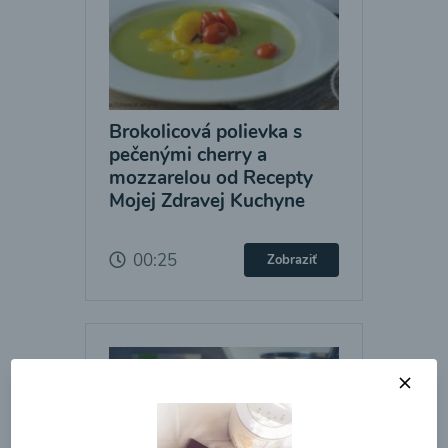
Brokolicová polievka s
pečenými cherry a
mozzarelou od Recepty
Mojej Zdravej Kuchyne
00:25
Zobraziť