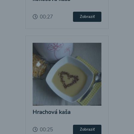
00:27
Zobraziť
Hrachová kaša
00:25
Zobraziť