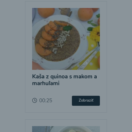
Kaša z quinoa s makom a
marhuľami
00:25
Zobraziť