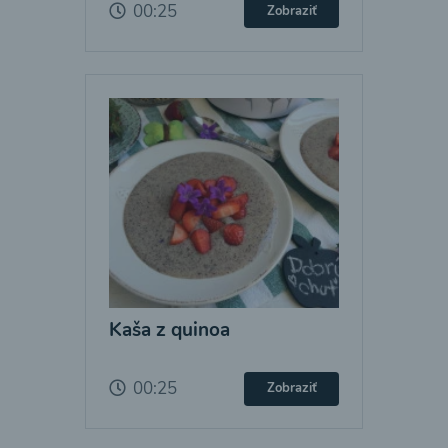
00:25
Zobraziť
Kaša z quinoa
00:25
Zobraziť