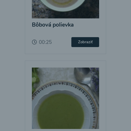
Bôbová polievka
00:25
Zobraziť