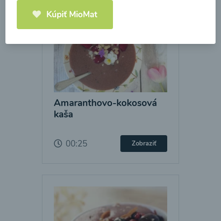
Kúpiť MioMat
Amaranthovo-kokosová
kaša
00:25
Zobraziť