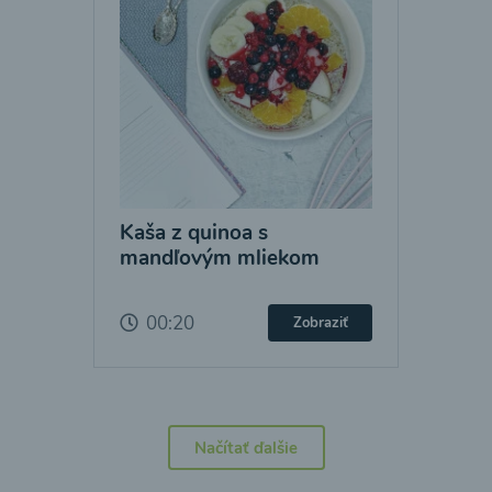
Kaša z quinoa s
mandľovým mliekom
00:20
Zobraziť
Načítať ďalšie