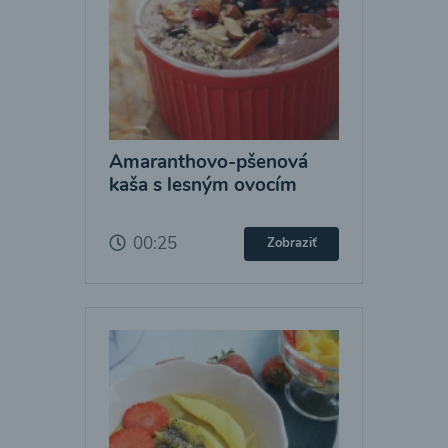
Amaranthovo-pšenová
kaša s lesným ovocím
00:25
Zobraziť