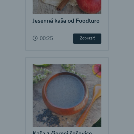
Jesenná kaša od Foodturo
00:25
Zobraziť
Kaša z čiernej šošovice