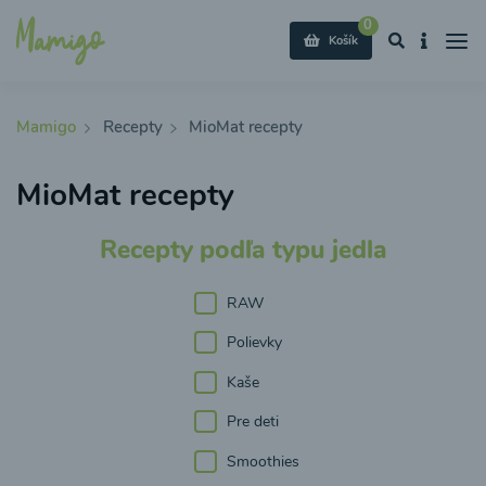
0
Košík
Mamigo
Recepty
MioMat recepty
MioMat recepty
Recepty podľa typu jedla
RAW
Polievky
Kaše
Pre deti
Smoothies