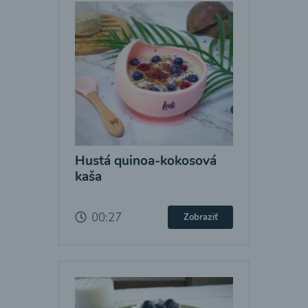
Hustá quinoa-kokosová
kaša
00:27
Zobraziť