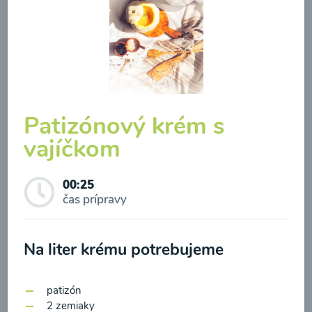
Brokolicová polievka so
syrom
Patizónový krém s
vajíčkom
00:25
Zobraziť
00:25
čas prípravy
Odber noviniek a akcií
Na liter krému potrebujeme
Odoslaním registrácie na Newsletter súhlasím so
patizón
spracovaním osobných údajov pre účely
2 zemiaky