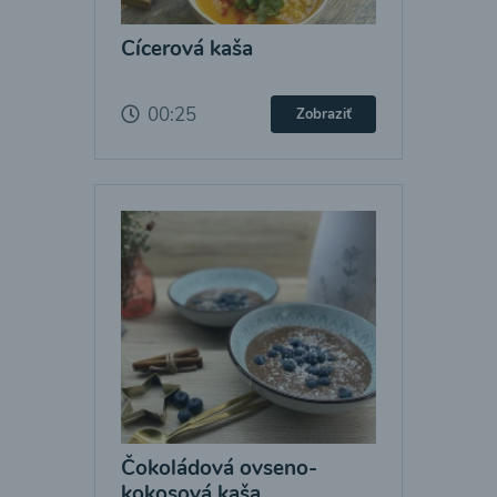
Cícerová kaša
00:25
Zobraziť
Čokoládová ovseno-
kokosová kaša