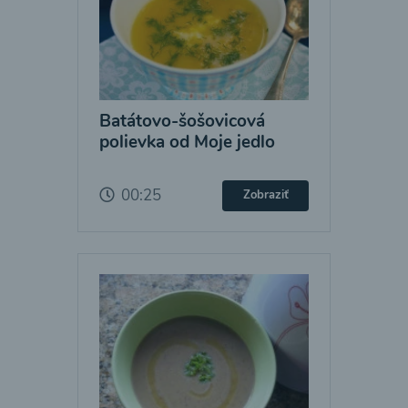
Batátovo-šošovicová
polievka od Moje jedlo
00:25
Zobraziť