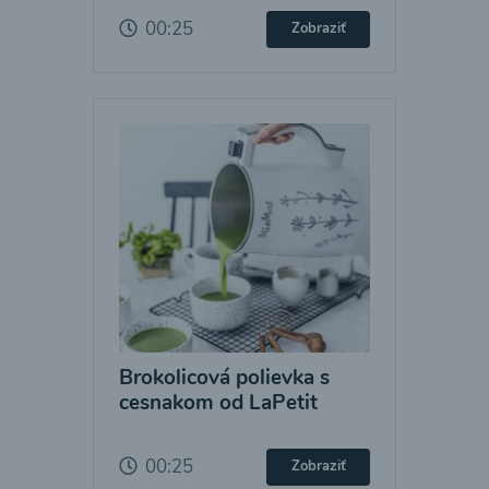
00:25
Zobraziť
Brokolicová polievka s
cesnakom od LaPetit
00:25
Zobraziť