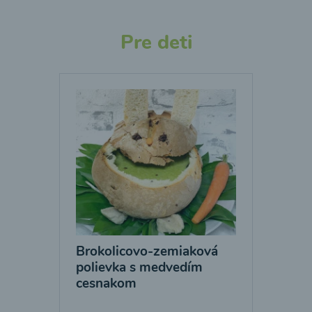
Pre deti
Brokolicovo-zemiaková
polievka s medvedím
cesnakom