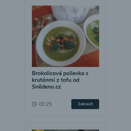
Brokolicová polievka s
krutónmi z tofu od
Snědeno.cz
00:25
Zobraziť