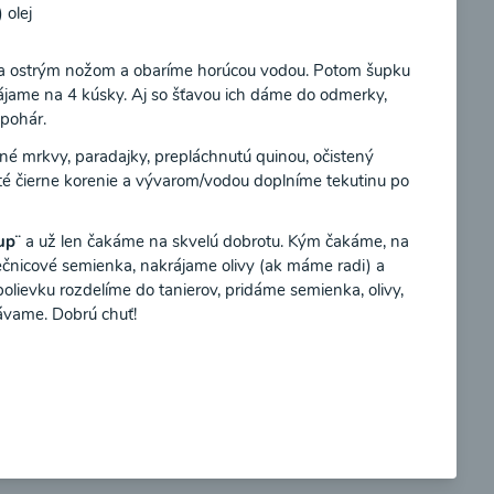
 olej
Súhlasím
a ostrým nožom a obaríme horúcou vodou. Potom šupku
jame na 4 kúsky. Aj so šťavou ich dáme do odmerky,
 pohár.
so
Brokolicové cappuccino
é mrkvy, paradajky, prepláchnutú quinou, očistený
leté čierne korenie a vývarom/vodou doplníme tekutinu po
up¨
a už len čakáme na skvelú dobrotu. Kým čakáme, na
ečnicové semienka, nakrájame olivy (ak máme radi) a
00:25
braziť
Zobraziť
olievku rozdelíme do tanierov, pridáme semienka, olivy,
dávame. Dobrú chuť!