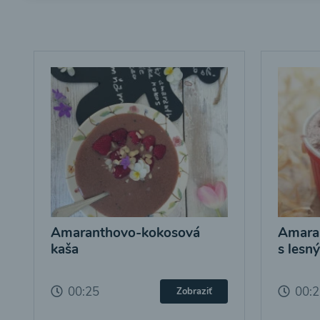
Amaranthovo-kokosová
Amara
kaša
s lesn
00:25
00:
Zobraziť