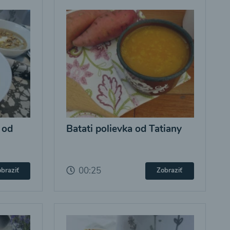
 od
Batati polievka od Tatiany
00:25
braziť
Zobraziť