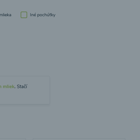
mlieka
Iné pochúťky
h mliek
.
Stačí