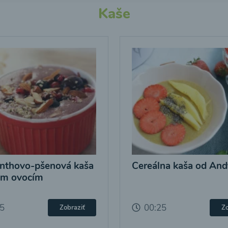
Kaše
nthovo-pšenová kaša
Cereálna kaša od And
ým ovocím
25
00:25
Zobraziť
Zo