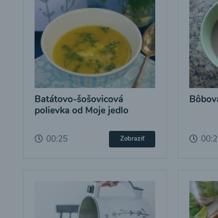
Batátovo-šošovicová
Bôbová
polievka od Moje jedlo
00:25
00:
Zobraziť