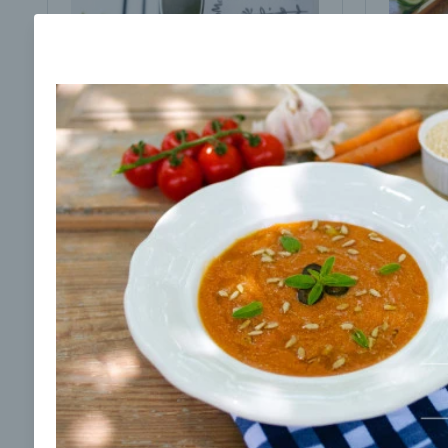
Brokolicová polievka s
Brokol
cesnakom od LaPetit
cviklo
00:25
00:
Zobraziť
Odber noviniek a akcií
Odoslaním registrácie na Newsletter súhlasím s