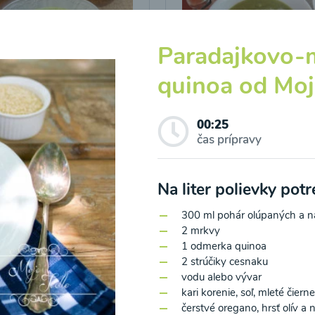
Paradajkovo-m
quinoa od Moj
icová polievka s
Brokolicová polievka 
00:25
vými listami
krutónmi z tofu od
čas prípravy
Snědeno.cz
25
00:25
Zobraziť
Zo
Na liter polievky pot
300 ml pohár olúpaných a na
2 mrkvy
1 odmerka quinoa
2 strúčiky cesnaku
vodu alebo vývar
kari korenie, soľ, mleté čiern
o spracovaním osobných údajov pre účely zasielania newsletteru a 
čerstvé oregano, hrsť olív 