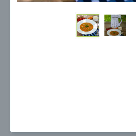
Ochrane osobných údajov
a súhlasím s nimi.
Brokolicová polievka s nivou
Brokol
pečený
mozzar
Mojej 
00:25
00:
Zobraziť