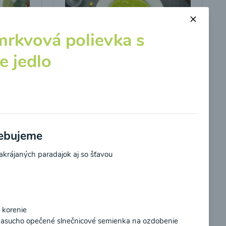
rkvová polievka s
e jedlo
s
Brokolicová polievka s
kukuricou
00:25
braziť
Zobraziť
rebujeme
krájaných paradajok aj so šťavou
e korenie
potvrdzujem, že som si prečítal(a)
informácie o
a nasucho opečené slnečnicové semienka na ozdobenie