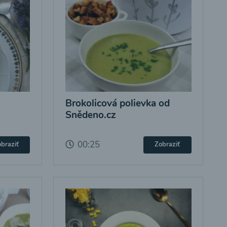
Brokolicová polievka od
Snědeno.cz
00:25
braziť
Zobraziť