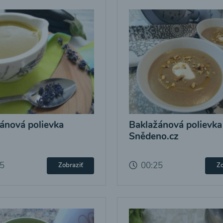
ánová polievka
Baklažánová polievka
Snědeno.cz
25
00:25
Zobraziť
Zo