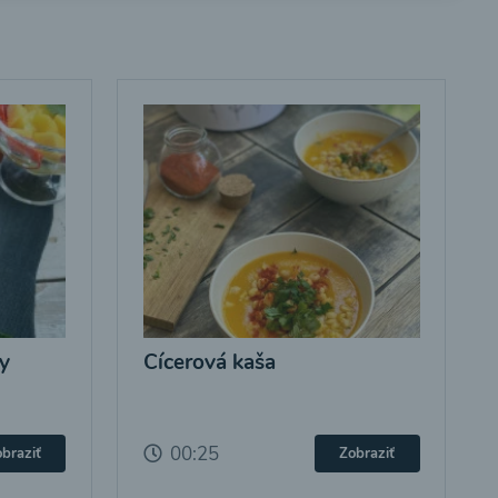
y
Cícerová kaša
00:25
braziť
Zobraziť