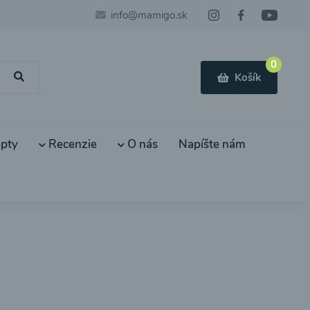
info@mamigo.sk
0
Košík
pty
Recenzie
O nás
Napíšte nám