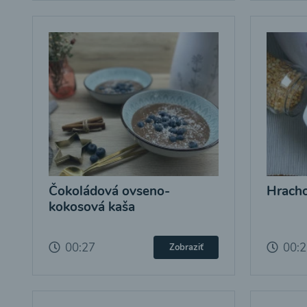
Čokoládová ovseno-
Hracho
kokosová kaša
00:27
00:
Zobraziť