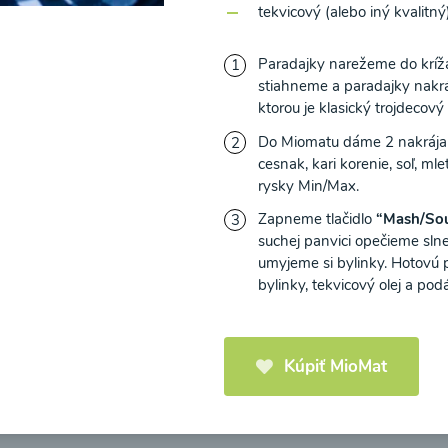
tekvicový (alebo iný kvalitný)
Paradajky narežeme do kríž
stiahneme a paradajky nakrá
ktorou je klasický trojdecový
icová polievka s
Brokolicová polievka 
Do Miomatu dáme 2 nakrájan
mi cherry a
syrom
cesnak, kari korenie, soľ, m
elou od Recepty
rysky Min/Max.
Zdravej Kuchyne
Zapneme tlačidlo
“Mash/So
suchej panvici opečieme sln
25
00:25
Zobraziť
Zo
umyjeme si bylinky. Hotovú p
bylinky, tekvicový olej a po
Kúpiť MioMat
Načítať ďalšie