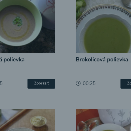
 polievka
Brokolicová polievka
25
00:25
Zobraziť
Zo