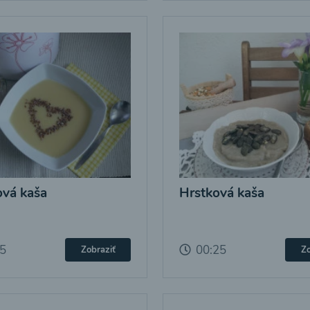
vá kaša
Hrstková kaša
25
00:25
Zobraziť
Zo