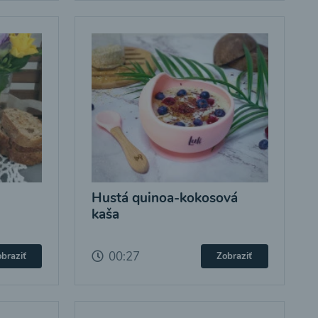
Hustá quinoa-kokosová
kaša
00:27
braziť
Zobraziť