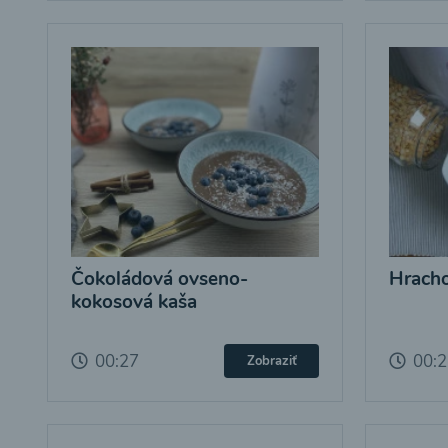
Čokoládová ovseno-
Hracho
kokosová kaša
00:27
00:
Zobraziť