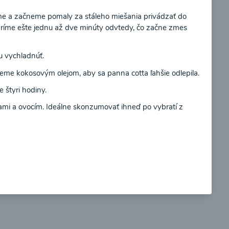
me a začneme pomaly za stáleho miešania privádzať do
aríme ešte jednu až dve minúty odvtedy, čo začne zmes
Súhlasím
 vychladnúť.
so
Brokolicové cappuccino
ieme kokosovým olejom, aby sa panna cotta ľahšie odlepila.
 štyri hodiny.
i a ovocím. Ideálne skonzumovať ihneď po vybratí z
00:25
braziť
Zobraziť