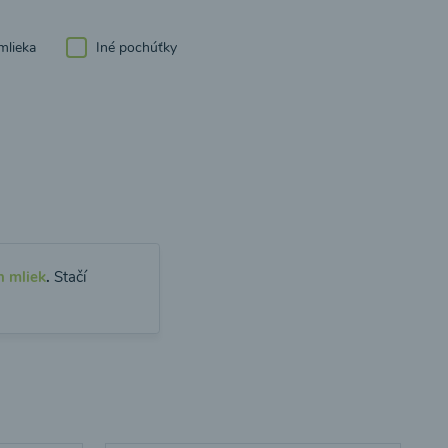
mlieka
Iné pochúťky
h mliek
.
Stačí