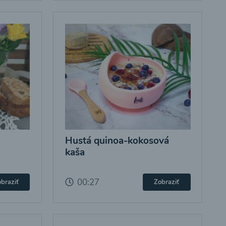
Hustá quinoa-kokosová
kaša
00:27
braziť
Zobraziť