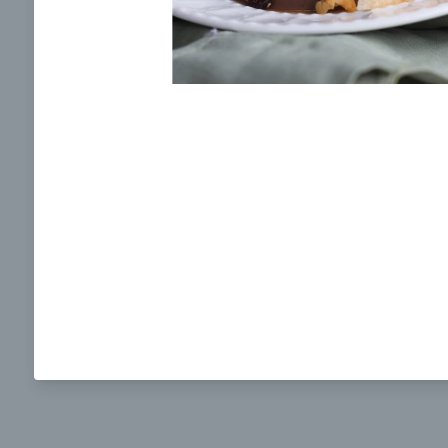
Ochrane osobných údajov
a súhlasím s nimi.
Brokolicová polievka s nivou
Brokol
pečený
mozzar
Mojej 
00:25
00:
Zobraziť