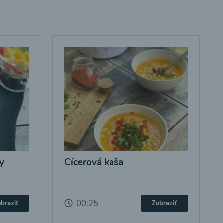
y
Cícerová kaša
00:25
braziť
Zobraziť