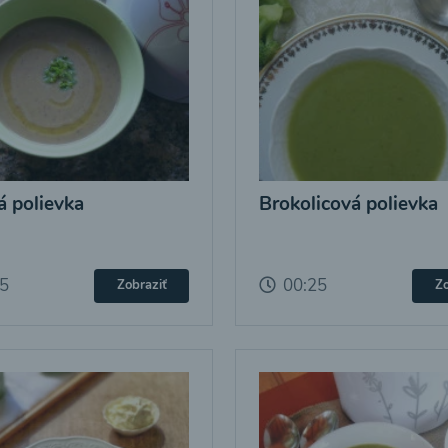
 polievka
Brokolicová polievka
25
00:25
Zobraziť
Zo