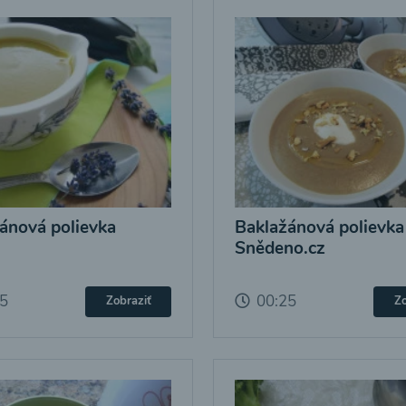
ánová polievka
Baklažánová polievka
Snědeno.cz
25
00:25
Zobraziť
Zo