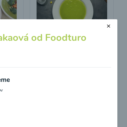
akaová od Foodturo
s
Brokolicová polievka s
kukuricou
00:25
braziť
Zobraziť
jeme
ov
potvrdzujem, že som si prečítal(a)
informácie o