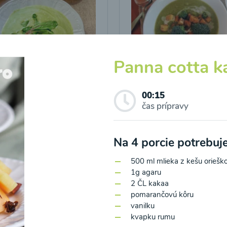
Panna cotta k
icová polievka s
Brokolicová polievka 
vými listami
krutónmi z tofu od
00:15
Snědeno.cz
čas prípravy
25
00:25
Zobraziť
Zo
Na 4 porcie potrebu
500 ml mlieka z kešu oriešk
1g agaru
2 ČL kakaa
pomarančovú kôru
vanilku
kvapku rumu
o spracovaním osobných údajov pre účely zasielania newsletteru a 