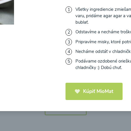
Všetky ingrediencie zmieša
varu, pridáme agar agar a v
bublať.
Odstavíme a necháme trošku
icová polievka s
Brokolicová polievka 
Pripravíme misky, ktoré potr
mi cherry a
syrom
elou od Recepty
Necháme odstáť v chladničke
Zdravej Kuchyne
Podávame ozdobené orieškam
chladničky :) Dobú chuť.
25
00:25
Zobraziť
Zo
Kúpiť MioMat
Načítať ďalšie