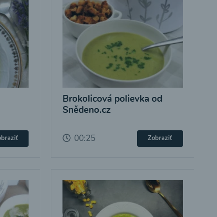
Brokolicová polievka od
Snědeno.cz
00:25
braziť
Zobraziť