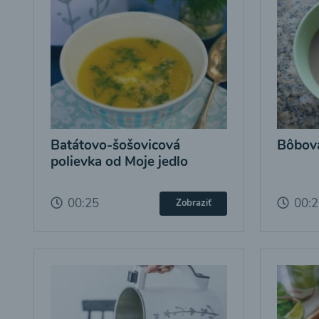
Batátovo-šošovicová
Bôbová
polievka od Moje jedlo
00:25
00:
Zobraziť