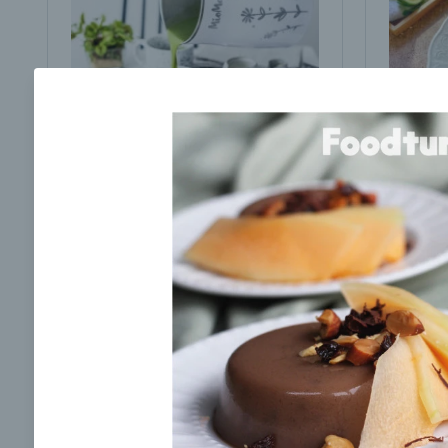
Brokolicová polievka s
Brokol
cesnakom od LaPetit
cviklo
00:25
00:
Zobraziť
Odber noviniek a akcií
Odoslaním registrácie na Newsletter súhlasím s