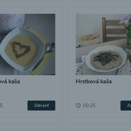
vá kaša
Hrstková kaša
25
00:25
Zobraziť
Zo