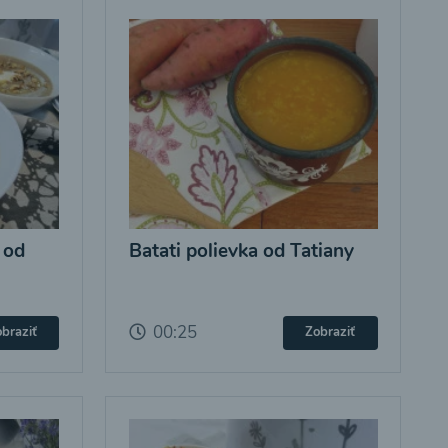
 od
Batati polievka od Tatiany
00:25
braziť
Zobraziť