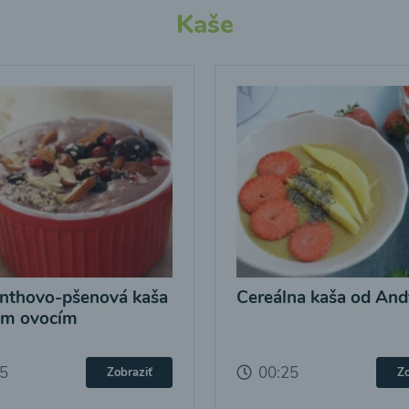
Kaše
nthovo-pšenová kaša
Cereálna kaša od And
ým ovocím
25
00:25
Zobraziť
Zo