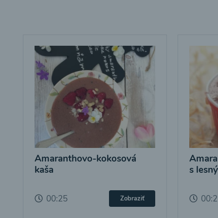
Amaranthovo-kokosová
Amara
kaša
s lesn
00:25
00:
Zobraziť