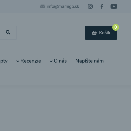
info@mamigo.sk
0
Košík
pty
Recenzie
O nás
Napíšte nám