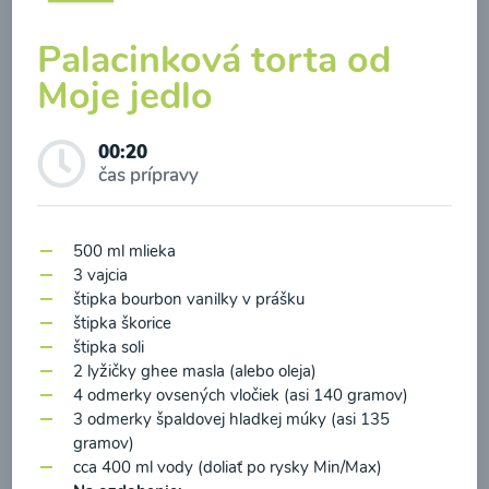
Palacinková torta od
Moje jedlo
Brokolicová polievka so
00:20
syrom
čas prípravy
00:25
Zobraziť
500 ml mlieka
3 vajcia
štipka bourbon vanilky v prášku
štipka škorice
štipka soli
Odber noviniek a akcií
2 lyžičky ghee masla (alebo oleja)
4 odmerky ovsených vločiek (asi 140 gramov)
3 odmerky špaldovej hladkej múky (asi 135
Odoslaním registrácie na Newsletter súhlasím so
gramov)
spracovaním osobných údajov pre účely
cca 400 ml vody (doliať po rysky Min/Max)