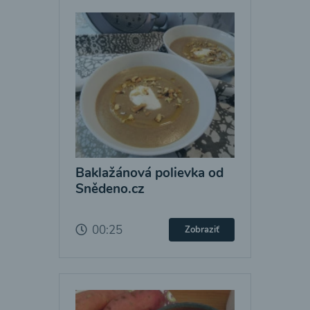
Baklažánová polievka od
Snědeno.cz
00:25
Zobraziť