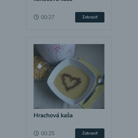
00:27
Zobraziť
Hrachová kaša
00:25
Zobraziť