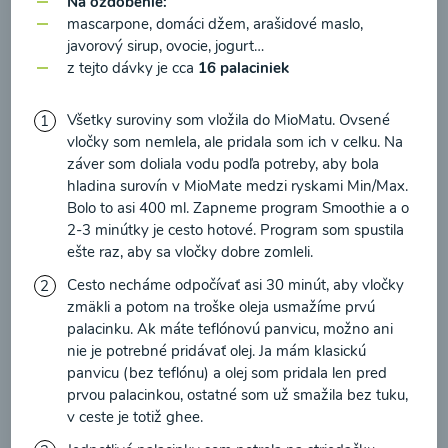
Na ozdobenie:
zasielania newsletteru a potvrdzujem, že som si
mascarpone, domáci džem, arašidové maslo,
prečítal(a)
informácie o Ochrane osobných
javorový sirup, ovocie, jogurt…
údajov
a súhlasím s nimi.
z tejto dávky je cca
16 palaciniek
Brokolicové cappuccino
Súhlasím
Všetky suroviny som vložila do MioMatu. Ovsené
00:25
vločky som nemlela, ale pridala som ich v celku. Na
Zobraziť
záver som doliala vodu podľa potreby, aby bola
hladina surovín v MioMate medzi ryskami Min/Max.
Bolo to asi 400 ml. Zapneme program Smoothie a o
2-3 minútky je cesto hotové. Program som spustila
ešte raz, aby sa vločky dobre zomleli.
Načítať ďalšie
Cesto necháme odpočívať asi 30 minút, aby vločky
zmäkli a potom na troške oleja usmažíme prvú
palacinku. Ak máte teflónovú panvicu, možno ani
Kaše
nie je potrebné pridávať olej. Ja mám klasickú
panvicu (bez teflónu) a olej som pridala len pred
prvou palacinkou, ostatné som už smažila bez tuku,
v ceste je totiž ghee.