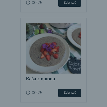
00:25
Zobraziť
Kaša z quinoa
00:25
Zobraziť