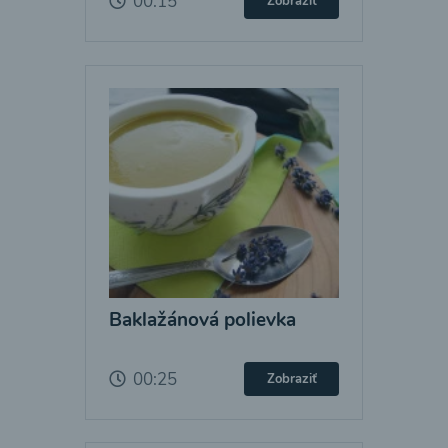
00:15
Zobraziť
Baklažánová polievka
00:25
Zobraziť