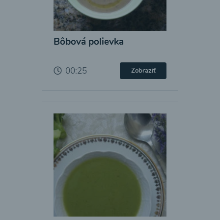
Bôbová polievka
00:25
Zobraziť