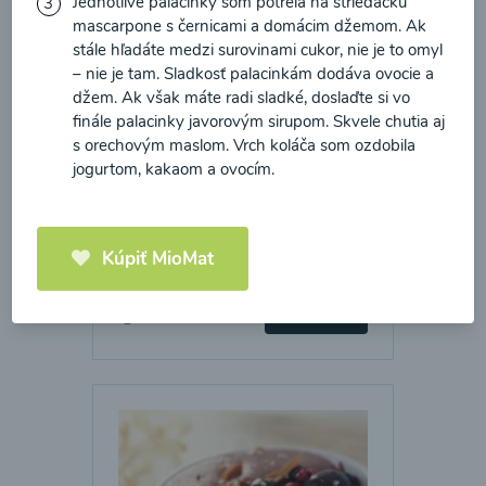
Jednotlivé palacinky som potrela na striedačku
mascarpone s černicami a domácim džemom. Ak
stále hľadáte medzi surovinami cukor, nie je to omyl
– nie je tam. Sladkosť palacinkám dodáva ovocie a
džem. Ak však máte radi sladké, doslaďte si vo
finále palacinky javorovým sirupom. Skvele chutia aj
s orechovým maslom. Vrch koláča som ozdobila
jogurtom, kakaom a ovocím.
Amaranthovo-kokosová
kaša
Kúpiť MioMat
00:25
Zobraziť