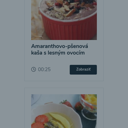
Amaranthovo-pšenová
kaša s lesným ovocím
00:25
Zobraziť