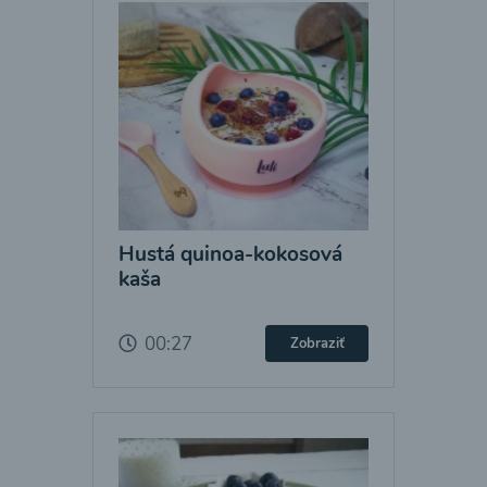
Hustá quinoa-kokosová
kaša
00:27
Zobraziť