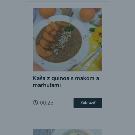
Kaša z quinoa s makom a
marhuľami
00:25
Zobraziť