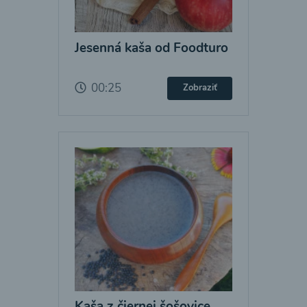
Jesenná kaša od Foodturo
00:25
Zobraziť
Kaša z čiernej šošovice