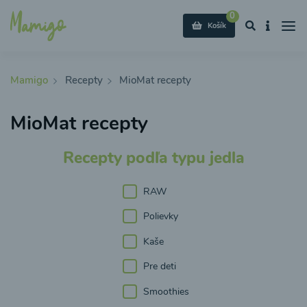
0
Košík
Mamigo
Recepty
MioMat recepty
MioMat recepty
Recepty podľa typu jedla
RAW
Polievky
Kaše
Pre deti
Smoothies