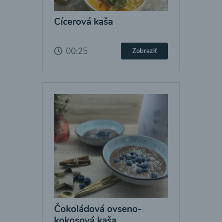
Cícerová kaša
00:25
Zobraziť
Čokoládová ovseno-
kokosová kaša