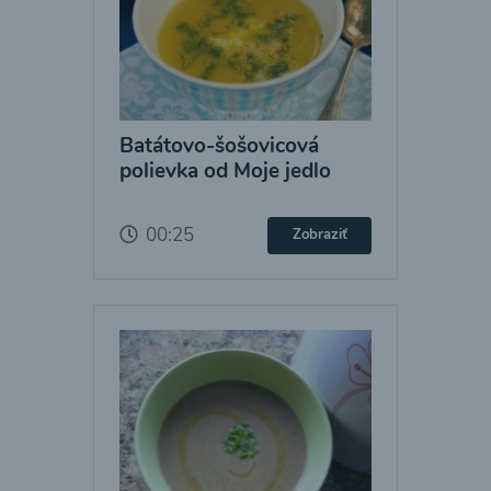
Batátovo-šošovicová
polievka od Moje jedlo
00:25
Zobraziť