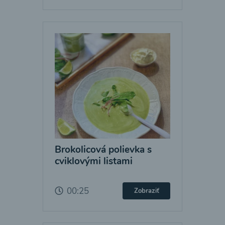
Brokolicová polievka s
cviklovými listami
00:25
Zobraziť