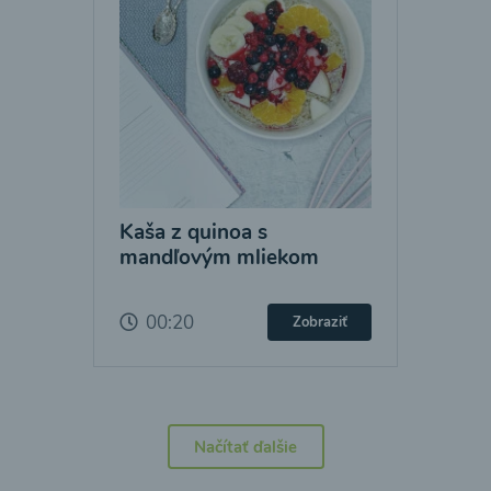
Kaša z quinoa s
mandľovým mliekom
00:20
Zobraziť
Načítať ďalšie