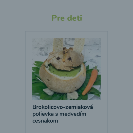
Pre deti
Brokolicovo-zemiaková
polievka s medvedím
cesnakom