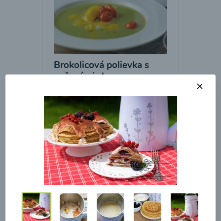
Brokolicová polievka s
pečenými cherry a
mozzarelou od Recepty
Mojej Zdravej Kuchyne
00:25
Zobraziť