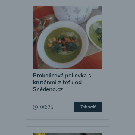
Brokolicová polievka s
krutónmi z tofu od
Snědeno.cz
00:25
Zobraziť