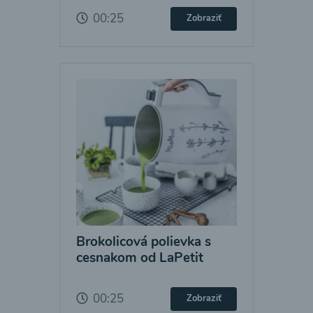
00:25
Zobraziť
Brokolicová polievka s
cesnakom od LaPetit
00:25
Zobraziť