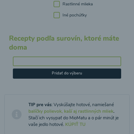
Rastlinné mlieka
Iné pochúťky
Recepty podľa surovín, ktoré máte
doma
Pridať do výberu
TIP pre vás
: Vyskúšajte hotové, namiešané
balíčky polievok, kaší aj rastlinných mliek
.
Stačí ich vysypať do MioMatu a o pár minút je
vaše jedlo hotové.
KÚPIŤ TU