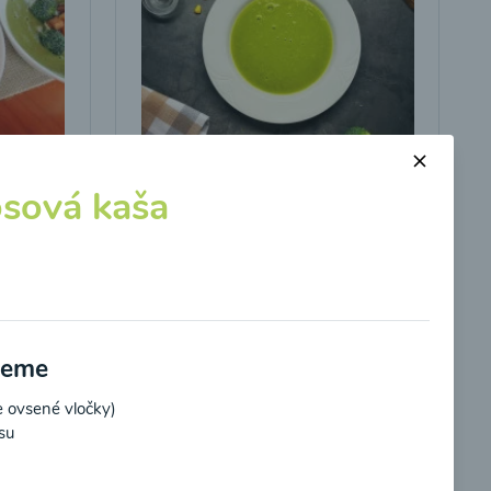
s
Brokolicová polievka s
sová kaša
kukuricou
00:25
braziť
Zobraziť
ujeme
 ovsené vločky)
su
potvrdzujem, že som si prečítal(a)
informácie o