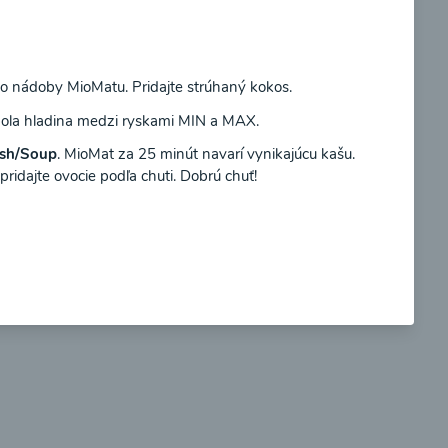
Súhlasím
do nádoby MioMatu. Pridajte strúhaný kokos.
 bola hladina medzi ryskami MIN a MAX.
so
Brokolicové cappuccino
sh/Soup
. MioMat za 25 minút navarí vynikajúcu kašu.
idajte ovocie podľa chuti. Dobrú chuť!
00:25
braziť
Zobraziť