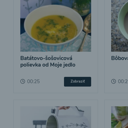
Batátovo-šošovicová
Bôbová
polievka od Moje jedlo
00:25
00:
Zobraziť