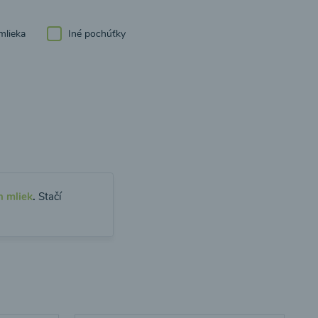
mlieka
Iné pochúťky
h mliek
.
Stačí