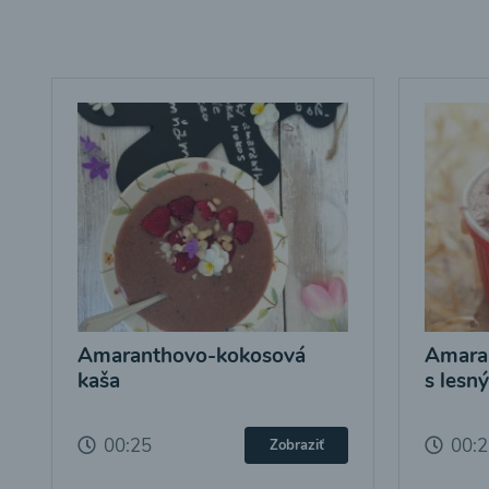
Amaranthovo-kokosová
Amara
kaša
s lesn
00:25
00:
Zobraziť