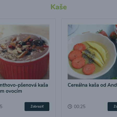
Kaše
nthovo-pšenová kaša
Cereálna kaša od And
ým ovocím
25
00:25
Zobraziť
Zo