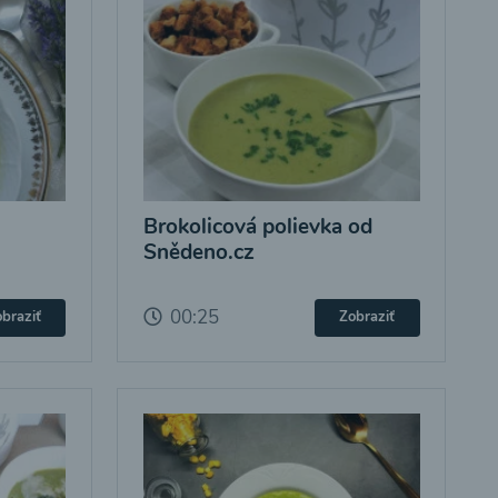
Brokolicová polievka od
Snědeno.cz
00:25
braziť
Zobraziť