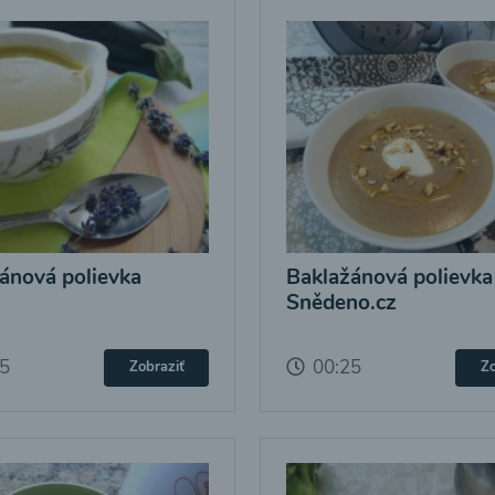
ánová polievka
Baklažánová polievka
Snědeno.cz
25
00:25
Zobraziť
Zo