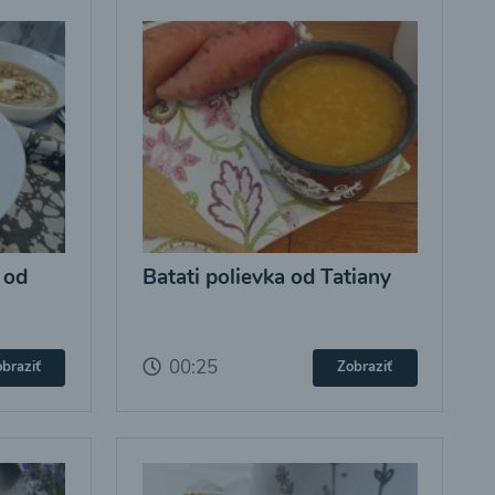
 od
Batati polievka od Tatiany
00:25
braziť
Zobraziť