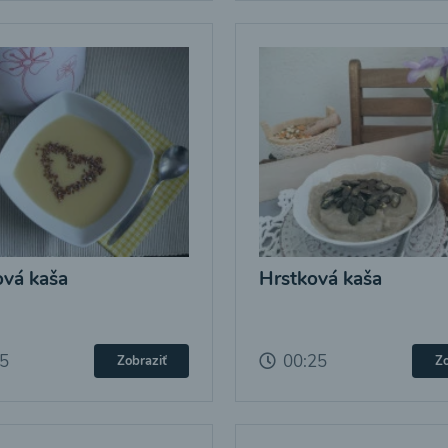
vá kaša
Hrstková kaša
25
00:25
Zobraziť
Zo