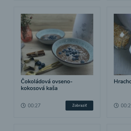
Čokoládová ovseno-
Hracho
kokosová kaša
00:27
00:
Zobraziť