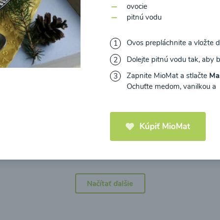
ovocie
pitnú vodu
Ovos prepláchnite a vložte 
Dolejte pitnú vodu tak, aby
icová polievka s
Brokolicová polievka 
mi cherry a
syrom
Zapnite MioMat a stlačte
Ma
elou od Recepty
Ochuťte medom, vanilkou a pr
Zdravej Kuchyne
Kúpiť MioMat
25
00:25
Zobraziť
Zo
Načítať ďalšie