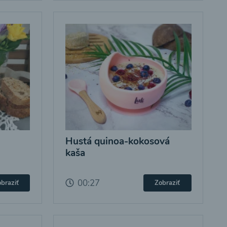
Hustá quinoa-kokosová
kaša
00:27
braziť
Zobraziť