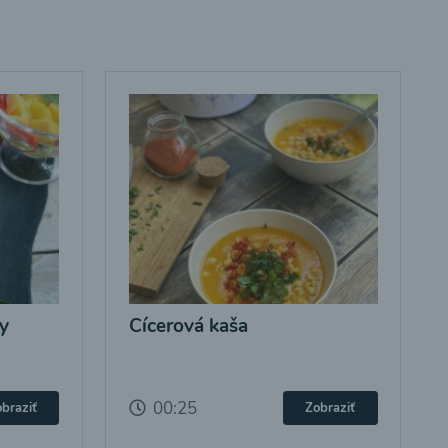
y
Cícerová kaša
00:25
braziť
Zobraziť