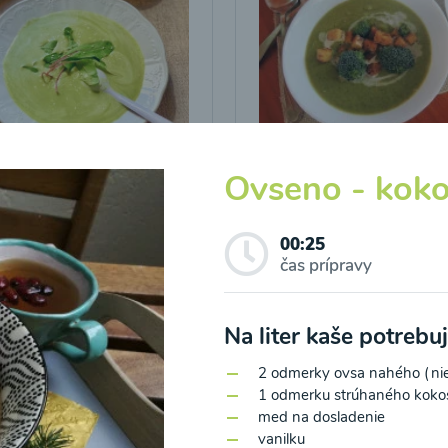
icová polievka s
Brokolicová polievka 
Ovseno - koko
vými listami
krutónmi z tofu od
Snědeno.cz
00:25
25
00:25
Zobraziť
Zo
čas prípravy
Na liter kaše potreb
2 odmerky ovsa nahého (nie
1 odmerku strúhaného koko
med na dosladenie
o spracovaním osobných údajov pre účely zasielania newsletteru a 
vanilku