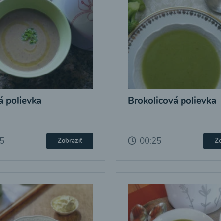
 polievka
Brokolicová polievka
25
00:25
Zobraziť
Zo