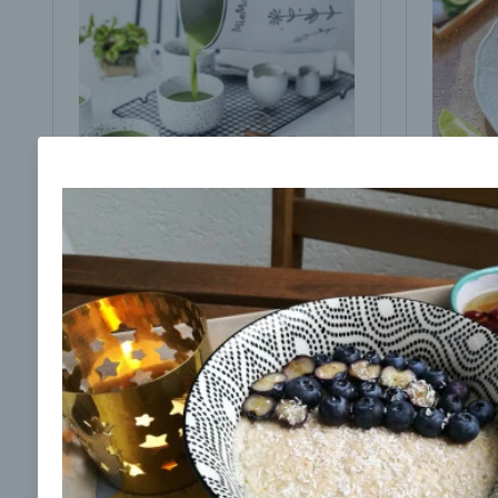
Brokolicová polievka s
Brokol
cesnakom od LaPetit
cviklo
00:25
00:
Zobraziť
Odber noviniek a akcií
Odoslaním registrácie na Newsletter súhlasím s