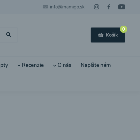
info@mamigo.sk
0
Košík
pty
Recenzie
O nás
Napíšte nám