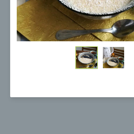
Ochrane osobných údajov
a súhlasím s nimi.
Brokolicová polievka s nivou
Brokol
pečený
mozzar
Mojej 
00:25
00:
Zobraziť