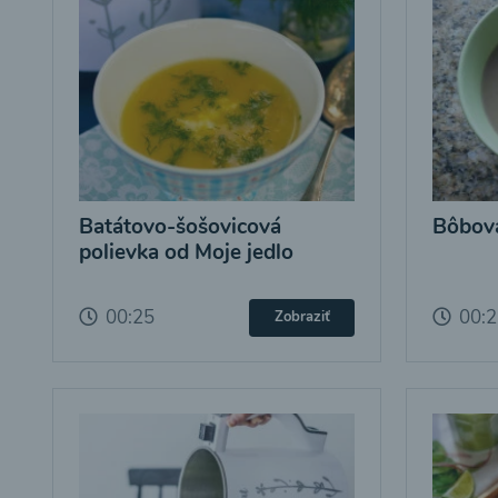
Batátovo-šošovicová
Bôbová
polievka od Moje jedlo
00:25
00:
Zobraziť