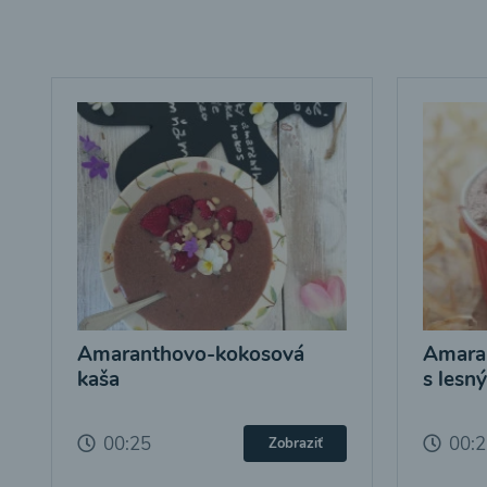
Amaranthovo-kokosová
Amara
kaša
s lesn
00:25
00:
Zobraziť