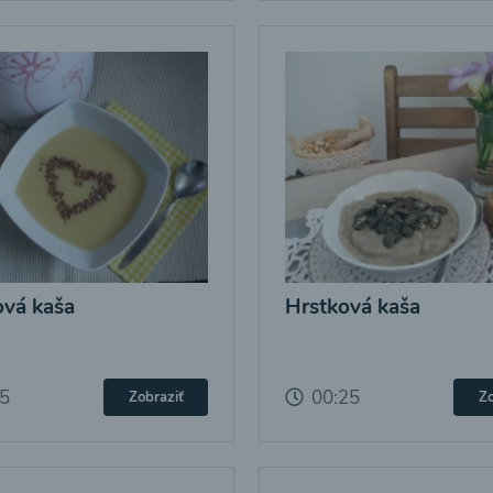
vá kaša
Hrstková kaša
25
00:25
Zobraziť
Zo