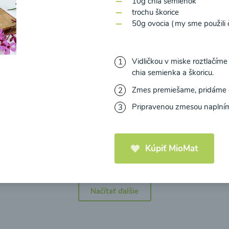
10g chia semienok
trochu škorice
50g ovocia (my sme použili č
Vidličkou v miske roztlačíme
icová polievka s
Brokolicová polievka 
chia semienka a škoricu.
mi cherry a
syrom
elou od Recepty
Zmes premiešame, pridáme 
Zdravej Kuchyne
Pripravenou zmesou naplním
25
00:25
Zobraziť
Zo
Kúpiť MioMat
Načítať ďalšie