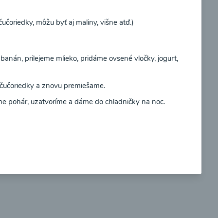
učoriedky, môžu byť aj maliny, višne atď.)
Súhlasím
 banán, prilejeme mlieko, pridáme ovsené vločky, jogurt,
so
Brokolicové cappuccino
čučoriedky a znovu premiešame.
e pohár, uzatvoríme a dáme do chladničky na noc.
00:25
braziť
Zobraziť