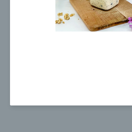
Ochrane osobných údajov
a súhlasím s nimi.
Brokolicová polievka s nivou
Brokol
pečený
mozzar
Mojej 
00:25
00:
Zobraziť