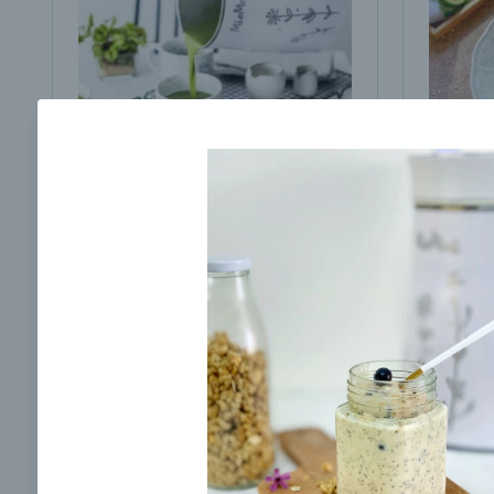
Brokolicová polievka s
Brokol
cesnakom od LaPetit
cviklo
00:25
00:
Zobraziť
Odber noviniek a akcií
Odoslaním registrácie na Newsletter súhlasím s