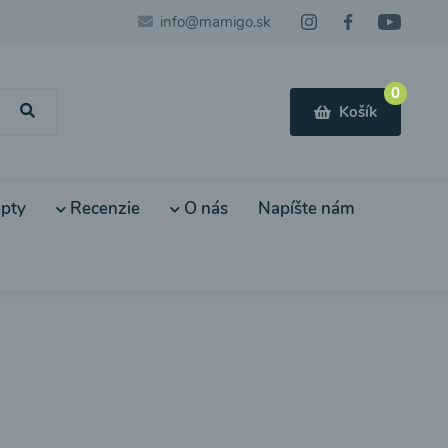
info@mamigo.sk
0
Košík
pty
Recenzie
O nás
Napíšte nám