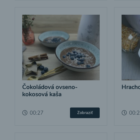
Čokoládová ovseno-
Hracho
kokosová kaša
00:27
00:
Zobraziť