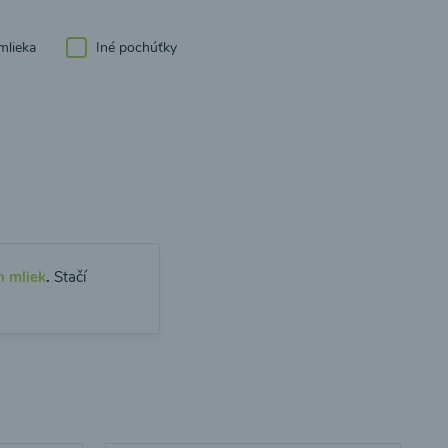
mlieka
Iné pochúťky
h mliek
.
Stačí