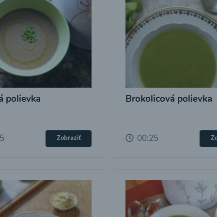
 polievka
Brokolicová polievka
25
00:25
Zobraziť
Zo