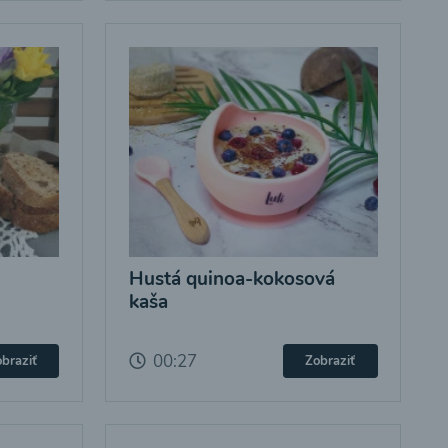
Hustá quinoa-kokosová
kaša
00:27
braziť
Zobraziť