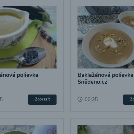
ánová polievka
Baklažánová polievka
Snědeno.cz
25
00:25
Zobraziť
Zo