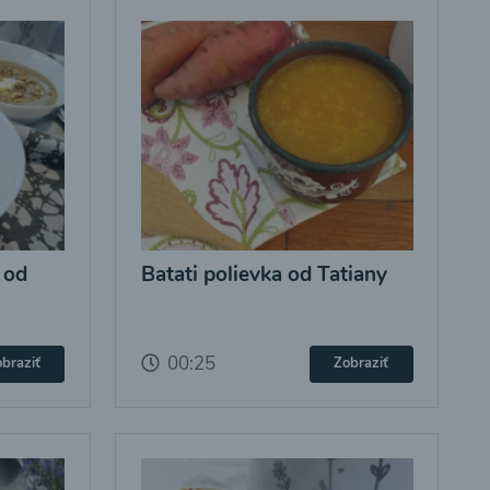
 od
Batati polievka od Tatiany
00:25
braziť
Zobraziť