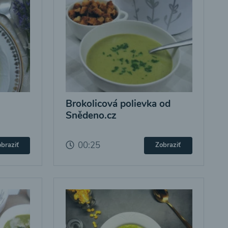
Brokolicová polievka od
Snědeno.cz
00:25
braziť
Zobraziť