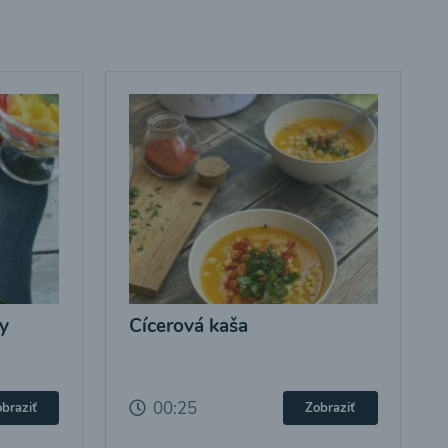
y
Cícerová kaša
00:25
braziť
Zobraziť