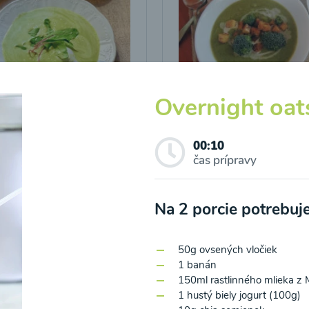
Overnight oat
icová polievka s
Brokolicová polievka 
vými listami
krutónmi z tofu od
Snědeno.cz
00:10
čas prípravy
25
00:25
Zobraziť
Zo
Na 2 porcie potrebuj
50g ovsených vločiek
1 banán
150ml rastlinného mlieka z
1 hustý biely jogurt (100g)
o spracovaním osobných údajov pre účely zasielania newsletteru a 