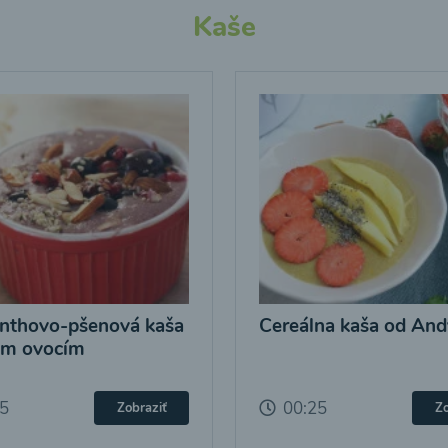
Kaše
nthovo-pšenová kaša
Cereálna kaša od And
ým ovocím
25
00:25
Zobraziť
Zo