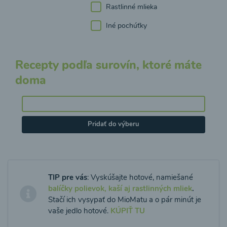
Rastlinné mlieka
Iné pochúťky
Recepty podľa surovín, ktoré máte
doma
Pridať do výberu
TIP pre vás
: Vyskúšajte hotové, namiešané
balíčky polievok, kaší aj rastlinných mliek
.
Stačí ich vysypať do MioMatu a o pár minút je
vaše jedlo hotové.
KÚPIŤ TU