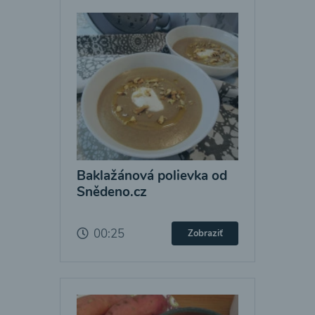
Baklažánová polievka od
Snědeno.cz
00:25
Zobraziť