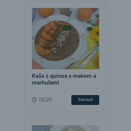
Kaša z quinoa s makom a
marhuľami
00:25
Zobraziť