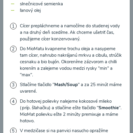
zasielania newsletteru a potvrdzujem, že som si
slnečnicové semienka
prečítal(a)
informácie o Ochrane osobných
ľanový olej
údajov
a súhlasím s nimi.
Brokolicové cappuccino
Cícer prepláchneme a namočíme do studenej vody
a na druhý deň scedíme. Ak chceme ušetriť čas,
Súhlasím
použijeme cícer konzervovaný.
00:25
Zobraziť
Do MioMatu kvapneme trochu oleja a nasypeme
tam cícer, nahrubo nakrájanú mrkvu a cibuľu, strúčik
cesnaku a bio bujón. Okoreníme zázvorom a chilli
korením a zalejeme vodou medzi rysky "min" a
"max".
Načítať ďalšie
Stlačíme tlačidlo "
Mash/Soup
" a za 25 minút máme
uvarené.
Do hotovej polievky nalejeme kokosové mlieko
Kaše
(príp. šľahačku) a stlačíme ešte tlačidlo "
Smoothie
".
MioMat polievku ešte 2 minúty premixuje a máme
hotovo.
V medzičase si na panvici nasucho opražíme