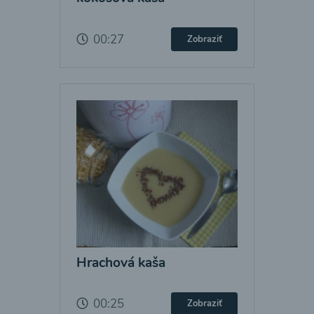
00:27
Zobraziť
Hrachová kaša
00:25
Zobraziť