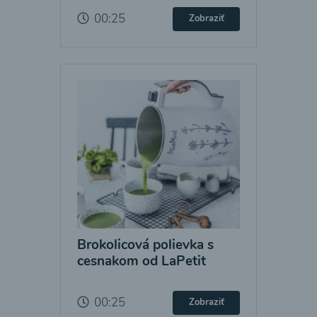
00:25
Zobraziť
Brokolicová polievka s
cesnakom od LaPetit
00:25
Zobraziť