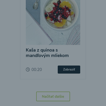
Kaša z quinoa s
mandľovým mliekom
00:20
Zobraziť
Načítať ďalšie