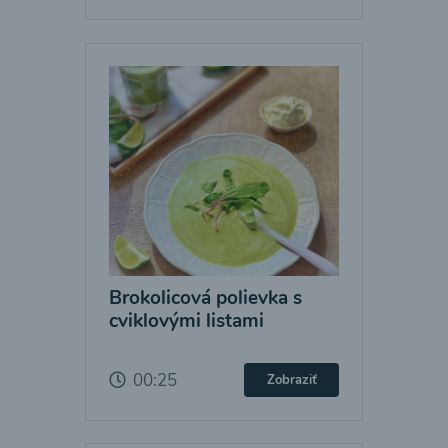
Brokolicová polievka s
cviklovými listami
00:25
Zobraziť