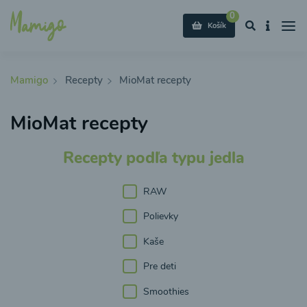
0
Košík
Mamigo
Recepty
MioMat recepty
MioMat recepty
Recepty podľa typu jedla
RAW
Polievky
Kaše
Pre deti
Smoothies