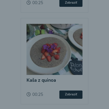
00:25
Zobraziť
Kaša z quinoa
00:25
Zobraziť