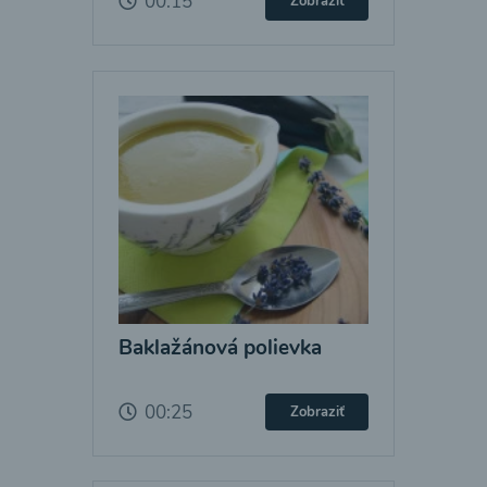
00:15
Zobraziť
Baklažánová polievka
00:25
Zobraziť