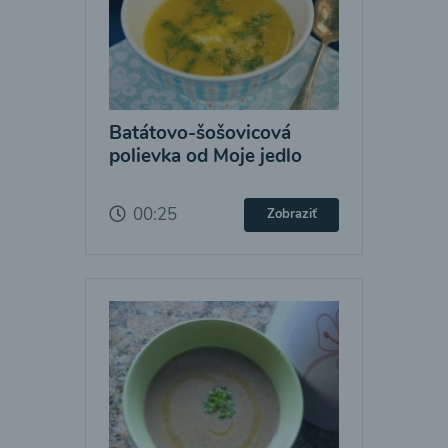
Batátovo-šošovicová
polievka od Moje jedlo
00:25
Zobraziť