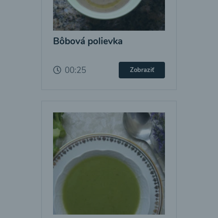
Bôbová polievka
00:25
Zobraziť