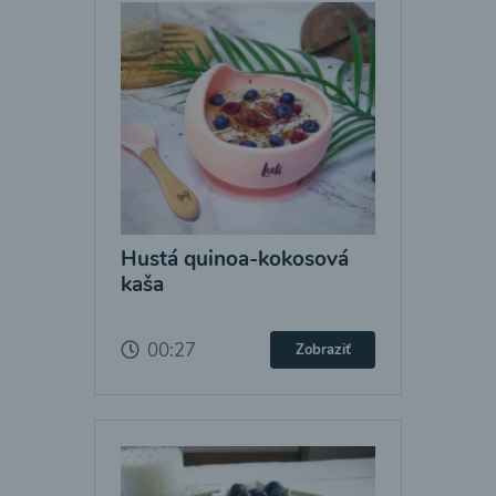
Hustá quinoa-kokosová
kaša
00:27
Zobraziť