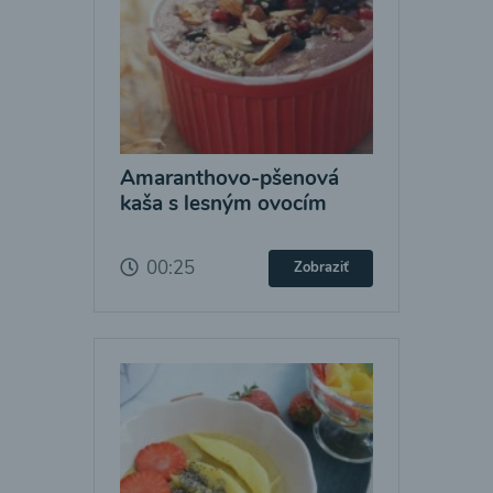
Amaranthovo-pšenová
kaša s lesným ovocím
00:25
Zobraziť