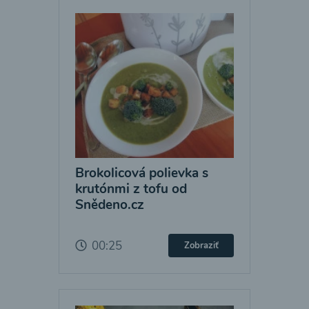
Brokolicová polievka s
krutónmi z tofu od
Snědeno.cz
00:25
Zobraziť