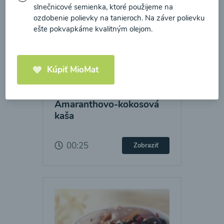
slnečnicové semienka, ktoré použijeme na
ozdobenie polievky na tanieroch. Na záver polievku
ešte pokvapkáme kvalitným olejom.
Kúpiť MioMat
Amaranthovo-kokosová
kaša
00:25
Zobraziť