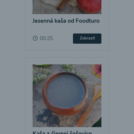
Jesenná kaša od Foodturo
00:25
Zobraziť
Kaša z čiernej šošovice