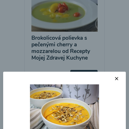
Brokolicová polievka s
pečenými cherry a
mozzarelou od Recepty
Mojej Zdravej Kuchyne
00:25
Zobraziť