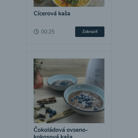
Cícerová kaša
00:25
Zobraziť
Čokoládová ovseno-
kokosová kaša