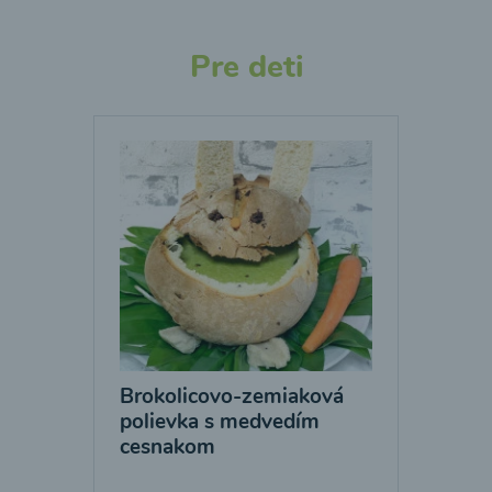
Pre deti
Brokolicovo-zemiaková
polievka s medvedím
cesnakom