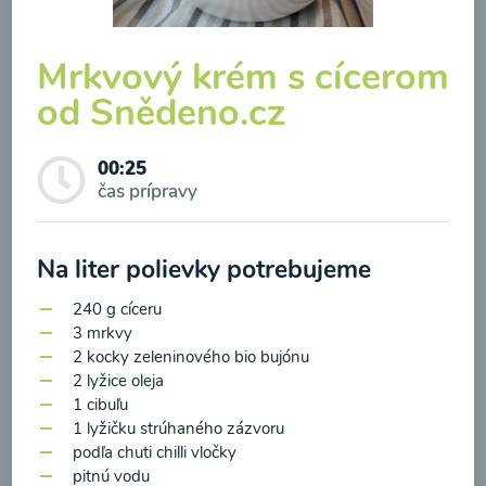
Mrkvový krém s cícerom
od Snědeno.cz
Brokolicová polievka so
syrom
00:25
čas prípravy
00:25
Zobraziť
Na liter polievky potrebujeme
240 g
cíceru
3 mrkvy
2 kocky zeleninového bio bujónu
Odber noviniek a akcií
2 lyžice oleja
1 cibuľu
Odoslaním registrácie na Newsletter súhlasím so
1 lyžičku strúhaného zázvoru
podľa chuti chilli vločky
spracovaním osobných údajov pre účely
pitnú vodu