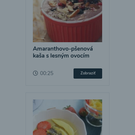
Amaranthovo-pšenová
kaša s lesným ovocím
00:25
Zobraziť