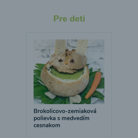
Pre deti
Brokolicovo-zemiaková
polievka s medvedím
cesnakom