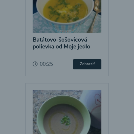
Batátovo-šošovicová
polievka od Moje jedlo
00:25
Zobraziť