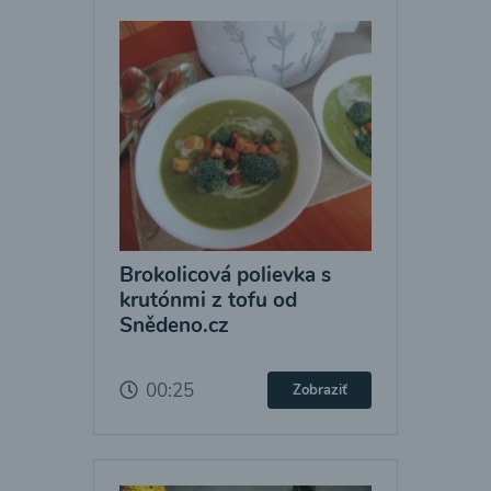
Brokolicová polievka s
krutónmi z tofu od
Snědeno.cz
00:25
Zobraziť