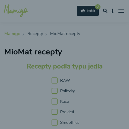
0
Košík
Mamigo
Recepty
MioMat recepty
MioMat recepty
Recepty podľa typu jedla
RAW
Polievky
Kaše
Pre deti
Smoothies