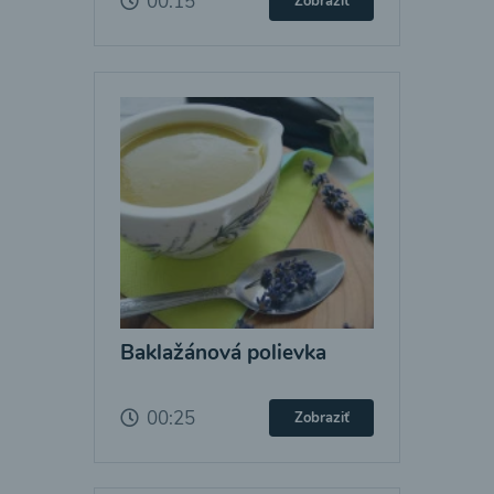
00:15
Zobraziť
Baklažánová polievka
00:25
Zobraziť