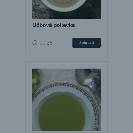
Bôbová polievka
00:25
Zobraziť