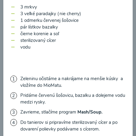
zasielania newsletteru a potvrdzujem, že som si
3 mrkvy
prečítal(a)
informácie o Ochrane osobných
3 veľké paradajky (nie cherry)
údajov
a súhlasím s nimi.
1 odmerku červenej šošovice
Brokolicové cappuccino
pár lístkov bazalky
Súhlasím
čierne korenie a soľ
sterilizovaný cícer
00:25
Zobraziť
vodu
Načítať ďalšie
Zeleninu očistáme a nakrájame na menšie kúsky a
vložíme do MioMatu.
Pridáme červenú šošovicu, bazalku a dolejeme vodu
medzi rysky.
Kaše
Zavrieme, stlačíme program
Mash/Soup.
Do tanierov si pripravíme sterilizovaný cícer a po
dovarení polievky podávame s cícerom.