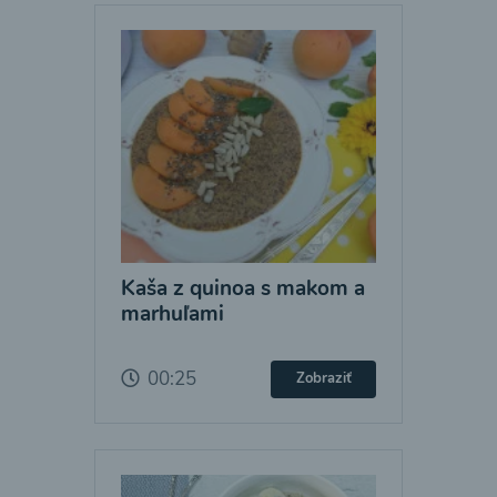
Kaša z quinoa s makom a
marhuľami
00:25
Zobraziť