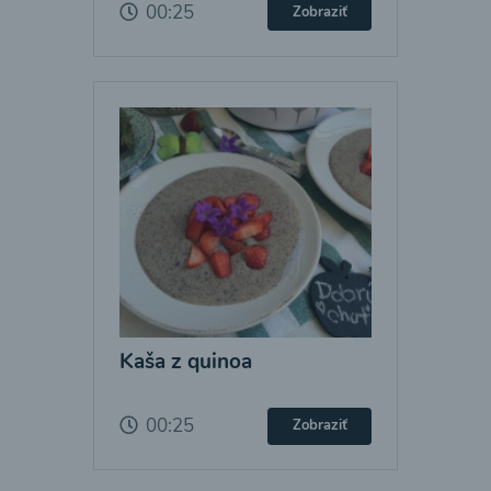
00:25
Zobraziť
Kaša z quinoa
00:25
Zobraziť