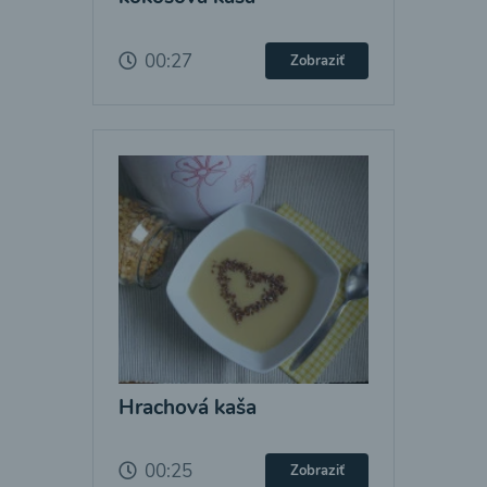
00:27
Zobraziť
Hrachová kaša
00:25
Zobraziť