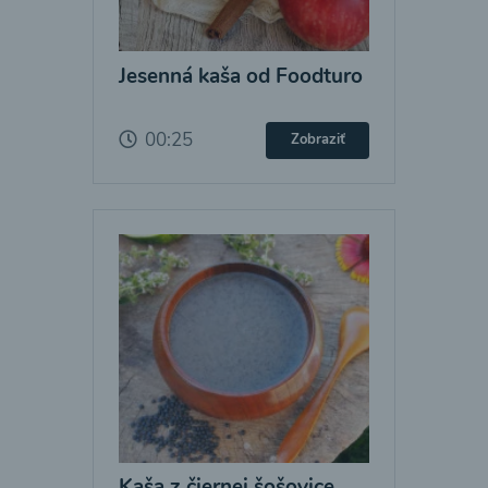
Jesenná kaša od Foodturo
00:25
Zobraziť
Kaša z čiernej šošovice