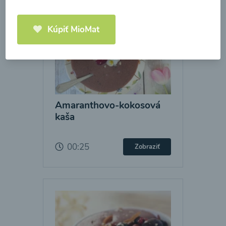
Kúpiť MioMat
Amaranthovo-kokosová
kaša
00:25
Zobraziť