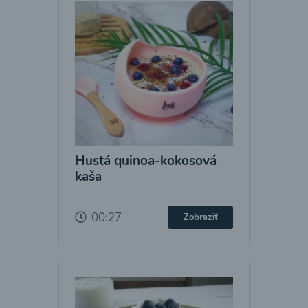
Hustá quinoa-kokosová
kaša
00:27
Zobraziť