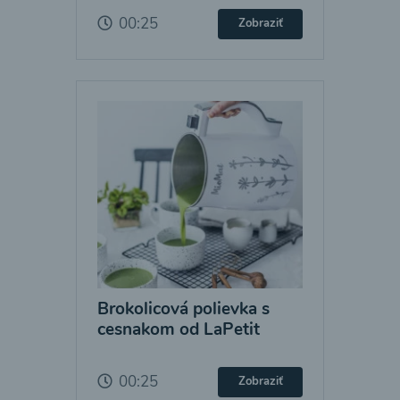
00:25
Zobraziť
Brokolicová polievka s
cesnakom od LaPetit
00:25
Zobraziť