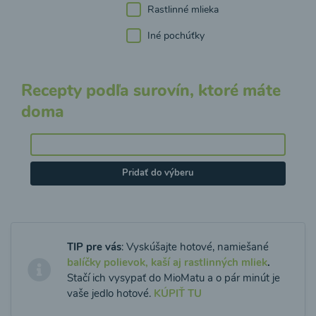
Rastlinné mlieka
Iné pochúťky
Recepty podľa surovín, ktoré máte
doma
Pridať do výberu
TIP pre vás
: Vyskúšajte hotové, namiešané
balíčky polievok, kaší aj rastlinných mliek
.
Stačí ich vysypať do MioMatu a o pár minút je
vaše jedlo hotové.
KÚPIŤ TU