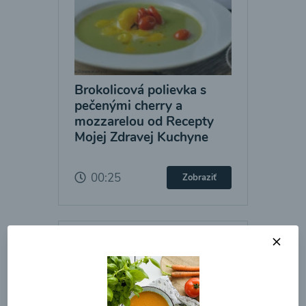
Brokolicová polievka s
pečenými cherry a
mozzarelou od Recepty
Mojej Zdravej Kuchyne
00:25
Zobraziť