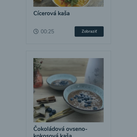
Cícerová kaša
00:25
Zobraziť
Čokoládová ovseno-
kokosová kaša