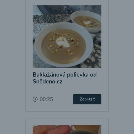
Baklažánová polievka od
Snědeno.cz
00:25
Zobraziť