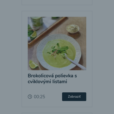
Brokolicová polievka s
cviklovými listami
00:25
Zobraziť