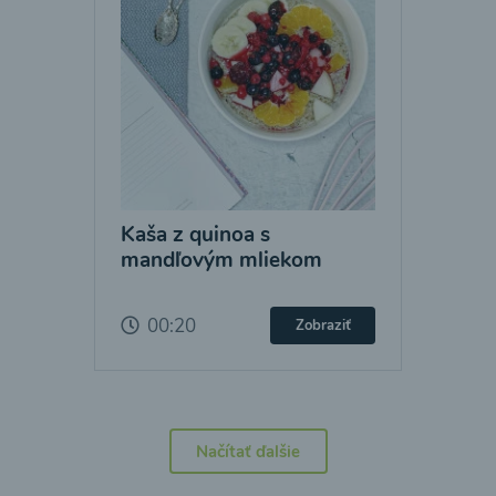
Kaša z quinoa s
mandľovým mliekom
00:20
Zobraziť
Načítať ďalšie