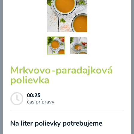
Brokolicová polievka so
syrom
00:25
Zobraziť
Mrkvovo-paradajková
polievka
00:25
Odber noviniek a akcií
čas prípravy
Odoslaním registrácie na Newsletter súhlasím so
Na liter polievky potrebujeme
spracovaním osobných údajov pre účely