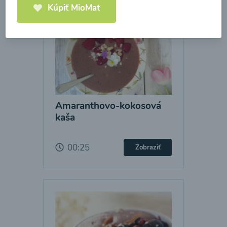
Kúpiť MioMat
Amaranthovo-kokosová
kaša
00:25
Zobraziť