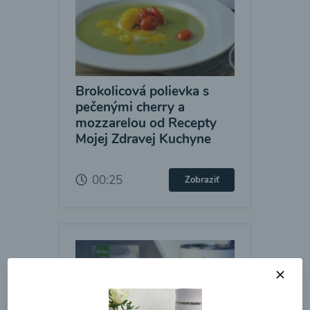
Brokolicová polievka s
pečenými cherry a
mozzarelou od Recepty
Mojej Zdravej Kuchyne
00:25
Zobraziť