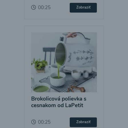
00:25
Zobraziť
Brokolicová polievka s
cesnakom od LaPetit
00:25
Zobraziť