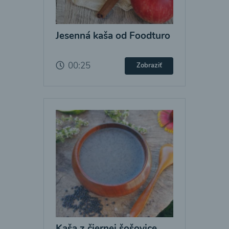
Jesenná kaša od Foodturo
00:25
Zobraziť
Kaša z čiernej šošovice