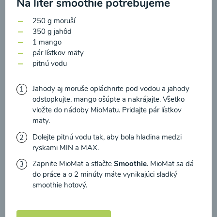
Na liter smoothie potrebujeme
zasielania newsletteru a potvrdzujem, že som si
prečítal(a)
informácie o Ochrane osobných
250 g moruší
údajov
a súhlasím s nimi.
350 g jahôd
Brokolicové cappuccino
1 mango
Súhlasím
pár lístkov mäty
pitnú vodu
00:25
Zobraziť
Jahody aj moruše opláchnite pod vodou a jahody
odstopkujte, mango ošúpte a nakrájajte. Všetko
vložte do nádoby MioMatu. Pridajte pár lístkov
mäty.
Načítať ďalšie
Dolejte pitnú vodu tak, aby bola hladina medzi
ryskami MIN a MAX.
Zapnite MioMat a stlačte
Smoothie
. MioMat sa dá
Kaše
do práce a o 2 minúty máte vynikajúci sladký
smoothie hotový.