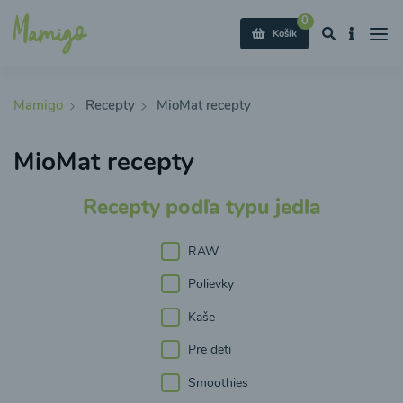
0
Košík
Mamigo
Recepty
MioMat recepty
MioMat recepty
Recepty podľa typu jedla
RAW
Polievky
Kaše
Pre deti
Smoothies