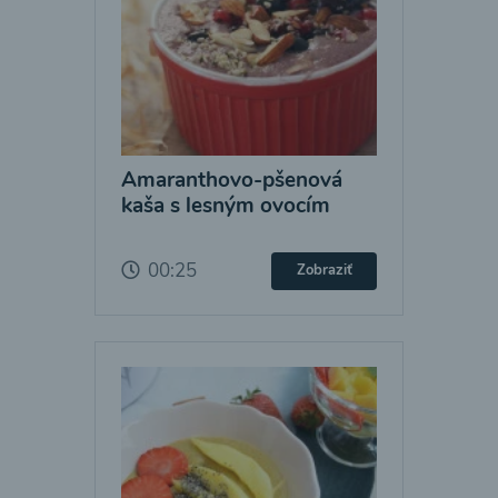
Amaranthovo-pšenová
kaša s lesným ovocím
00:25
Zobraziť