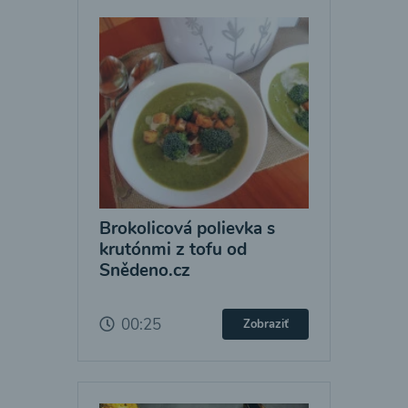
Brokolicová polievka s
krutónmi z tofu od
Snědeno.cz
00:25
Zobraziť