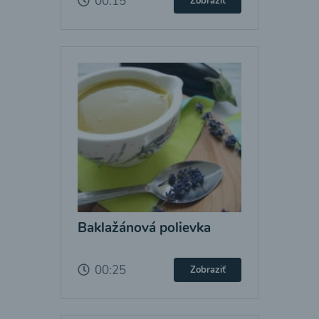
00:15
Zobraziť
Baklažánová polievka
00:25
Zobraziť