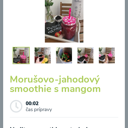
Brokolicová polievka so
syrom
00:25
Zobraziť
Morušovo-jahodový
smoothie s mangom
Odber noviniek a akcií
00:02
čas prípravy
Odoslaním registrácie na Newsletter súhlasím so
spracovaním osobných údajov pre účely