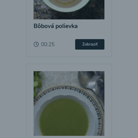
Bôbová polievka
00:25
Zobraziť