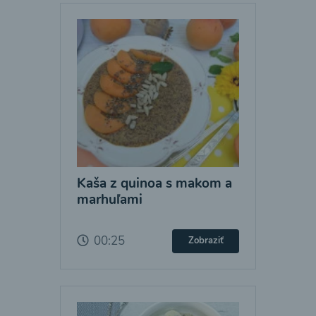
Kaša z quinoa s makom a
marhuľami
00:25
Zobraziť