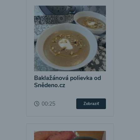
Baklažánová polievka od
Snědeno.cz
00:25
Zobraziť