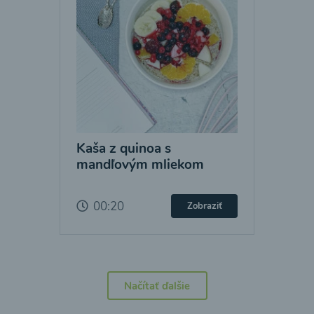
Kaša z quinoa s
mandľovým mliekom
00:20
Zobraziť
Načítať ďalšie