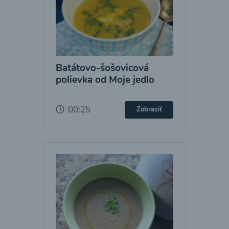
Batátovo-šošovicová
polievka od Moje jedlo
00:25
Zobraziť