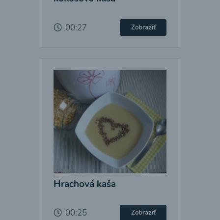
00:27
Zobraziť
Hrachová kaša
00:25
Zobraziť