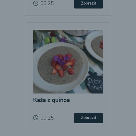
00:25
Zobraziť
Kaša z quinoa
00:25
Zobraziť