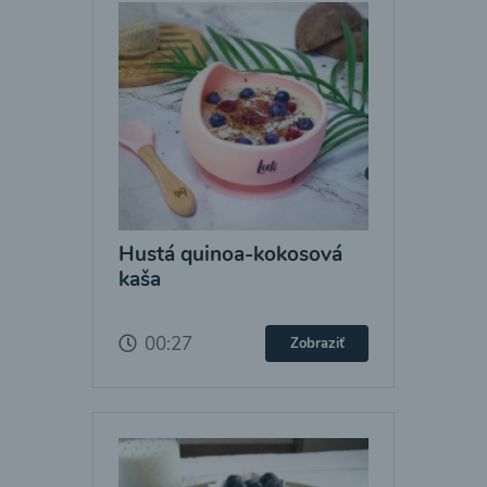
Hustá quinoa-kokosová
kaša
00:27
Zobraziť