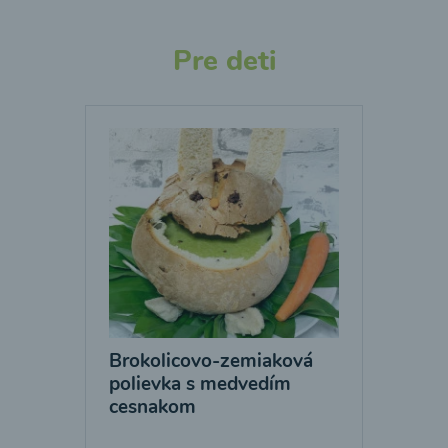
Pre deti
Brokolicovo-zemiaková
polievka s medvedím
cesnakom