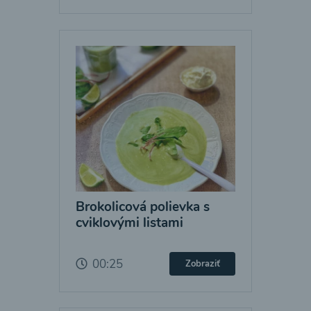
Brokolicová polievka s
cviklovými listami
00:25
Zobraziť