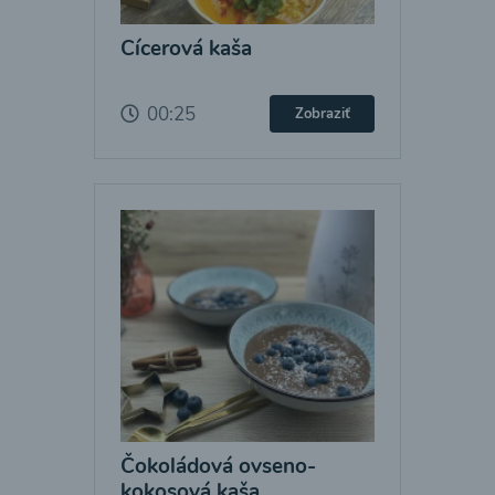
Cícerová kaša
00:25
Zobraziť
Čokoládová ovseno-
kokosová kaša