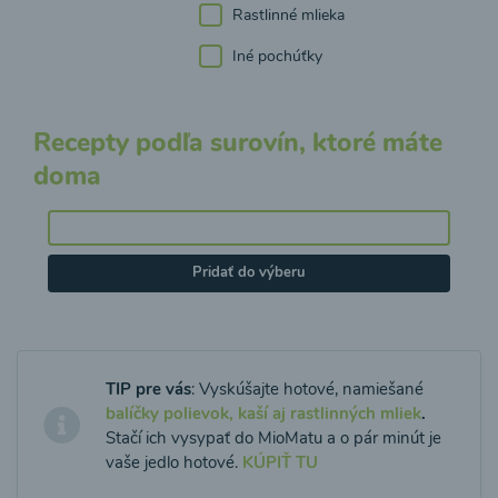
Rastlinné mlieka
Iné pochúťky
Recepty podľa surovín, ktoré máte
doma
Pridať do výberu
TIP pre vás
: Vyskúšajte hotové, namiešané
balíčky polievok, kaší aj rastlinných mliek
.
Stačí ich vysypať do MioMatu a o pár minút je
vaše jedlo hotové.
KÚPIŤ TU