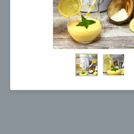
Ochrane osobných údajov
a súhlasím s nimi.
Brokolicová polievka s nivou
Brokol
pečený
mozzar
Mojej 
00:25
00:
Zobraziť