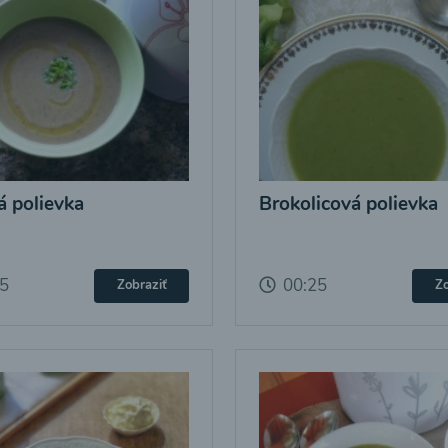
 polievka
Brokolicová polievka
25
00:25
Zobraziť
Zo