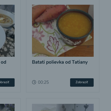
 od
Batati polievka od Tatiany
00:25
braziť
Zobraziť