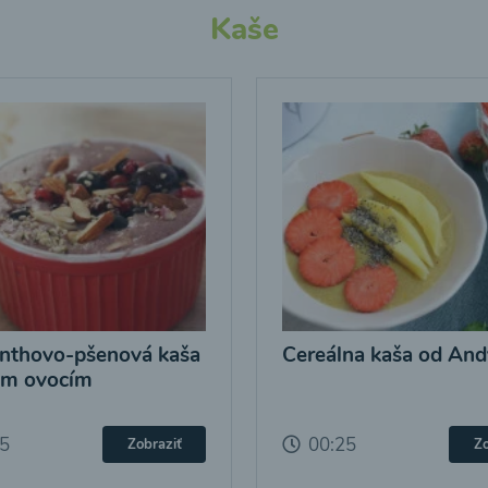
Kaše
nthovo-pšenová kaša
Cereálna kaša od And
ým ovocím
25
00:25
Zobraziť
Zo