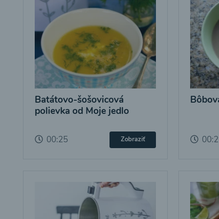
Batátovo-šošovicová
Bôbová
polievka od Moje jedlo
00:25
00:
Zobraziť