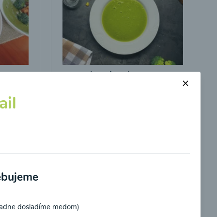
s
Brokolicová polievka s
kukuricou
il
00:25
braziť
Zobraziť
rebujeme
padne dosladíme medom)
potvrdzujem, že som si prečítal(a)
informácie o