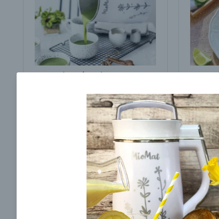
Brokolicová polievka s
Brokol
cesnakom od LaPetit
cviklo
00:25
00:
Zobraziť
Odber noviniek a akcií
Odoslaním registrácie na Newsletter súhlasím s