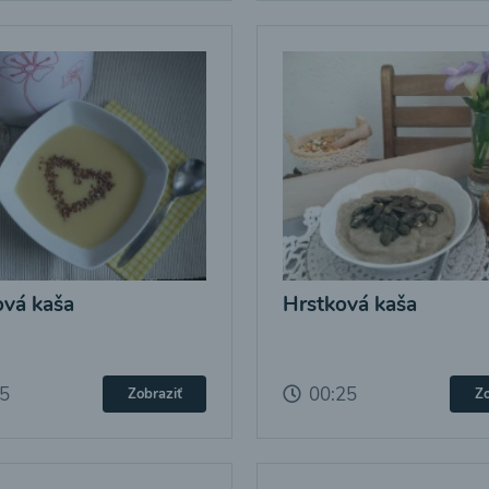
vá kaša
Hrstková kaša
25
00:25
Zobraziť
Zo