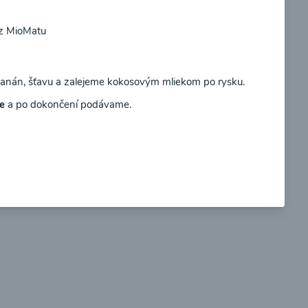
 z MioMatu
Súhlasím
nán, šťavu a zalejeme kokosovým mliekom po rysku.
so
Brokolicové cappuccino
e
a po dokončení podávame.
00:25
braziť
Zobraziť