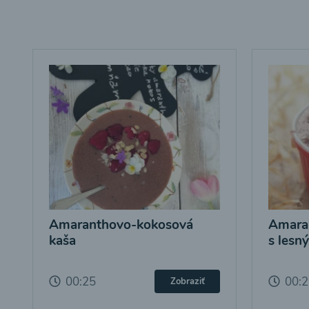
Amaranthovo-kokosová
Amara
kaša
s lesn
00:25
00:
Zobraziť