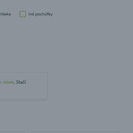
mlieka
Iné pochúťky
h mliek
.
Stačí