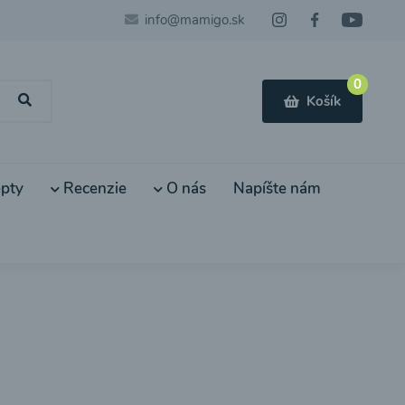
info@mamigo.sk
0
Košík
pty
Recenzie
O nás
Napíšte nám