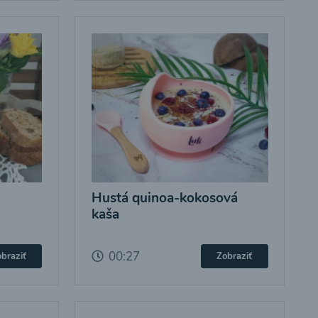
Hustá quinoa-kokosová
kaša
00:27
braziť
Zobraziť