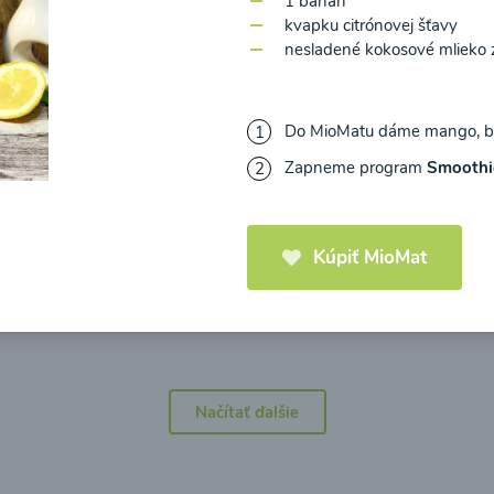
1 banán
kvapku citrónovej šťavy
nesladené kokosové mlieko
Do MioMatu dáme mango, ba
icová polievka s
Brokolicová polievka 
Zapneme program
Smoothi
mi cherry a
syrom
elou od Recepty
Zdravej Kuchyne
Kúpiť MioMat
25
00:25
Zobraziť
Zo
Načítať ďalšie