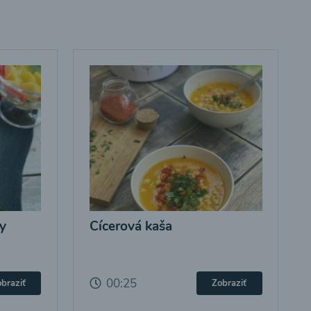
y
Cícerová kaša
00:25
braziť
Zobraziť