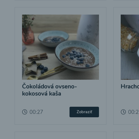
Čokoládová ovseno-
Hracho
kokosová kaša
00:27
00:
Zobraziť