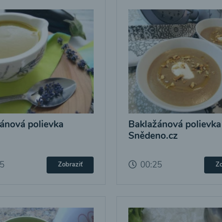
ánová polievka
Baklažánová polievka
Snědeno.cz
25
00:25
Zobraziť
Zo