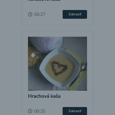
00:27
Zobraziť
Hrachová kaša
00:25
Zobraziť