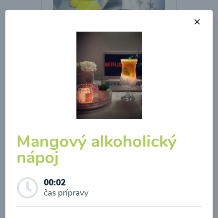
Brokolicová polievka so
syrom
00:25
Zobraziť
Mangový alkoholický
nápoj
Odber noviniek a akcií
00:02
Odoslaním registrácie na Newsletter súhlasím so
čas prípravy
spracovaním osobných údajov pre účely