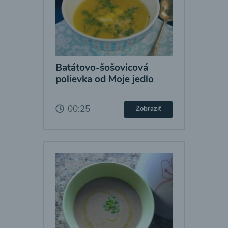
Batátovo-šošovicová
polievka od Moje jedlo
00:25
Zobraziť