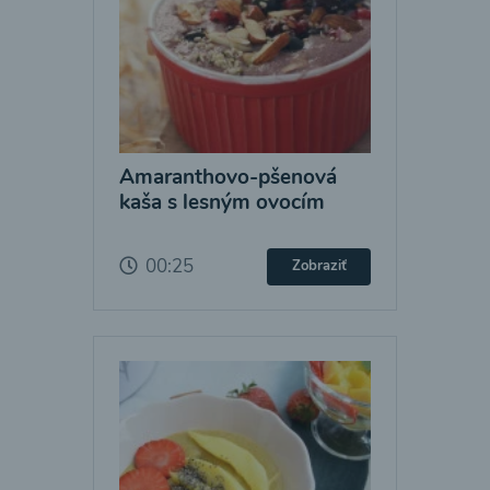
Amaranthovo-pšenová
kaša s lesným ovocím
00:25
Zobraziť