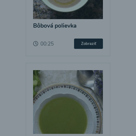
Bôbová polievka
00:25
Zobraziť