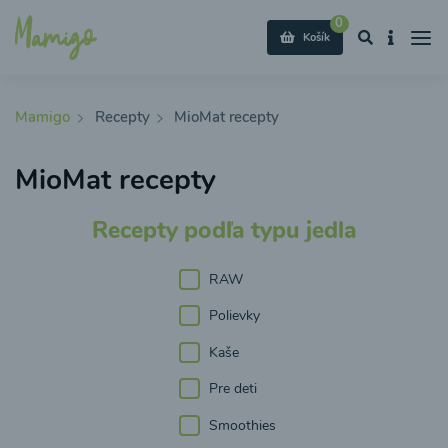
0
Košík
Mamigo
Recepty
MioMat recepty
MioMat recepty
Recepty podľa typu jedla
RAW
Polievky
Kaše
Pre deti
Smoothies