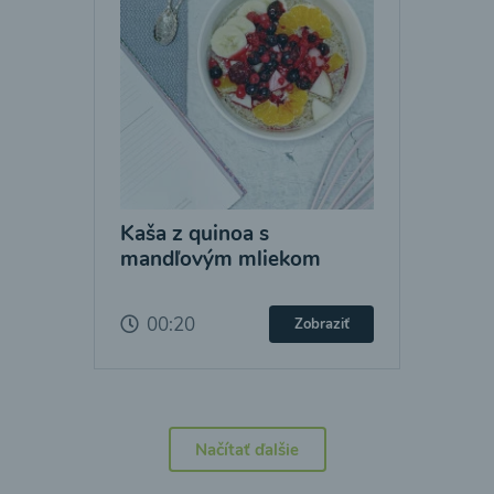
Kaša z quinoa s
mandľovým mliekom
00:20
Zobraziť
Načítať ďalšie