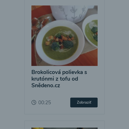
Brokolicová polievka s
krutónmi z tofu od
Snědeno.cz
00:25
Zobraziť