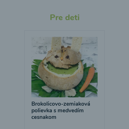
Pre deti
Brokolicovo-zemiaková
polievka s medvedím
cesnakom