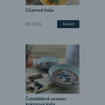
Cícerová kaša
00:25
Zobraziť
Čokoládová ovseno-
kokosová kaša