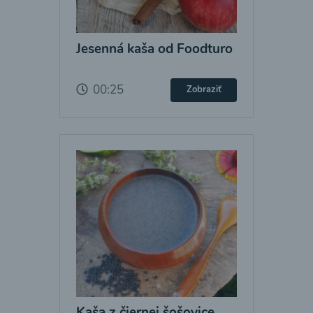
Jesenná kaša od Foodturo
00:25
Zobraziť
Kaša z čiernej šošovice