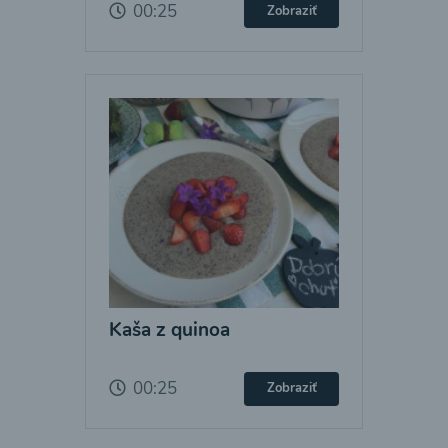
00:25
Zobraziť
Kaša z quinoa
00:25
Zobraziť