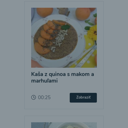
Kaša z quinoa s makom a
marhuľami
00:25
Zobraziť