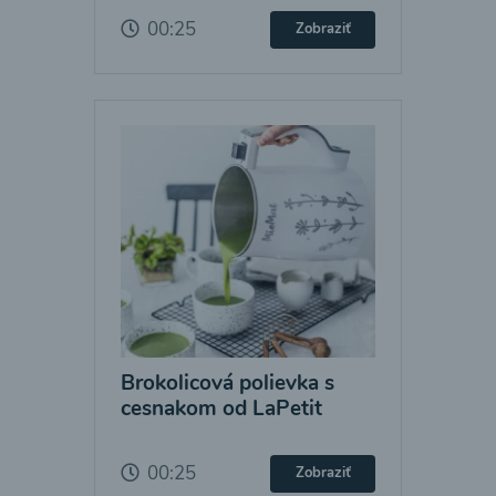
00:25
Zobraziť
Brokolicová polievka s
cesnakom od LaPetit
00:25
Zobraziť