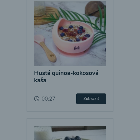
Hustá quinoa-kokosová
kaša
00:27
Zobraziť