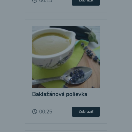
00:15
Zobraziť
Baklažánová polievka
00:25
Zobraziť