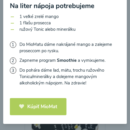
zasielania newsletteru a potvrdzujem, že som si
Na liter nápoja potrebujeme
prečítal(a)
informácie o Ochrane osobných
1 veľké zrelé mango
údajov
a súhlasím s nimi.
1 fľašu prosecca
Brokolicové cappuccino
ružový Tonic alebo minerálku
Súhlasím
00:25
Zobraziť
Do MioMatu dáme nakrájané mango a zalejeme
proseccom po rysku.
Zapneme program
Smoothie
a vymixujeme.
Do pohára dáme ľad, mätu, trochu ružového
Načítať ďalšie
Tonicu/minerálky a dolejeme mangovým
alkoholickým nápojom. Na zdravie!
Kaše
Kúpiť MioMat