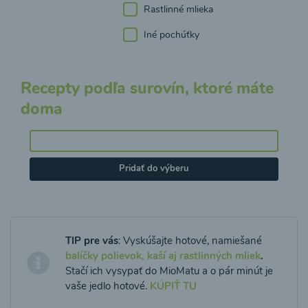
Rastlinné mlieka
Iné pochúťky
Recepty podľa surovín, ktoré máte
doma
Pridať do výberu
TIP pre vás
: Vyskúšajte hotové, namiešané
balíčky polievok, kaší aj rastlinných mliek
.
Stačí ich vysypať do MioMatu a o pár minút je
vaše jedlo hotové.
KÚPIŤ TU