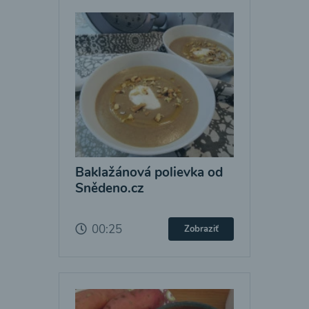
Baklažánová polievka od
Snědeno.cz
00:25
Zobraziť