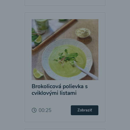
Brokolicová polievka s
cviklovými listami
00:25
Zobraziť