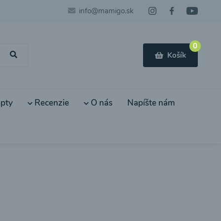
info@mamigo.sk
0
Košík
pty
Recenzie
O nás
Napíšte nám