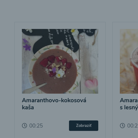
Amaranthovo-kokosová
Amara
kaša
s lesn
00:25
00:
Zobraziť