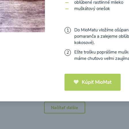
obľúbené rastlinné mlieko
muškátový oriešok
Do MioMatu vložíme ošúpané
pomaranča a zalejeme obľú
icová polievka s
Brokolicová polievka 
kokosové).
mi cherry a
syrom
elou od Recepty
Ešte trošku poprášime muš
Zdravej Kuchyne
máme chuťovo veľmi zaujímav
25
00:25
Zobraziť
Zo
Kúpiť MioMat
Načítať ďalšie