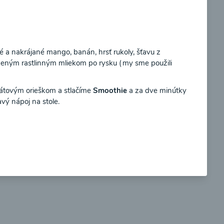
Súhlasím
 a nakrájané mango, banán, hrsť rukoly, šťavu z
beným rastlinným mliekom po rysku (my sme použili
so
Brokolicové cappuccino
kátovým orieškom a stlačíme
Smoothie
a za dve minútky
ý nápoj na stole.
00:25
braziť
Zobraziť