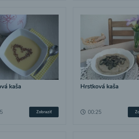
vá kaša
Hrstková kaša
25
00:25
Zobraziť
Zo