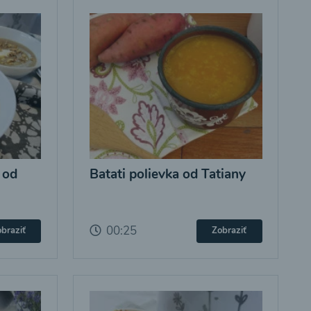
 od
Batati polievka od Tatiany
00:25
braziť
Zobraziť