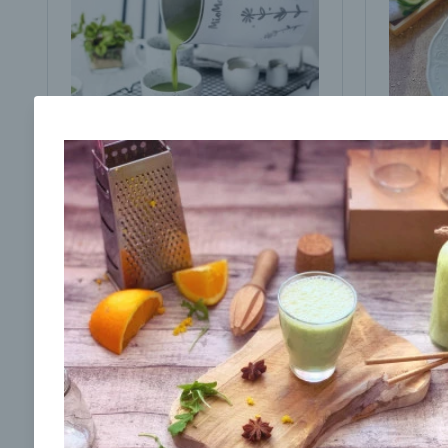
Brokolicová polievka s
Brokol
cesnakom od LaPetit
cviklo
00:25
00:
Zobraziť
Odber noviniek a akcií
Odoslaním registrácie na Newsletter súhlasím s