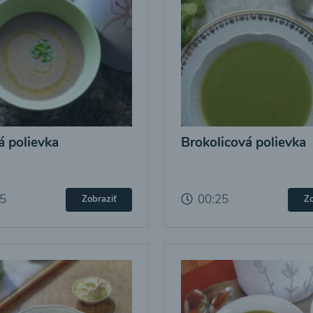
 polievka
Brokolicová polievka
25
00:25
Zobraziť
Zo