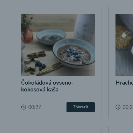
Čokoládová ovseno-
Hracho
kokosová kaša
00:27
00:
Zobraziť