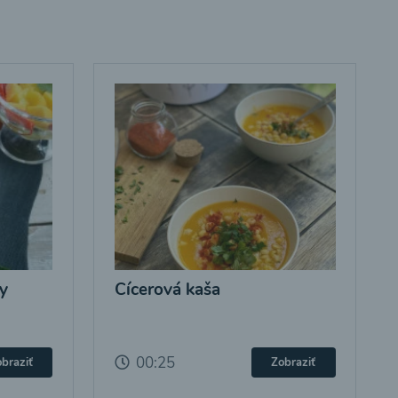
y
Cícerová kaša
00:25
braziť
Zobraziť