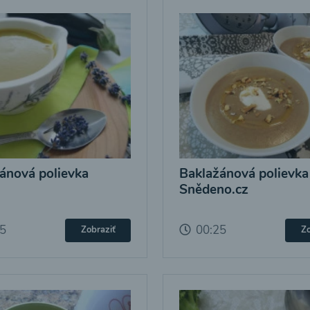
ánová polievka
Baklažánová polievka
Snědeno.cz
25
00:25
Zobraziť
Zo