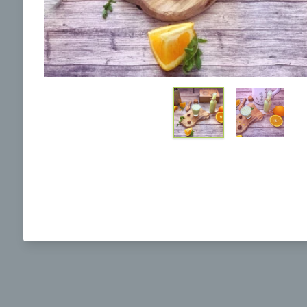
Ochrane osobných údajov
a súhlasím s nimi.
Brokolicová polievka s nivou
Brokol
pečený
mozzar
Mojej 
00:25
00:
Zobraziť