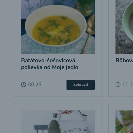
Batátovo-šošovicová
Bôbová
polievka od Moje jedlo
00:25
00:
Zobraziť