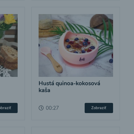
Hustá quinoa-kokosová
kaša
00:27
braziť
Zobraziť