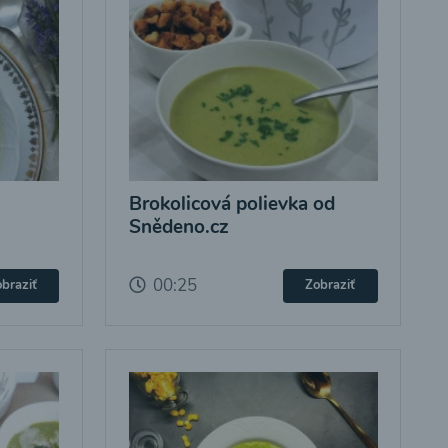
Brokolicová polievka od
Snědeno.cz
00:25
braziť
Zobraziť