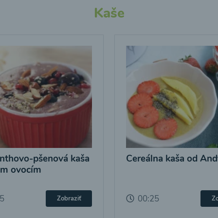
Kaše
nthovo-pšenová kaša
Cereálna kaša od And
ým ovocím
25
00:25
Zobraziť
Zo