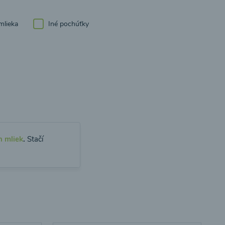
mlieka
Iné pochúťky
h mliek
.
Stačí