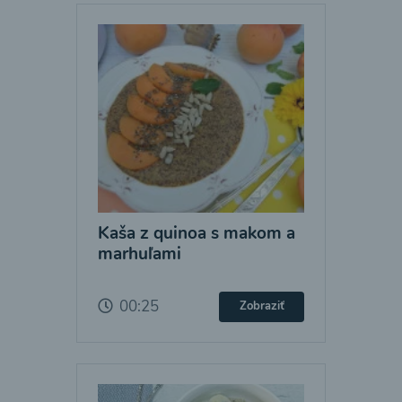
Kaša z quinoa s makom a
marhuľami
00:25
Zobraziť