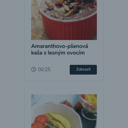
Amaranthovo-pšenová
kaša s lesným ovocím
00:25
Zobraziť