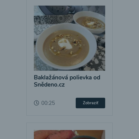
Baklažánová polievka od
Snědeno.cz
00:25
Zobraziť