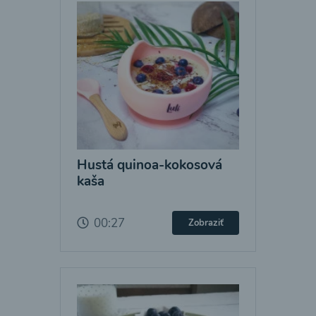
Hustá quinoa-kokosová
kaša
00:27
Zobraziť