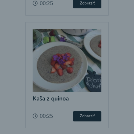
00:25
Zobraziť
Kaša z quinoa
00:25
Zobraziť