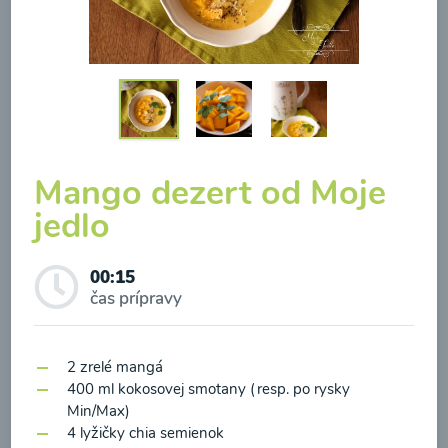
Brokolicová polievka so
syrom
Mango dezert od Moje
00:25
jedlo
Zobraziť
00:15
čas prípravy
Odber noviniek a akcií
2 zrelé mangá
400 ml kokosovej smotany (resp. po rysky
Odoslaním registrácie na Newsletter súhlasím so
Min/Max)
spracovaním osobných údajov pre účely
4 lyžičky chia semienok