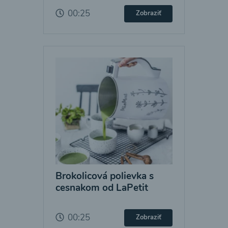
00:25
Zobraziť
Brokolicová polievka s
cesnakom od LaPetit
00:25
Zobraziť