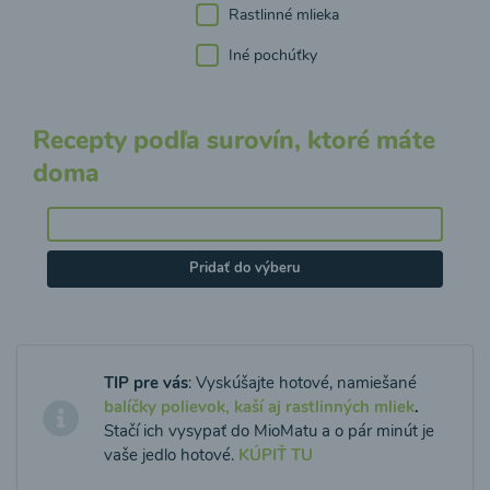
Rastlinné mlieka
Iné pochúťky
Recepty podľa surovín, ktoré máte
doma
Pridať do výberu
TIP pre vás
: Vyskúšajte hotové, namiešané
balíčky polievok, kaší aj rastlinných mliek
.
Stačí ich vysypať do MioMatu a o pár minút je
vaše jedlo hotové.
KÚPIŤ TU