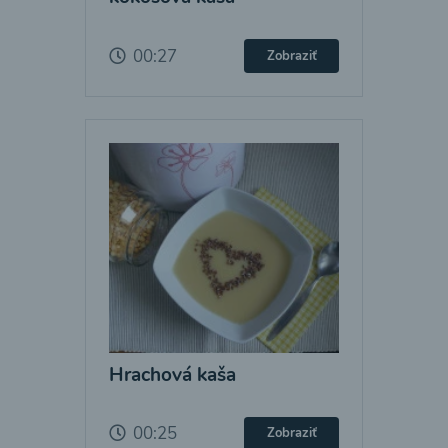
00:27
Zobraziť
Hrachová kaša
00:25
Zobraziť