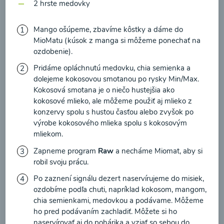
zasielania newsletteru a potvrdzujem, že som si
2 hrste medovky
prečítal(a)
informácie o Ochrane osobných
Mango ošúpeme, zbavíme kôstky a dáme do
údajov
a súhlasím s nimi.
Brokolicové cappuccino
MioMatu (kúsok z manga si môžeme ponechať na
ozdobenie).
Súhlasím
Pridáme opláchnutú medovku, chia semienka a
00:25
Zobraziť
dolejeme kokosovou smotanou po rysky Min/Max.
Kokosová smotana je o niečo hustejšia ako
kokosové mlieko, ale môžeme použiť aj mlieko z
konzervy spolu s hustou časťou alebo zvyšok po
výrobe kokosového mlieka spolu s kokosovým
Načítať ďalšie
mliekom.
Zapneme program
Raw
a necháme Miomat, aby si
robil svoju prácu.
Kaše
Po zaznení signálu dezert naservírujeme do misiek,
ozdobíme podľa chuti, napríklad kokosom, mangom,
chia semienkami, medovkou a podávame. Môžeme
ho pred podávaním zachladiť. Môžete si ho
naservírovať aj do pohárika a vziať so sebou do