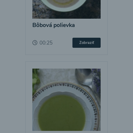
Bôbová polievka
00:25
Zobraziť