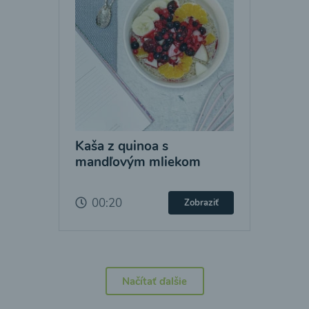
Kaša z quinoa s
mandľovým mliekom
00:20
Zobraziť
Načítať ďalšie