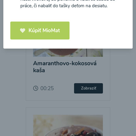
práce, či nabaliť do tašky deťom na desiatu.
Kúpiť MioMat
Amaranthovo-kokosová
kaša
00:25
Zobraziť