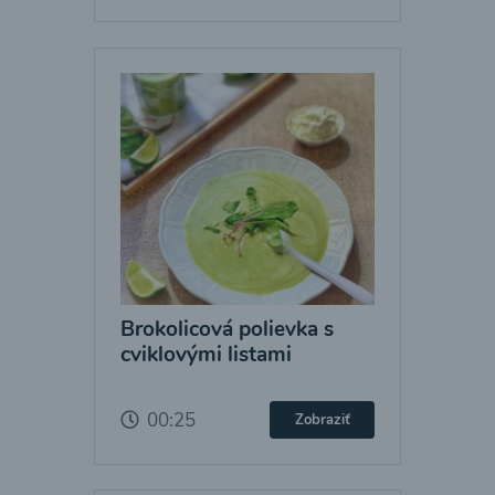
Brokolicová polievka s
cviklovými listami
00:25
Zobraziť