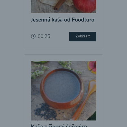
Jesenná kaša od Foodturo
00:25
Zobraziť
Kaša z čiernej šošovice