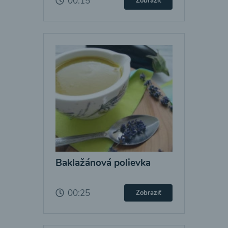
00:15
Zobraziť
Baklažánová polievka
00:25
Zobraziť