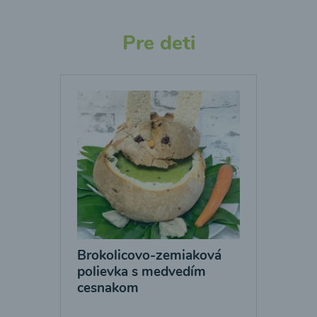
Pre deti
Brokolicovo-zemiaková
polievka s medvedím
cesnakom