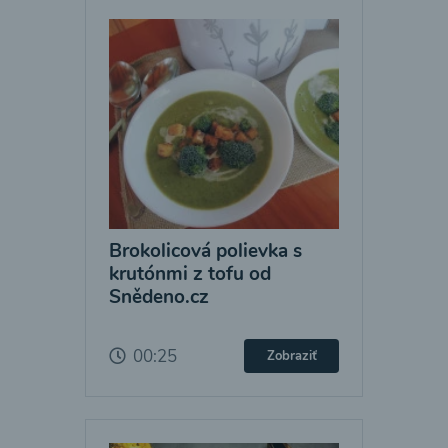
Brokolicová polievka s
krutónmi z tofu od
Snědeno.cz
00:25
Zobraziť