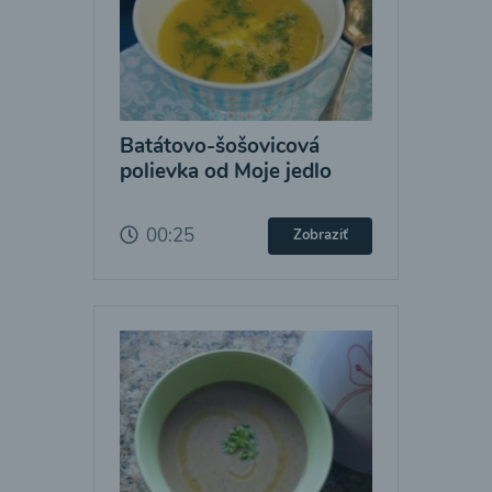
Batátovo-šošovicová
polievka od Moje jedlo
00:25
Zobraziť