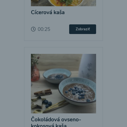
Cícerová kaša
00:25
Zobraziť
Čokoládová ovseno-
kokosová kaša