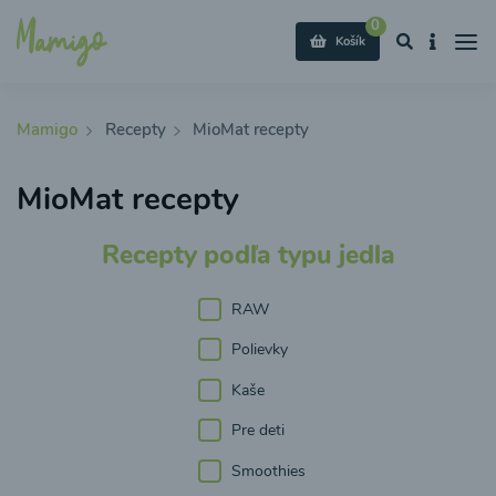
0
Košík
Mamigo
Recepty
MioMat recepty
MioMat recepty
Recepty podľa typu jedla
RAW
Polievky
Kaše
Pre deti
Smoothies