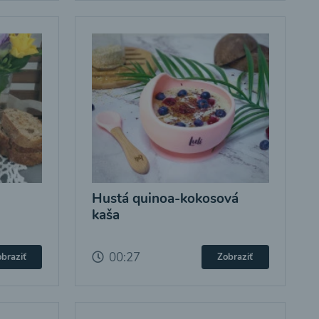
Hustá quinoa-kokosová
kaša
00:27
braziť
Zobraziť