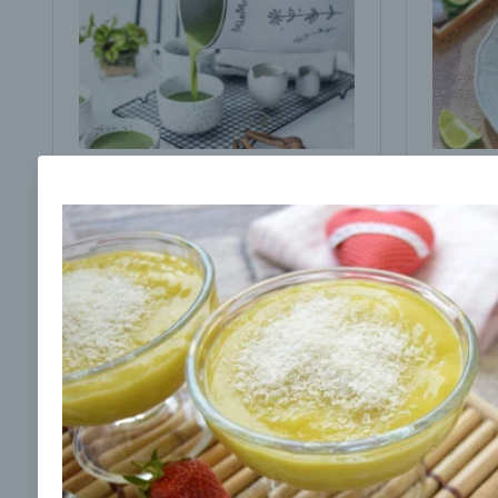
Brokolicová polievka s
Brokol
cesnakom od LaPetit
cviklo
00:25
00:
Zobraziť
Odber noviniek a akcií
Odoslaním registrácie na Newsletter súhlasím s