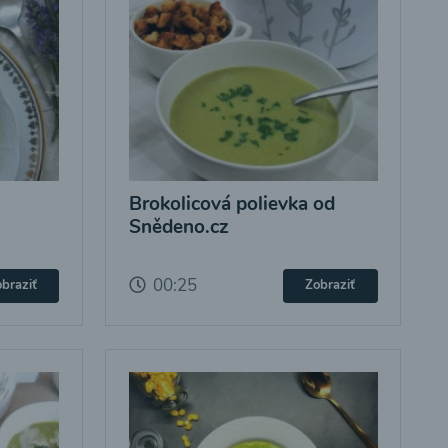
Brokolicová polievka od
Snědeno.cz
00:25
braziť
Zobraziť