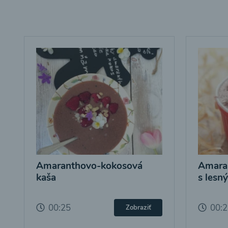
Amaranthovo-kokosová
Amara
kaša
s lesn
00:25
00:
Zobraziť