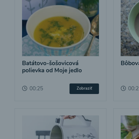
Batátovo-šošovicová
Bôbová
polievka od Moje jedlo
00:25
00:
Zobraziť