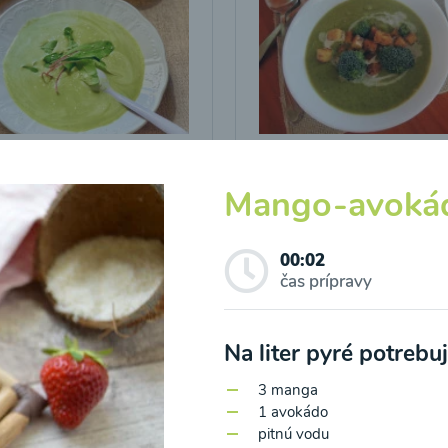
icová polievka s
Brokolicová polievka 
vými listami
krutónmi z tofu od
Mango-avokád
Snědeno.cz
00:02
25
00:25
Zobraziť
Zo
čas prípravy
Na liter pyré potreb
3 manga
1 avokádo
pitnú vodu
o spracovaním osobných údajov pre účely zasielania newsletteru a 