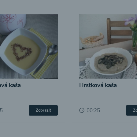
vá kaša
Hrstková kaša
25
00:25
Zobraziť
Zo