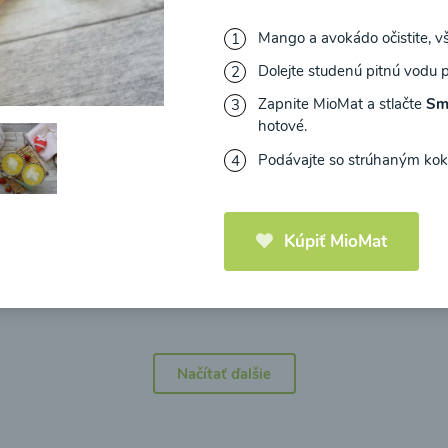
Mango a avokádo očistite, v
Dolejte studenú pitnú vodu 
Zapnite MioMat a stlačte
Sm
hotové.
icová polievka s
Brokolicová polievka 
mi cherry a
syrom
Podávajte so strúhaným koko
elou od Recepty
Zdravej Kuchyne
Kúpiť MioMat
25
00:25
Zobraziť
Zo
Načítať ďalšie