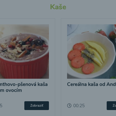
Kaše
nthovo-pšenová kaša
Cereálna kaša od And
ým ovocím
25
00:25
Zobraziť
Zo