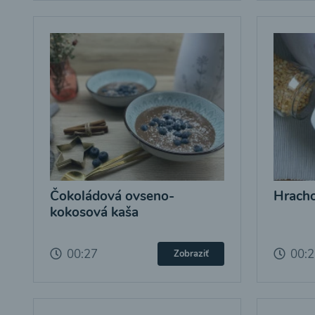
Čokoládová ovseno-
Hracho
kokosová kaša
00:27
00:
Zobraziť