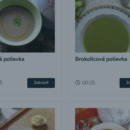
 polievka
Brokolicová polievka
25
00:25
Zobraziť
Zo