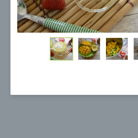
Ochrane osobných údajov
a súhlasím s nimi.
Brokolicová polievka s nivou
Brokol
pečený
mozzar
Mojej 
00:25
00:
Zobraziť