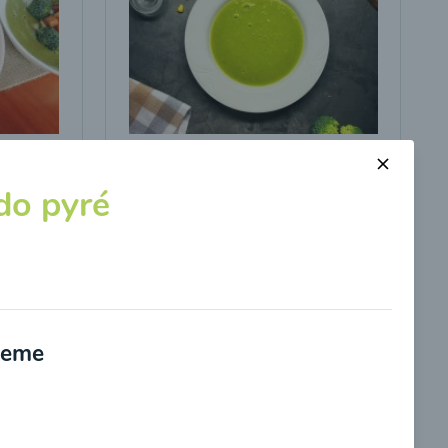
s
Brokolicová polievka s
kukuricou
o pyré
00:25
braziť
Zobraziť
ujeme
potvrdzujem, že som si prečítal(a)
informácie o