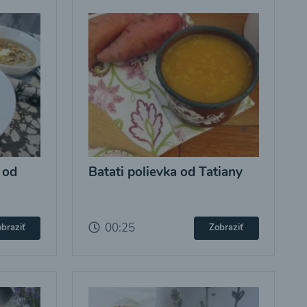
 od
Batati polievka od Tatiany
00:25
braziť
Zobraziť