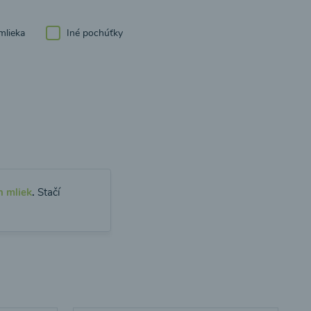
mlieka
Iné pochúťky
h mliek
.
Stačí