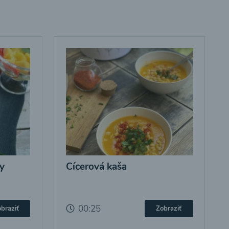
y
Cícerová kaša
00:25
braziť
Zobraziť