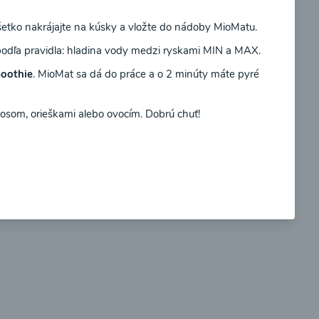
šetko nakrájajte na kúsky a vložte do nádoby MioMatu.
Súhlasím
podľa pravidla: hladina vody medzi ryskami MIN a MAX.
oothie
. MioMat sa dá do práce a o 2 minúty máte pyré
so
Brokolicové cappuccino
som, orieškami alebo ovocím. Dobrú chuť!
00:25
braziť
Zobraziť