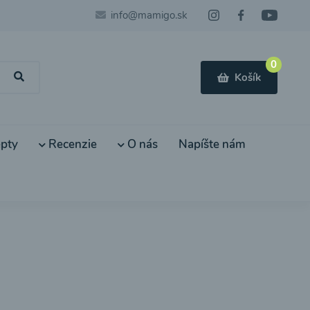
info@mamigo.sk
0
Košík
pty
Recenzie
O nás
Napíšte nám