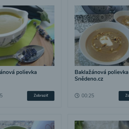
ánová polievka
Baklažánová polievka
Snědeno.cz
25
00:25
Zobraziť
Zo