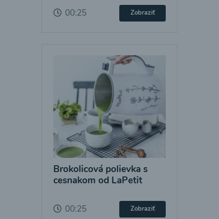
00:25
Zobraziť
Brokolicová polievka s
cesnakom od LaPetit
00:25
Zobraziť