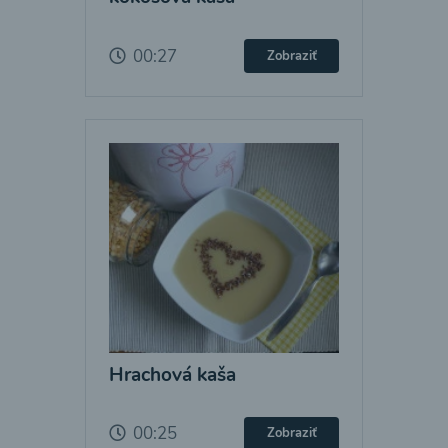
00:27
Zobraziť
Hrachová kaša
00:25
Zobraziť