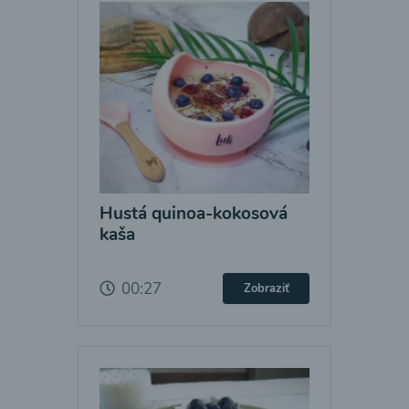
Hustá quinoa-kokosová
kaša
00:27
Zobraziť