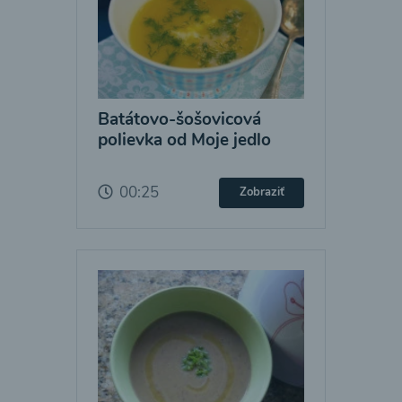
Batátovo-šošovicová
polievka od Moje jedlo
00:25
Zobraziť