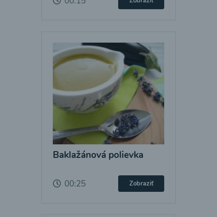
00:15
Zobraziť
Baklažánová polievka
00:25
Zobraziť