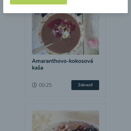
Amaranthovo-kokosová
kaša
00:25
Zobraziť