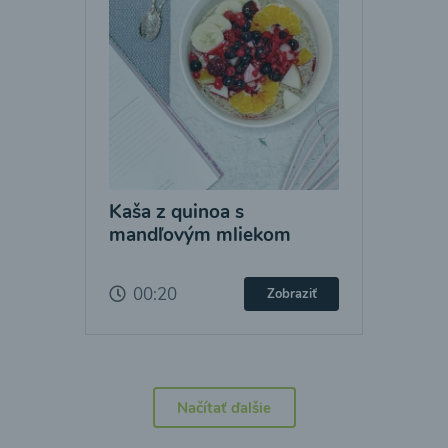
Kaša z quinoa s
mandľovým mliekom
00:20
Zobraziť
Načítať ďalšie