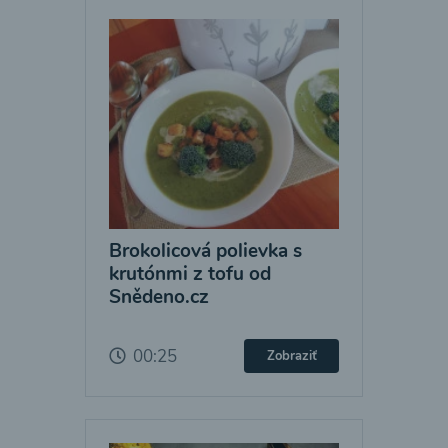
Brokolicová polievka s
krutónmi z tofu od
Snědeno.cz
00:25
Zobraziť