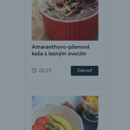
Amaranthovo-pšenová
kaša s lesným ovocím
00:25
Zobraziť