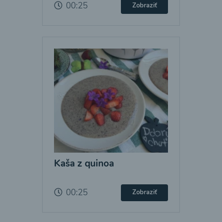
00:25
Zobraziť
Kaša z quinoa
00:25
Zobraziť