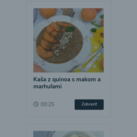
Kaša z quinoa s makom a
marhuľami
00:25
Zobraziť