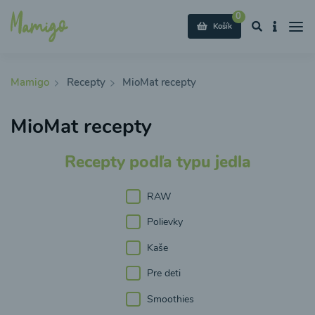
0
Košík
Mamigo
Recepty
MioMat recepty
MioMat recepty
Recepty podľa typu jedla
RAW
Polievky
Kaše
Pre deti
Smoothies