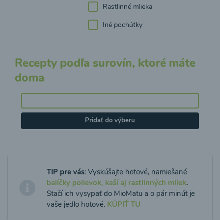
Rastlinné mlieka
Iné pochúťky
Recepty podľa surovín, ktoré máte
doma
Pridať do výberu
TIP pre vás
: Vyskúšajte hotové, namiešané
balíčky polievok, kaší aj rastlinných mliek
.
Stačí ich vysypať do MioMatu a o pár minút je
vaše jedlo hotové.
KÚPIŤ TU