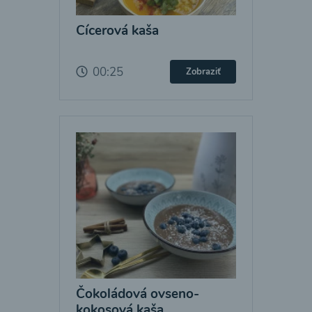
Cícerová kaša
00:25
Zobraziť
Čokoládová ovseno-
kokosová kaša