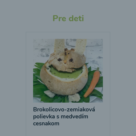
Pre deti
Brokolicovo-zemiaková
polievka s medvedím
cesnakom