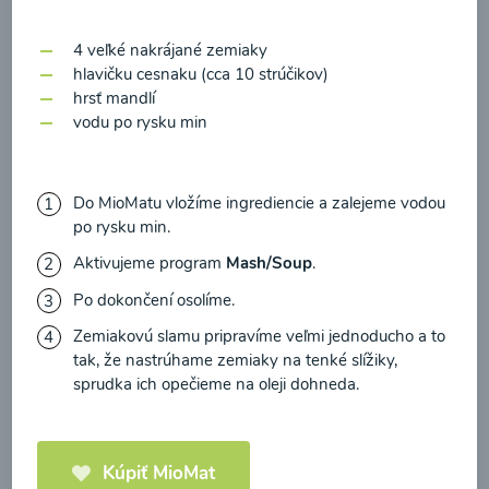
zasielania newsletteru a potvrdzujem, že som si
prečítal(a)
informácie o Ochrane osobných
4 veľké nakrájané zemiaky
údajov
a súhlasím s nimi.
hlavičku cesnaku (cca 10 strúčikov)
Brokolicové cappuccino
hrsť mandlí
Súhlasím
vodu po rysku min
00:25
Zobraziť
Do MioMatu vložíme ingrediencie a zalejeme vodou
po rysku min.
Aktivujeme program
Mash/Soup
.
Načítať ďalšie
Po dokončení osolíme.
Zemiakovú slamu pripravíme veľmi jednoducho a to
tak, že nastrúhame zemiaky na tenké slížiky,
Kaše
sprudka ich opečieme na oleji dohneda.
Kúpiť MioMat