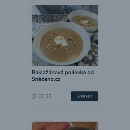
Baklažánová polievka od
Snědeno.cz
00:25
Zobraziť