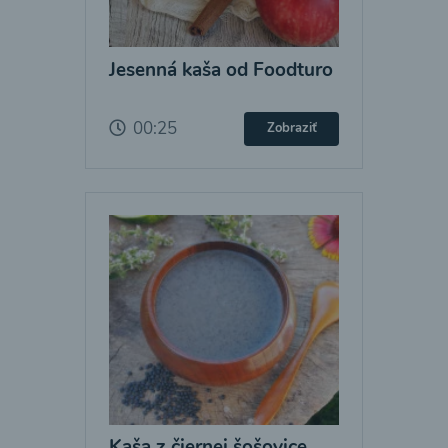
Jesenná kaša od Foodturo
00:25
Zobraziť
Kaša z čiernej šošovice