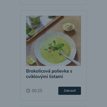
Brokolicová polievka s
cviklovými listami
00:25
Zobraziť