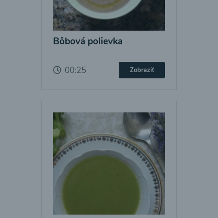
Bôbová polievka
00:25
Zobraziť