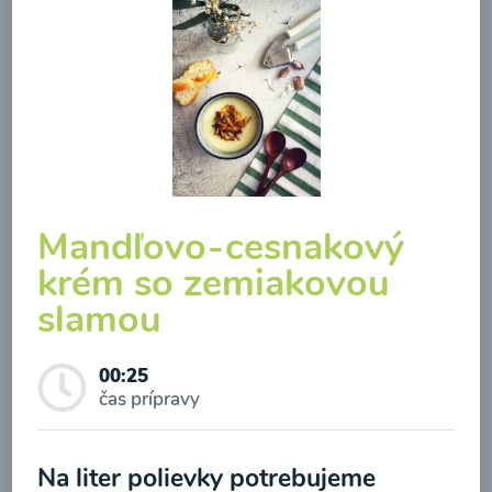
Brokolicová polievka so
syrom
00:25
Mandľovo-cesnakový
Zobraziť
krém so zemiakovou
slamou
Odber noviniek a akcií
00:25
čas prípravy
Odoslaním registrácie na Newsletter súhlasím so
spracovaním osobných údajov pre účely
Na liter polievky potrebujeme