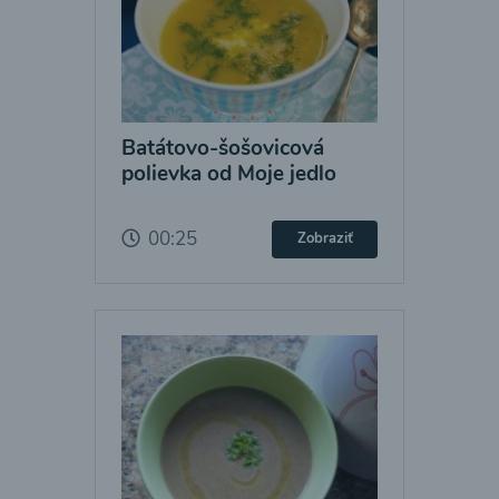
Batátovo-šošovicová
polievka od Moje jedlo
00:25
Zobraziť