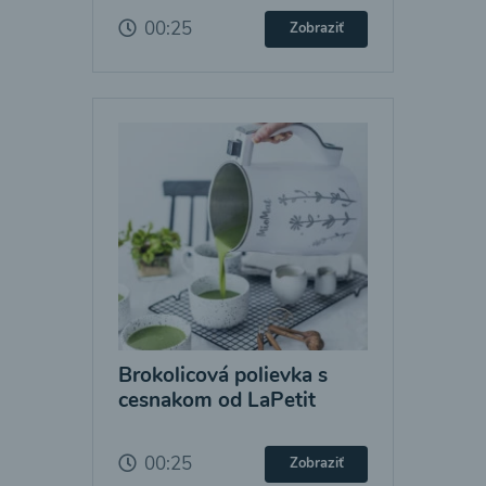
00:25
Zobraziť
Brokolicová polievka s
cesnakom od LaPetit
00:25
Zobraziť