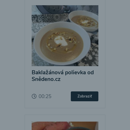
Baklažánová polievka od
Snědeno.cz
00:25
Zobraziť