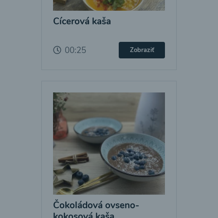
Cícerová kaša
00:25
Zobraziť
Čokoládová ovseno-
kokosová kaša