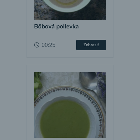
Bôbová polievka
00:25
Zobraziť