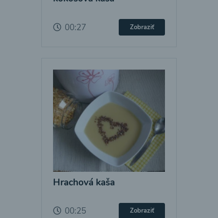
00:27
Zobraziť
Hrachová kaša
00:25
Zobraziť