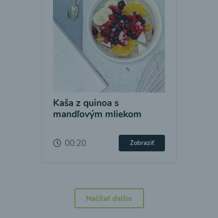
Kaša z quinoa s
mandľovým mliekom
00:20
Zobraziť
Načítať ďalšie