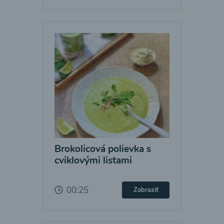
Brokolicová polievka s
cviklovými listami
00:25
Zobraziť