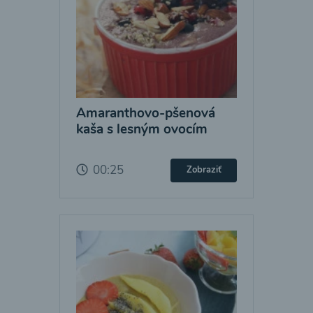
Amaranthovo-pšenová
kaša s lesným ovocím
00:25
Zobraziť