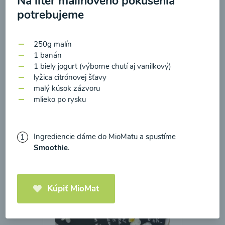
Na liter malinového pokušenia
zasielania newsletteru a potvrdzujem, že som si
potrebujeme
prečítal(a)
informácie o Ochrane osobných
údajov
a súhlasím s nimi.
Brokolicové cappuccino
250g malín
Súhlasím
1 banán
1 biely jogurt (výborne chutí aj vanilkový)
00:25
Zobraziť
lyžica citrónovej šťavy
malý kúsok zázvoru
mlieko po rysku
Načítať ďalšie
Ingrediencie dáme do MioMatu a spustíme
Smoothie
.
Kaše
Kúpiť MioMat