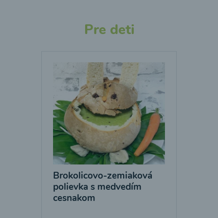
Pre deti
Brokolicovo-zemiaková
polievka s medvedím
cesnakom