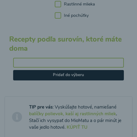
Rastlinné mlieka
Iné pochúťky
Recepty podľa surovín, ktoré máte
doma
Pridať do výberu
TIP pre vás
: Vyskúšajte hotové, namiešané
balíčky polievok, kaší aj rastlinných mliek
.
Stačí ich vysypať do MioMatu a o pár minút je
vaše jedlo hotové.
KÚPIŤ TU