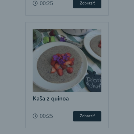
00:25
Zobraziť
Kaša z quinoa
00:25
Zobraziť