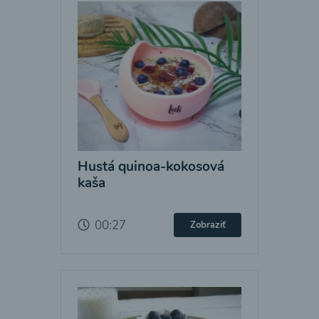
Hustá quinoa-kokosová
kaša
00:27
Zobraziť