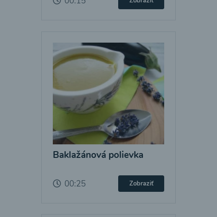
00:15
Zobraziť
Baklažánová polievka
00:25
Zobraziť