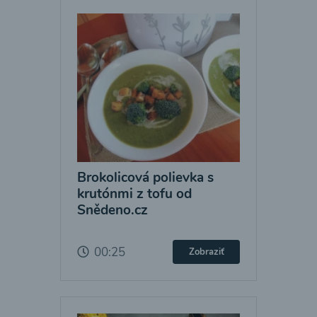
Brokolicová polievka s
krutónmi z tofu od
Snědeno.cz
00:25
Zobraziť