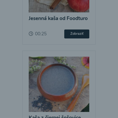
Jesenná kaša od Foodturo
00:25
Zobraziť
Kaša z čiernej šošovice