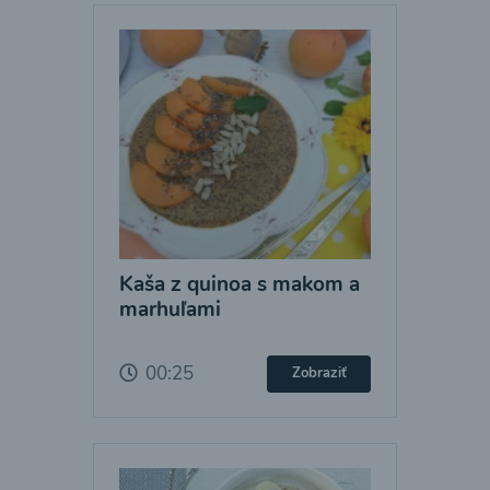
Kaša z quinoa s makom a
marhuľami
00:25
Zobraziť