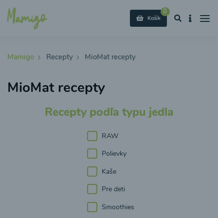
0
Košík
Mamigo
Recepty
MioMat recepty
MioMat recepty
Recepty podľa typu jedla
RAW
Polievky
Kaše
Pre deti
Smoothies