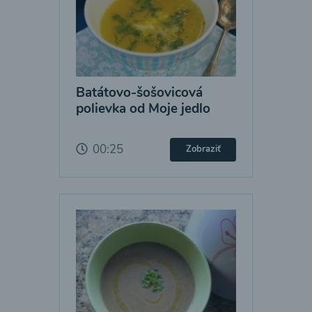
Batátovo-šošovicová
polievka od Moje jedlo
00:25
Zobraziť