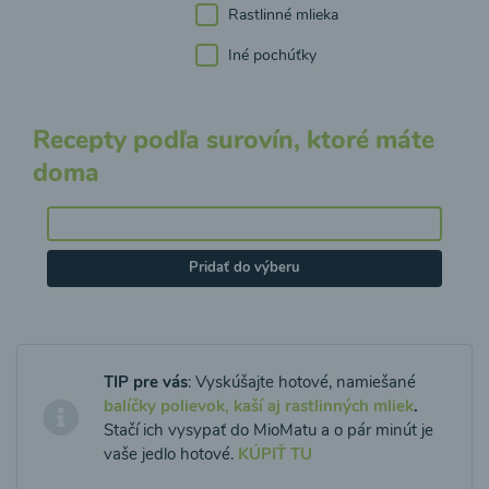
Rastlinné mlieka
Iné pochúťky
Recepty podľa surovín, ktoré máte
doma
Pridať do výberu
TIP pre vás
: Vyskúšajte hotové, namiešané
balíčky polievok, kaší aj rastlinných mliek
.
Stačí ich vysypať do MioMatu a o pár minút je
vaše jedlo hotové.
KÚPIŤ TU