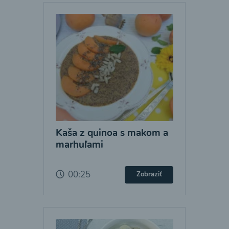
Kaša z quinoa s makom a
marhuľami
00:25
Zobraziť