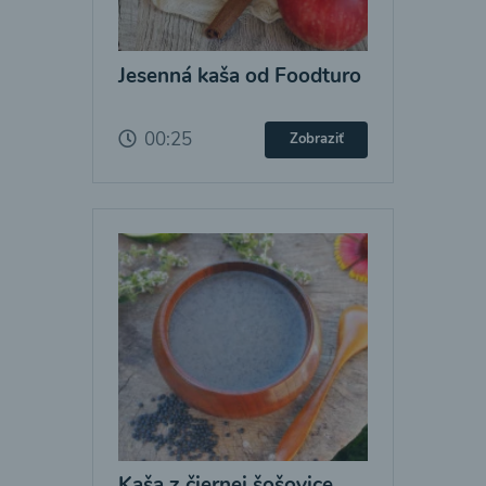
Jesenná kaša od Foodturo
00:25
Zobraziť
Kaša z čiernej šošovice