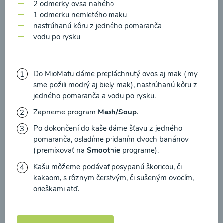
zasielania newsletteru a potvrdzujem, že som si
2 odmerky ovsa nahého
1 odmerku nemletého maku
prečítal(a)
informácie o Ochrane osobných
nastrúhanú kôru z jedného pomaranča
údajov
a súhlasím s nimi.
vodu po rysku
Brokolicové cappuccino
Súhlasím
00:25
Zobraziť
Do MioMatu dáme prepláchnutý ovos aj mak (my
sme požili modrý aj biely mak), nastrúhanú kôru z
jedného pomaranča a vodu po rysku.
Zapneme program
Mash/Soup
.
Načítať ďalšie
Po dokončení do kaše dáme šťavu z jedného
pomaranča, osladíme pridaním dvoch banánov
(premixovať na
Smoothie
programe).
Kašu môžeme podávať posypanú škoricou, či
Kaše
kakaom, s rôznym čerstvým, či sušeným ovocím,
orieškami atď.