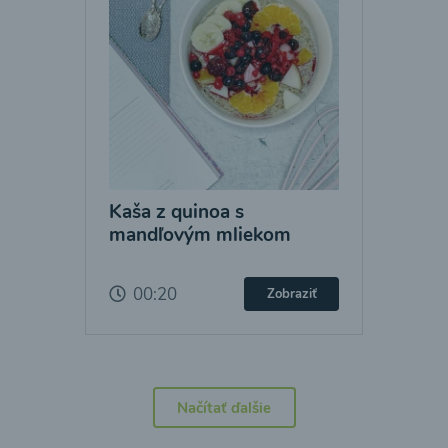
Kaša z quinoa s
mandľovým mliekom
00:20
Zobraziť
Načítať ďalšie