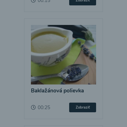
00:15
Zobraziť
Baklažánová polievka
00:25
Zobraziť