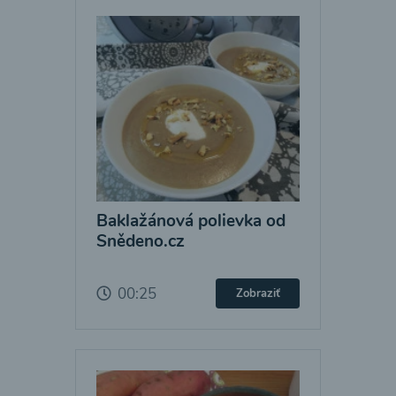
Baklažánová polievka od
Snědeno.cz
00:25
Zobraziť