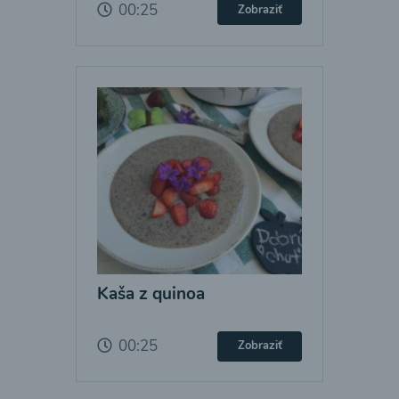
00:25
Zobraziť
Kaša z quinoa
00:25
Zobraziť