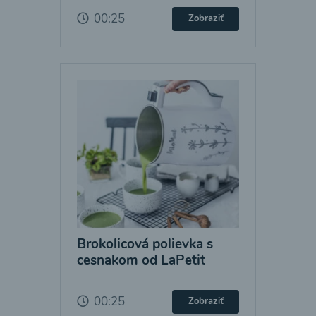
00:25
Zobraziť
Brokolicová polievka s
cesnakom od LaPetit
00:25
Zobraziť