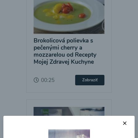
Brokolicová polievka s
pečenými cherry a
mozzarelou od Recepty
Mojej Zdravej Kuchyne
00:25
Zobraziť