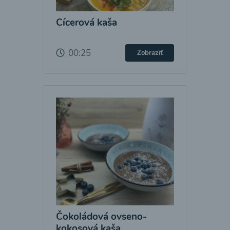
Cícerová kaša
00:25
Zobraziť
Čokoládová ovseno-
kokosová kaša