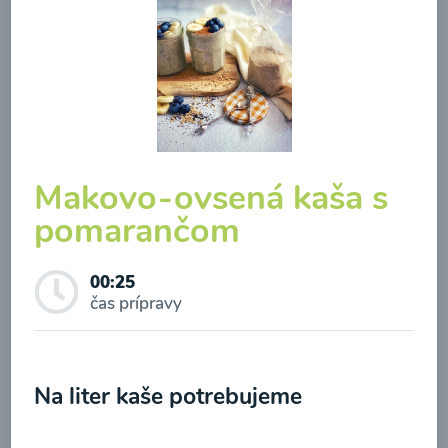
Brokolicová polievka so
syrom
Makovo-ovsená kaša s
00:25
Zobraziť
pomarančom
00:25
čas prípravy
Odber noviniek a akcií
Na liter kaše potrebujeme
Odoslaním registrácie na Newsletter súhlasím so
spracovaním osobných údajov pre účely