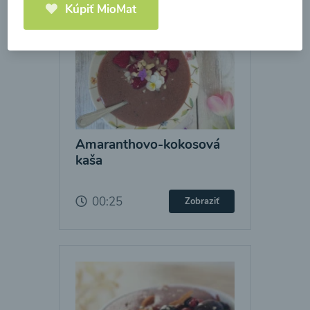
Kúpiť MioMat
Amaranthovo-kokosová
kaša
00:25
Zobraziť