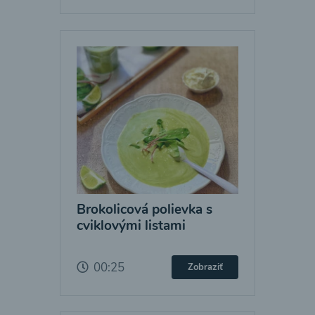
Brokolicová polievka s
cviklovými listami
00:25
Zobraziť