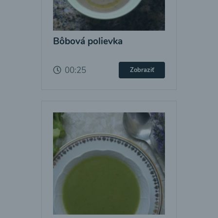
Bôbová polievka
00:25
Zobraziť