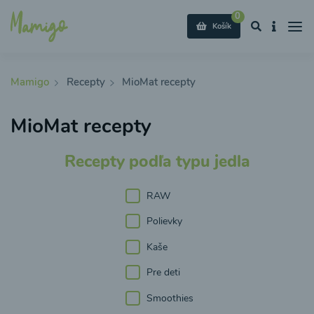
0
Košík
Mamigo
Recepty
MioMat recepty
MioMat recepty
Recepty podľa typu jedla
RAW
Polievky
Kaše
Pre deti
Smoothies