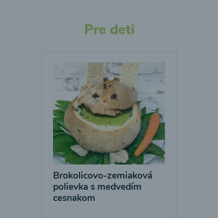
Pre deti
Brokolicovo-zemiaková
polievka s medvedím
cesnakom