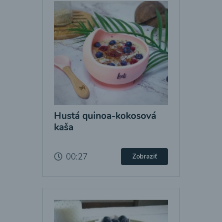
Hustá quinoa-kokosová
kaša
00:27
Zobraziť