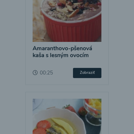
Amaranthovo-pšenová
kaša s lesným ovocím
00:25
Zobraziť