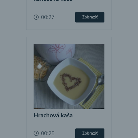
00:27
Zobraziť
Hrachová kaša
00:25
Zobraziť