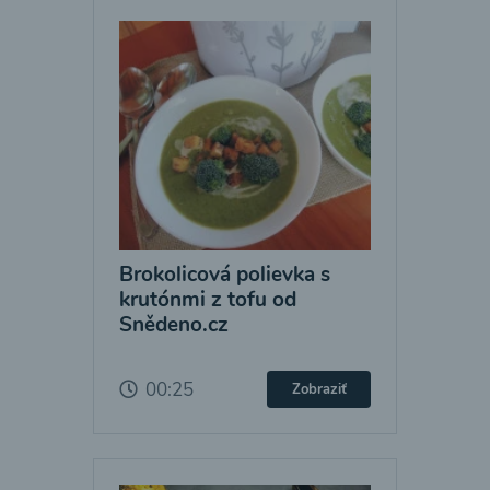
Brokolicová polievka s
krutónmi z tofu od
Snědeno.cz
00:25
Zobraziť