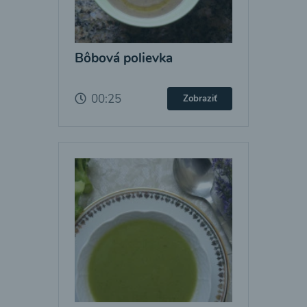
Bôbová polievka
00:25
Zobraziť