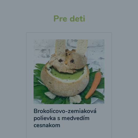
Pre deti
Brokolicovo-zemiaková
polievka s medvedím
cesnakom