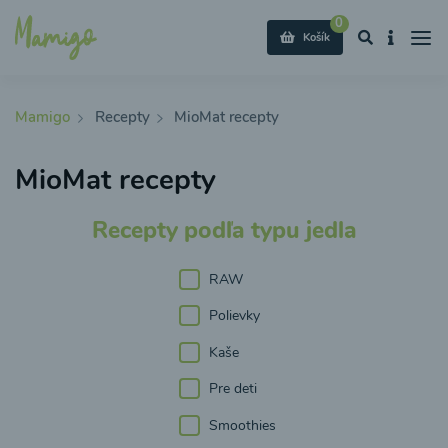
0
Košík
Mamigo
Recepty
MioMat recepty
MioMat recepty
Recepty podľa typu jedla
RAW
Polievky
Kaše
Pre deti
Smoothies