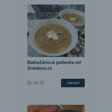
Baklažánová polievka od
Snědeno.cz
00:25
Zobraziť