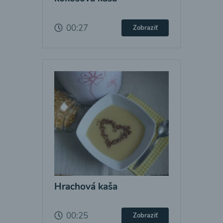
00:27
Zobraziť
Hrachová kaša
00:25
Zobraziť