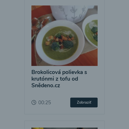
Brokolicová polievka s
krutónmi z tofu od
Snědeno.cz
00:25
Zobraziť