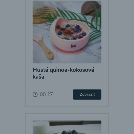
Hustá quinoa-kokosová
kaša
00:27
Zobraziť