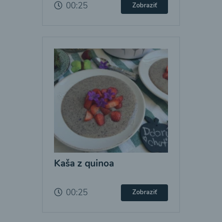
00:25
Zobraziť
Kaša z quinoa
00:25
Zobraziť