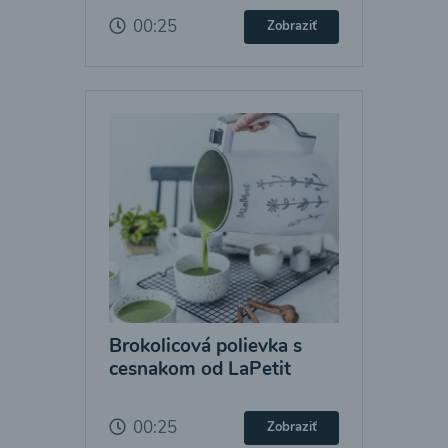
00:25
Zobraziť
Brokolicová polievka s
cesnakom od LaPetit
00:25
Zobraziť