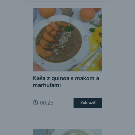
Kaša z quinoa s makom a
marhuľami
00:25
Zobraziť