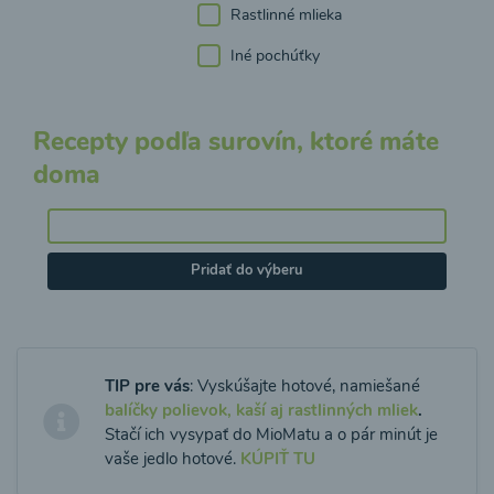
Rastlinné mlieka
Iné pochúťky
Recepty podľa surovín, ktoré máte
doma
Pridať do výberu
TIP pre vás
: Vyskúšajte hotové, namiešané
balíčky polievok, kaší aj rastlinných mliek
.
Stačí ich vysypať do MioMatu a o pár minút je
vaše jedlo hotové.
KÚPIŤ TU