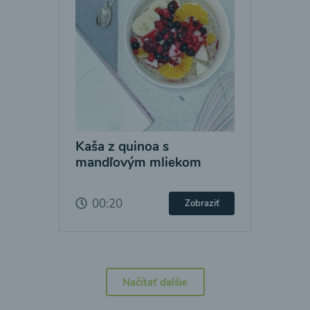
Kaša z quinoa s
mandľovým mliekom
00:20
Zobraziť
Načítať ďalšie