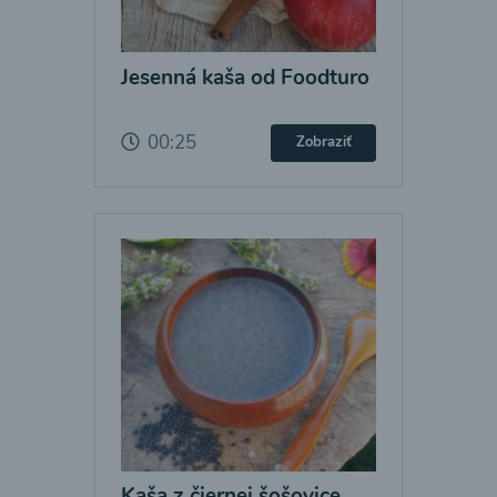
Jesenná kaša od Foodturo
00:25
Zobraziť
Kaša z čiernej šošovice