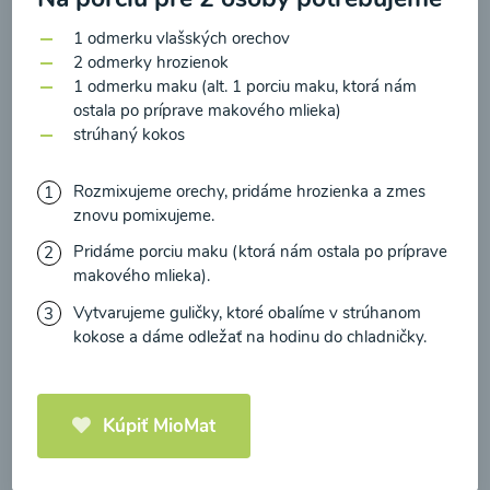
zasielania newsletteru a potvrdzujem, že som si
prečítal(a)
informácie o Ochrane osobných
1 odmerku vlašských orechov
2 odmerky hrozienok
údajov
a súhlasím s nimi.
1 odmerku maku (alt. 1 porciu maku, ktorá nám
Brokolicové cappuccino
ostala po príprave makového mlieka)
Súhlasím
strúhaný kokos
00:25
Zobraziť
Rozmixujeme orechy, pridáme hrozienka a zmes
znovu pomixujeme.
Pridáme porciu maku (ktorá nám ostala po príprave
makového mlieka).
Načítať ďalšie
Vytvarujeme guličky, ktoré obalíme v strúhanom
kokose a dáme odležať na hodinu do chladničky.
Kaše
Kúpiť MioMat