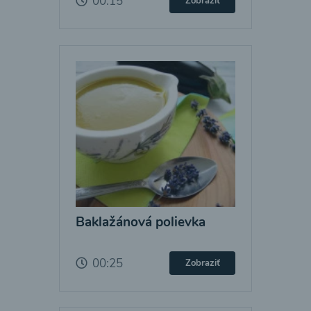
00:15
Zobraziť
Baklažánová polievka
00:25
Zobraziť