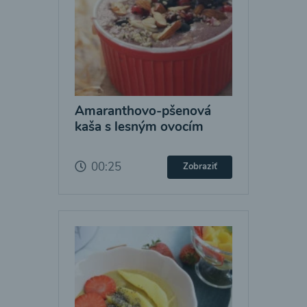
Amaranthovo-pšenová
kaša s lesným ovocím
00:25
Zobraziť