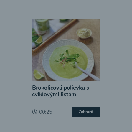
Brokolicová polievka s
cviklovými listami
00:25
Zobraziť