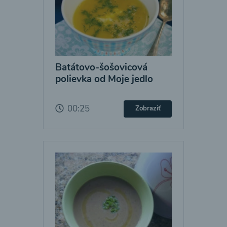
Batátovo-šošovicová
polievka od Moje jedlo
00:25
Zobraziť