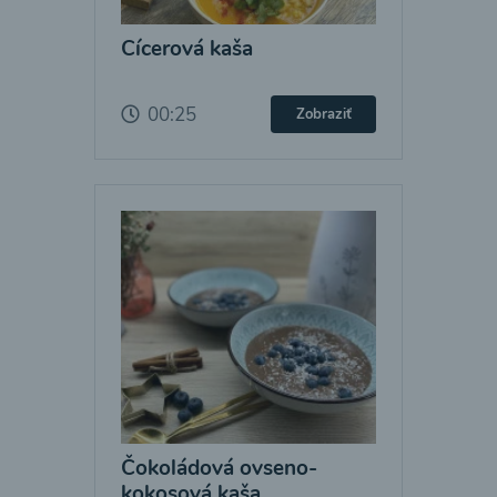
Cícerová kaša
00:25
Zobraziť
Čokoládová ovseno-
kokosová kaša