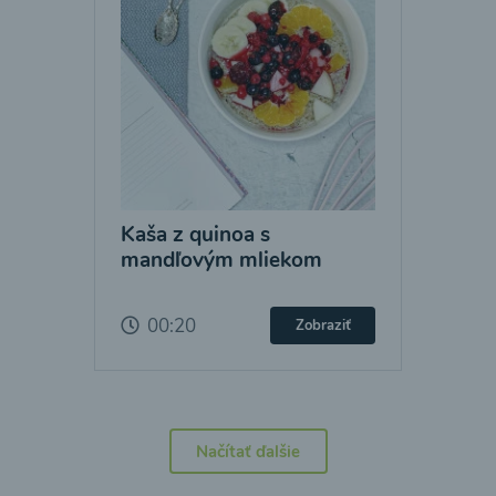
Kaša z quinoa s
mandľovým mliekom
00:20
Zobraziť
Načítať ďalšie