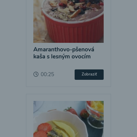
Amaranthovo-pšenová
kaša s lesným ovocím
00:25
Zobraziť