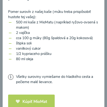
zasielania newsletteru a potvrdzujem, že som si
prečítal(a)
informácie o Ochrane osobných
Pomer surovín z našej kaše (múku treba prispôsobiť
údajov
a súhlasím s nimi.
hustote tej vašej):
Brokolicové cappuccino
500 ml kaše z MioMatu (napríklad ryžovo-ovsená s
Súhlasím
makom)
2 vajíčka
00:25
Zobraziť
cca 100 g múky (80g špaldová a 20g kokosová)
štipka soli
vanilkový cukor
1/2 kypriaceho prášku
80 ml oleja
Načítať ďalšie
Všetky suroviny vymiešame do hladkého cesta a
pečieme malé lievance.
Kaše
Kúpiť MioMat