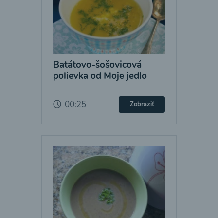
Batátovo-šošovicová
polievka od Moje jedlo
00:25
Zobraziť