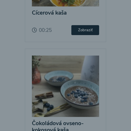
Cícerová kaša
00:25
Zobraziť
Čokoládová ovseno-
kokosová kaša