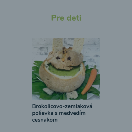
Pre deti
Brokolicovo-zemiaková
polievka s medvedím
cesnakom