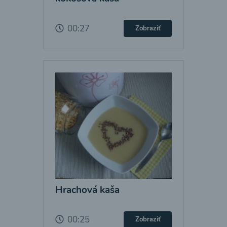
00:27
Zobraziť
Hrachová kaša
00:25
Zobraziť