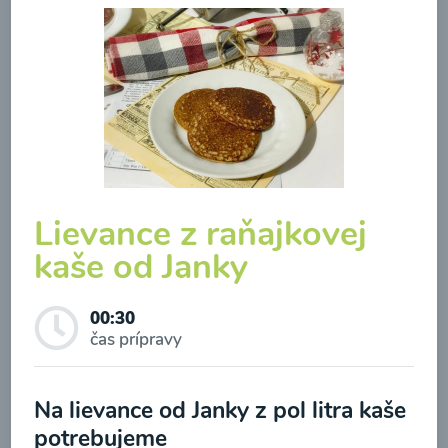
Brokolicová polievka so
syrom
00:25
Zobraziť
Lievance z raňajkovej
kaše od Janky
00:30
Odber noviniek a akcií
čas prípravy
Odoslaním registrácie na Newsletter súhlasím so
Na lievance od Janky z pol litra kaše
spracovaním osobných údajov pre účely
potrebujeme