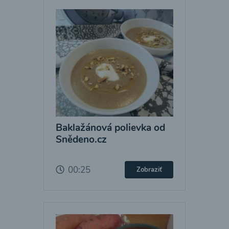
Baklažánová polievka od
Snědeno.cz
00:25
Zobraziť