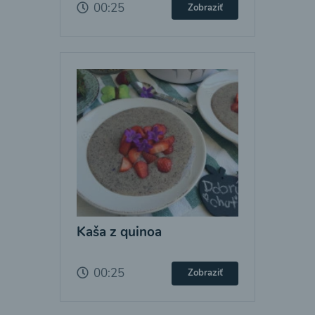
00:25
Zobraziť
Kaša z quinoa
00:25
Zobraziť