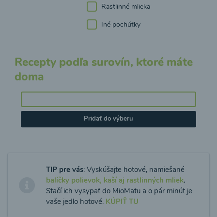
Rastlinné mlieka
Iné pochúťky
Recepty podľa surovín, ktoré máte
doma
Pridať do výberu
TIP pre vás
: Vyskúšajte hotové, namiešané
balíčky polievok, kaší aj rastlinných mliek
.
Stačí ich vysypať do MioMatu a o pár minút je
vaše jedlo hotové.
KÚPIŤ TU