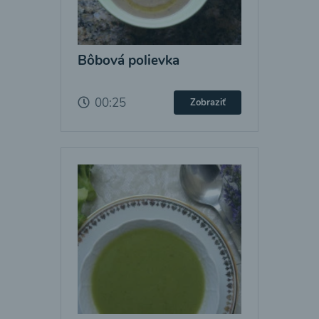
Bôbová polievka
00:25
Zobraziť