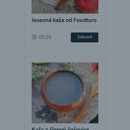
Jesenná kaša od Foodturo
00:25
Zobraziť
Kaša z čiernej šošovice