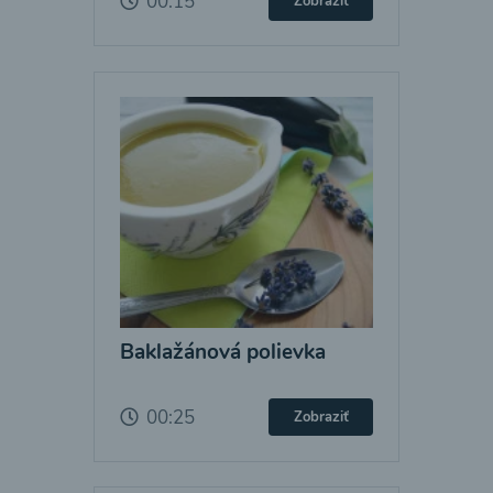
00:15
Zobraziť
Baklažánová polievka
00:25
Zobraziť