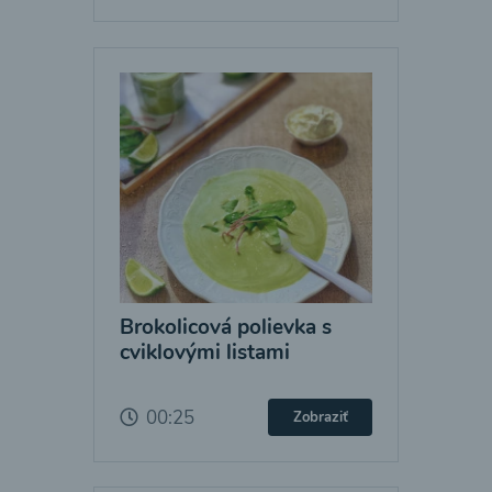
Brokolicová polievka s
cviklovými listami
00:25
Zobraziť