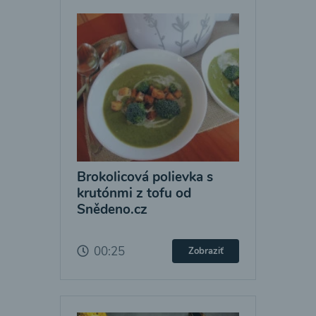
Brokolicová polievka s
krutónmi z tofu od
Snědeno.cz
00:25
Zobraziť