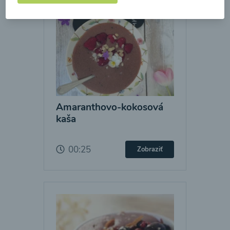
Amaranthovo-kokosová
kaša
00:25
Zobraziť