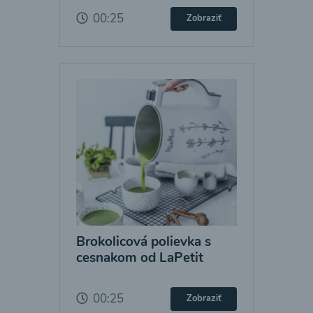
00:25
Zobraziť
Brokolicová polievka s
cesnakom od LaPetit
00:25
Zobraziť