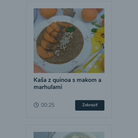
Kaša z quinoa s makom a
marhuľami
00:25
Zobraziť