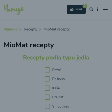
0
Košík
Mamigo
Recepty
MioMat recepty
MioMat recepty
Recepty podľa typu jedla
RAW
Polievky
Kaše
Pre deti
Smoothies