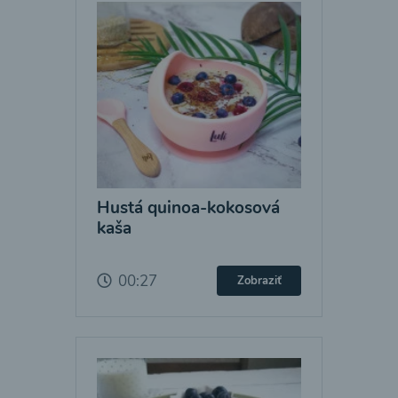
Hustá quinoa-kokosová
kaša
00:27
Zobraziť