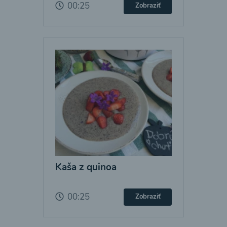
00:25
Zobraziť
Kaša z quinoa
00:25
Zobraziť