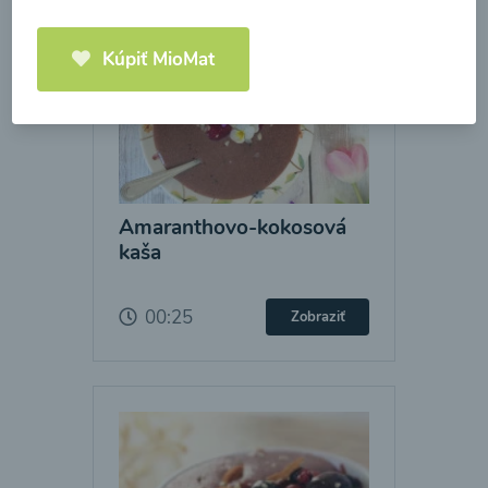
Kúpiť MioMat
Amaranthovo-kokosová
kaša
00:25
Zobraziť