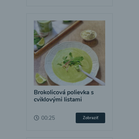
Brokolicová polievka s
cviklovými listami
00:25
Zobraziť