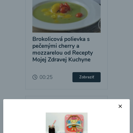
Brokolicová polievka s
pečenými cherry a
mozzarelou od Recepty
Mojej Zdravej Kuchyne
00:25
Zobraziť