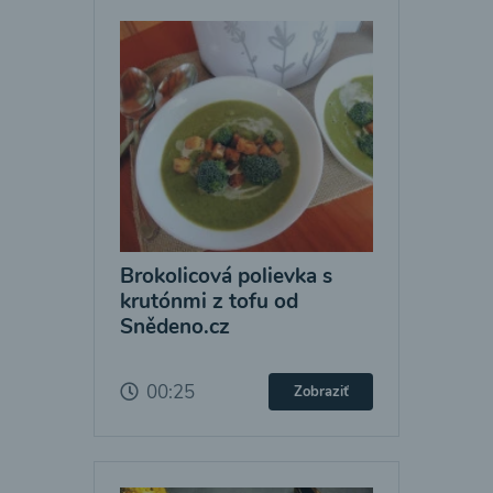
Brokolicová polievka s
krutónmi z tofu od
Snědeno.cz
00:25
Zobraziť