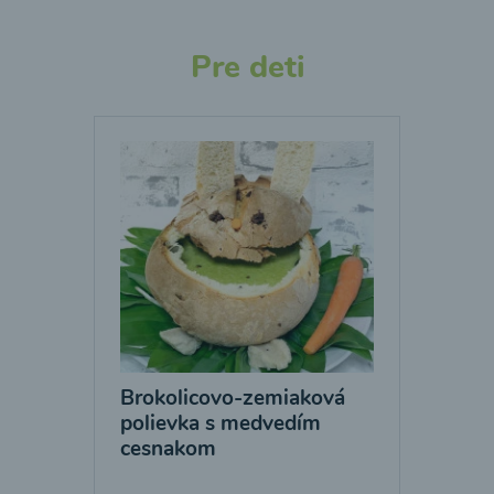
Pre deti
Brokolicovo-zemiaková
polievka s medvedím
cesnakom