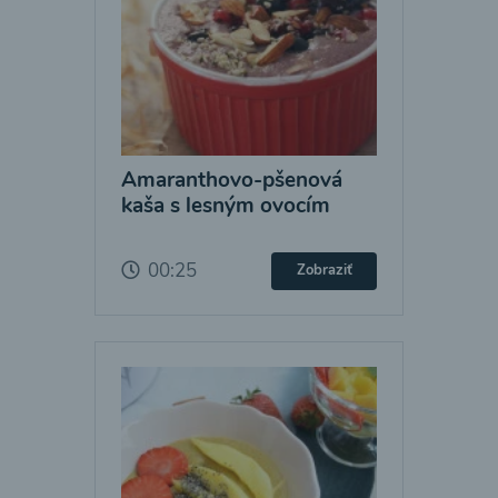
Amaranthovo-pšenová
kaša s lesným ovocím
00:25
Zobraziť