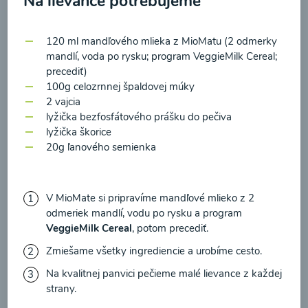
Na lievance potrebujeme
zasielania newsletteru a potvrdzujem, že som si
prečítal(a)
informácie o Ochrane osobných
120 ml mandľového mlieka z MioMatu (2 odmerky
údajov
a súhlasím s nimi.
Brokolicové cappuccino
mandlí, voda po rysku; program VeggieMilk Cereal;
precediť)
Súhlasím
100g celozrnnej špaldovej múky
00:25
Zobraziť
2 vajcia
lyžička bezfosfátového prášku do pečiva
lyžička škorice
20g ľanového semienka
Načítať ďalšie
V MioMate si pripravíme mandľové mlieko z 2
odmeriek mandlí, vodu po rysku a program
VeggieMilk Cereal
, potom precediť.
Kaše
Zmiešame všetky ingrediencie a urobíme cesto.
Na kvalitnej panvici pečieme malé lievance z každej
strany.