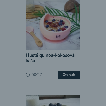
Hustá quinoa-kokosová
kaša
00:27
Zobraziť