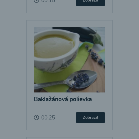
00:15
Zobraziť
Baklažánová polievka
00:25
Zobraziť