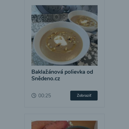
Baklažánová polievka od
Snědeno.cz
00:25
Zobraziť