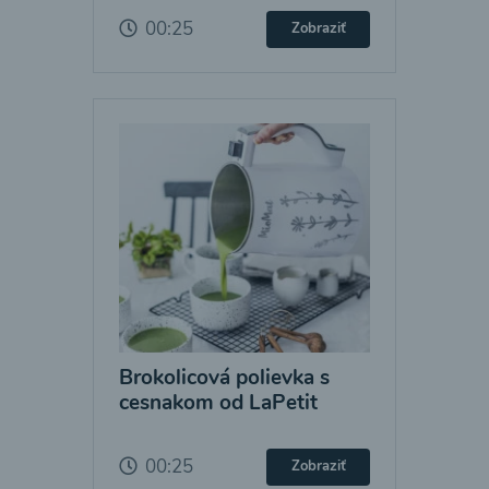
00:25
Zobraziť
Brokolicová polievka s
cesnakom od LaPetit
00:25
Zobraziť