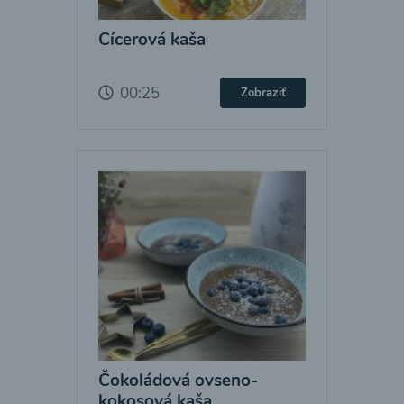
Cícerová kaša
00:25
Zobraziť
Čokoládová ovseno-
kokosová kaša