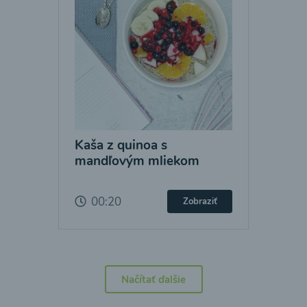
Kaša z quinoa s
mandľovým mliekom
00:20
Zobraziť
Načítať ďalšie