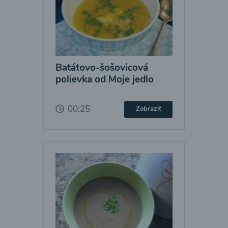
Batátovo-šošovicová
polievka od Moje jedlo
00:25
Zobraziť