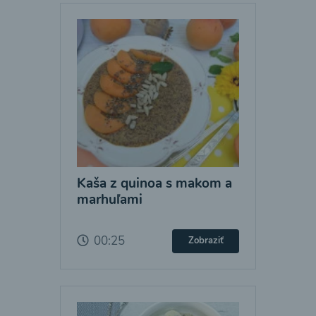
Kaša z quinoa s makom a
marhuľami
00:25
Zobraziť