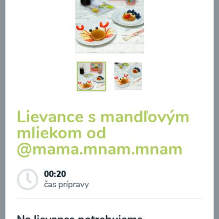
Brokolicová polievka so
syrom
00:25
Zobraziť
Lievance s mandľovým
mliekom od
@mama.mnam.mnam
Odber noviniek a akcií
00:20
čas prípravy
Odoslaním registrácie na Newsletter súhlasím so
spracovaním osobných údajov pre účely