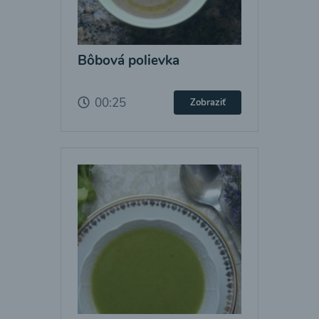
Bôbová polievka
00:25
Zobraziť