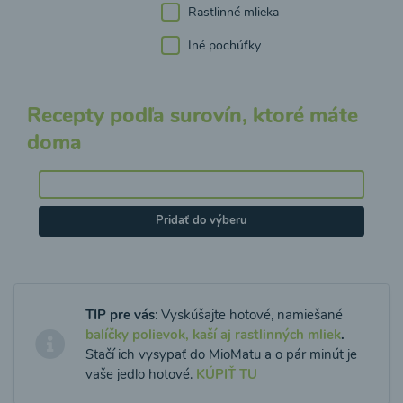
Rastlinné mlieka
Iné pochúťky
Recepty podľa surovín, ktoré máte
doma
Pridať do výberu
TIP pre vás
: Vyskúšajte hotové, namiešané
balíčky polievok, kaší aj rastlinných mliek
.
Stačí ich vysypať do MioMatu a o pár minút je
vaše jedlo hotové.
KÚPIŤ TU