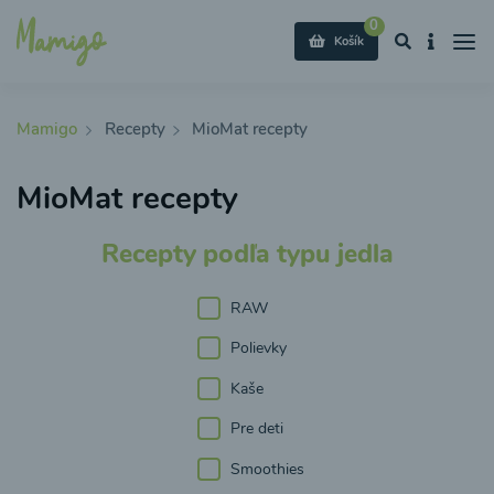
0
Košík
Mamigo
Recepty
MioMat recepty
MioMat recepty
Recepty podľa typu jedla
RAW
Polievky
Kaše
Pre deti
Smoothies