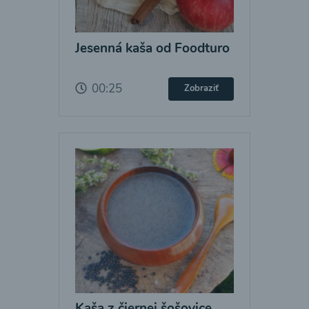
Jesenná kaša od Foodturo
00:25
Zobraziť
Kaša z čiernej šošovice