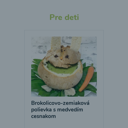
Pre deti
Brokolicovo-zemiaková
polievka s medvedím
cesnakom