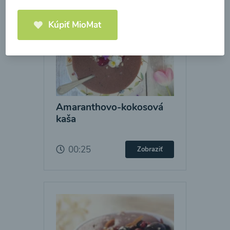
Kúpiť MioMat
Amaranthovo-kokosová
kaša
00:25
Zobraziť