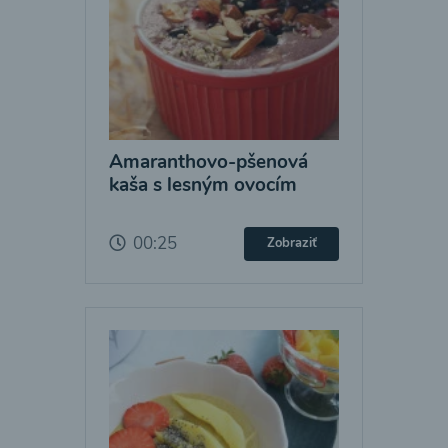
Amaranthovo-pšenová
kaša s lesným ovocím
00:25
Zobraziť