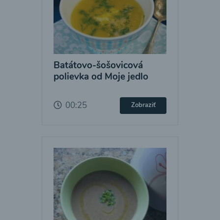
Batátovo-šošovicová
polievka od Moje jedlo
00:25
Zobraziť