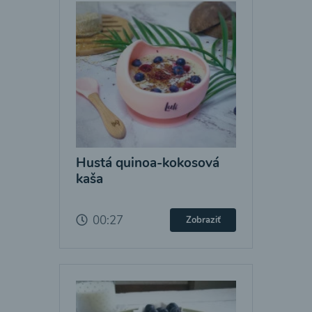
Hustá quinoa-kokosová
kaša
00:27
Zobraziť