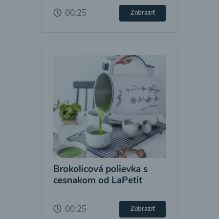
00:25
Zobraziť
Brokolicová polievka s
cesnakom od LaPetit
00:25
Zobraziť