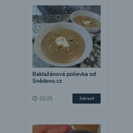
Baklažánová polievka od
Snědeno.cz
00:25
Zobraziť