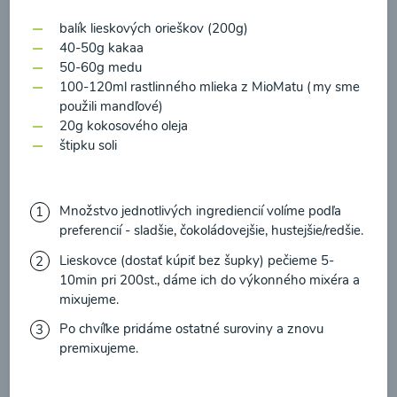
zasielania newsletteru a potvrdzujem, že som si
balík lieskových orieškov (200g)
prečítal(a)
informácie o Ochrane osobných
40-50g kakaa
údajov
a súhlasím s nimi.
50-60g medu
Brokolicové cappuccino
100-120ml rastlinného mlieka z MioMatu (my sme
Súhlasím
použili mandľové)
00:25
20g kokosového oleja
Zobraziť
štipku soli
Množstvo jednotlivých ingrediencií volíme podľa
Načítať ďalšie
preferencií - sladšie, čokoládovejšie, hustejšie/redšie.
Lieskovce (dostať kúpiť bez šupky) pečieme 5-
10min pri 200st., dáme ich do výkonného mixéra a
mixujeme.
Kaše
Po chvíľke pridáme ostatné suroviny a znovu
premixujeme.