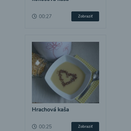
00:27
Zobraziť
Hrachová kaša
00:25
Zobraziť