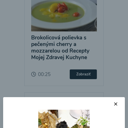
Brokolicová polievka s
pečenými cherry a
mozzarelou od Recepty
Mojej Zdravej Kuchyne
00:25
Zobraziť