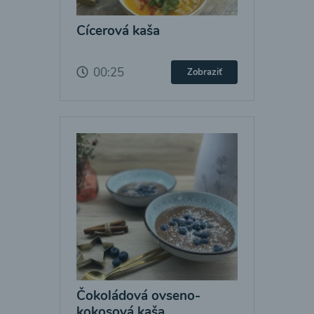
Cícerová kaša
00:25
Zobraziť
Čokoládová ovseno-
kokosová kaša