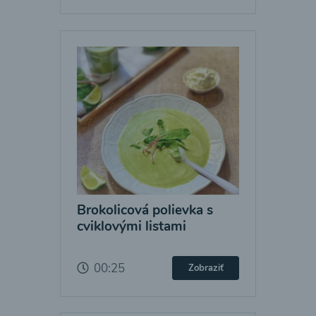
Brokolicová polievka s
cviklovými listami
00:25
Zobraziť