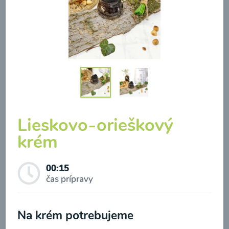
Brokolicová polievka so
syrom
00:25
Zobraziť
Lieskovo-orieškový
krém
00:15
Odber noviniek a akcií
čas prípravy
Odoslaním registrácie na Newsletter súhlasím so
Na krém potrebujeme
spracovaním osobných údajov pre účely