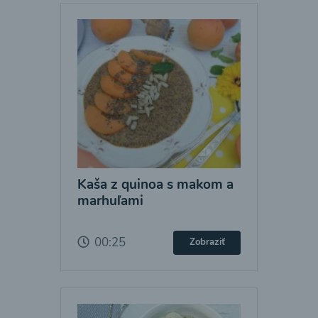
Kaša z quinoa s makom a
marhuľami
00:25
Zobraziť