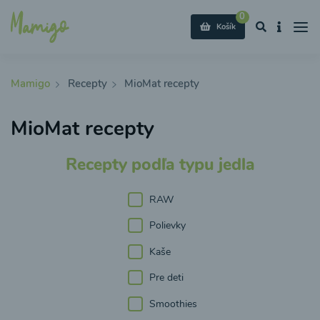
0
Košík
Mamigo
Recepty
MioMat recepty
MioMat recepty
Recepty podľa typu jedla
RAW
Polievky
Kaše
Pre deti
Smoothies