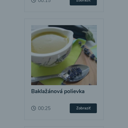
00:15
Zobraziť
Baklažánová polievka
00:25
Zobraziť