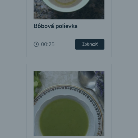
Bôbová polievka
00:25
Zobraziť