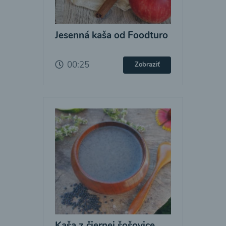
Jesenná kaša od Foodturo
00:25
Zobraziť
Kaša z čiernej šošovice