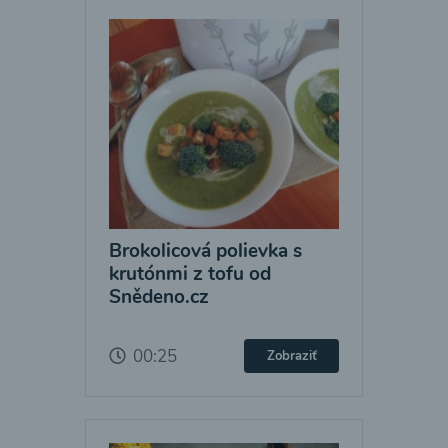
Brokolicová polievka s
krutónmi z tofu od
Snědeno.cz
00:25
Zobraziť