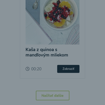
Kaša z quinoa s
mandľovým mliekom
00:20
Zobraziť
Načítať ďalšie