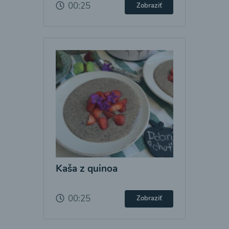
00:25
Zobraziť
Kaša z quinoa
00:25
Zobraziť