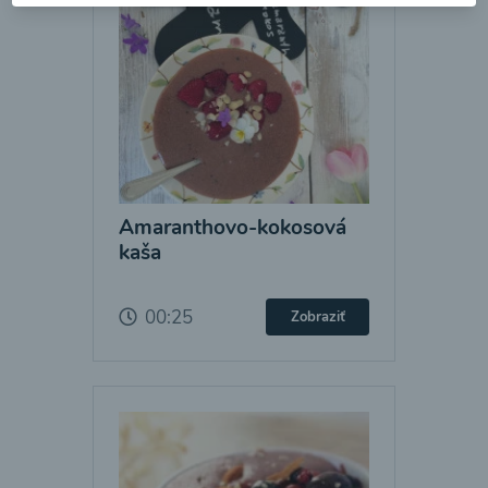
Amaranthovo-kokosová
kaša
00:25
Zobraziť