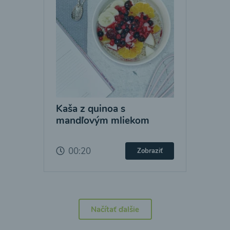
Kaša z quinoa s
mandľovým mliekom
00:20
Zobraziť
Načítať ďalšie