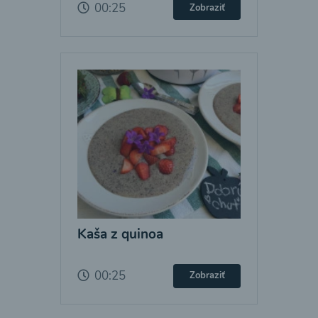
00:25
Zobraziť
Kaša z quinoa
00:25
Zobraziť