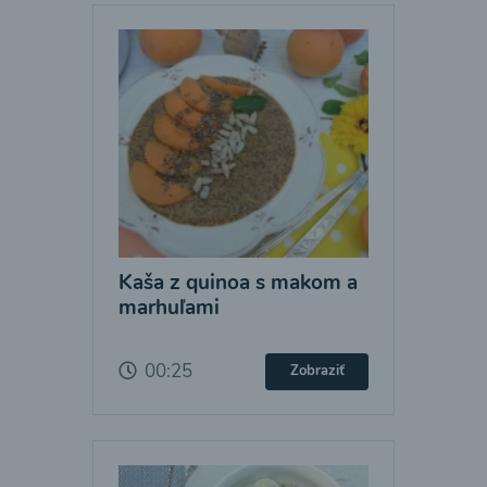
Kaša z quinoa s makom a
marhuľami
00:25
Zobraziť