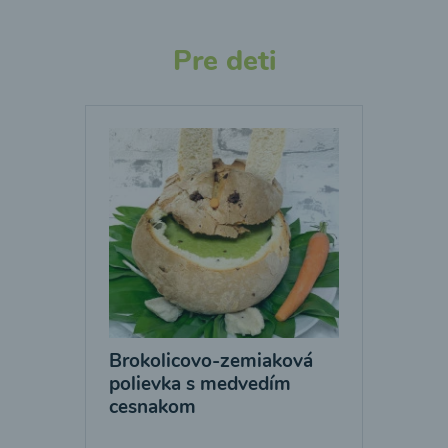
Pre deti
Brokolicovo-zemiaková
polievka s medvedím
cesnakom