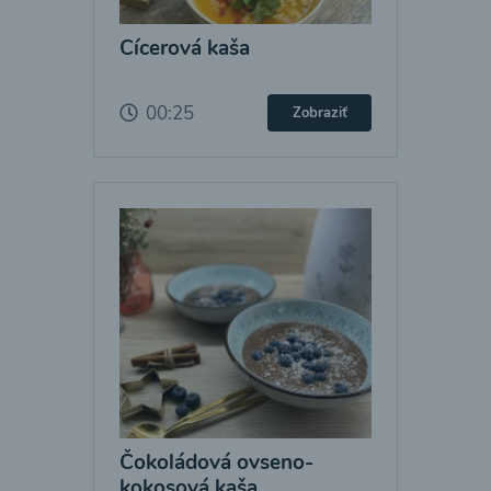
Cícerová kaša
00:25
Zobraziť
Čokoládová ovseno-
kokosová kaša