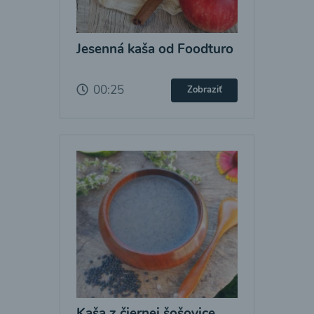
Jesenná kaša od Foodturo
00:25
Zobraziť
Kaša z čiernej šošovice