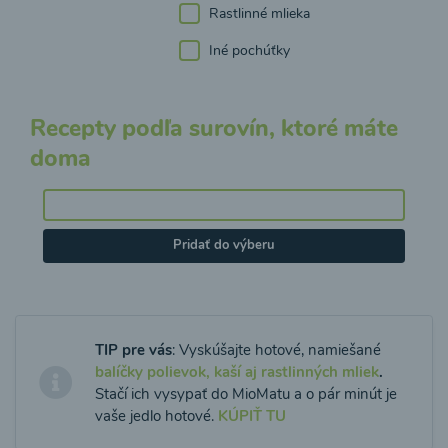
Rastlinné mlieka
Iné pochúťky
Recepty podľa surovín, ktoré máte
doma
Pridať do výberu
TIP pre vás
: Vyskúšajte hotové, namiešané
balíčky polievok, kaší aj rastlinných mliek
.
Stačí ich vysypať do MioMatu a o pár minút je
vaše jedlo hotové.
KÚPIŤ TU