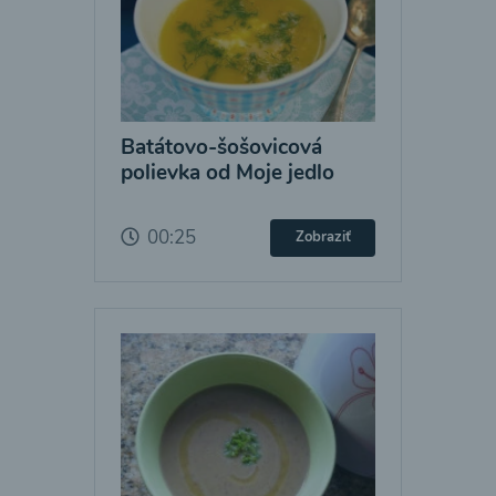
Batátovo-šošovicová
polievka od Moje jedlo
00:25
Zobraziť