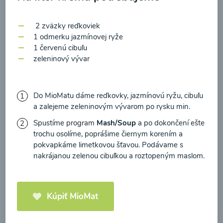
zasielania newsletteru a potvrdzujem, že som si
prečítal(a)
informácie o Ochrane osobných
2 zväzky reďkoviek
údajov
a súhlasím s nimi.
1 odmerku jazmínovej ryže
Brokolicové cappuccino
1 červenú cibuľu
Súhlasím
zeleninový vývar
00:25
Zobraziť
Do MioMatu dáme reďkovky, jazmínovú ryžu, cibuľu
a zalejeme zeleninovým vývarom po rysku min.
Spustíme program
Mash/Soup
a po dokončení ešte
Načítať ďalšie
trochu osolíme, poprášime čiernym korením a
pokvapkáme limetkovou šťavou. Podávame s
nakrájanou zelenou cibuľkou a roztopeným maslom.
Kaše
Kúpiť MioMat