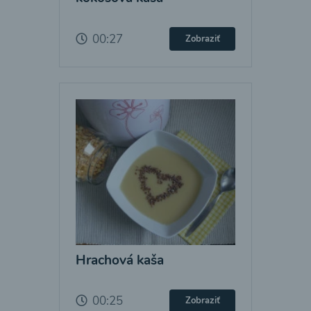
00:27
Zobraziť
Hrachová kaša
00:25
Zobraziť