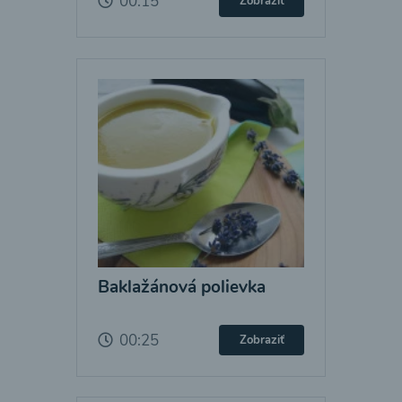
00:15
Zobraziť
Baklažánová polievka
00:25
Zobraziť