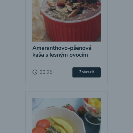
Amaranthovo-pšenová
kaša s lesným ovocím
00:25
Zobraziť