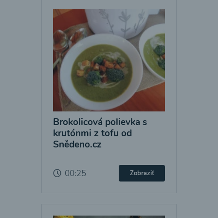
Brokolicová polievka s
krutónmi z tofu od
Snědeno.cz
00:25
Zobraziť