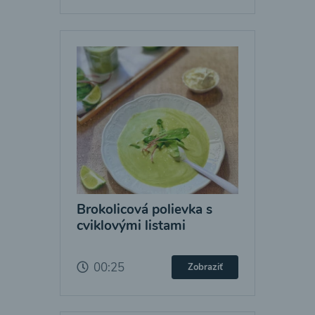
Brokolicová polievka s
cviklovými listami
00:25
Zobraziť