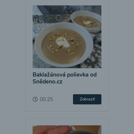
Baklažánová polievka od
Snědeno.cz
00:25
Zobraziť