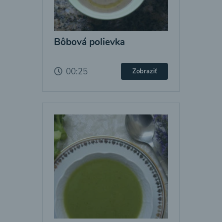
Bôbová polievka
00:25
Zobraziť