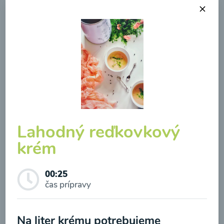
Brokolicová polievka so
syrom
00:25
Zobraziť
Lahodný reďkovkový
krém
Odber noviniek a akcií
00:25
čas prípravy
Odoslaním registrácie na Newsletter súhlasím so
spracovaním osobných údajov pre účely
Na liter krému potrebujeme