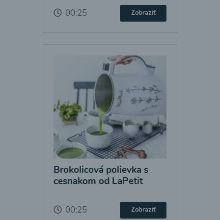
00:25
Zobraziť
Brokolicová polievka s
cesnakom od LaPetit
00:25
Zobraziť