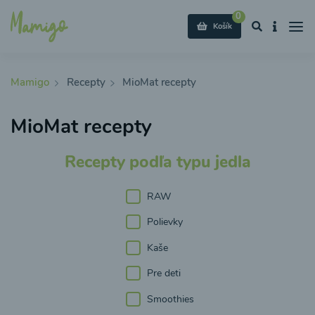
0
Košík
Mamigo
Recepty
MioMat recepty
MioMat recepty
Recepty podľa typu jedla
RAW
Polievky
Kaše
Pre deti
Smoothies