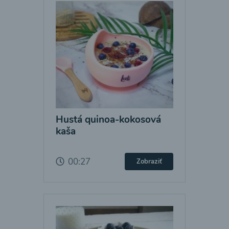
Hustá quinoa-kokosová
kaša
00:27
Zobraziť