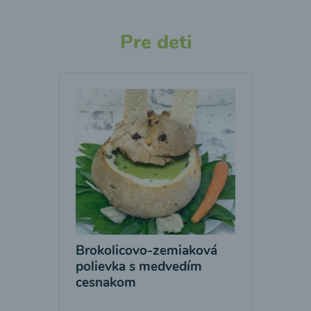
Pre deti
Brokolicovo-zemiaková
polievka s medvedím
cesnakom