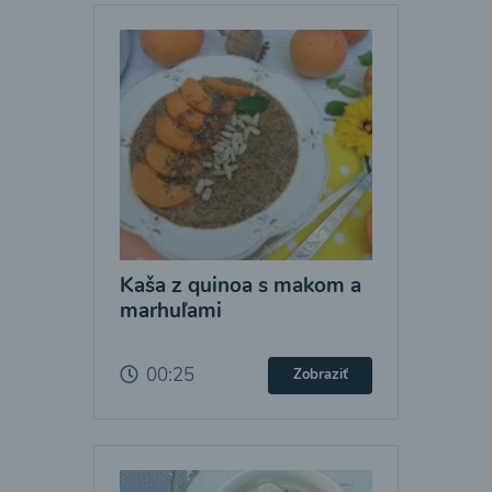
Kaša z quinoa s makom a
marhuľami
00:25
Zobraziť