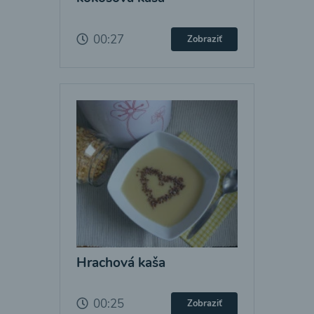
00:27
Zobraziť
Hrachová kaša
00:25
Zobraziť