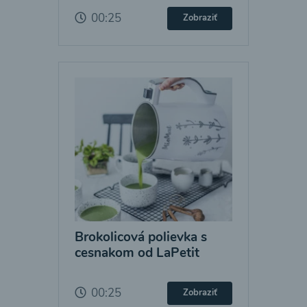
00:25
Zobraziť
Brokolicová polievka s
cesnakom od LaPetit
00:25
Zobraziť