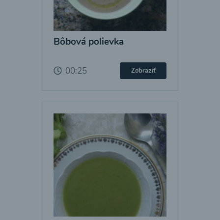
Bôbová polievka
00:25
Zobraziť