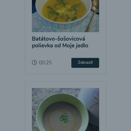
Batátovo-šošovicová
polievka od Moje jedlo
00:25
Zobraziť