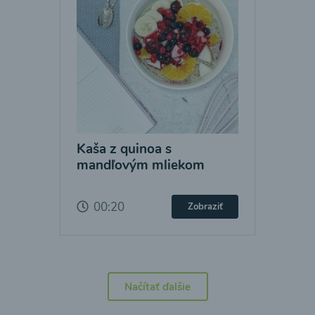
Kaša z quinoa s
mandľovým mliekom
00:20
Zobraziť
Načítať ďalšie