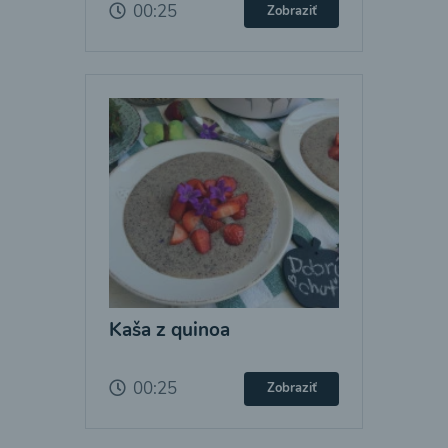
00:25
Zobraziť
Kaša z quinoa
00:25
Zobraziť