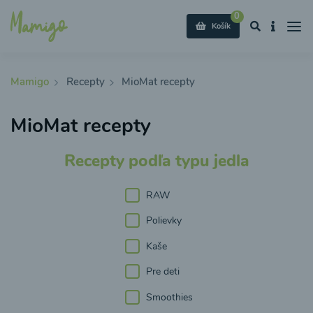
0
Košík
Mamigo
Recepty
MioMat recepty
MioMat recepty
Recepty podľa typu jedla
RAW
Polievky
Kaše
Pre deti
Smoothies