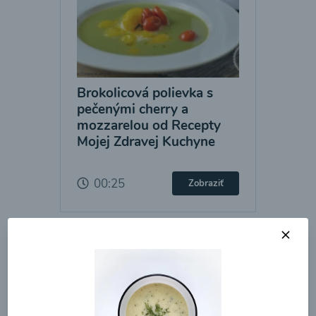
Brokolicová polievka s
pečenými cherry a
mozzarelou od Recepty
Mojej Zdravej Kuchyne
00:25
Zobraziť