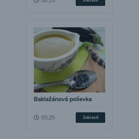
00:15
Zobraziť
Baklažánová polievka
00:25
Zobraziť