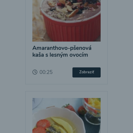
Amaranthovo-pšenová
kaša s lesným ovocím
00:25
Zobraziť