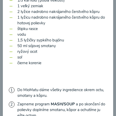
1/3 karfiolu (podľa veľkosti)
zasielania newsletteru a potvrdzujem, že som si
1 veľký zemiak
prečítal(a)
informácie o Ochrane osobných
2 lyžice nadrobno nakrájaného čerstvého kôpru
údajov
a súhlasím s nimi.
1 lyžicu nadrobno nakrájaného čerstvého kôpru do
Brokolicové cappuccino
hotovej polievky
Súhlasím
štipku rasce
vodu
00:25
Zobraziť
1,5 lyžičky sypkého bujónu
50 ml sójovej smotany
ryžový ocot
soľ
čierne korenie
Načítať ďalšie
Do MioMatu dáme všetky ingredience okrem octu,
Kaše
smotany a kôpru.
Zapneme program
MASH/SOUP
a po skončení do
polievky doplníme smotanu, kôpor a ochutíme ju
ešte octom.