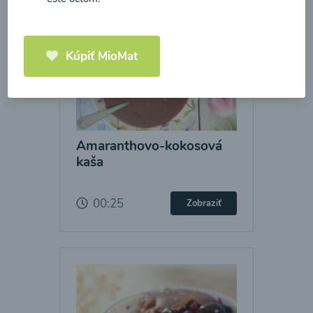
Kúpiť MioMat
Amaranthovo-kokosová
kaša
00:25
Zobraziť