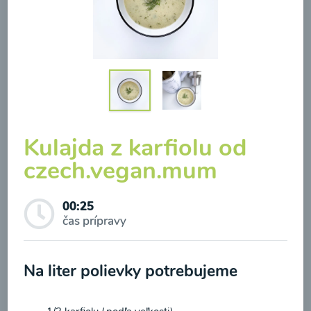
Brokolicová polievka so
syrom
Kulajda z karfiolu od
00:25
Zobraziť
czech.vegan.mum
00:25
čas prípravy
Odber noviniek a akcií
Na liter polievky potrebujeme
Odoslaním registrácie na Newsletter súhlasím so
spracovaním osobných údajov pre účely