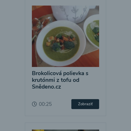
Brokolicová polievka s
krutónmi z tofu od
Snědeno.cz
00:25
Zobraziť