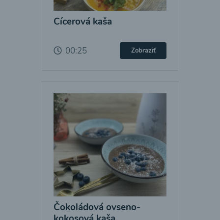
Cícerová kaša
00:25
Zobraziť
Čokoládová ovseno-
kokosová kaša