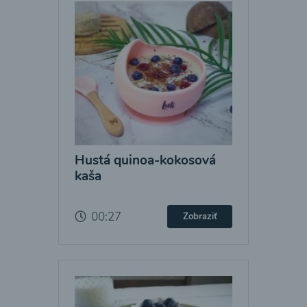
Hustá quinoa-kokosová
kaša
00:27
Zobraziť