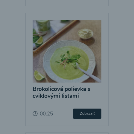
Brokolicová polievka s
cviklovými listami
00:25
Zobraziť