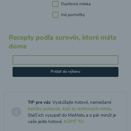
Rastlinné mlieka
Iné pochúťky
Recepty podľa surovín, ktoré máte
doma
Pridať do výberu
TIP pre vás
: Vyskúšajte hotové, namiešané
balíčky polievok, kaší aj rastlinných mliek
.
Stačí ich vysypať do MioMatu a o pár minút je
vaše jedlo hotové.
KÚPIŤ TU