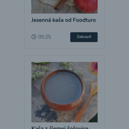
Jesenná kaša od Foodturo
00:25
Zobraziť
Kaša z čiernej šošovice