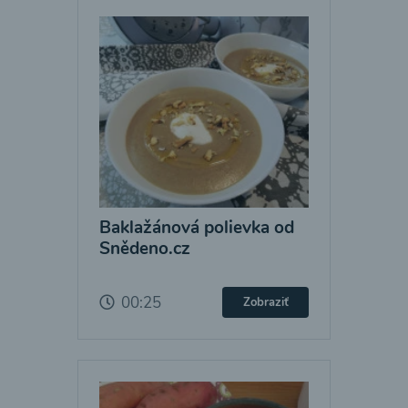
Baklažánová polievka od
Snědeno.cz
00:25
Zobraziť