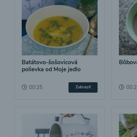
Batátovo-šošovicová
Bôbová
polievka od Moje jedlo
00:25
00:
Zobraziť