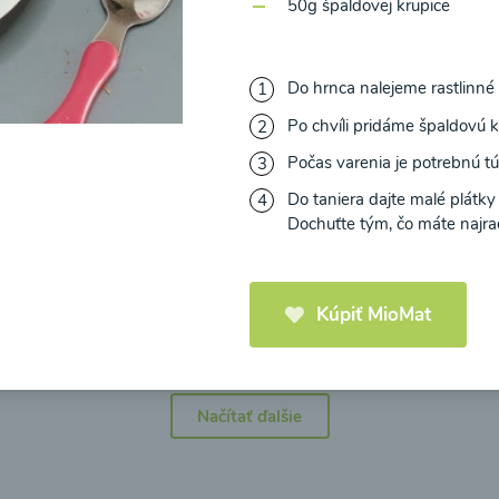
50g špaldovej krupice
Do hrnca nalejeme rastlinné m
Po chvíli pridáme špaldovú k
icová polievka s
Brokolicová polievka 
Počas varenia je potrebnú t
mi cherry a
syrom
elou od Recepty
Do taniera dajte malé plátky
Zdravej Kuchyne
Dochuťte tým, čo máte najra
25
00:25
Zobraziť
Zo
Kúpiť MioMat
Načítať ďalšie