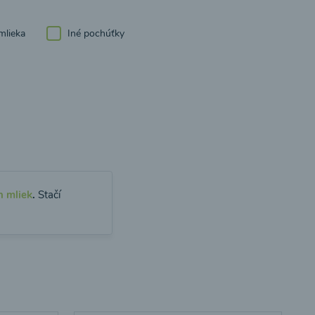
mlieka
Iné pochúťky
h mliek
.
Stačí