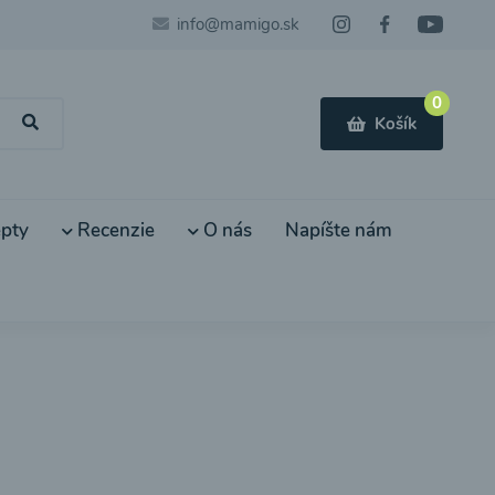
info@mamigo.sk
0
Košík
pty
Recenzie
O nás
Napíšte nám