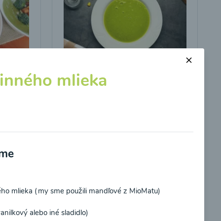
linného mlieka
s
Brokolicová polievka s
kukuricou
00:25
braziť
Zobraziť
eme
ého mlieka (my sme použili mandľové z MioMatu)
vanilkový alebo iné sladidlo)
potvrdzujem, že som si prečítal(a)
informácie o