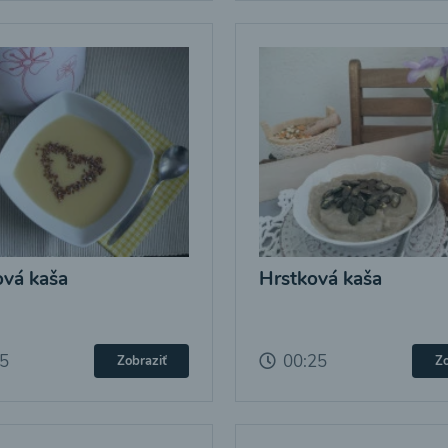
vá kaša
Hrstková kaša
25
00:25
Zobraziť
Zo