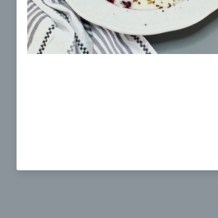
Ochrane osobných údajov
a súhlasím s nimi.
Brokolicová polievka s nivou
Brokol
pečený
mozzar
Mojej 
00:25
00:
Zobraziť