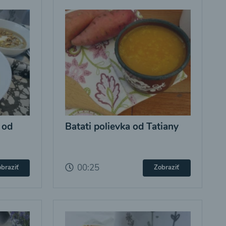
 od
Batati polievka od Tatiany
00:25
braziť
Zobraziť