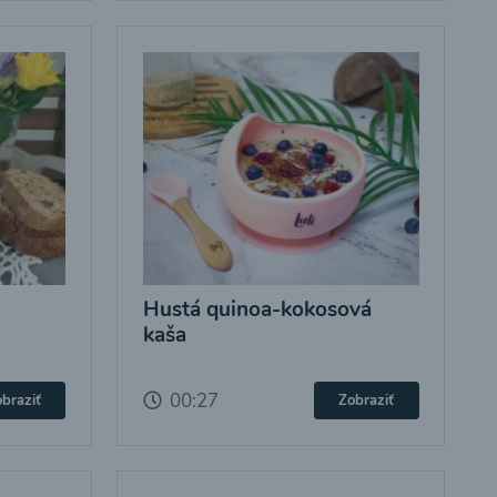
Hustá quinoa-kokosová
kaša
00:27
braziť
Zobraziť