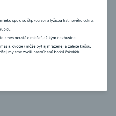
Súhlasím
lieko spolu so štipkou soli a lyžicou trstinového cukru.
rupicu.
so
Brokolicové cappuccino
úto zmes neustále miešať, až kým nezhustne.
 masla, ovocie (môže byť aj mrazené) a zalejte kašou.
dšej, my sme zvolili nastrúhanú horkú čokoládu.
00:25
braziť
Zobraziť