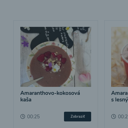
Amaranthovo-kokosová
Amara
kaša
s lesn
00:25
00:
Zobraziť