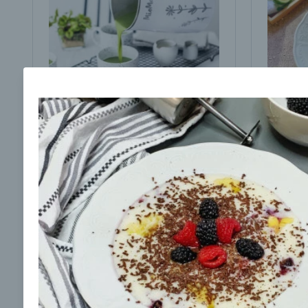
Brokolicová polievka s
Brokol
cesnakom od LaPetit
cviklo
00:25
00:
Zobraziť
Odber noviniek a akcií
Odoslaním registrácie na Newsletter súhlasím s