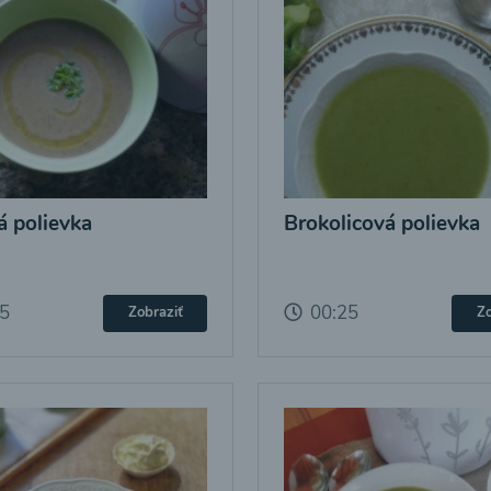
 polievka
Brokolicová polievka
25
00:25
Zobraziť
Zo