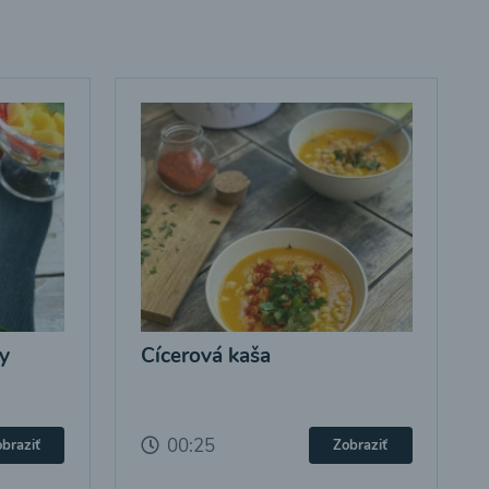
y
Cícerová kaša
00:25
braziť
Zobraziť