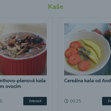
Kaše
nthovo-pšenová kaša
Cereálna kaša od And
ým ovocím
25
00:25
Zobraziť
Zo