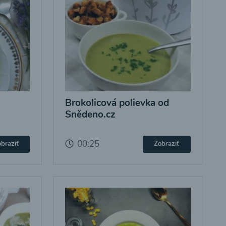
Brokolicová polievka od
Snědeno.cz
00:25
braziť
Zobraziť