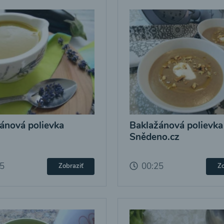
ánová polievka
Baklažánová polievka
Snědeno.cz
25
00:25
Zobraziť
Zo