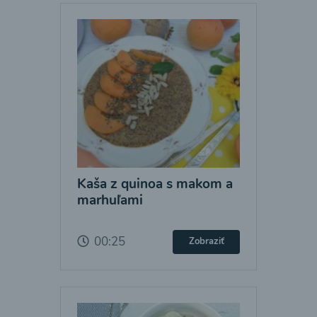
Kaša z quinoa s makom a
marhuľami
00:25
Zobraziť