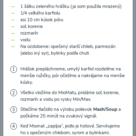
zasielania newsletteru a potvrdzujem, že som si
1 šálku zeleného hrášku (ja som použila mrazený)
prečítal(a)
informácie o Ochrane osobných
1/4 veľkého karfiolu
údajov
a súhlasím s nimi.
asi 10 cm kúsok póru
Brokolicové cappuccino
soľ, korenie
Súhlasím
rozmarín
vodu
00:25
Zobraziť
Na ozdobenie: opečený starší chlieb, parmezán
(alebo iný syr), bylinky podľa chuti
Hrášok prepláchneme, umytý karfiol rozdelíme na
menšie ružičky, pór očistíme a nakrájame na menšie
Načítať ďalšie
kúsky.
Všetko vložíme do MioMatu, pridáme soľ, korenie,
rozmarín a vodu po rysky Min/Max.
Kaše
Stlačíme tlačidlo na výrobu polievok
Mash/Soup
a
počkáme 25 minút na zvukový signál.
Keď Miomat „zapípa“, jedlo je hotové. Servírujeme
ho s opečeným chlebom, syrom a bylinkami.