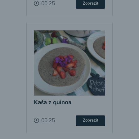
00:25
Zobraziť
Kaša z quinoa
00:25
Zobraziť