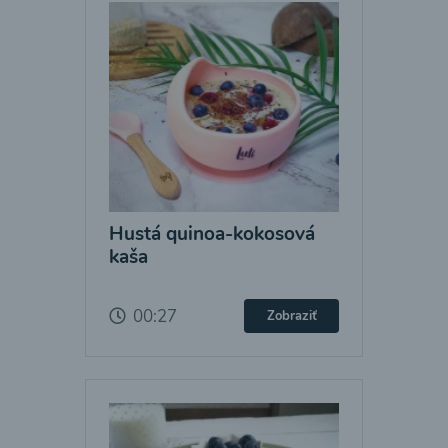
Hustá quinoa-kokosová
kaša
00:27
Zobraziť