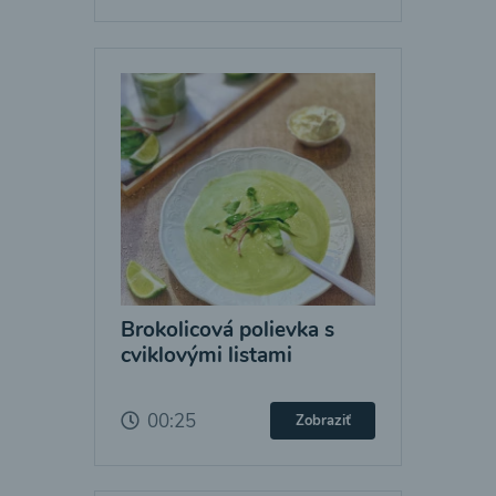
Brokolicová polievka s
cviklovými listami
00:25
Zobraziť