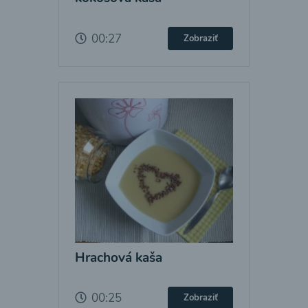
00:27
Zobraziť
Hrachová kaša
00:25
Zobraziť