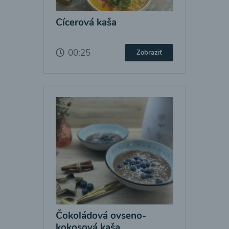
Cícerová kaša
00:25
Zobraziť
Čokoládová ovseno-
kokosová kaša