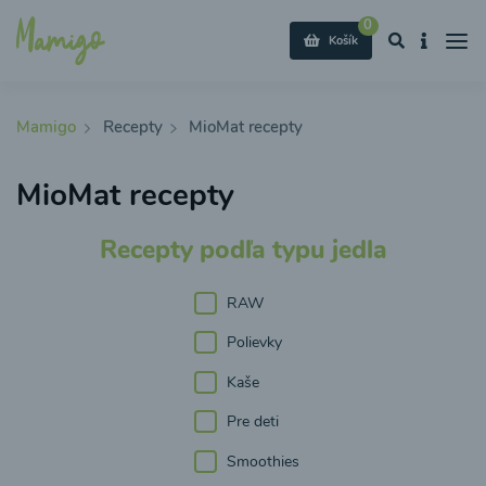
0
Košík
Mamigo
Recepty
MioMat recepty
MioMat recepty
Recepty podľa typu jedla
RAW
Polievky
Kaše
Pre deti
Smoothies