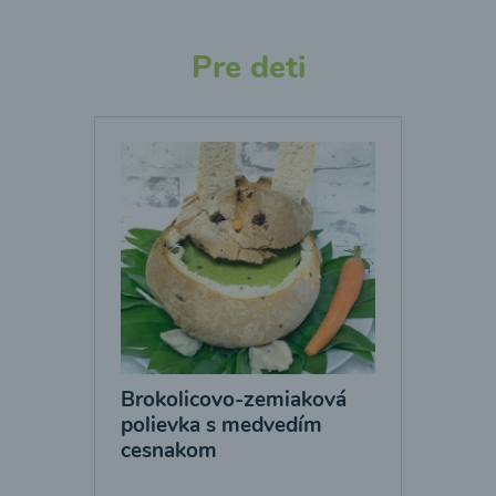
Pre deti
Brokolicovo-zemiaková
polievka s medvedím
cesnakom