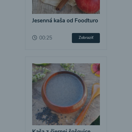
Jesenná kaša od Foodturo
00:25
Zobraziť
Kaša z čiernej šošovice