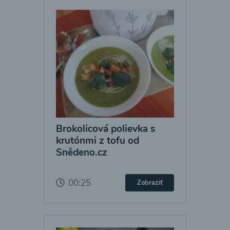
Brokolicová polievka s
krutónmi z tofu od
Snědeno.cz
00:25
Zobraziť