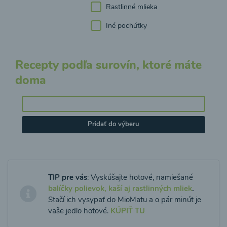
Rastlinné mlieka
Iné pochúťky
Recepty podľa surovín, ktoré máte
doma
Pridať do výberu
TIP pre vás
: Vyskúšajte hotové, namiešané
balíčky polievok, kaší aj rastlinných mliek
.
Stačí ich vysypať do MioMatu a o pár minút je
vaše jedlo hotové.
KÚPIŤ TU