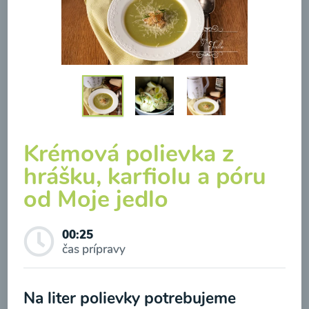
Brokolicová polievka so
syrom
Krémová polievka z
00:25
Zobraziť
hrášku, karfiolu a póru
od Moje jedlo
Odber noviniek a akcií
00:25
čas prípravy
Odoslaním registrácie na Newsletter súhlasím so
spracovaním osobných údajov pre účely
Na liter polievky potrebujeme