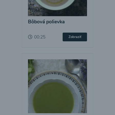
Bôbová polievka
00:25
Zobraziť