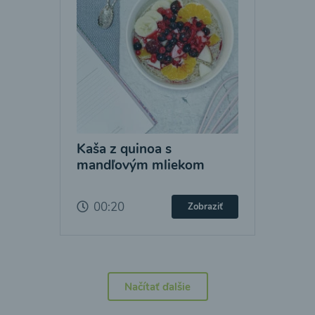
Kaša z quinoa s
mandľovým mliekom
00:20
Zobraziť
Načítať ďalšie