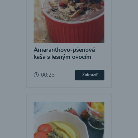
Amaranthovo-pšenová
kaša s lesným ovocím
00:25
Zobraziť