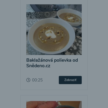
Baklažánová polievka od
Snědeno.cz
00:25
Zobraziť