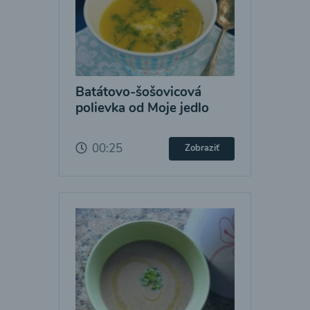
Batátovo-šošovicová
polievka od Moje jedlo
00:25
Zobraziť