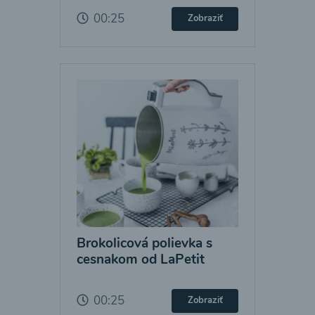
00:25
Zobraziť
Brokolicová polievka s
cesnakom od LaPetit
00:25
Zobraziť