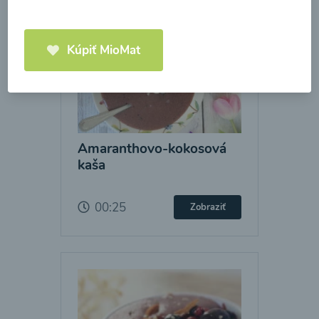
Kúpiť MioMat
Amaranthovo-kokosová
kaša
00:25
Zobraziť