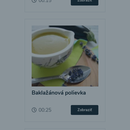
00:15
Zobraziť
Baklažánová polievka
00:25
Zobraziť