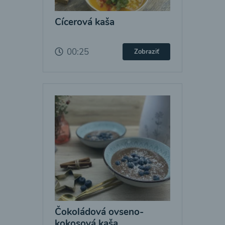
Cícerová kaša
00:25
Zobraziť
Čokoládová ovseno-
kokosová kaša