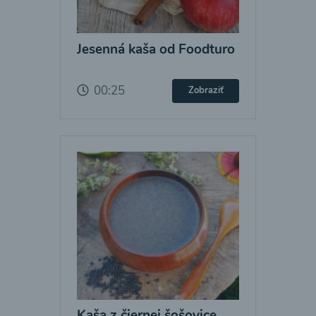
Jesenná kaša od Foodturo
00:25
Zobraziť
Kaša z čiernej šošovice