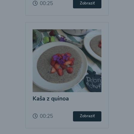
00:25
Zobraziť
Kaša z quinoa
00:25
Zobraziť