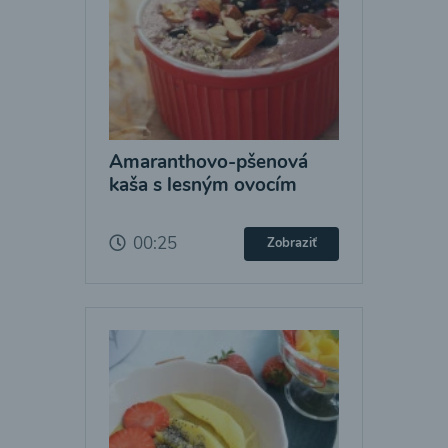
Amaranthovo-pšenová
kaša s lesným ovocím
00:25
Zobraziť