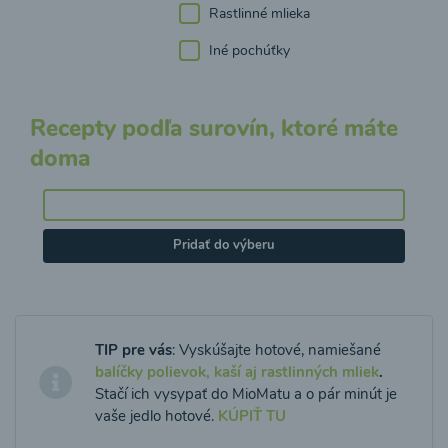
Rastlinné mlieka
Iné pochúťky
Recepty podľa surovín, ktoré máte
doma
Pridať do výberu
TIP pre vás
: Vyskúšajte hotové, namiešané
balíčky polievok, kaší aj rastlinných mliek
.
Stačí ich vysypať do MioMatu a o pár minút je
vaše jedlo hotové.
KÚPIŤ TU