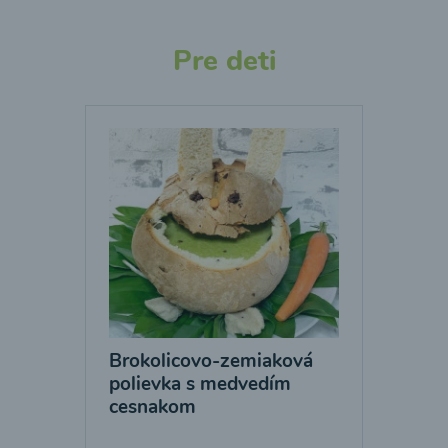
Pre deti
Brokolicovo-zemiaková
polievka s medvedím
cesnakom