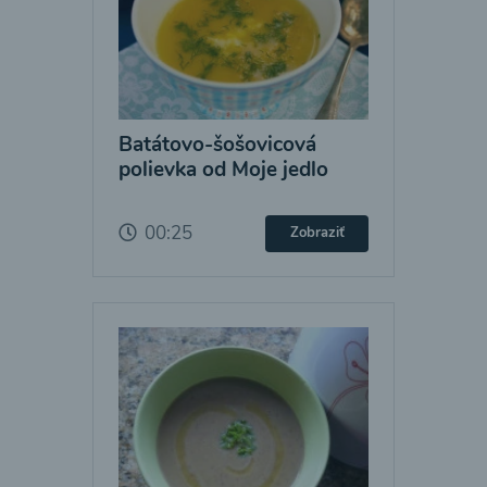
Batátovo-šošovicová
polievka od Moje jedlo
00:25
Zobraziť