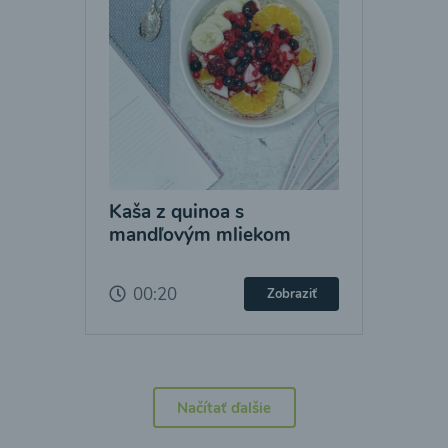
Kaša z quinoa s
mandľovým mliekom
00:20
Zobraziť
Načítať ďalšie