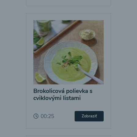
Brokolicová polievka s
cviklovými listami
00:25
Zobraziť