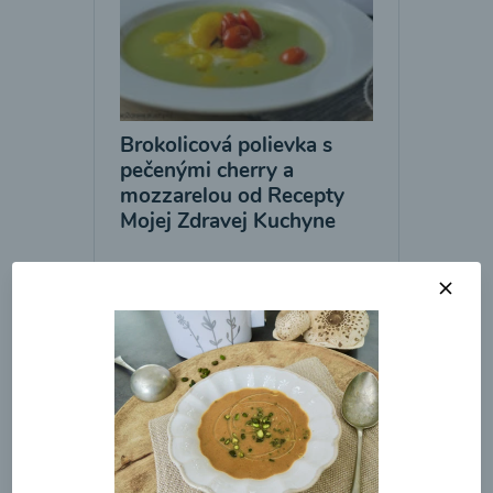
Brokolicová polievka s
pečenými cherry a
mozzarelou od Recepty
Mojej Zdravej Kuchyne
00:25
Zobraziť