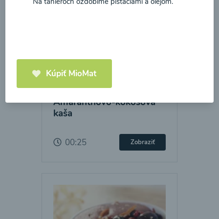
Na tanieroch ozdobíme pistáciami a olejom.
Kúpiť MioMat
Amaranthovo-kokosová
kaša
00:25
Zobraziť