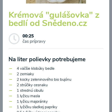
Krémová "gulášovka" z
bedlí od Snědeno.cz
Brokolicová polievka so
00:25
syrom
čas prípravy
00:25
Zobraziť
Na liter polievky potrebujeme
4 väčšie klobúky bedle
2 zemiaky
2 kocky zeleninového bio bujónu
Odber noviniek a akcií
2 strúčiky cesnaku
1 strednú cibuľu
1 lyžicu masla
Odoslaním registrácie na Newsletter súhlasím so
1 lyžicu majoránky
spracovaním osobných údajov pre účely
1 lyžičku sladkej papriky