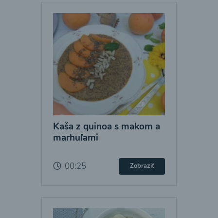
Kaša z quinoa s makom a
marhuľami
00:25
Zobraziť