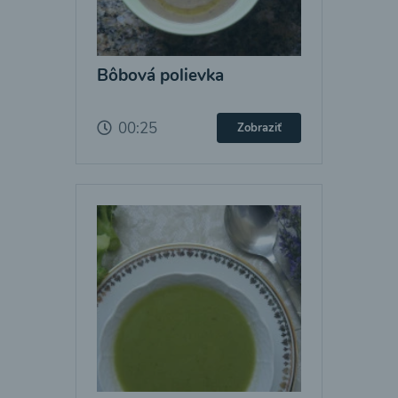
Bôbová polievka
00:25
Zobraziť