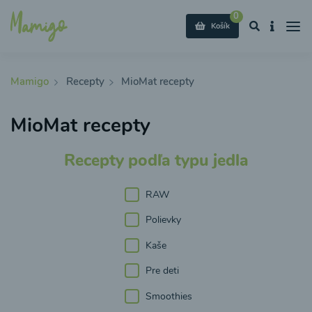
0
Košík
Mamigo
Recepty
MioMat recepty
MioMat recepty
Recepty podľa typu jedla
RAW
Polievky
Kaše
Pre deti
Smoothies