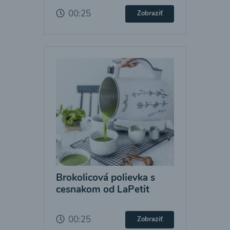
00:25
Zobraziť
Brokolicová polievka s
cesnakom od LaPetit
00:25
Zobraziť