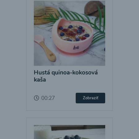
Hustá quinoa-kokosová
kaša
00:27
Zobraziť