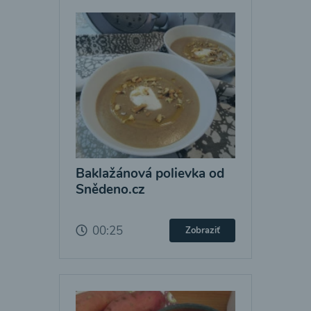
Baklažánová polievka od
Snědeno.cz
00:25
Zobraziť