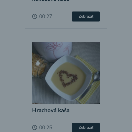
00:27
Zobraziť
Hrachová kaša
00:25
Zobraziť