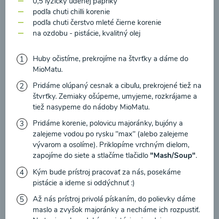
0,5 lyžičky údenej papriky
zasielania newsletteru a potvrdzujem, že som si
podľa chuti chilli korenie
prečítal(a)
informácie o Ochrane osobných
podľa chuti čerstvo mleté ​​čierne korenie
údajov
a súhlasím s nimi.
na ozdobu - pistácie, kvalitný olej
Brokolicové cappuccino
Súhlasím
Huby očistíme, prekrojíme na štvrťky a dáme do
00:25
MioMatu.
Zobraziť
Pridáme olúpaný cesnak a cibuľu, prekrojené tiež na
štvrťky. Zemiaky ošúpeme, umyjeme, rozkrájame a
tiež nasypeme do nádoby MioMatu.
Pridáme korenie, polovicu majoránky, bujóny a
Načítať ďalšie
zalejeme vodou po rysku "max" (alebo zalejeme
vývarom a osolíme). Priklopíme vrchným dielom,
zapojíme do siete a stlačíme tlačidlo
"Mash/Soup"
.
Kaše
Kým bude prístroj pracovať za nás, posekáme
pistácie a ideme si oddýchnuť :)
Až nás prístroj privolá pískaním, do polievky dáme
maslo a zvyšok majoránky a necháme ich rozpustiť.