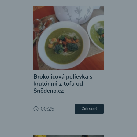
Brokolicová polievka s
krutónmi z tofu od
Snědeno.cz
00:25
Zobraziť