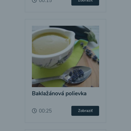
00:15
Zobraziť
Baklažánová polievka
00:25
Zobraziť