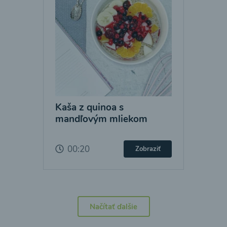
Kaša z quinoa s
mandľovým mliekom
00:20
Zobraziť
Načítať ďalšie