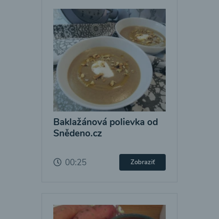
Baklažánová polievka od
Snědeno.cz
00:25
Zobraziť