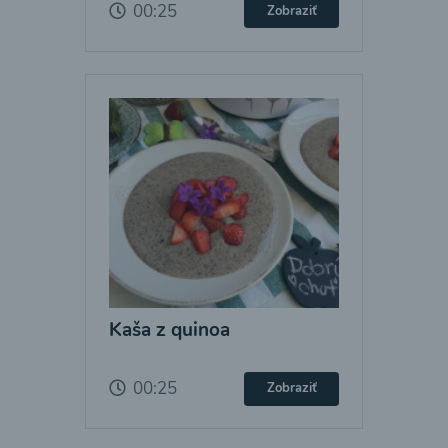
00:25
Zobraziť
Kaša z quinoa
00:25
Zobraziť