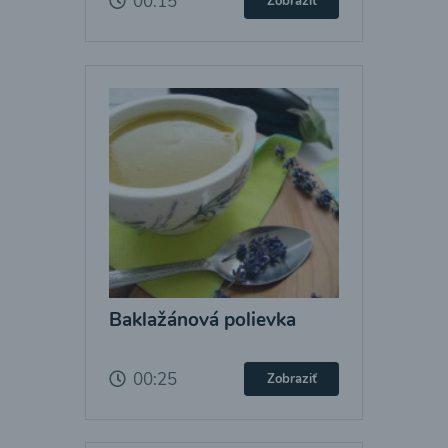
00:15
Zobraziť
Baklažánová polievka
00:25
Zobraziť