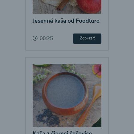
Jesenná kaša od Foodturo
00:25
Zobraziť
Kaša z čiernej šošovice