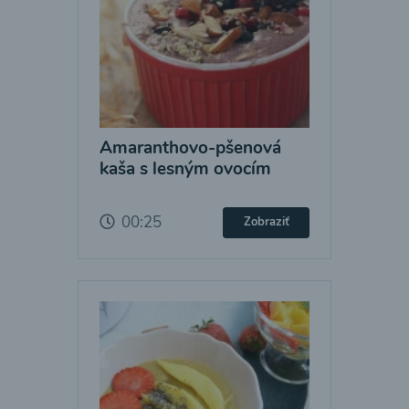
Amaranthovo-pšenová
kaša s lesným ovocím
00:25
Zobraziť