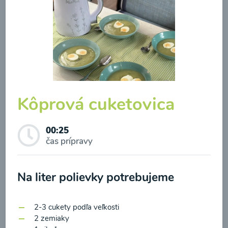
Brokolicová polievka so
syrom
Kôprová cuketovica
00:25
Zobraziť
00:25
čas prípravy
Odber noviniek a akcií
Na liter polievky potrebujeme
Odoslaním registrácie na Newsletter súhlasím so
2-3 cukety podľa veľkosti
spracovaním osobných údajov pre účely
2 zemiaky