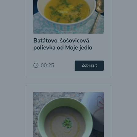
Batátovo-šošovicová
polievka od Moje jedlo
00:25
Zobraziť