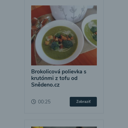
Brokolicová polievka s
krutónmi z tofu od
Snědeno.cz
00:25
Zobraziť