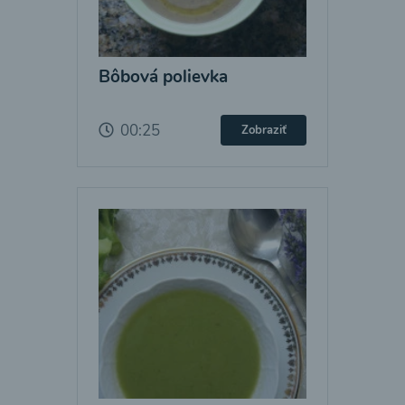
Bôbová polievka
00:25
Zobraziť