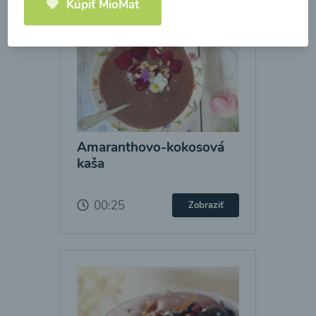
Kúpiť MioMat
Amaranthovo-kokosová
kaša
00:25
Zobraziť