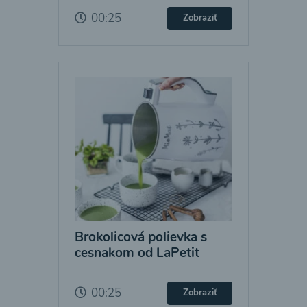
00:25
Zobraziť
Brokolicová polievka s
cesnakom od LaPetit
00:25
Zobraziť