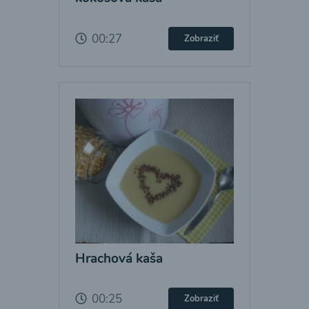
00:27
Zobraziť
Hrachová kaša
00:25
Zobraziť