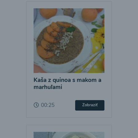
Kaša z quinoa s makom a
marhuľami
00:25
Zobraziť