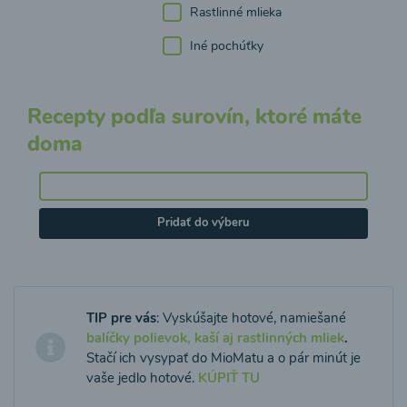
Rastlinné mlieka
Iné pochúťky
Recepty podľa surovín, ktoré máte
doma
Pridať do výberu
TIP pre vás
: Vyskúšajte hotové, namiešané
balíčky polievok, kaší aj rastlinných mliek
.
Stačí ich vysypať do MioMatu a o pár minút je
vaše jedlo hotové.
KÚPIŤ TU