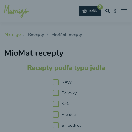
0
Košík
Mamigo
Recepty
MioMat recepty
MioMat recepty
Recepty podľa typu jedla
RAW
Polievky
Kaše
Pre deti
Smoothies