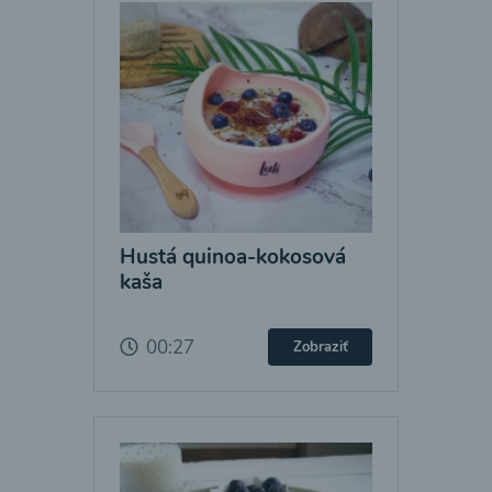
Hustá quinoa-kokosová
kaša
00:27
Zobraziť