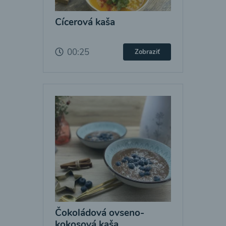
Cícerová kaša
00:25
Zobraziť
Čokoládová ovseno-
kokosová kaša