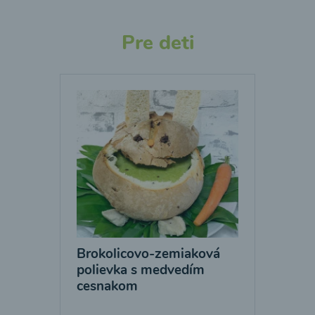
Pre deti
Brokolicovo-zemiaková
polievka s medvedím
cesnakom