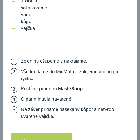
1 cibuľu
zasielania newsletteru a potvrdzujem, že som si
soľ a korenie
prečítal(a)
informácie o Ochrane osobných
vodu
údajov
a súhlasím s nimi.
kôpor
Brokolicové cappuccino
vajíčka
Súhlasím
00:25
Zobraziť
Zeleninu ošúpeme a nakrájame.
Všetko dáme do MioMatu a zalejeme vodou po
rysku.
Načítať ďalšie
Pustíme program
Mash/Soup
.
O pár minút ja navarené.
Kaše
Na záver pridáme nasekaný kôpor a natvrdo
uvarené vajíčka.