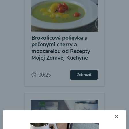
Brokolicová polievka s
pečenými cherry a
mozzarelou od Recepty
Mojej Zdravej Kuchyne
00:25
Zobraziť