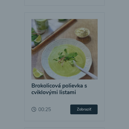
Brokolicová polievka s
cviklovými listami
00:25
Zobraziť