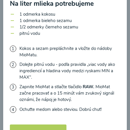
zasielania newsletteru a potvrdzujem, že som si
Na liter mlieka potrebujeme
prečítal(a)
informácie o Ochrane osobných
1 odmerka kokosu
údajov
a súhlasím s nimi.
1 odmerka bieleho sezamu
Brokolicové cappuccino
1/2 odmerky čierneho sezamu
Súhlasím
pitnú vodu
00:25
Zobraziť
Kokos a sezam prepláchnite a vložte do nádoby
MioMatu.
Dolejte pitnú vodu - podľa pravidla „viac vody ako
ingrediencií a hladina vody medzi ryskami MIN a
Načítať ďalšie
MAX".
Zapnite MioMat a stlačte tlačidlo
RAW.
MioMat
začne pracovať a o 15 minút vám zvukový signál
oznámi, že nápoj je hotový.
Kaše
Ochuťte medom alebo steviou. Dobrú chuť!