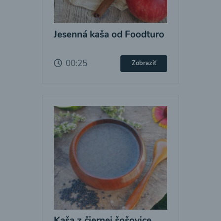
Jesenná kaša od Foodturo
00:25
Zobraziť
Kaša z čiernej šošovice