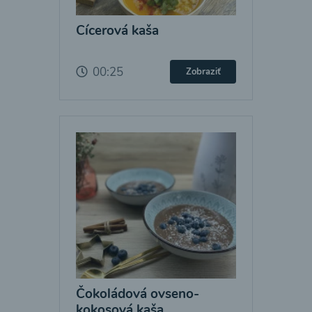
Cícerová kaša
00:25
Zobraziť
Čokoládová ovseno-
kokosová kaša