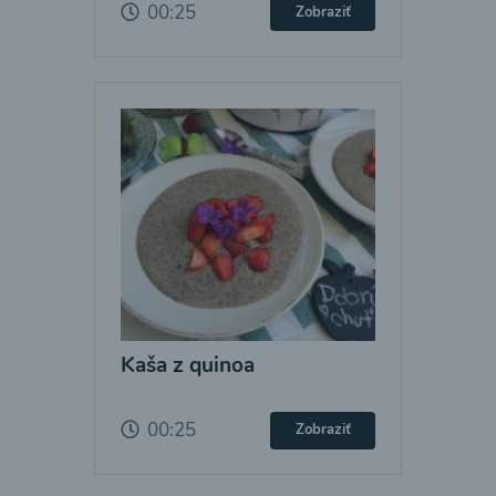
00:25
Zobraziť
Kaša z quinoa
00:25
Zobraziť