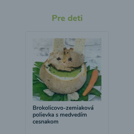
Pre deti
Brokolicovo-zemiaková
polievka s medvedím
cesnakom