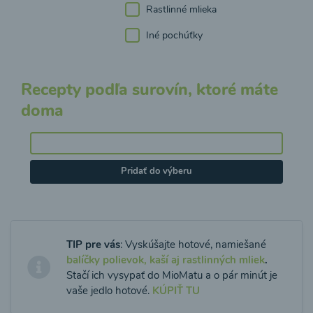
Rastlinné mlieka
Iné pochúťky
Recepty podľa surovín, ktoré máte
doma
Pridať do výberu
TIP pre vás
: Vyskúšajte hotové, namiešané
balíčky polievok, kaší aj rastlinných mliek
.
Stačí ich vysypať do MioMatu a o pár minút je
vaše jedlo hotové.
KÚPIŤ TU