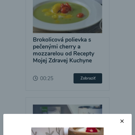
Brokolicová polievka s
pečenými cherry a
mozzarelou od Recepty
Mojej Zdravej Kuchyne
00:25
Zobraziť