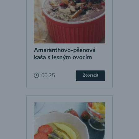
Amaranthovo-pšenová
kaša s lesným ovocím
00:25
Zobraziť