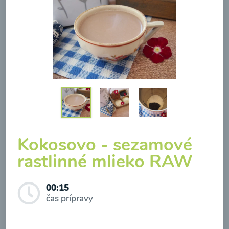
Brokolicová polievka so
syrom
00:25
Zobraziť
Kokosovo - sezamové
rastlinné mlieko RAW
Odber noviniek a akcií
00:15
čas prípravy
Odoslaním registrácie na Newsletter súhlasím so
spracovaním osobných údajov pre účely