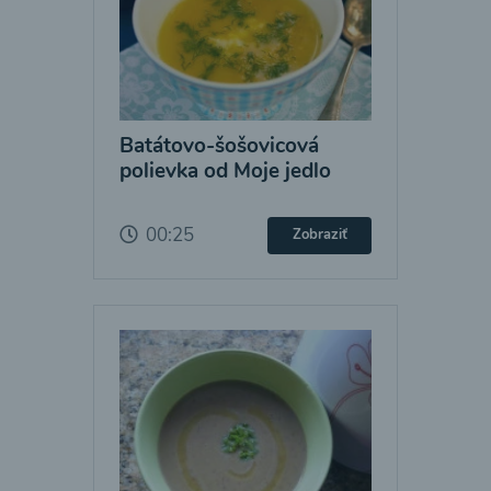
Batátovo-šošovicová
polievka od Moje jedlo
00:25
Zobraziť