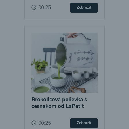
00:25
Zobraziť
Brokolicová polievka s
cesnakom od LaPetit
00:25
Zobraziť