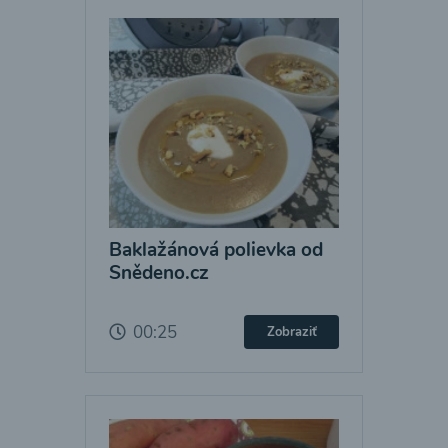
Baklažánová polievka od
Snědeno.cz
00:25
Zobraziť