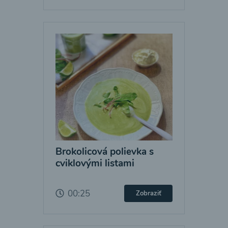
Brokolicová polievka s
cviklovými listami
00:25
Zobraziť