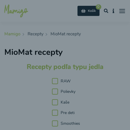
0
Košík
Mamigo
Recepty
MioMat recepty
MioMat recepty
Recepty podľa typu jedla
RAW
Polievky
Kaše
Pre deti
Smoothies