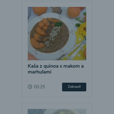
Kaša z quinoa s makom a
marhuľami
00:25
Zobraziť