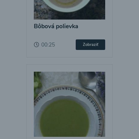
Bôbová polievka
00:25
Zobraziť