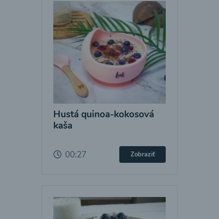
Hustá quinoa-kokosová
kaša
00:27
Zobraziť