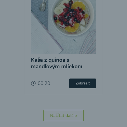
Kaša z quinoa s
mandľovým mliekom
00:20
Zobraziť
Načítať ďalšie