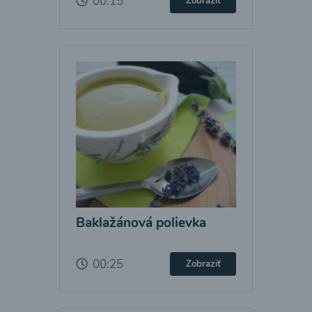
00:15
Zobraziť
Baklažánová polievka
00:25
Zobraziť