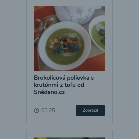
Brokolicová polievka s
krutónmi z tofu od
Snědeno.cz
00:25
Zobraziť