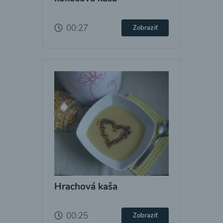
00:27
Zobraziť
Hrachová kaša
00:25
Zobraziť