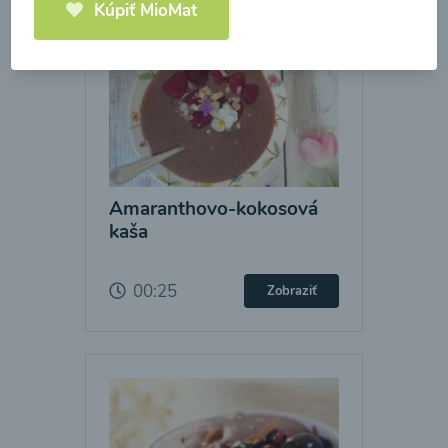
Kúpiť MioMat
Amaranthovo-kokosová
kaša
00:25
Zobraziť