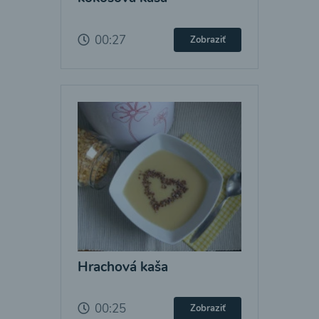
00:27
Zobraziť
Hrachová kaša
00:25
Zobraziť