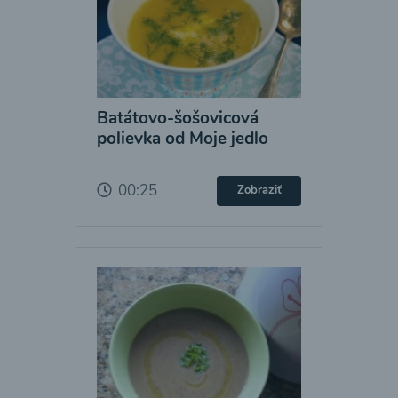
Batátovo-šošovicová
polievka od Moje jedlo
00:25
Zobraziť