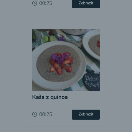
00:25
Zobraziť
Kaša z quinoa
00:25
Zobraziť