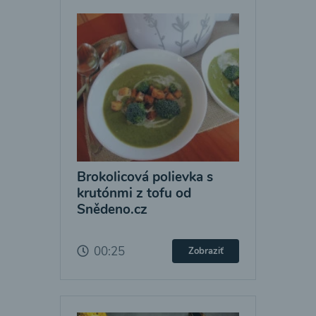
Brokolicová polievka s
krutónmi z tofu od
Snědeno.cz
00:25
Zobraziť