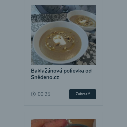
Baklažánová polievka od
Snědeno.cz
00:25
Zobraziť