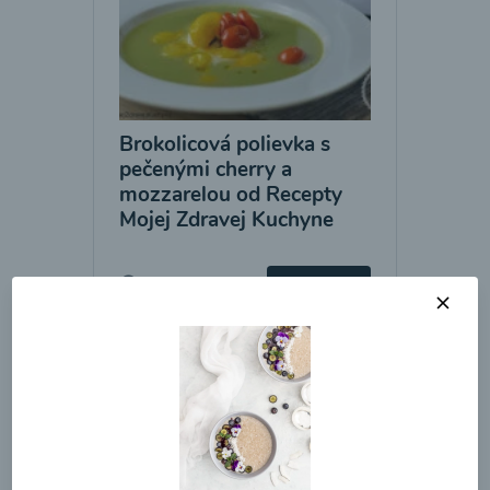
Brokolicová polievka s
pečenými cherry a
mozzarelou od Recepty
Mojej Zdravej Kuchyne
00:25
Zobraziť