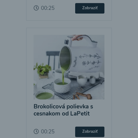
00:25
Zobraziť
Brokolicová polievka s
cesnakom od LaPetit
00:25
Zobraziť