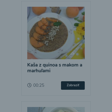
Kaša z quinoa s makom a
marhuľami
00:25
Zobraziť