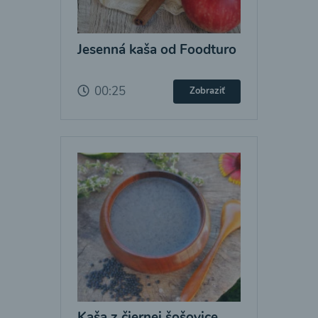
Jesenná kaša od Foodturo
00:25
Zobraziť
Kaša z čiernej šošovice