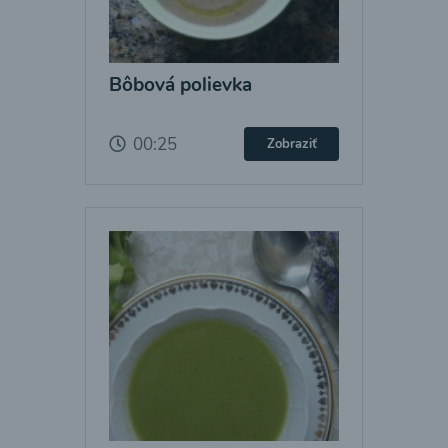
Bôbová polievka
00:25
Zobraziť