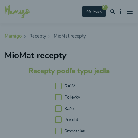
0
Košík
Mamigo
Recepty
MioMat recepty
MioMat recepty
Recepty podľa typu jedla
RAW
Polievky
Kaše
Pre deti
Smoothies