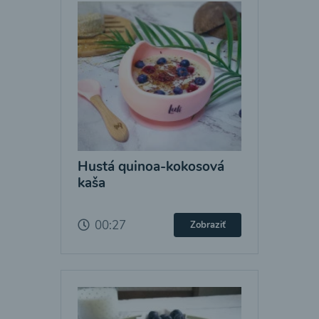
Hustá quinoa-kokosová
kaša
00:27
Zobraziť