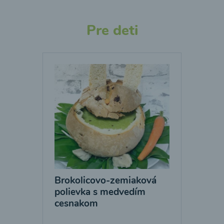
Pre deti
Brokolicovo-zemiaková
polievka s medvedím
cesnakom