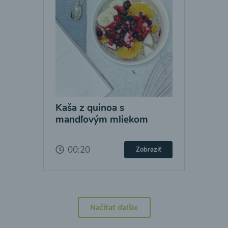
Kaša z quinoa s
mandľovým mliekom
00:20
Zobraziť
Načítať ďalšie