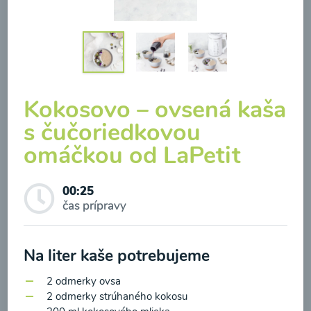
Brokolicová polievka so
Kokosovo – ovsená kaša
syrom
s čučoriedkovou
omáčkou od LaPetit
00:25
Zobraziť
00:25
čas prípravy
Odber noviniek a akcií
Na liter kaše potrebujeme
Odoslaním registrácie na Newsletter súhlasím so
2 odmerky ovsa
spracovaním osobných údajov pre účely
2 odmerky strúhaného kokosu