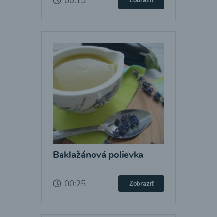
00:15
Zobraziť
Baklažánová polievka
00:25
Zobraziť