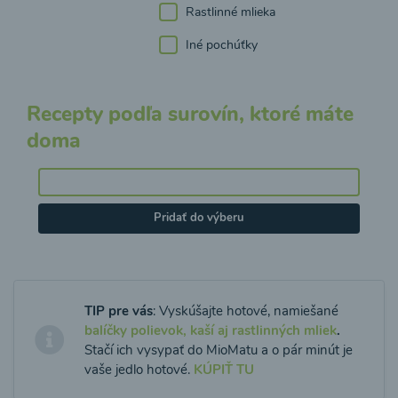
Rastlinné mlieka
Iné pochúťky
Recepty podľa surovín, ktoré máte
doma
Pridať do výberu
TIP pre vás
: Vyskúšajte hotové, namiešané
balíčky polievok, kaší aj rastlinných mliek
.
Stačí ich vysypať do MioMatu a o pár minút je
vaše jedlo hotové.
KÚPIŤ TU