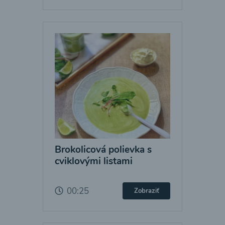
Brokolicová polievka s
cviklovými listami
00:25
Zobraziť