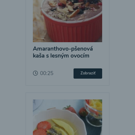
Amaranthovo-pšenová
kaša s lesným ovocím
00:25
Zobraziť