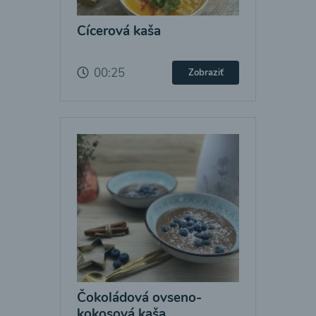
Cícerová kaša
00:25
Zobraziť
Čokoládová ovseno-
kokosová kaša