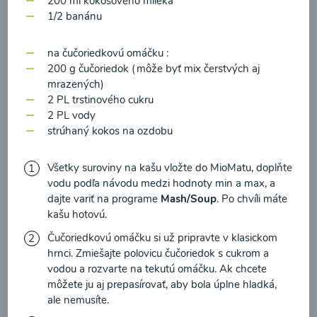
200 ml kokosového mlieka
zasielania newsletteru a potvrdzujem, že som si
1/2 banánu
prečítal(a)
informácie o Ochrane osobných
údajov
a súhlasím s nimi.
na čučoriedkovú omáčku :
Brokolicové cappuccino
200 g čučoriedok (môže byť mix čerstvých aj
Súhlasím
mrazených)
2 PL trstinového cukru
00:25
Zobraziť
2 PL vody
strúhaný kokos na ozdobu
Všetky suroviny na kašu vložte do MioMatu, doplňte
Načítať ďalšie
vodu podľa návodu medzi hodnoty min a max, a
dajte variť na programe
Mash/Soup
. Po chvíli máte
kašu hotovú.
Čučoriedkovú omáčku si už pripravte v klasickom
Kaše
hrnci. Zmiešajte polovicu čučoriedok s cukrom a
vodou a rozvarte na tekutú omáčku. Ak chcete
môžete ju aj prepasírovať, aby bola úplne hladká,
ale nemusíte.