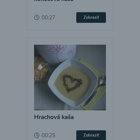
00:27
Zobraziť
Hrachová kaša
00:25
Zobraziť