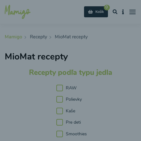
0
Košík
Mamigo
Recepty
MioMat recepty
MioMat recepty
Recepty podľa typu jedla
RAW
Polievky
Kaše
Pre deti
Smoothies