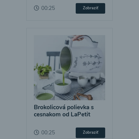
00:25
Zobraziť
Brokolicová polievka s
cesnakom od LaPetit
00:25
Zobraziť