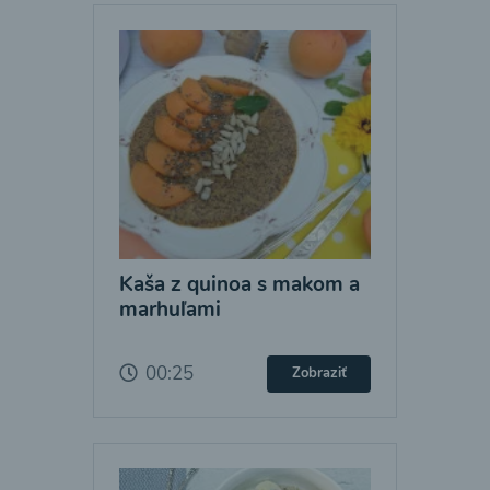
Kaša z quinoa s makom a
marhuľami
00:25
Zobraziť