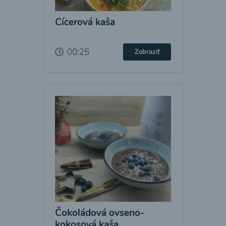
Cícerová kaša
00:25
Zobraziť
Čokoládová ovseno-
kokosová kaša