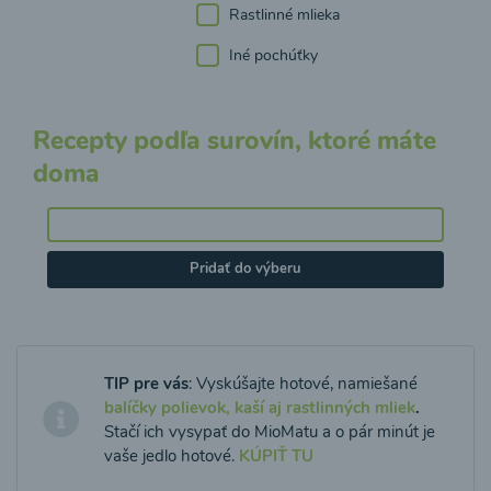
Rastlinné mlieka
Iné pochúťky
Recepty podľa surovín, ktoré máte
doma
Pridať do výberu
TIP pre vás
: Vyskúšajte hotové, namiešané
balíčky polievok, kaší aj rastlinných mliek
.
Stačí ich vysypať do MioMatu a o pár minút je
vaše jedlo hotové.
KÚPIŤ TU