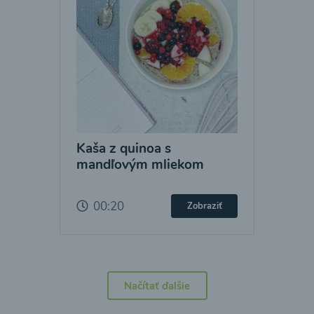
Kaša z quinoa s
mandľovým mliekom
00:20
Zobraziť
Načítať ďalšie