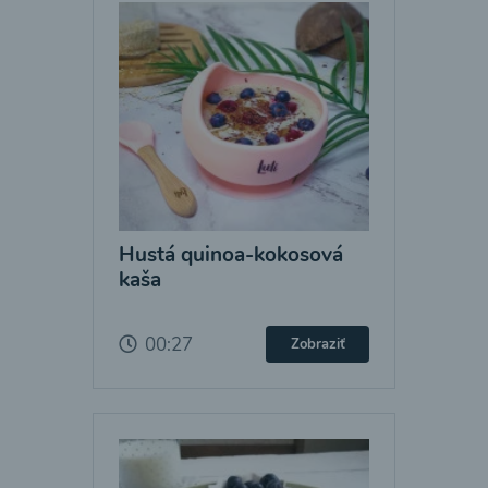
Hustá quinoa-kokosová
kaša
00:27
Zobraziť