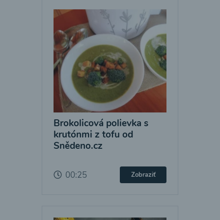
Brokolicová polievka s
krutónmi z tofu od
Snědeno.cz
00:25
Zobraziť