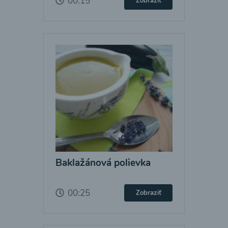
00:15
Zobraziť
Baklažánová polievka
00:25
Zobraziť