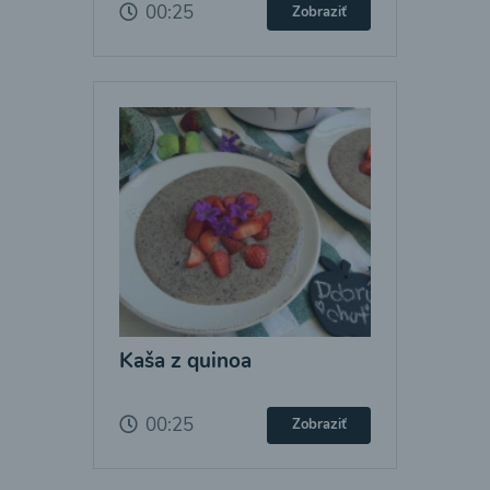
00:25
Zobraziť
Kaša z quinoa
00:25
Zobraziť