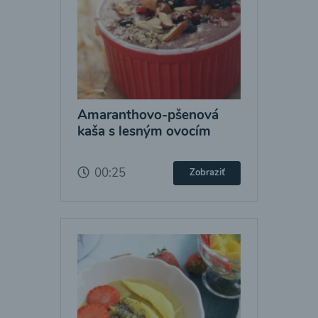
Amaranthovo-pšenová
kaša s lesným ovocím
00:25
Zobraziť