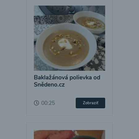
Baklažánová polievka od
Snědeno.cz
00:25
Zobraziť