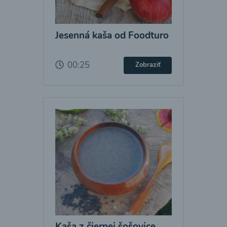
Jesenná kaša od Foodturo
00:25
Zobraziť
Kaša z čiernej šošovice