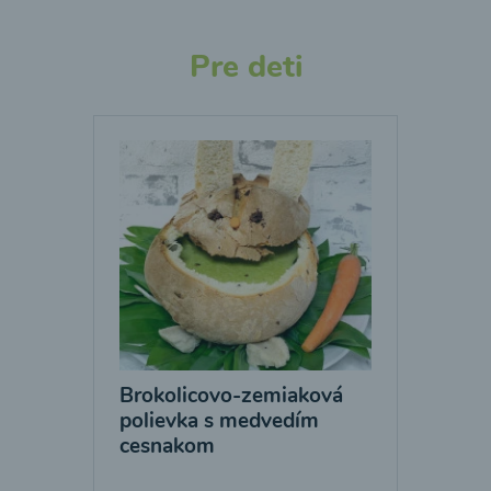
Pre deti
Brokolicovo-zemiaková
polievka s medvedím
cesnakom