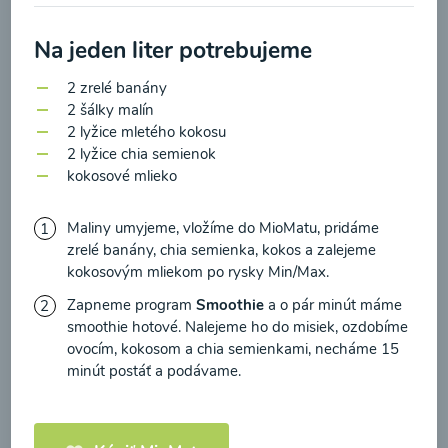
zasielania newsletteru a potvrdzujem, že som si
prečítal(a)
informácie o Ochrane osobných
Na jeden liter potrebujeme
údajov
a súhlasím s nimi.
Brokolicové cappuccino
2 zrelé banány
Súhlasím
2 šálky malín
2 lyžice mletého kokosu
00:25
Zobraziť
2 lyžice chia semienok
kokosové mlieko
Maliny umyjeme, vložíme do MioMatu, pridáme
zrelé banány, chia semienka, kokos a zalejeme
Načítať ďalšie
kokosovým mliekom po rysky Min/Max.
Zapneme program
Smoothie
a o pár minút máme
smoothie hotové. Nalejeme ho do misiek, ozdobíme
ovocím, kokosom a chia semienkami, necháme 15
Kaše
minút postáť a podávame.