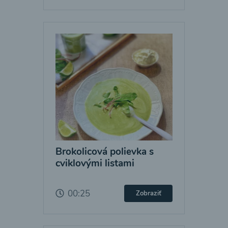
Brokolicová polievka s
cviklovými listami
00:25
Zobraziť