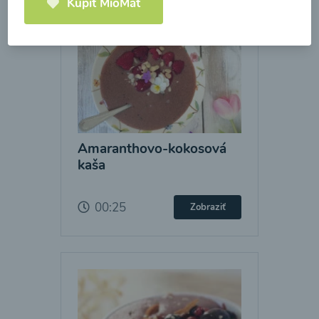
Kúpiť MioMat
Amaranthovo-kokosová
kaša
00:25
Zobraziť