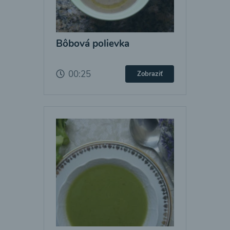
Bôbová polievka
00:25
Zobraziť