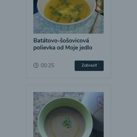
Batátovo-šošovicová
polievka od Moje jedlo
00:25
Zobraziť