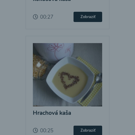
00:27
Zobraziť
Hrachová kaša
00:25
Zobraziť