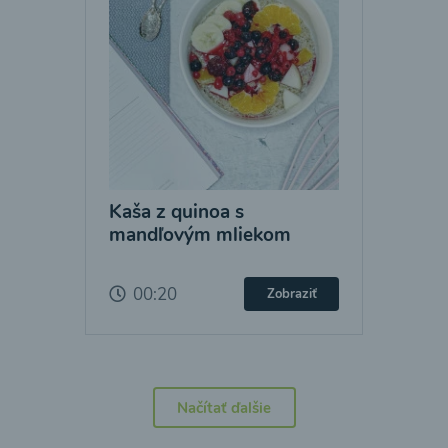
Kaša z quinoa s
mandľovým mliekom
00:20
Zobraziť
Načítať ďalšie