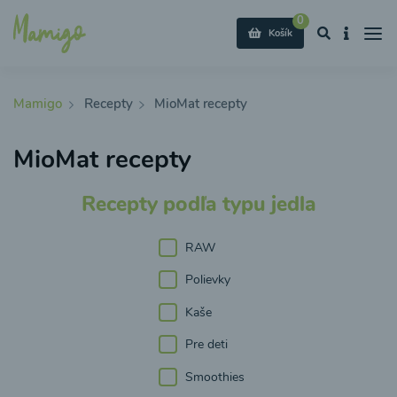
0
Košík
Mamigo
Recepty
MioMat recepty
MioMat recepty
Recepty podľa typu jedla
RAW
Polievky
Kaše
Pre deti
Smoothies