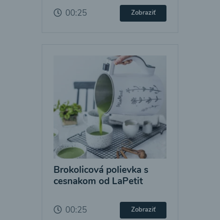
00:25
Zobraziť
Brokolicová polievka s
cesnakom od LaPetit
00:25
Zobraziť