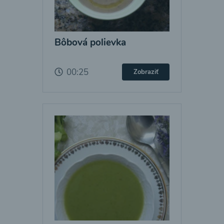
Bôbová polievka
00:25
Zobraziť