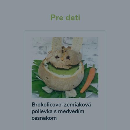
Pre deti
Brokolicovo-zemiaková
polievka s medvedím
cesnakom