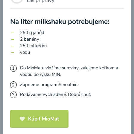
čas prípravy
zasielania newsletteru a potvrdzujem, že som si
prečítal(a)
informácie o Ochrane osobných
údajov
a súhlasím s nimi.
Na liter milkshaku potrebujeme:
Brokolicové cappuccino
Súhlasím
250 g jahôd
2 banány
00:25
Zobraziť
250 ml kefíru
vodu
Do MioMatu vložíme suroviny, zalejeme kefírom a
vodou po rysku MIN.
Načítať ďalšie
Zapneme program Smoothie.
Podávame vychladené. Dobrú chuť.
Kaše
Kúpiť MioMat