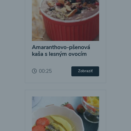
Amaranthovo-pšenová
kaša s lesným ovocím
00:25
Zobraziť