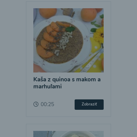
Kaša z quinoa s makom a
marhuľami
00:25
Zobraziť