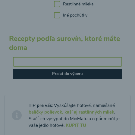
Rastlinné mlieka
Iné pochúťky
Recepty podľa surovín, ktoré máte
doma
Pridať do výberu
TIP pre vás
: Vyskúšajte hotové, namiešané
balíčky polievok, kaší aj rastlinných mliek
.
Stačí ich vysypať do MioMatu a o pár minút je
vaše jedlo hotové.
KÚPIŤ TU