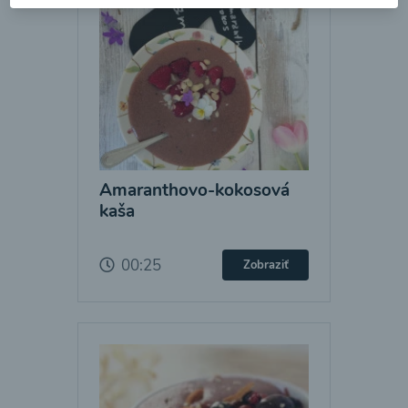
Amaranthovo-kokosová
kaša
00:25
Zobraziť