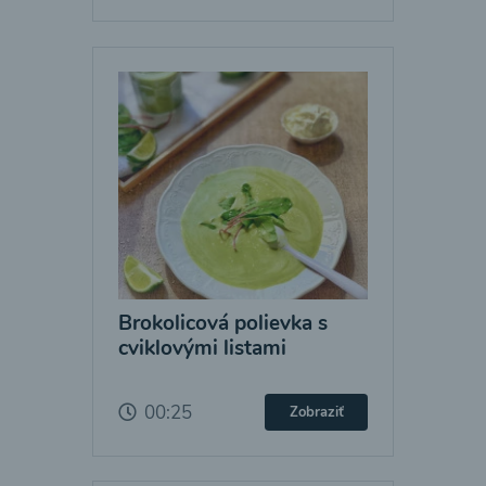
Brokolicová polievka s
cviklovými listami
00:25
Zobraziť