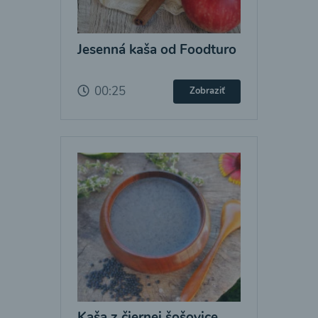
Jesenná kaša od Foodturo
00:25
Zobraziť
Kaša z čiernej šošovice