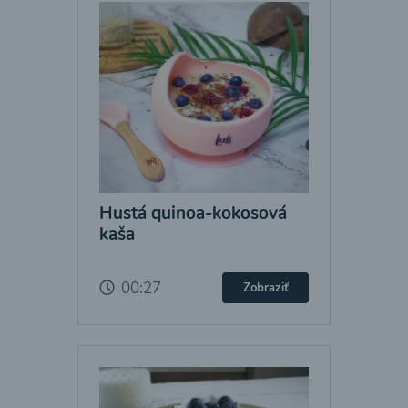
Hustá quinoa-kokosová
kaša
00:27
Zobraziť