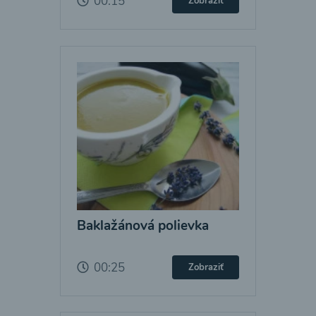
00:15
Zobraziť
Baklažánová polievka
00:25
Zobraziť