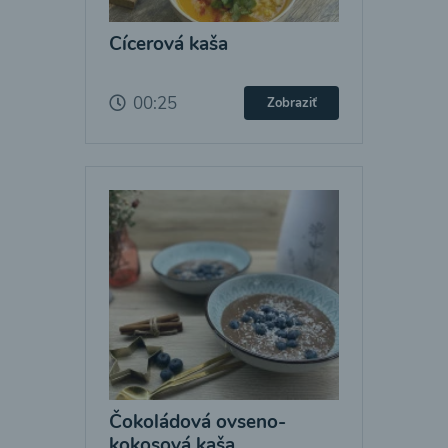
Cícerová kaša
00:25
Zobraziť
Čokoládová ovseno-
kokosová kaša