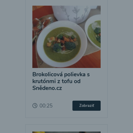
Brokolicová polievka s
krutónmi z tofu od
Snědeno.cz
00:25
Zobraziť