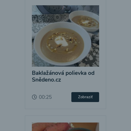
Baklažánová polievka od
Snědeno.cz
00:25
Zobraziť