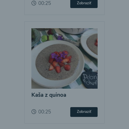
00:25
Zobraziť
Kaša z quinoa
00:25
Zobraziť