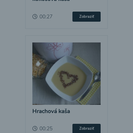
00:27
Zobraziť
Hrachová kaša
00:25
Zobraziť