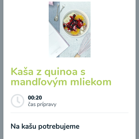
Brokolicová polievka so
syrom
00:25
Zobraziť
Kaša z quinoa s
mandľovým mliekom
00:20
čas prípravy
Odber noviniek a akcií
Odoslaním registrácie na Newsletter súhlasím so
Na kašu potrebujeme
spracovaním osobných údajov pre účely