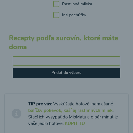
Rastlinné mlieka
Iné pochúťky
Recepty podľa surovín, ktoré máte
doma
Pridať do výberu
TIP pre vás
: Vyskúšajte hotové, namiešané
balíčky polievok, kaší aj rastlinných mliek
.
Stačí ich vysypať do MioMatu a o pár minút je
vaše jedlo hotové.
KÚPIŤ TU