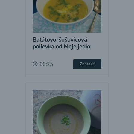
Batátovo-šošovicová
polievka od Moje jedlo
00:25
Zobraziť