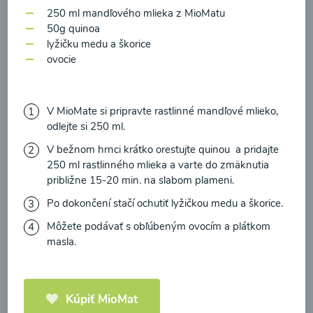
zasielania newsletteru a potvrdzujem, že som si
250 ml mandľového mlieka z MioMatu
prečítal(a)
informácie o Ochrane osobných
50g quinoa
lyžičku medu a škorice
údajov
a súhlasím s nimi.
Brokolicové cappuccino
ovocie
Súhlasím
00:25
Zobraziť
V MioMate si pripravte rastlinné mandľové mlieko,
odlejte si 250 ml.
V bežnom hrnci krátko orestujte quinou a pridajte
250 ml rastlinného mlieka a varte do zmäknutia
Načítať ďalšie
približne 15-20 min. na slabom plameni.
Po dokončení stačí ochutiť lyžičkou medu a škorice.
Môžete podávať s obľúbeným ovocím a plátkom
masla.
Kaše
Kúpiť MioMat