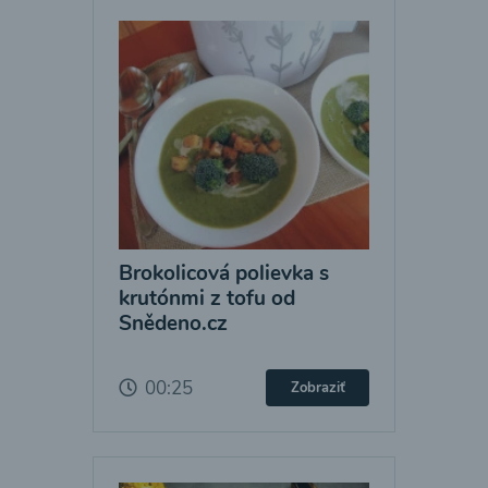
Brokolicová polievka s
krutónmi z tofu od
Snědeno.cz
00:25
Zobraziť