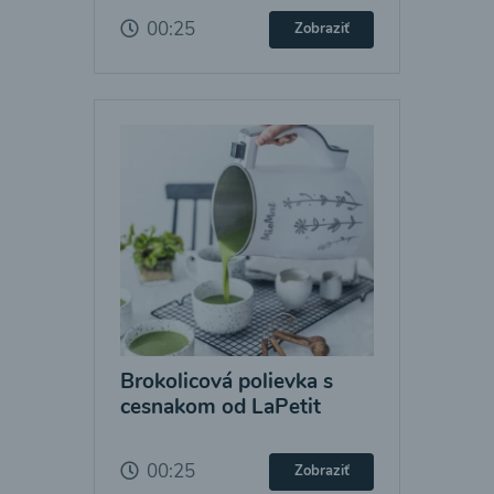
00:25
Zobraziť
Brokolicová polievka s
cesnakom od LaPetit
00:25
Zobraziť