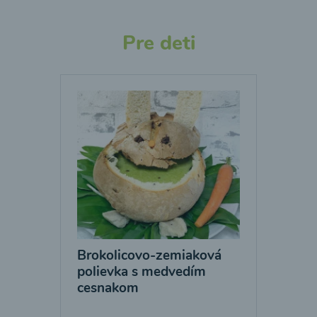
Pre deti
Brokolicovo-zemiaková
polievka s medvedím
cesnakom