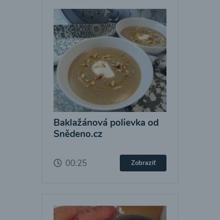
Baklažánová polievka od
Snědeno.cz
00:25
Zobraziť