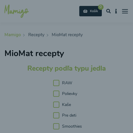
0
Košík
Mamigo
Recepty
MioMat recepty
MioMat recepty
Recepty podľa typu jedla
RAW
Polievky
Kaše
Pre deti
Smoothies