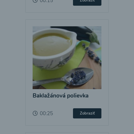
00:15
Zobraziť
Baklažánová polievka
00:25
Zobraziť