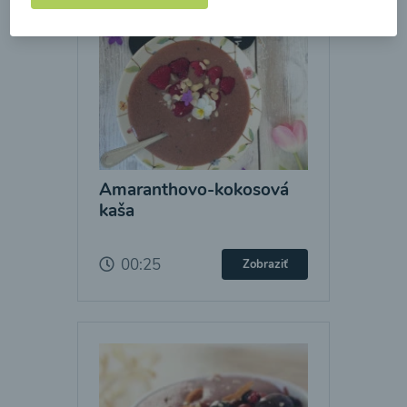
Amaranthovo-kokosová
kaša
00:25
Zobraziť