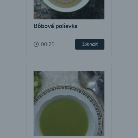
Bôbová polievka
00:25
Zobraziť