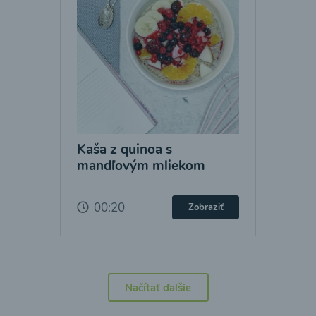
Kaša z quinoa s
mandľovým mliekom
00:20
Zobraziť
Načítať ďalšie