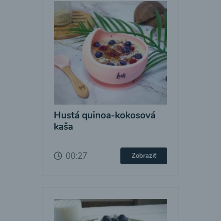
Hustá quinoa-kokosová
kaša
00:27
Zobraziť