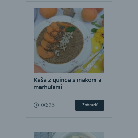
Kaša z quinoa s makom a
marhuľami
00:25
Zobraziť