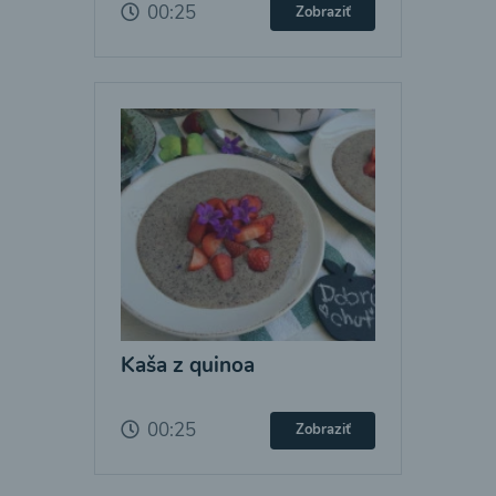
00:25
Zobraziť
Kaša z quinoa
00:25
Zobraziť