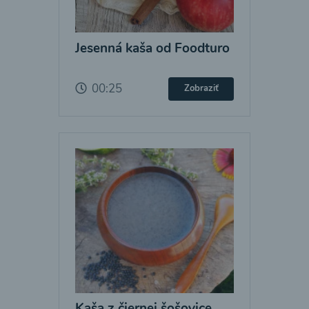
Jesenná kaša od Foodturo
00:25
Zobraziť
Kaša z čiernej šošovice