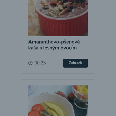
Amaranthovo-pšenová
kaša s lesným ovocím
00:25
Zobraziť