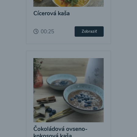
Cícerová kaša
00:25
Zobraziť
Čokoládová ovseno-
kokosová kaša