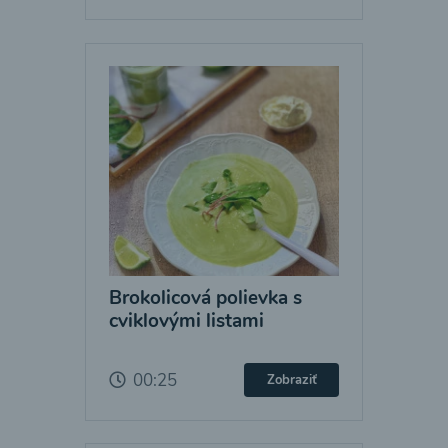
Brokolicová polievka s
cviklovými listami
00:25
Zobraziť