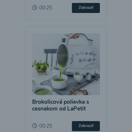
00:25
Zobraziť
Brokolicová polievka s
cesnakom od LaPetit
00:25
Zobraziť