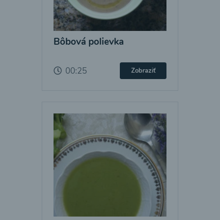
Bôbová polievka
00:25
Zobraziť