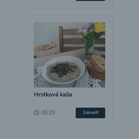
Hrstková kaša
00:25
Zobraziť