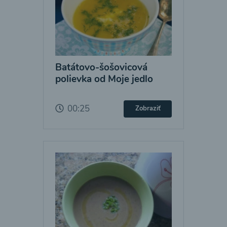
Batátovo-šošovicová
polievka od Moje jedlo
00:25
Zobraziť