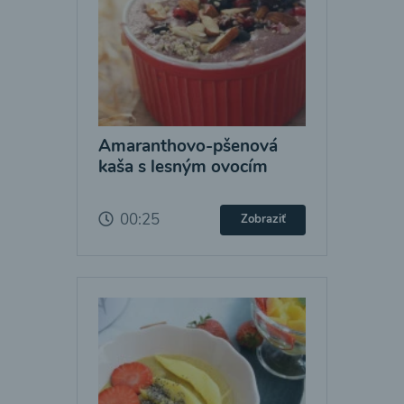
Amaranthovo-pšenová
kaša s lesným ovocím
00:25
Zobraziť