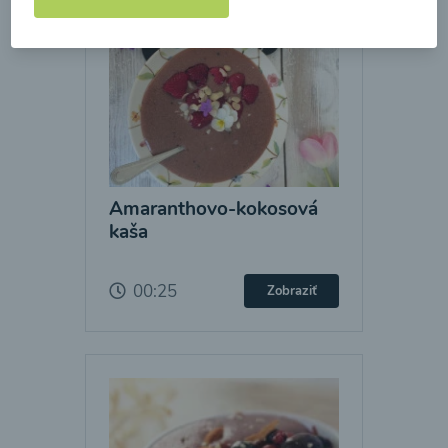
Amaranthovo-kokosová
kaša
00:25
Zobraziť