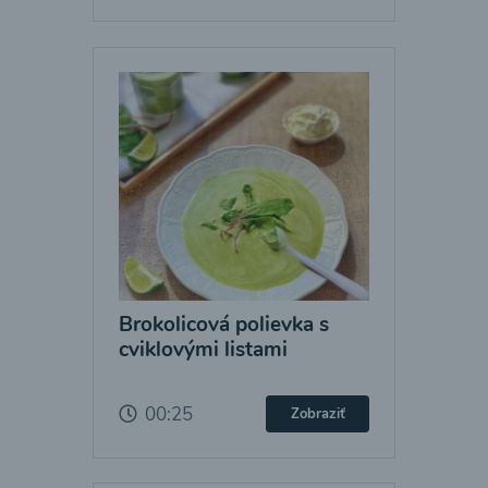
Brokolicová polievka s
cviklovými listami
00:25
Zobraziť