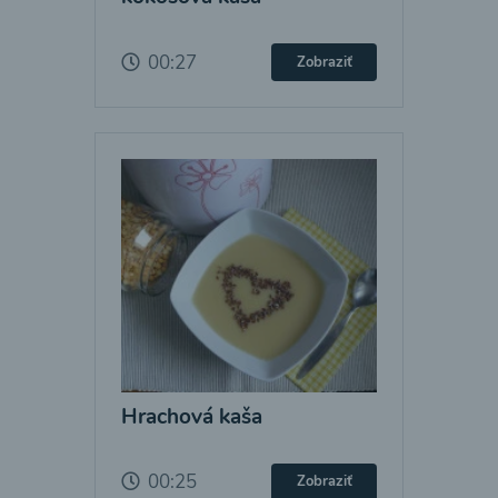
00:27
Zobraziť
Hrachová kaša
00:25
Zobraziť