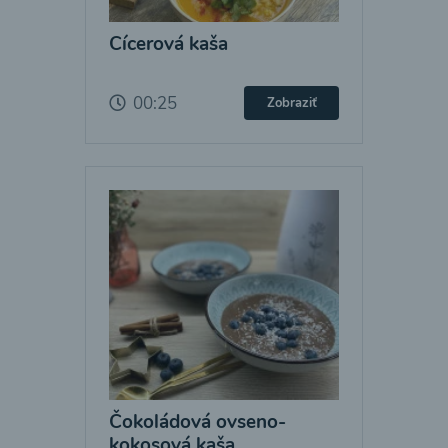
Cícerová kaša
00:25
Zobraziť
Čokoládová ovseno-
kokosová kaša