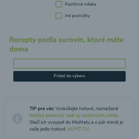
Rastlinné mlieka
Iné pochúťky
Recepty podľa surovín, ktoré máte
doma
Pridať do výberu
TIP pre vás
: Vyskúšajte hotové, namiešané
balíčky polievok, kaší aj rastlinných mliek
.
Stačí ich vysypať do MioMatu a o pár minút je
vaše jedlo hotové.
KÚPIŤ TU