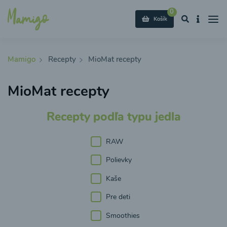
0
Košík
Mamigo
Recepty
MioMat recepty
MioMat recepty
Recepty podľa typu jedla
RAW
Polievky
Kaše
Pre deti
Smoothies