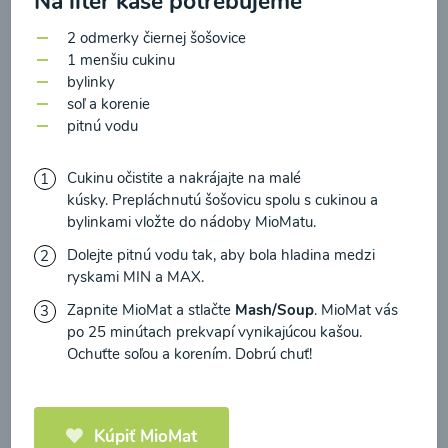
Na liter kaše potrebujeme
zasielania newsletteru a potvrdzujem, že som si
prečítal(a)
informácie o Ochrane osobných
2 odmerky čiernej šošovice
1 menšiu cukinu
údajov
a súhlasím s nimi.
Brokolicové cappuccino
bylinky
soľ a korenie
Súhlasím
pitnú vodu
00:25
Zobraziť
Cukinu očistite a nakrájajte na malé
kúsky. Prepláchnutú šošovicu spolu s cukinou a
bylinkami vložte do nádoby MioMatu.
Dolejte pitnú vodu tak, aby bola hladina medzi
Načítať ďalšie
ryskami MIN a MAX.
Zapnite MioMat a stlačte
Mash/Soup
. MioMat vás
po 25 minútach prekvapí vynikajúcou kašou.
Kaše
Ochuťte soľou a korením. Dobrú chuť!
Kúpiť MioMat