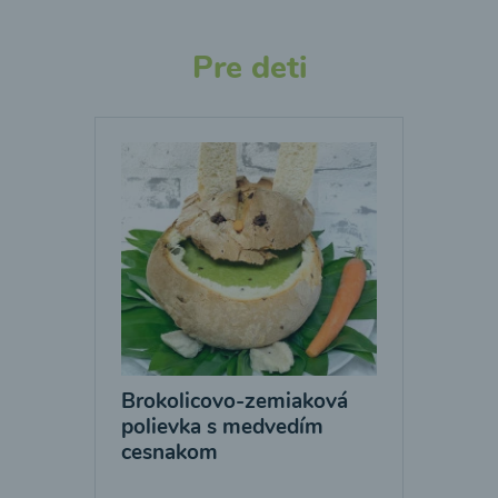
Pre deti
Brokolicovo-zemiaková
polievka s medvedím
cesnakom