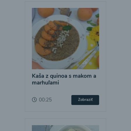
Kaša z quinoa s makom a
marhuľami
00:25
Zobraziť