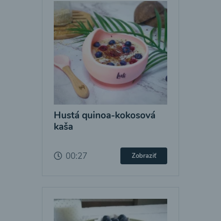
Hustá quinoa-kokosová
kaša
00:27
Zobraziť