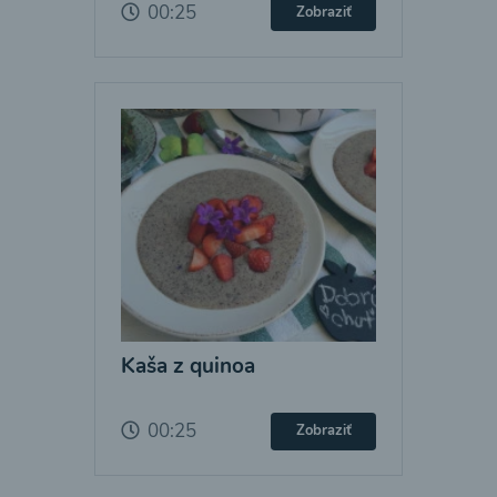
00:25
Zobraziť
Kaša z quinoa
00:25
Zobraziť