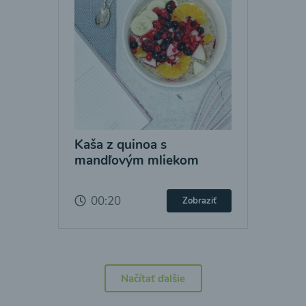
Kaša z quinoa s
mandľovým mliekom
00:20
Zobraziť
Načítať ďalšie