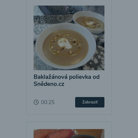
Baklažánová polievka od
Snědeno.cz
00:25
Zobraziť