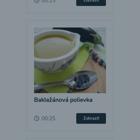
00:15
Zobraziť
Baklažánová polievka
00:25
Zobraziť