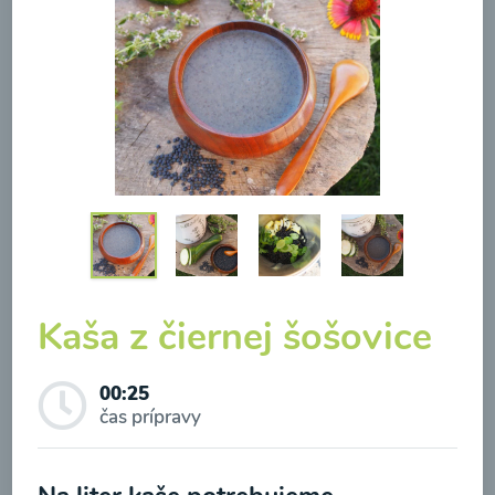
Brokolicová polievka so
syrom
00:25
Zobraziť
Kaša z čiernej šošovice
Odber noviniek a akcií
00:25
čas prípravy
Odoslaním registrácie na Newsletter súhlasím so
spracovaním osobných údajov pre účely