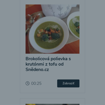
Brokolicová polievka s
krutónmi z tofu od
Snědeno.cz
00:25
Zobraziť