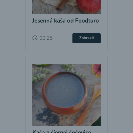
Jesenná kaša od Foodturo
00:25
Zobraziť
Kaša z čiernej šošovice