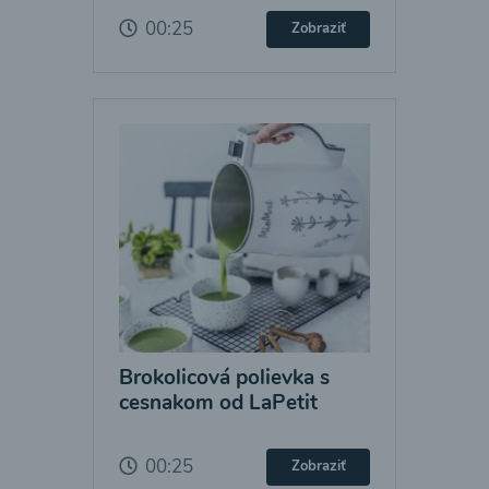
00:25
Zobraziť
Brokolicová polievka s
cesnakom od LaPetit
00:25
Zobraziť