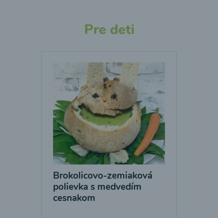
Pre deti
Brokolicovo-zemiaková
polievka s medvedím
cesnakom