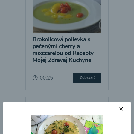
Brokolicová polievka s
pečenými cherry a
mozzarelou od Recepty
Mojej Zdravej Kuchyne
00:25
Zobraziť