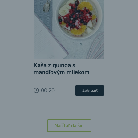
Kaša z quinoa s
mandľovým mliekom
00:20
Zobraziť
Načítať ďalšie