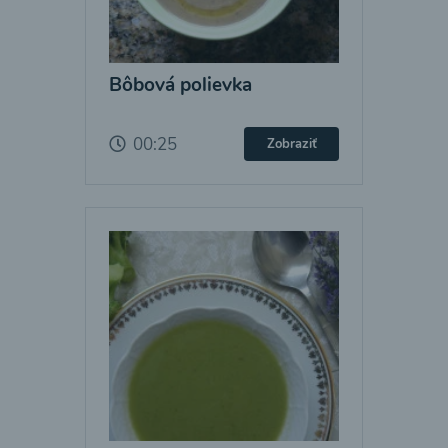
Bôbová polievka
00:25
Zobraziť