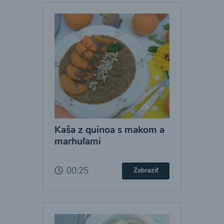
Kaša z quinoa s makom a
marhuľami
00:25
Zobraziť