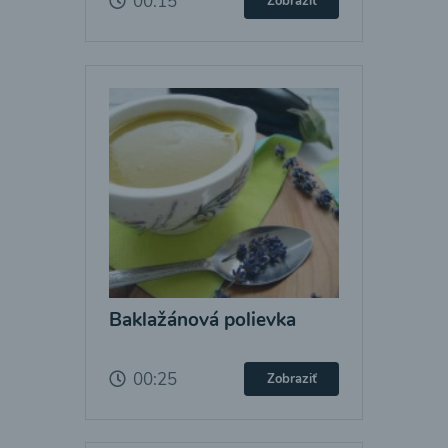
00:15
Zobraziť
Baklažánová polievka
00:25
Zobraziť