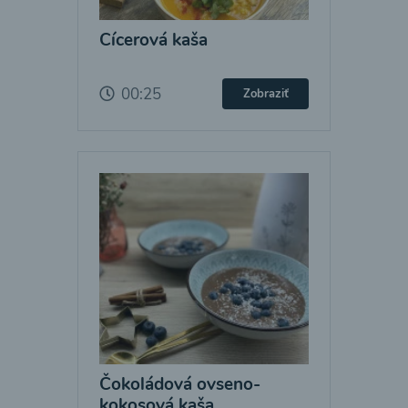
Cícerová kaša
00:25
Zobraziť
Čokoládová ovseno-
kokosová kaša