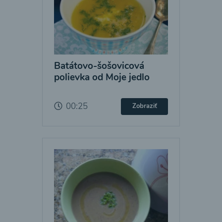
Batátovo-šošovicová
polievka od Moje jedlo
00:25
Zobraziť