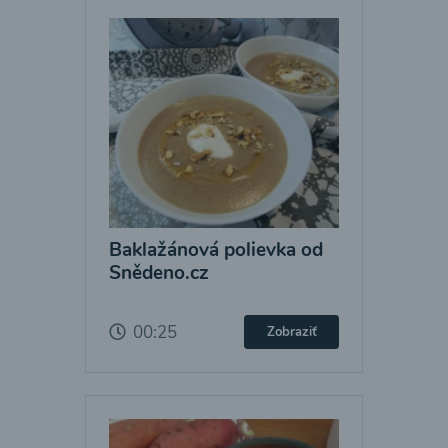
Baklažánová polievka od
Snědeno.cz
00:25
Zobraziť