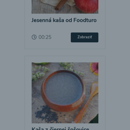
Jesenná kaša od Foodturo
00:25
Zobraziť
Kaša z čiernej šošovice