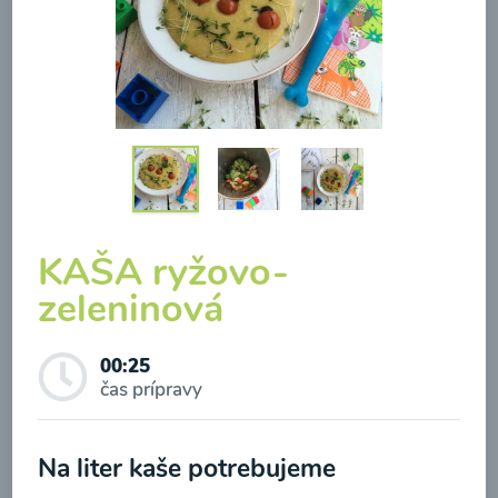
Brokolicová polievka so
syrom
00:25
Zobraziť
KAŠA ryžovo-
zeleninová
00:25
Odber noviniek a akcií
čas prípravy
Odoslaním registrácie na Newsletter súhlasím so
Na liter kaše potrebujeme
spracovaním osobných údajov pre účely