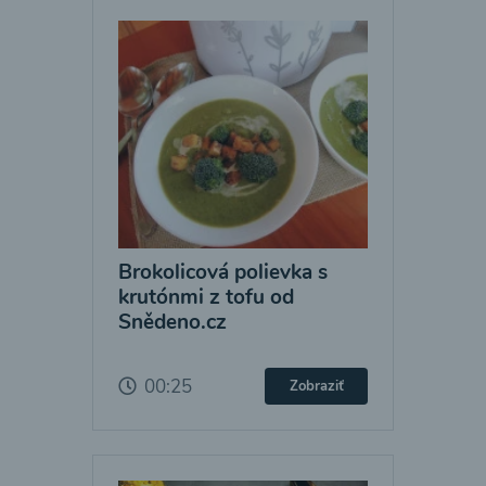
Brokolicová polievka s
krutónmi z tofu od
Snědeno.cz
00:25
Zobraziť