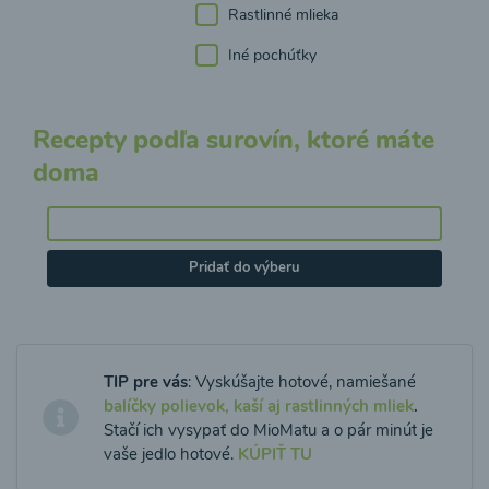
Rastlinné mlieka
Iné pochúťky
Recepty podľa surovín, ktoré máte
doma
Pridať do výberu
TIP pre vás
: Vyskúšajte hotové, namiešané
balíčky polievok, kaší aj rastlinných mliek
.
Stačí ich vysypať do MioMatu a o pár minút je
vaše jedlo hotové.
KÚPIŤ TU