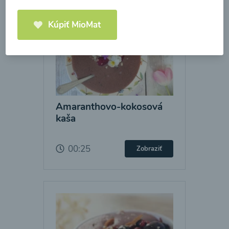
Kúpiť MioMat
Amaranthovo-kokosová
kaša
00:25
Zobraziť