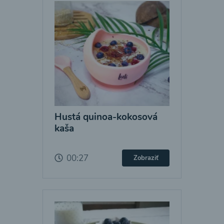
Hustá quinoa-kokosová
kaša
00:27
Zobraziť