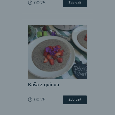
00:25
Zobraziť
Kaša z quinoa
00:25
Zobraziť