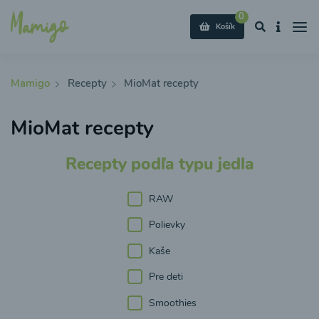
0
Košík
Mamigo
Recepty
MioMat recepty
MioMat recepty
Recepty podľa typu jedla
RAW
Polievky
Kaše
Pre deti
Smoothies