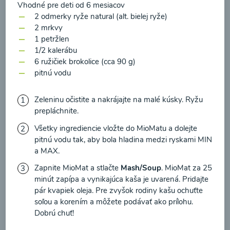
zasielania newsletteru a potvrdzujem, že som si
Vhodné pre deti od 6 mesiacov
2 odmerky ryže natural (alt. bielej ryže)
prečítal(a)
informácie o Ochrane osobných
2 mrkvy
údajov
a súhlasím s nimi.
1 petržlen
Brokolicové cappuccino
1/2 kalerábu
Súhlasím
6 ružičiek brokolice (cca 90 g)
00:25
pitnú vodu
Zobraziť
Zeleninu očistite a nakrájajte na malé kúsky. Ryžu
prepláchnite.
Všetky ingrediencie vložte do MioMatu a dolejte
Načítať ďalšie
pitnú vodu tak, aby bola hladina medzi ryskami MIN
a MAX.
Zapnite MioMat a stlačte
Mash/Soup
. MioMat za 25
Kaše
minút zapípa a vynikajúca kaša je uvarená. Pridajte
pár kvapiek oleja. Pre zvyšok rodiny kašu ochuťte
soľou a korením a môžete podávať ako prílohu.
Dobrú chuť!