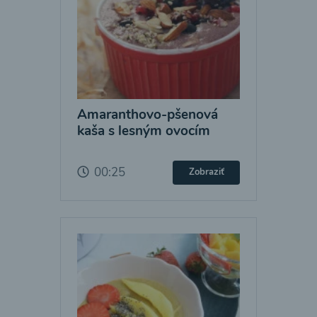
Amaranthovo-pšenová
kaša s lesným ovocím
00:25
Zobraziť