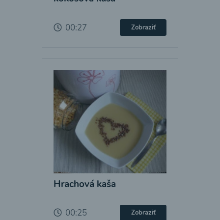
00:27
Zobraziť
Hrachová kaša
00:25
Zobraziť