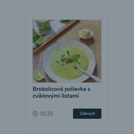
Brokolicová polievka s
cviklovými listami
00:25
Zobraziť