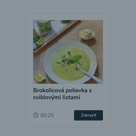
Brokolicová polievka s
cviklovými listami
00:25
Zobraziť