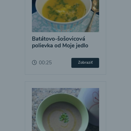
Batátovo-šošovicová
polievka od Moje jedlo
00:25
Zobraziť