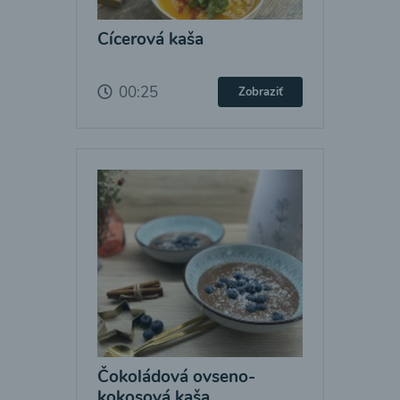
Cícerová kaša
00:25
Zobraziť
Čokoládová ovseno-
kokosová kaša