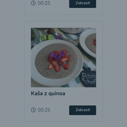
00:25
Zobraziť
Kaša z quinoa
00:25
Zobraziť