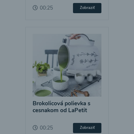
00:25
Zobraziť
Brokolicová polievka s
cesnakom od LaPetit
00:25
Zobraziť