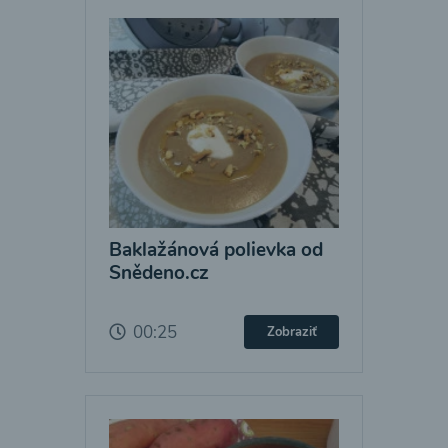
Baklažánová polievka od
Snědeno.cz
00:25
Zobraziť