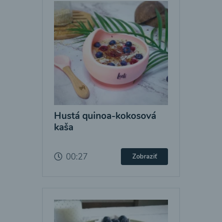
Hustá quinoa-kokosová
kaša
00:27
Zobraziť