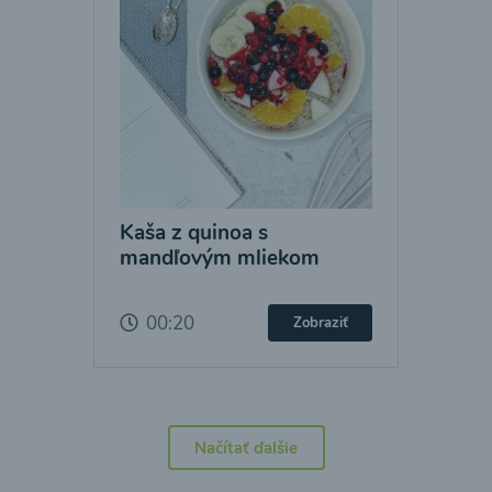
Kaša z quinoa s
mandľovým mliekom
00:20
Zobraziť
Načítať ďalšie