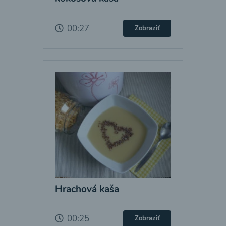
00:27
Zobraziť
Hrachová kaša
00:25
Zobraziť