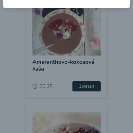
Amaranthovo-kokosová
kaša
00:25
Zobraziť