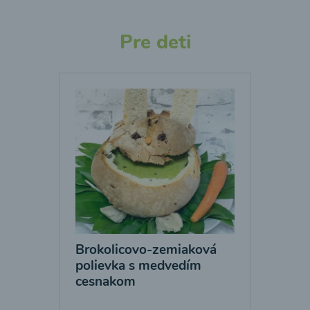
Pre deti
Brokolicovo-zemiaková
polievka s medvedím
cesnakom