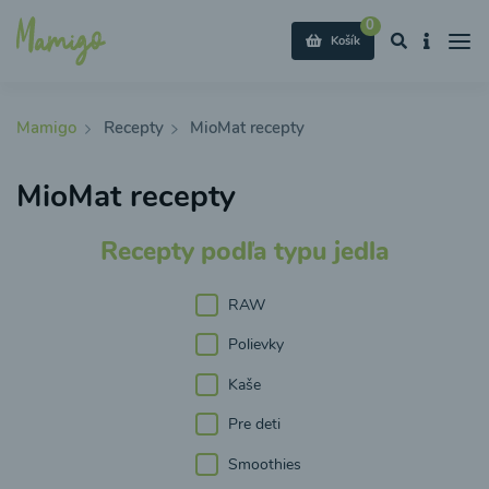
0
Košík
Mamigo
Recepty
MioMat recepty
MioMat recepty
Recepty podľa typu jedla
RAW
Polievky
Kaše
Pre deti
Smoothies