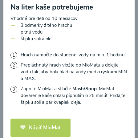
zasielania newsletteru a potvrdzujem, že som si
Na liter kaše potrebujeme
prečítal(a)
informácie o Ochrane osobných
Vhodné pre deti od 10 mesiacov
údajov
a súhlasím s nimi.
Brokolicové cappuccino
3 odmerky žltého hrachu
pitnú vodu
Súhlasím
štipku soli a olej
00:25
Zobraziť
Hrach namočte do studenej vody na min. 1 hodinu.
Prepláchnutý hrach vložte do MioMatu a dolejte
vodu tak, aby bola hladina vody medzi ryskami MIN
a MAX.
Načítať ďalšie
Zapnite MioMat a stlačte
Mash/Soup
. MioMat
dovarenie kaše ohlási pípnutím o 25 minút. Pridajte
štipku soli a pár kvapiek oleja.
Kaše
Kúpiť MioMat