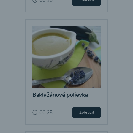
00:15
Zobraziť
Baklažánová polievka
00:25
Zobraziť