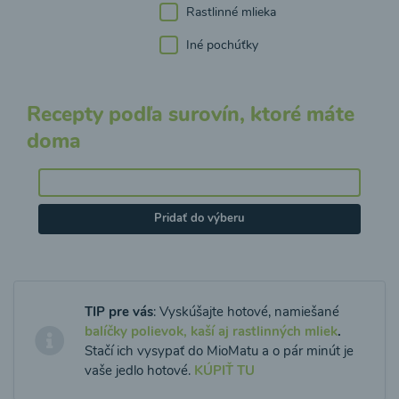
Rastlinné mlieka
Iné pochúťky
Recepty podľa surovín, ktoré máte
doma
Pridať do výberu
TIP pre vás
: Vyskúšajte hotové, namiešané
balíčky polievok, kaší aj rastlinných mliek
.
Stačí ich vysypať do MioMatu a o pár minút je
vaše jedlo hotové.
KÚPIŤ TU