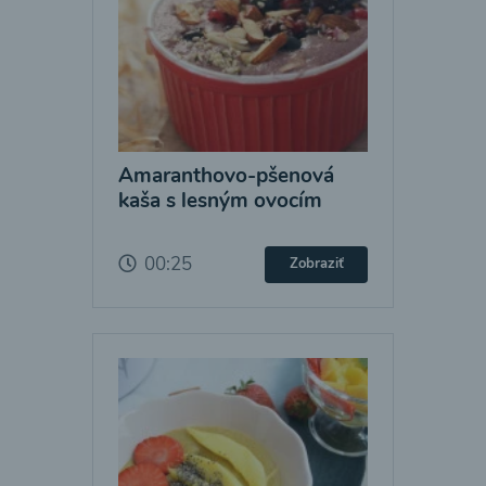
Amaranthovo-pšenová
kaša s lesným ovocím
00:25
Zobraziť