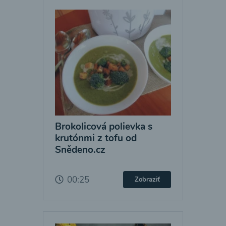
Brokolicová polievka s
krutónmi z tofu od
Snědeno.cz
00:25
Zobraziť