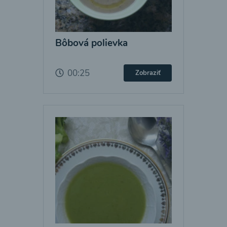
Bôbová polievka
00:25
Zobraziť