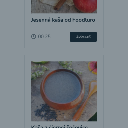
Jesenná kaša od Foodturo
00:25
Zobraziť
Kaša z čiernej šošovice