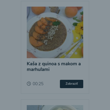
Kaša z quinoa s makom a
marhuľami
00:25
Zobraziť